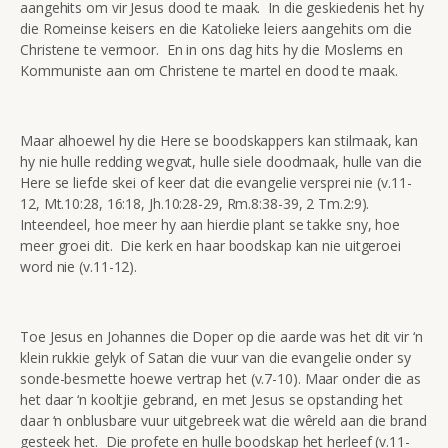
aangehits om vir Jesus dood te maak. In die geskiedenis het hy
die Romeinse keisers en die Katolieke leiers aangehits om die
Christene te vermoor. En in ons dag hits hy die Moslems en
Kommuniste aan om Christene te martel en dood te maak.
Maar alhoewel hy die Here se boodskappers kan stilmaak, kan
hy nie hulle redding wegvat, hulle siele doodmaak, hulle van die
Here se liefde skei of keer dat die evangelie versprei nie (v.11-
12, Mt.10:28, 16:18, Jh.10:28-29, Rm.8:38-39, 2 Tm.2:9).
Inteendeel, hoe meer hy aan hierdie plant se takke sny, hoe
meer groei dit. Die kerk en haar boodskap kan nie uitgeroei
word nie (v.11-12).
Toe Jesus en Johannes die Doper op die aarde was het dit vir ‘n
klein rukkie gelyk of Satan die vuur van die evangelie onder sy
sonde-besmette hoewe vertrap het (v.7-10). Maar onder die as
het daar ‘n kooltjie gebrand, en met Jesus se opstanding het
daar ‘n onblusbare vuur uitgebreek wat die wêreld aan die brand
gesteek het. Die profete en hulle boodskap het herleef (v.11-