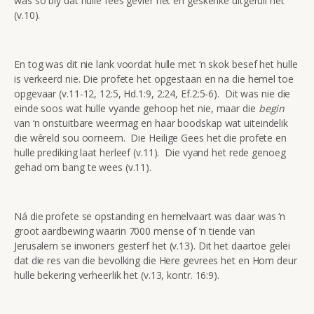
was so bly dat hulle fees gevier het en geskenke uitgeruil het
(v.10).
En tog was dit nie lank voordat hulle met ‘n skok besef het hulle
is verkeerd nie. Die profete het opgestaan en na die hemel toe
opgevaar (v.11-12, 12:5, Hd.1:9, 2:24, Ef.2:5-6). Dit was nie die
einde soos wat hulle vyande gehoop het nie, maar die
begin
van ‘n onstuitbare weermag en haar boodskap wat uiteindelik
die wêreld sou oorneem. Die Heilige Gees het die profete en
hulle prediking laat herleef (v.11). Die vyand het rede genoeg
gehad om bang te wees (v.11).
Ná die profete se opstanding en hemelvaart was daar was ‘n
groot aardbewing waarin 7000 mense of ‘n tiende van
Jerusalem se inwoners gesterf het (v.13). Dit het daartoe gelei
dat die res van die bevolking die Here gevrees het en Hom deur
hulle bekering verheerlik het (v.13, kontr. 16:9).