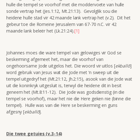
hulle die tempel se voorhof met die moddervoete van hulle
sonde vertrap het (Jes.1:12, Mt.21:13). Gevolglik sou die
heidene hulle stad vir 42 maande lank vertrap het (v.2). Dit het
gebeur toe die Romeine Jerusalem van 67-70 n.C. vir 42
maande lank beleër het (Lk.21:24).
[1]
Johannes moes die ware tempel van gelowiges vir God se
beskerming afgemeet het, maar die voorhof van
ongehoorsame Jode uitgelos het. Die woord vir uitlos [
ekballō
]
word gebruik van Jesus wat die Jode met ‘n sweep uit die
tempel uitgedryf het (Mt.21:12, Jh.2:15), asook van die Jode wat
uit die koninkryk uitgesluit is, terwyl die heidene dit in besit
geneem het (Mt.8:11-12). Die Jode was godsdienstig (in die
tempel se voorhof), maar het nie die Here geken nie (binne die
tempel). Hulle was van die Here se beskerming en guns
afgesny [
ekballō
].
Die twee getuies (v.3-14)