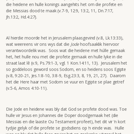
die heidene en hulle konings aangehits het om die profete en
die Messias dood te maak (v.7-9, 12:9, 13:2, 11, Dn.7:17,
Jh.13:2, Hd.4:27).
Al hierdie moorde het in Jerusalem plaasgevind (v.8, Lk.13:33),
wat weereens vir ons wys dat die
Jode
hoofsaaklik hiervoor
verantwoordelik was. Soos wat die heidene met húlle gemaak
het, het hulle nou met die profete gemaak en hulle lyke in die
straat laat lê (v.9, Ps.79:1-3, vgl. 1 Kon.14:11, 13). Jerusalem het
so goddeloos geword soos Sodom, en so heidens soos Egipte
(v.8, 9:20-21, Jes.1:8-10, 3:8-9, Esg.23:3, 8, 19, 21, 27). Daarom
het die Here haar met Sodom se vuur en Egipte se plae getref
(v.5-6, Amos 4:10-11).
Die Jode en heidene was bly dat God se profete dood was. Toe
hulle vir Jesus en Johannes die Doper doodgemaak het (die
Messias en die laaste Ou Testament profeet), het dit vir ‘n kort
tydjie gelyk of die profete se godsdiens op ‘n einde was. Hulle