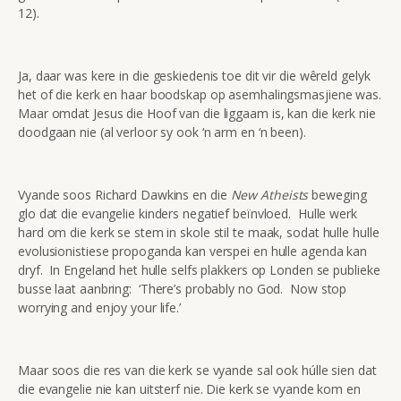
12).
Ja, daar was kere in die geskiedenis toe dit vir die wêreld gelyk
het of die kerk en haar boodskap op asemhalingsmasjiene was.
Maar omdat Jesus die Hoof van die liggaam is, kan die kerk nie
doodgaan nie (al verloor sy ook ‘n arm en ‘n been).
Vyande soos Richard Dawkins en die
New Atheists
beweging
glo dat die evangelie kinders negatief beïnvloed. Hulle werk
hard om die kerk se stem in skole stil te maak, sodat hulle hulle
evolusionistiese propoganda kan verspei en hulle agenda kan
dryf. In Engeland het hulle selfs plakkers op Londen se publieke
busse laat aanbring: ‘There’s probably no God. Now stop
worrying and enjoy your life.’
Maar soos die res van die kerk se vyande sal ook húlle sien dat
die evangelie nie kan uitsterf nie. Die kerk se vyande kom en