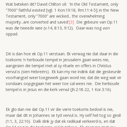
Wat beteken dit? David Chilton sê: ‘In the Old Testament, only
“7000” faithful existed [vgl. 1 Kon.19:18, Rm.11:4-5]; in the New
Testament, only “7000” are wicked... the overwhelming
majority...are converted and saved’.
[3]
Die gebeure van Op.11
was die tweede wee (v.14, 8:13, 9:12). Daar was nog
een
oppad.
Dit is dan hoe ek Op.11 verstaan. Ek verwag nie dat daar in die
toekoms ‘n herboude tempel in Jerusalem gaan wees nie,
aangesien die tempel met al sy rituele en offers in Christus
vervul is (sien Hebreërs). Ek kan my nie indink dat die geskeurde
voorhangsel weer toegewerk gaan word nie; dat die weg wat vir
sondaars oopgegaan het weer toe sal wees nie. Die herboude
tempel is in Jesus en die kerk vervul (Jh.2:18-22, 1 Kor.3:16).
Ek glo dan nie dat Op.11 vir die verre toekoms bedoel is nie,
maar dat dit in Johannes se tyd vervul is. Hy self het tog so gesê
(1:1, 3, 22:10). Dalk dink jy dat ek radikaal verkeerd is, en dat