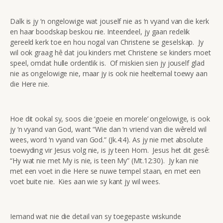
Dalk is jy ‘n ongelowige wat jouself nie as ‘n vyand van die kerk
en haar boodskap beskou nie. Inteendeel, jy gaan redelik
gereeld kerk toe en hou nogal van Christene se geselskap. Jy
wil ook graag hê dat jou kinders met Christene se kinders moet
speel, omdat hulle ordentlik is. Of miskien sien jy jouself glad
nie as ongelowige nie, maar jy is ook nie heeltemal toewy aan
die Here nie.
Hoe dit ookal sy, soos die ‘goeie en morele’ ongelowige, is ook
jy ‘n vyand van God, want “Wie dan ‘n vriend van die wêreld wil
wees, word ‘n vyand van God.” (Jk.4:4). As jy nie met absolute
toewyding vir Jesus volg nie, is jy teen Hom. Jesus het dit gesê:
“Hy wat nie met My is nie, is teen My” (Mt.12:30). Jy kan nie
met een voet in die Here se nuwe tempel staan, en met een
voet buite nie. Kies aan wie sy kant jy wil wees.
Iemand wat nie die detail van sy toegepaste wiskunde