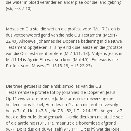
die water in bloed verander en ander plae oor die land gebring
(v.6, Eks.7-10).
Moses en Elia stel die wet en die profete voor (Mt.17:3), en is
dus verteenwoordigend van die hele Ou Testament (Mt.5:17,
22:40). Alhoewel Johannes die Doper se bediening in die Nuwe
Testament opgeteken is, is hy eintlik die laaste en die grootste
van die Ou Testament profete (Mt.11:11, 13). Volgens Jesus in
Mt.11:14 is
hy
die Elia wat sou kom (Mal.4:5). En Jesus is die
Profeet soos Moses (Dt.18:15-18, Hd.3:22-23).
Die twee getuies is dan eintlik simbolies van die Ou
Testamentiese profete tot by Johannes die Doper en Jesus.
Op.11 wys vir ons hoe die Jode (soms in samewerking met
heidene soos Isebel, Herodes en Pilatus) die profete vervolg
het (v.7-10, Lk.11:47-51, Hd.7:51-52, 1 Ts.2:14-15). Volgens v.7
het die dier hulle doodgemaak. Hierdie dier kom nie uit die see
of die aarde nie (13:1, 11), maar uit die bodemlose afgrond
(v.7). Dit is dus die duiwel self (9:1, 11). Dit is hý wat die Jode,