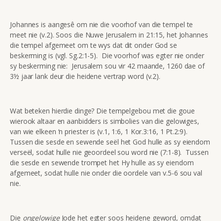
Johannes is aangesê om nie die voorhof van die tempel te
meet nie (v.2). Soos die Nuwe Jerusalem in 21:15, het Johannes
die tempel afgemeet om te wys dat dit onder God se
beskerming is (vgl. Sg.2:1-5). Die voorhof was egter nie onder
sy beskerming nie: Jerusalem sou vir 42 maande, 1260 dae of
3½ jaar lank deur die heidene vertrap word (v.2).
Wat beteken hierdie dinge? Die tempelgebou met die goue
wierook altaar en aanbidders is simbolies van die gelowiges,
van wie elkeen ‘n priester is (v.1, 1:6, 1 Kor.3:16, 1 Pt.2:9).
Tussen die sesde en sewende seël het God hulle as sy eiendom
verseël, sodat hulle nie geoordeel sou word nie (7:1-8). Tussen
die sesde en sewende trompet het Hy hulle as sy eiendom
afgemeet, sodat hulle nie onder die oordele van v.5-6 sou val
nie.
Die
ongelowige
Jode het egter soos heidene geword, omdat