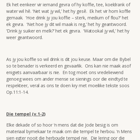
Ek het eenkeer vir iemand gevra of hy koffie, tee, koeldrank of
water wil hê. ‘Net wat jy wil,’ het hy gesê. Ek het vir hom koffie
gemaak. ‘Hoe drink jy jou koffie – sterk, medium of flou?’ het
ek gevra. ‘Net hoe jy dit wil maak is reg,’ het hy geantwoord.
‘Drink jy suiker en melk?’ het ek gevra. ‘Watookal jy wil,’ het hy
weer geantwoord.
As jy jou koffie so wil drink is dit jou keuse. Maar om die Bybel
so te benader is verkeerd en gevaarlik. Ons kan nie maak asof
enigiets aanvaarbaar is nie. En tog moet ons vredeliewend
genoeg wees om ander mense se sienings oor die eindtyd te
respekteer, veral as ons te doen kry met moeilike tekste soos
Op.11:1-14.
Die tempel (v.1-2)
Elke dekade of so hoor ‘n mens dat die Jode besig is om
materiaal bymekaar te maak om die tempel te herbou. ‘n Mens
sien egter nooit die herboude tempel nie. Die lering oor die