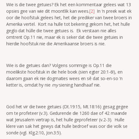
Wie is die twee getuies? Ek het een kommentaar gelees wat 13
opsies gee van wie dit moontlik kan wees.
[2]
In ‘n preek wat ek
oor die hoofstuk gelees het, het die prediker van twee broers in
Amerika vertel. Kort na hulle tot bekering gekom het, het hulle
geglo dat húlle die twee getuies is. Ek verstaan nie alles
omtrent Op.11 nie, maar ek is seker dat die twee getuies in
hierdie hoofstuk nie die Amerikaanse broers is nie.
Wie is die getuies dan? Volgens sommige is Op.11 die
moeilikste hoofstuk in die hele boek (sien egter 20:1-6!), en
daarom gaan ek nie dogmaties wees en sê dat so-en-so ‘n
ketter is, omdat hy nie
my
siening handhaaf nie.
God het vir die twee getuies (Dt.19:15, Mt.18:16) gesag gegee
om te profeteer (v.3). Gedurende die 1260 dae of 42 maande
wat Jerusalem vertrap is, het hulle geprofeteer (v.2-3). Hulle
klere van sak het gewys dat hulle bedroef was oor die volk se
sonde (vgl. Klg.2:10, Jon.3:5).