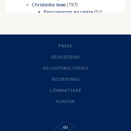
Christelike lewe
(197)
Beproewings en siekte
(51)
Besluitneming
(6)
Dissipline
(10)
Geestelike Groei
(10)
Gehoorsaamheid
(6)
PREKE
Geld
(21)
Grys Areas
(4)
GESKIEDENIS
Hofsake
(2)
GELOOFSBELYDENIS
Lewensdoel
(3)
Selfondersoek
(1)
BEDIENINGS
Vervolging
(19)
LIDMAATSKAP
Werk
(22)
Eindtyd
(142)
KONTAK
Belonings
(4)
Dood
(26)
Hel
(21)
Hemel
(31)