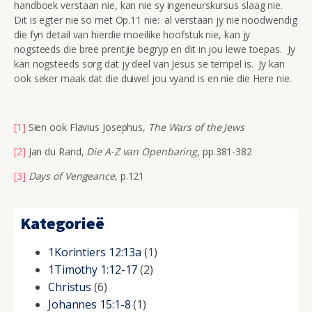
handboek verstaan nie, kan nie sy ingeneurskursus slaag nie.
Dit is egter nie so met Op.11 nie: al verstaan jy nie noodwendig
die fyn detail van hierdie moeilike hoofstuk nie, kan jy
nogsteeds die breë prentjie begryp en dit in jou lewe toepas. Jy
kan nogsteeds sorg dat jy deel van Jesus se tempel is. Jy kan
ook seker maak dat die duiwel jou vyand is en nie die Here nie.
[1]
Sien ook Flavius Josephus,
The Wars of the Jews
[2]
Jan du Rand,
Die A-Z van Openbaring
, pp.381-382
[3]
Days of Vengeance
, p.121
Kategorieë
1Korintiers 12:13a
(1)
1Timothy 1:12-17
(2)
Christus
(6)
Johannes 15:1-8
(1)