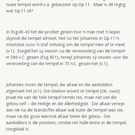
nuwe tempel word o.a. gebasseer op Op.11. Maar is dit regtig
wat Op.11 sê?
In Esg.40-43 het die profeet gesien hoe ‘n man met ‘n koper
skynsel die tempel afmeet. Net so het Johannes in Op.11 ‘n
meetstok soos ‘n staf ontvang om die tempel mee af te meet
(v.1). Esegiël het sy visioen
na
die verwoesting van die tempel
in 586 v.C. gesien (Esg.40:1), terwyl Johannes sý visioen
voor
die
verwoesting van die tempel in 70 n.C. gesien het (v.1).
Johannes moes die tempel, die altaar en die aanbidders
afgemeet het (v.1). Die Griekse woord vir tempel [Gk.
naos
]
praat nie van die hele tempel terrein nie, maar net van die
gebou self – die Heilige en die Allerheiligste. Die altaar verwys
dan nie na die brandoffer altaar wat buite die tempel was nie,
maar na die goue wierook altaar binne die gebou. Die
aanbidders is die priesters, omdat net húlle binne-in die tempel
toegelaat is.