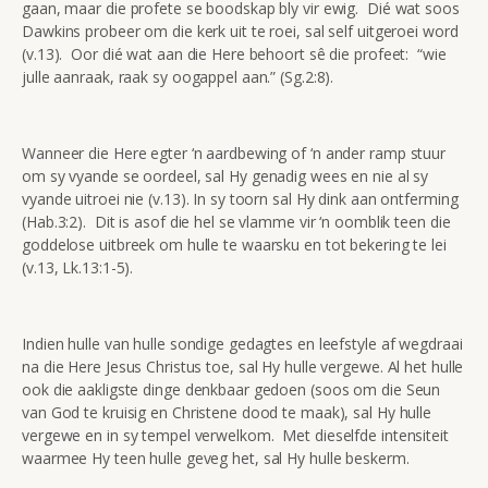
gaan, maar die profete se boodskap bly vir ewig. Dié wat soos
Dawkins probeer om die kerk uit te roei, sal self uitgeroei word
(v.13). Oor dié wat aan die Here behoort sê die profeet: “wie
julle aanraak, raak sy oogappel aan.” (Sg.2:8).
Wanneer die Here egter ‘n aardbewing of ‘n ander ramp stuur
om sy vyande se oordeel, sal Hy genadig wees en nie al sy
vyande uitroei nie (v.13). In sy toorn sal Hy dink aan ontferming
(Hab.3:2). Dit is asof die hel se vlamme vir ‘n oomblik teen die
goddelose uitbreek om hulle te waarsku en tot bekering te lei
(v.13, Lk.13:1-5).
Indien hulle van hulle sondige gedagtes en leefstyle af wegdraai
na die Here Jesus Christus toe, sal Hy hulle vergewe. Al het hulle
ook die aakligste dinge denkbaar gedoen (soos om die Seun
van God te kruisig en Christene dood te maak), sal Hy hulle
vergewe en in sy tempel verwelkom. Met dieselfde intensiteit
waarmee Hy teen hulle geveg het, sal Hy hulle beskerm.