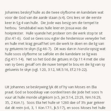
Johannes beskryf hulle as die twee olyfbome en kandelare wat
voor die God van die aarde staan (v.4). Ons lees vir die eerste
keer in Sg.4 van hulle. Die Jode was besig om die tempel te
herbou. Serubbabel was hulle leier en Josua was die
hoëpriester. Hulle vyande het probeer om die werk stop te sit
(Esr.4:1-6). God se Gees sou egter die hindernisse verwyder het
en hulle met krag gesalf het om die werk te doen en die lig van
sy getuienis te skyn (Sg.4:6-7). Dit was dan in
hierdie
opsig wat
hulle soos olyfbome se salfolie en die kandelare se lig was
(Sg.4:11-14). Net so het God die getuies in Op.11:4 met die olie
van sy Gees gesalf om die nuwe tempel te bou en die lig van sy
getuienis te skyn (vgl. 1:20, 3:12, Mt.5:16, Ef.2:19-22).
Uit Johannes se beskrywing lyk dit of hy van Moses en Elia
praat. God se boodskap van oordeel teen die Jode het soos ‘n
vuur uit hulle monde uitgekom (v.5, Jer.5:14, 23:29, Nm.16:29,
35, 2 Kon.1). Soos Elia het hulle vir 1260 dae of 3½ jaar gekeer
dat dit reën (v.6, 3, 1 Kon.17:1, Jk.5:17), en soos Moses het hulle