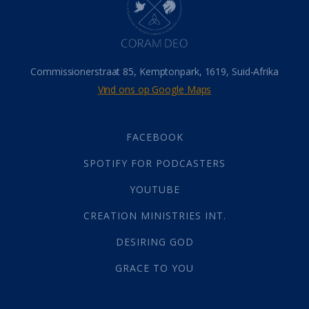
Israel
(14)
Millennium
(1)
Oordeelsdag
(19)
Verheerlikte liggaam
(3)
Commissionerstraat 85, Kemptonpark, 1619, Suid-Afrika
Wederkoms
(27)
Vind ons op Google Maps
Gebed
(87)
Dankbaarheid
(5)
Die Onse Vader
(12)
FACEBOOK
Vas
(2)
SPOTIFY FOR PODCASTERS
God
(392)
Afgode
(23)
YOUTUBE
Tien Plae
(5)
CREATION MINISTRIES INT.
Almag
(1)
Alomteenwoordig
(4)
DESIRING GOD
Liefde
(1)
GRACE TO YOU
Alwetendheid
(1)
Christus
(202)
Geboorte
(7)