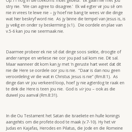
Op.11 nog in die toekoms
móét
gebeur. Ek gaan nie met jou
stry nie. ‘We can agree to disagree.’ Ek wil egter vir jou sê om
nie in vrees te lewe nie – jy hoef nie bang te wees vir die dinge
wat hier beskryf word nie. As jy binne die tempel van Jesus is, is
jy veilig en onder sy beskerming (v.1). Die oordele en plae van
v.5-6 kan jou nie seermaak nie.
Daarmee probeer ek nie sê dat dinge soos siekte, droogte of
ander rampe en verliese nie oor jou pad sal kom nie. Dit sal.
Maar wanneer dit kom kan jy met ‘n geruste hart weet dat dit
nie die Here se oordele oor jou is nie. “Daar is dan nou geen
veroordeling vir die wat in Christus Jesus is nie” (Rm.8:1). As
dinge dan vir jou verkeerd loop, hoef jy nie agterdog te raak en
te dink die Here is teen jou nie. God is
vir
jou – ook as die
duiwel jou aanval (Rm.8:31).
In die Ou Testament het Satan die Israeliete en hulle konings
aangehits om die profete dood te maak (v.7-10). Hy het vir
Judas en Kajafas, Herodes en Pilatus, die Jode en die Romeine