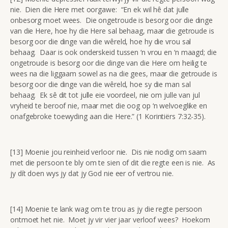
nie. Dien die Here met oorgawe: “En ek wil hê dat julle
onbesorg moet wees. Die ongetroude is besorg oor die dinge
van die Here, hoe hy die Here sal behaag, maar die getroude is
besorg oor die dinge van die wêreld, hoe hy die vrou sal
behaag. Daar is ook onderskeid tussen ‘n vrou en ‘n maagd; die
ongetroude is besorg oor die dinge van die Here om heilig te
wees na die liggaam sowel as na die gees, maar die getroude is
besorg oor die dinge van die wêreld, hoe sy die man sal
behaag. Ek sê dit tot julle eie voordeel, nie om julle van jul
vryheid te beroof nie, maar met die oog op ‘n welvoeglike en
onafgebroke toewyding aan die Here.” (1 Korintiërs 7:32-35).
[13] Moenie jou reinheid verloor nie. Dis nie nodig om saam
met die persoon te bly om te sien of dit die regte een is nie. As
jy dít doen wys jy dat jy God nie eer of vertrou nie.
[14] Moenie te lank wag om te trou as jy die regte persoon
ontmoet het nie. Moet jy vir vier jaar verloof wees? Hoekom