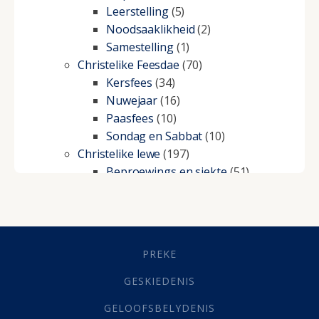
Leerstelling
(5)
Noodsaaklikheid
(2)
Samestelling
(1)
Christelike Feesdae
(70)
Kersfees
(34)
Nuwejaar
(16)
Paasfees
(10)
Sondag en Sabbat
(10)
Christelike lewe
(197)
Beproewings en siekte
(51)
Besluitneming
(6)
Dissipline
(10)
Geestelike Groei
(10)
Gehoorsaamheid
(6)
PREKE
Geld
(21)
Grys Areas
(4)
GESKIEDENIS
Hofsake
(2)
GELOOFSBELYDENIS
Lewensdoel
(3)