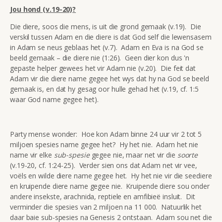
Jou hond (v.19-20)?
Die diere, soos die mens, is uit die grond gemaak (v.19). Die
verskil tussen Adam en die diere is dat God self die lewensasem
in Adam se neus geblaas het (v.7). Adam en Eva is na God se
beeld gemaak – die diere nie (1:26). Geen dier kon dus 'n
gepaste helper gewees het vir Adam nie (v.20). Die feit dat
Adam vir die diere name gegee het wys dat hy na God se beeld
gemaak is, en dat hy gesag oor hulle gehad het (v.19, cf. 1:5
waar God name gegee het).
Party mense wonder: Hoe kon Adam binne 24 uur vir 2 tot 5
miljoen spesies name gegee het? Hy het nie. Adam het nie
name vir elke
sub-spesie
gegee nie, maar net vir die
soorte
(v.19-20, cf. 1:24-25). Verder sien ons dat Adam net vir vee,
voëls en wilde diere name gegee het. Hy het nie vir die seediere
en kruipende diere name gegee nie. Kruipende diere sou onder
andere insekste, arachnida, reptiele en amfibieë insluit. Dit
verminder die spesies van 2 miljoen na 11 000. Natuurlik het
daar baie sub-spesies na Genesis 2 ontstaan. Adam sou net die