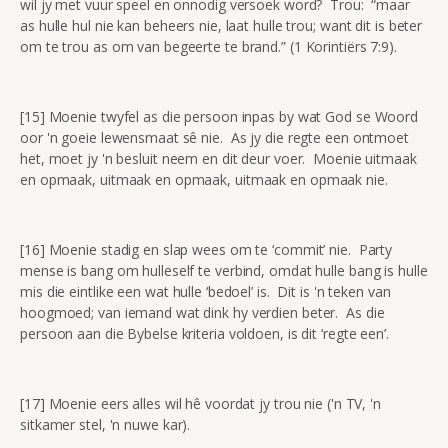
wil jy met vuur speel en onnodig versoek word? Trou: “maar
as hulle hul nie kan beheers nie, laat hulle trou; want dit is beter
om te trou as om van begeerte te brand.” (1 Korintiërs 7:9).
[15] Moenie twyfel as die persoon inpas by wat God se Woord
oor 'n goeie lewensmaat sê nie. As jy die regte een ontmoet
het, moet jy 'n besluit neem en dit deur voer. Moenie uitmaak
en opmaak, uitmaak en opmaak, uitmaak en opmaak nie.
[16] Moenie stadig en slap wees om te ‘commit’ nie. Party
mense is bang om hulleself te verbind, omdat hulle bang is hulle
mis die eintlike een wat hulle ‘bedoel’ is. Dit is 'n teken van
hoogmoed; van iemand wat dink hy verdien beter. As die
persoon aan die Bybelse kriteria voldoen, is dit ‘regte een’.
[17] Moenie eers alles wil hê voordat jy trou nie ('n TV, 'n
sitkamer stel, 'n nuwe kar).