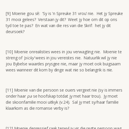
[9] Moenie gou sê: ‘Sy is 'n Spreuke 31 vrou’ nie. Het jy Spreuke
31 mooi gelees? Verstaan jy dit? Weet jy hoe om dit op ons
tyd toe te pas? En wat van die res van die Skrif: het jy dit
deursoek?
[10] Moenie onrealisties wees in jou verwagting nie. Moenie te
streng of
‘picky’
wees in jou vereistes nie. Natuurlik wil jy nie
jou Bybelse waardes prysgee nie, maar jy moet ook buigsaam
wees wanneer dit kom by dinge wat nie so belangrik is nie.
[11] Moenie van die persoon se ouers vergeet nie (sy is immers
onder haar
pa
se hoofskap totdat jy met haar trou). Jy moet
die skoonfamilie mooi uitkyk (v.24). Sal jy met sy/haar familie
klaarkom as die romanse verby is?
[12] Moenie depressief raak terwyl jy vir die regte persoon wag