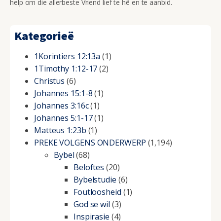
help om die allerbeste Vriend lief te hê en te aanbid.
Kategorieë
1Korintiers 12:13a
(1)
1Timothy 1:12-17
(2)
Christus
(6)
Johannes 15:1-8
(1)
Johannes 3:16c
(1)
Johannes 5:1-17
(1)
Matteus 1:23b
(1)
PREKE VOLGENS ONDERWERP
(1,194)
Bybel
(68)
Beloftes
(20)
Bybelstudie
(6)
Foutloosheid
(1)
God se wil
(3)
Inspirasie
(4)