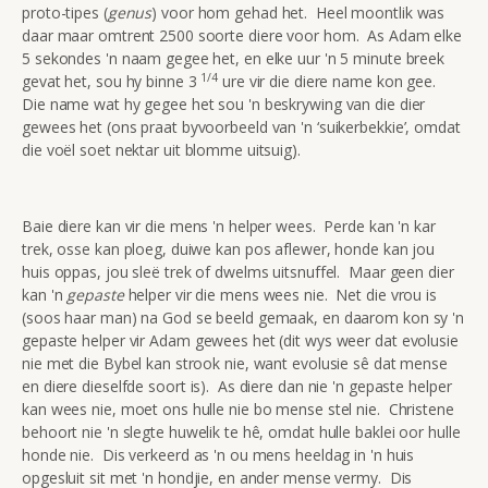
proto-tipes (
genus
) voor hom gehad het. Heel moontlik was
daar maar omtrent 2500 soorte diere voor hom. As Adam elke
5 sekondes 'n naam gegee het, en elke uur 'n 5 minute breek
1/4
gevat het, sou hy binne 3
ure vir die diere name kon gee.
Die name wat hy gegee het sou 'n beskrywing van die dier
gewees het (ons praat byvoorbeeld van 'n ‘suikerbekkie’, omdat
die voël soet nektar uit blomme uitsuig).
Baie diere kan vir die mens 'n helper wees. Perde kan 'n kar
trek, osse kan ploeg, duiwe kan pos aflewer, honde kan jou
huis oppas, jou sleë trek of dwelms uitsnuffel. Maar geen dier
kan 'n
gepaste
helper vir die mens wees nie. Net die vrou is
(soos haar man) na God se beeld gemaak, en daarom kon sy 'n
gepaste helper vir Adam gewees het (dit wys weer dat evolusie
nie met die Bybel kan strook nie, want evolusie sê dat mense
en diere dieselfde soort is). As diere dan nie 'n gepaste helper
kan wees nie, moet ons hulle nie bo mense stel nie. Christene
behoort nie 'n slegte huwelik te hê, omdat hulle baklei oor hulle
honde nie. Dis verkeerd as 'n ou mens heeldag in 'n huis
opgesluit sit met 'n hondjie, en ander mense vermy. Dis