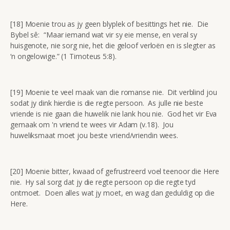
[18] Moenie trou as jy geen blyplek of besittings het nie. Die
Bybel sê: “Maar iemand wat vir sy eie mense, en veral sy
huisgenote, nie sorg nie, het die geloof verloën en is slegter as
‘n ongelowige.” (1 Timoteus 5:8).
[19] Moenie te veel maak van die romanse nie. Dit verblind jou
sodat jy dink hierdie is die regte persoon. As julle nie beste
vriende is nie gaan die huwelik nie lank hou nie. God het vir Eva
gemaak om 'n vriend te wees vir Adam (v.18). Jou
huweliksmaat moet jou beste vriend/vriendin wees.
[20] Moenie bitter, kwaad of gefrustreerd voel teenoor die Here
nie. Hy sal sorg dat jy die regte persoon op die regte tyd
ontmoet. Doen alles wat jy moet, en wag dan geduldig op die
Here.