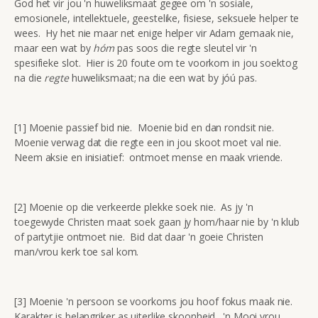
God het vir jou 'n huweliksmaat gegee om 'n sosiale,
emosionele, intellektuele, geestelike, fisiese, seksuele helper te
wees. Hy het nie maar net enige helper vir Adam gemaak nie,
maar een wat by
hóm
pas soos die regte sleutel vir 'n
spesifieke slot. Hier is 20 foute om te voorkom in jou soektog
na die
regte
huweliksmaat; na die een wat by jóú pas.
[1] Moenie passief bid nie. Moenie bid en dan rondsit nie.
Moenie verwag dat die regte een in jou skoot moet val nie.
Neem aksie en inisiatief: ontmoet mense en maak vriende.
[2] Moenie op die verkeerde plekke soek nie. As jy 'n
toegewyde Christen maat soek gaan jy hom/haar nie by 'n klub
of partytjie ontmoet nie. Bid dat daar 'n goeie Christen
man/vrou kerk toe sal kom.
[3] Moenie 'n persoon se voorkoms jou hoof fokus maak nie.
Karakter is belangriker as uiterlike skoonheid. 'n Mooi vrou