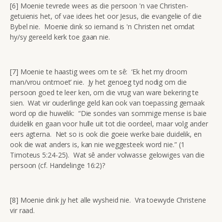
[6] Moenie tevrede wees as die persoon 'n vae Christen-
getuienis het, of vae idees het oor Jesus, die evangelie of die
Bybel nie. Moenie dink so iemand is 'n Christen net omdat
hy/sy gereeld kerk toe gaan nie.
[7] Moenie te haastig wees om te sê: ‘Ek het my droom
man/vrou ontmoet’ nie. Jy het genoeg tyd nodig om die
persoon goed te leer ken, om die vrug van ware bekering te
sien. Wat vir ouderlinge geld kan ook van toepassing gemaak
word op die huwelik: “Die sondes van sommige mense is baie
duidelik en gaan voor hulle uit tot die oordeel, maar volg ander
eers agterna. Net so is ook die goeie werke baie duidelik, en
ook die wat anders is, kan nie weggesteek word nie.” (1
Timoteus 5:24-25). Wat sê ander volwasse gelowiges van die
persoon (cf. Handelinge 16:2)?
[8] Moenie dink jy het alle wysheid nie. Vra toewyde Christene
vir raad.