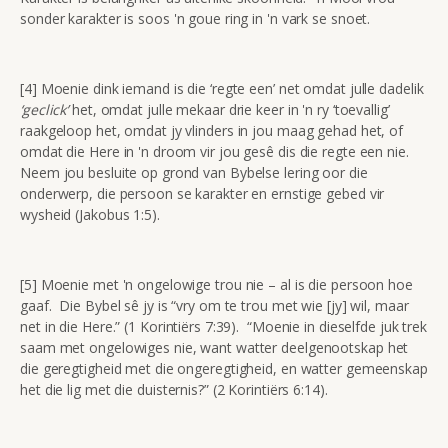
sonder karakter is soos 'n goue ring in 'n vark se snoet.
[4] Moenie dink iemand is die ‘regte een’ net omdat julle dadelik
‘geclick’
het, omdat julle mekaar drie keer in 'n ry ‘toevallig’
raakgeloop het, omdat jy vlinders in jou maag gehad het, of
omdat die Here in 'n droom vir jou gesê dis die regte een nie.
Neem jou besluite op grond van Bybelse lering oor die
onderwerp, die persoon se karakter en ernstige gebed vir
wysheid (Jakobus 1:5).
[5] Moenie met 'n ongelowige trou nie – al is die persoon hoe
gaaf. Die Bybel sê jy is “vry om te trou met wie [jy] wil, maar
net in die Here.” (1 Korintiërs 7:39). “Moenie in dieselfde juk trek
saam met ongelowiges nie, want watter deelgenootskap het
die geregtigheid met die ongeregtigheid, en watter gemeenskap
het die lig met die duisternis?” (2 Korintiërs 6:14).