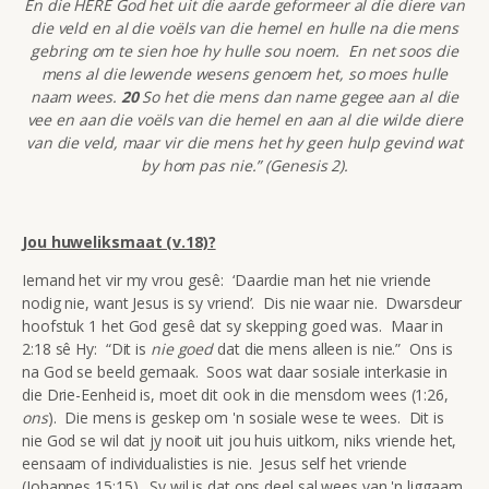
En die HERE God het uit die aarde geformeer al die diere van
die veld en al die voëls van die hemel en hulle na die mens
gebring om te sien hoe hy hulle sou noem. En net soos die
mens al die lewende wesens genoem het, so moes hulle
naam wees.
20
So het die mens dan name gegee aan al die
vee en aan die voëls van die hemel en aan al die wilde diere
van die veld, maar vir die mens het hy geen hulp gevind wat
by hom pas nie.” (Genesis 2).
Jou huweliksmaat (v.18)?
Iemand het vir my vrou gesê: ‘Daardie man het nie vriende
nodig nie, want Jesus is sy vriend’. Dis nie waar nie. Dwarsdeur
hoofstuk 1 het God gesê dat sy skepping goed was. Maar in
2:18 sê Hy: “Dit is
nie goed
dat die mens alleen is nie.” Ons is
na God se beeld gemaak. Soos wat daar sosiale interkasie in
die Drie-Eenheid is, moet dit ook in die mensdom wees (1:26,
ons
). Die mens is geskep om 'n sosiale wese te wees.
Dit is
nie God se wil dat jy nooit uit jou huis uitkom, niks vriende het,
eensaam of individualisties is nie. Jesus self het vriende
(Johannes 15:15). Sy wil is dat ons deel sal wees van 'n liggaam