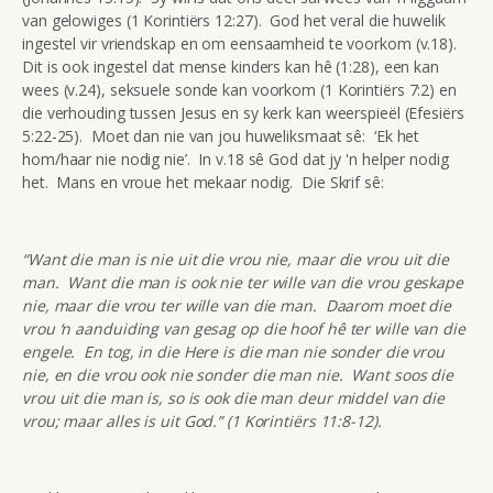
van gelowiges (1 Korintiërs 12:27). God het veral die huwelik
ingestel vir vriendskap en om eensaamheid te voorkom (v.18).
Dit is ook ingestel dat mense kinders kan hê (1:28), een kan
wees (v.24), seksuele sonde kan voorkom (1 Korintiërs 7:2) en
die verhouding tussen Jesus en sy kerk kan weerspieël (Efesiërs
5:22-25). Moet dan nie van jou huweliksmaat sê: ‘Ek het
hom/haar nie nodig nie’. In v.18 sê God dat jy 'n helper nodig
het. Mans en vroue het mekaar nodig. Die Skrif sê:
“Want die man is nie uit die vrou nie, maar die vrou uit die
man. Want die man is ook nie ter wille van die vrou geskape
nie, maar die vrou ter wille van die man. Daarom moet die
vrou ‘n aanduiding van gesag op die hoof hê ter wille van die
engele. En tog, in die Here is die man nie sonder die vrou
nie, en die vrou ook nie sonder die man nie. Want soos die
vrou uit die man is, so is ook die man deur middel van die
vrou; maar alles is uit God.” (1 Korintiërs 11:8-12).