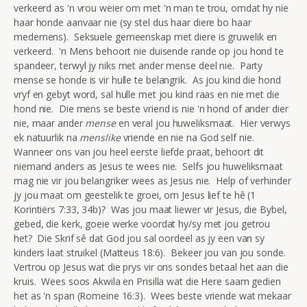
verkeerd as 'n vrou weier om met 'n man te trou, omdat hy nie
haar honde aanvaar nie (sy stel dus haar diere bo haar
medemens). Seksuele gemeenskap met diere is gruwelik en
verkeerd. 'n Mens behoort nie duisende rande op jou hond te
spandeer, terwyl jy niks met ander mense deel nie. Party
mense se honde is vir hulle te belangrik. As jou kind die hond
vryf en gebyt word, sal hulle met jou kind raas en nie met die
hond nie. Die mens se beste vriend is nie 'n hond of ander dier
nie, maar ander
mense
en veral jou huweliksmaat. Hier verwys
ek natuurlik na
menslike
vriende en nie na God self nie.
Wanneer ons van jou heel eerste liefde praat, behoort dit
niemand anders as Jesus te wees nie. Selfs jou huweliksmaat
mag nie vir jou belangriker wees as Jesus nie. Help of verhinder
jy jou maat om geestelik te groei, om Jesus lief te hê (1
Korintiërs 7:33, 34b)? Was jou maat liewer vir Jesus, die Bybel,
gebed, die kerk, goeie werke voordat hy/sy met jou getrou
het? Die Skrif sê dat God jou sal oordeel as jy een van sy
kinders laat struikel (Matteus 18:6). Bekeer jou van jou sonde.
Vertrou op Jesus wat die prys vir ons sondes betaal het aan die
kruis. Wees soos Akwila en Prisilla wat die Here saam gedien
het as 'n span (Romeine 16:3). Wees beste vriende wat mekaar