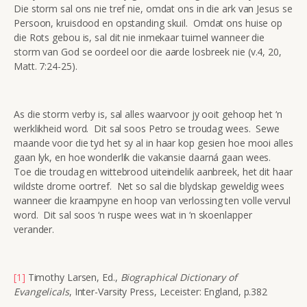
Die storm sal ons nie tref nie, omdat ons in die ark van Jesus se
Persoon, kruisdood en opstanding skuil. Omdat ons huise op
die Rots gebou is, sal dit nie inmekaar tuimel wanneer die
storm van God se oordeel oor die aarde losbreek nie (v.4, 20,
Matt. 7:24-25).
As die storm verby is, sal alles waarvoor jy ooit gehoop het ‘n
werklikheid word. Dit sal soos Petro se troudag wees. Sewe
maande voor die tyd het sy al in haar kop gesien hoe mooi alles
gaan lyk, en hoe wonderlik die vakansie daarná gaan wees.
Toe die troudag en wittebrood uiteindelik aanbreek, het dit haar
wildste drome oortref. Net so sal die blydskap geweldig wees
wanneer die kraampyne en hoop van verlossing ten volle vervul
word. Dit sal soos ‘n ruspe wees wat in ‘n skoenlapper
verander.
[1]
Timothy Larsen, Ed.,
Biographical Dictionary of
Evangelicals
, Inter-Varsity Press, Leceister: England, p.382