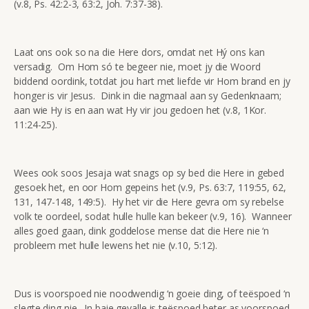
(v.8, Ps. 42:2-3, 63:2, Joh. 7:37-38).
Laat ons ook so na die Here dors, omdat net Hý ons kan
versadig. Om Hom só te begeer nie, moet jy die Woord
biddend oordink, totdat jou hart met liefde vir Hom brand en jy
honger is vir Jesus. Dink in die nagmaal aan sy Gedenknaam;
aan wie Hy is en aan wat Hy vir jou gedoen het (v.8, 1Kor.
11:24-25).
Wees ook soos Jesaja wat snags op sy bed die Here in gebed
gesoek het, en oor Hom gepeins het (v.9, Ps. 63:7, 119:55, 62,
131, 147-148, 149:5). Hy het vir die Here gevra om sy rebelse
volk te oordeel, sodat hulle hulle kan bekeer (v.9, 16). Wanneer
alles goed gaan, dink goddelose mense dat die Here nie ‘n
probleem met hulle lewens het nie (v.10, 5:12).
Dus is voorspoed nie noodwendig ‘n goeie ding, of teëspoed ‘n
slegte ding nie. In baie gevalle is teëspoed beter as voorspoed,