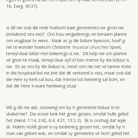
16, Eseg. 36:37).
Is dit nie ook die rede hoekom baie gemeentes nie groei nie
(insluitend ons eie)? Ons hou vergaderings en beraam planne
om vrugbaar te wees. Maar as jy die bidure bywoon, hoef jy
nie te wonder hoekom Christene
‘musical churches’
speel,
terwyl daar bitter min bekerings is nie. Dit help nie om planne
vir groei te maak, terwyl daar vyf of tien mense by die biduur is
nie. En as ons by die biduur is, moet ons nie net vir tannie Kotie
in die hospitaal bid nie (nie dat dit verkeerd is nie), maar ook dat
die Here sy kerk sal bou, dat mense tot bekering sal kom, en
dat die Here ‘n ware herlewing stuur.
Wil jy dit nie asb. oorweeg om by ‘n gemeente biduur in te
skakel nie? Die vroeë kerk het groei gesien, omdat hulle gebid
het (Hand. 1:14, 2:42, 6:4, 4:31, 13:2-3). Ek is oortuig dat wyle
dr. Martin Holdt groei in sy bediening gesien het, omdat hy ‘n
man van gebed was, en omdat sy gemeente vir hom gebid het.