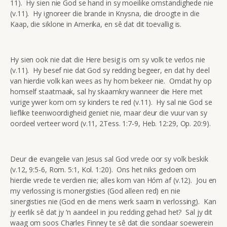
11). Hy sien nie God se hand in sy moeilike omstandighede nie
(v.11). Hy ignoreer die brande in Knysna, die droogte in die
Kaap, die siklone in Amerika, en sê dat dit toevallig is.
Hy sien ook nie dat die Here besig is om sy volk te verlos nie
(v.11). Hy besef nie dat God sy redding begeer, en dat hy deel
van hierdie volk kan wees as hy hom bekeer nie. Omdat hy op
homself staatmaak, sal hy skaamkry wanneer die Here met
vurige ywer kom om sy kinders te red (v.11). Hy sal nie God se
lieflike teenwoordigheid geniet nie, maar deur die vuur van sy
oordeel verteer word (v.11, 2Tess. 1:7-9, Heb. 12:29, Op. 20:9).
Deur die evangelie van Jesus sal God vrede oor sy volk beskik
(v.12, 9:5-6, Rom. 5:1, Kol. 1:20). Ons het niks gedoen om
hierdie vrede te verdien nie; alles kom van Hóm af (v.12). Jou en
my verlossing is monergisties (God alleen red) en nie
sinergisties nie (God en die mens werk saam in verlossing). Kan
jy eerlik sê dat jy ‘n aandeel in jou redding gehad het? Sal jy dit
waag om soos Charles Finney te sê dat die sondaar soewerein