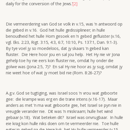
daily for the conversion of the Jews.’
[2]
Die vermeerdering van God se volk in v.15, was ‘n antwoord op
die gebed in v.16. God het hulle gedissiplineer; in hulle
benoudheid het hulle Hom gesoek en ‘n gebed gefluister (v.16,
vgl. Eks. 2:23, Rigt. 3:15, 4:3, 6:7, 10:10, Ps. 137:1, Dan. 9:1-3).
By tye voel jy so moedeloos, dat jy skaars ‘n gebed kan
fluister. Die Here hoor jou en sal jou help. Het Hy nie vir Jona
gehelp toe hy nie eers kon fluister nie, omdat hy onder die
golwe was (Jona 2:5, 7)? En sal Hy nie hoor as jy sug, omdat jy
nie weet hoe of wat jy moet bid nie (Rom. 8:26-27)?
A.g.v. God se tugtiging, was Israel soos ‘n vrou wat geboorte
gee: die krampe was erg en die trane intens (v.16-17). Maar
anders as met ‘n ma wat geboorte gee, het Israel se pyn nie in
vreugde verander nie. Dit was ‘n miskraam; hulle het wind
gebaar (v.18). Wat beteken dit? Israel was onvrugbaar. In hulle
eie krag kon hulle niks doen om te vermeerder nie. Toe hulle
egter in gebed na die Here kyk, het Hy hulle vermeerder (v.15-