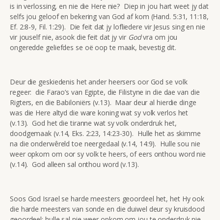
is in verlossing, en nie die Here nie? Diep in jou hart weet jy dat
selfs jou geloof en bekering van God af kom (Hand. 5:31, 11:18,
Ef. 2:8-9, Fil. 1:29). Die feit dat jy lofliedere vir Jesus sing en nie
vir jouself nie, asook die feit dat jy vir
God
vra om jou
ongeredde geliefdes se oë oop te maak, bevestig dit.
Deur die geskiedenis het ander heersers oor God se volk
regeer: die Farao’s van Egipte, die Filistyne in die dae van die
Rigters, en die Babiloniërs (v.13). Maar deur al hierdie dinge
was die Here altyd die ware koning wat sy volk verlos het
(v.13). God het die tiranne wat sy volk onderdruk het,
doodgemaak (v.14, Eks. 2:23, 14:23-30). Hulle het as skimme
na die onderwêreld toe neergedaal (v.14, 14:9). Hulle sou nie
weer opkom om oor sy volk te heers, of eers onthou word nie
(v.14). God alleen sal onthou word (v.13).
Soos God Israel se harde meesters geoordeel het, het Hy ook
die harde meesters van sonde en die duiwel deur sy kruisdood
geoordeel; hulle sal nie weer opkom om jou te onderdruk nie