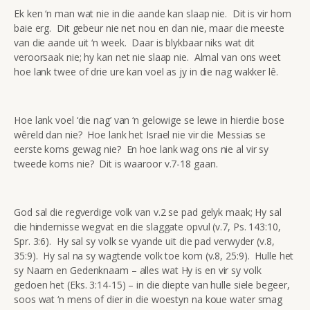
Ek ken ‘n man wat nie in die aande kan slaap nie. Dit is vir hom
baie erg. Dit gebeur nie net nou en dan nie, maar die meeste
van die aande uit ‘n week. Daar is blykbaar niks wat dit
veroorsaak nie; hy kan net nie slaap nie. Almal van ons weet
hoe lank twee of drie ure kan voel as jy in die nag wakker lê.
Hoe lank voel ‘die nag’ van ‘n gelowige se lewe in hierdie bose
wêreld dan nie? Hoe lank het Israel nie vir die Messias se
eerste koms gewag nie? En hoe lank wag ons nie al vir sy
tweede koms nie? Dit is waaroor v.7-18 gaan.
God sal die regverdige volk van v.2 se pad gelyk maak; Hy sal
die hindernisse wegvat en die slaggate opvul (v.7, Ps. 143:10,
Spr. 3:6). Hy sal sy volk se vyande uit die pad verwyder (v.8,
35:9). Hy sal na sy wagtende volk toe kom (v.8, 25:9). Hulle het
sy Naam en Gedenknaam – alles wat Hy is en vir sy volk
gedoen het (Eks. 3:14-15) – in die diepte van hulle siele begeer,
soos wat ‘n mens of dier in die woestyn na koue water smag