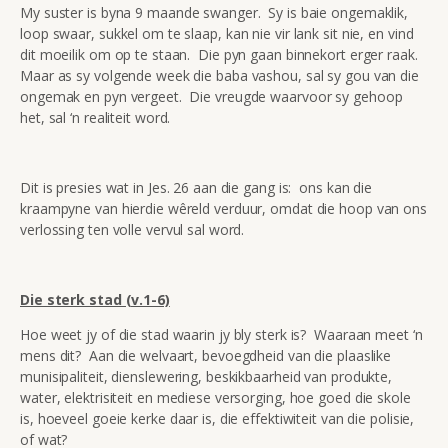
My suster is byna 9 maande swanger. Sy is baie ongemaklik,
loop swaar, sukkel om te slaap, kan nie vir lank sit nie, en vind
dit moeilik om op te staan. Die pyn gaan binnekort erger raak.
Maar as sy volgende week die baba vashou, sal sy gou van die
ongemak en pyn vergeet. Die vreugde waarvoor sy gehoop
het, sal ‘n realiteit word.
Dit is presies wat in Jes. 26 aan die gang is: ons kan die
kraampyne van hierdie wêreld verduur, omdat die hoop van ons
verlossing ten volle vervul sal word.
Die sterk stad (v.1-6)
Hoe weet jy of die stad waarin jy bly sterk is? Waaraan meet ‘n
mens dit? Aan die welvaart, bevoegdheid van die plaaslike
munisipaliteit, dienslewering, beskikbaarheid van produkte,
water, elektrisiteit en mediese versorging, hoe goed die skole
is, hoeveel goeie kerke daar is, die effektiwiteit van die polisie,
of wat?