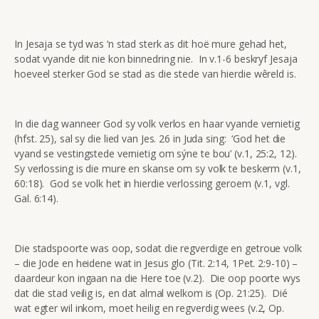
In Jesaja se tyd was ‘n stad sterk as dit hoë mure gehad het,
sodat vyande dit nie kon binnedring nie. In v.1-6 beskryf Jesaja
hoeveel sterker God se stad as die stede van hierdie wêreld is.
In die dag wanneer God sy volk verlos en haar vyande vernietig
(hfst. 25), sal sy die lied van Jes. 26 in Juda sing: ‘God het die
vyand se vestingstede vernietig om sýne te bou’ (v.1, 25:2, 12).
Sy verlossing is die mure en skanse om sy volk te beskerm (v.1,
60:18). God se volk het in hierdie verlossing geroem (v.1, vgl.
Gal. 6:14).
Die stadspoorte was oop, sodat die regverdige en getroue volk
– die Jode en heidene wat in Jesus glo (Tit. 2:14, 1Pet. 2:9-10) –
daardeur kon ingaan na die Here toe (v.2). Die oop poorte wys
dat die stad veilig is, en dat almal welkom is (Op. 21:25). Dié
wat egter wil inkom, moet heilig en regverdig wees (v.2, Op.