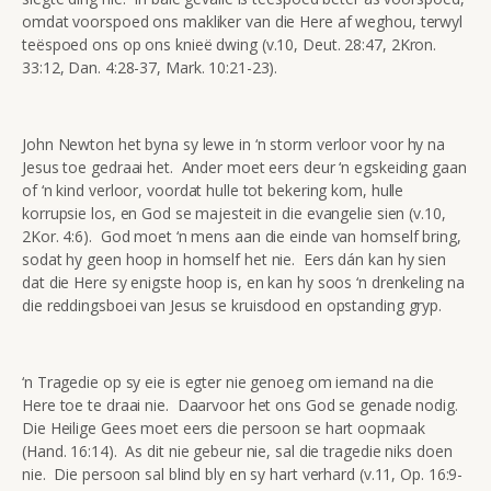
omdat voorspoed ons makliker van die Here af weghou, terwyl
teëspoed ons op ons knieë dwing (v.10, Deut. 28:47, 2Kron.
33:12, Dan. 4:28-37, Mark. 10:21-23).
John Newton het byna sy lewe in ‘n storm verloor voor hy na
Jesus toe gedraai het. Ander moet eers deur ‘n egskeiding gaan
of ‘n kind verloor, voordat hulle tot bekering kom, hulle
korrupsie los, en God se majesteit in die evangelie sien (v.10,
2Kor. 4:6). God moet ‘n mens aan die einde van homself bring,
sodat hy geen hoop in homself het nie. Eers dán kan hy sien
dat die Here sy enigste hoop is, en kan hy soos ‘n drenkeling na
die reddingsboei van Jesus se kruisdood en opstanding gryp.
‘n Tragedie op sy eie is egter nie genoeg om iemand na die
Here toe te draai nie. Daarvoor het ons God se genade nodig.
Die Heilige Gees moet eers die persoon se hart oopmaak
(Hand. 16:14). As dit nie gebeur nie, sal die tragedie niks doen
nie. Die persoon sal blind bly en sy hart verhard (v.11, Op. 16:9-