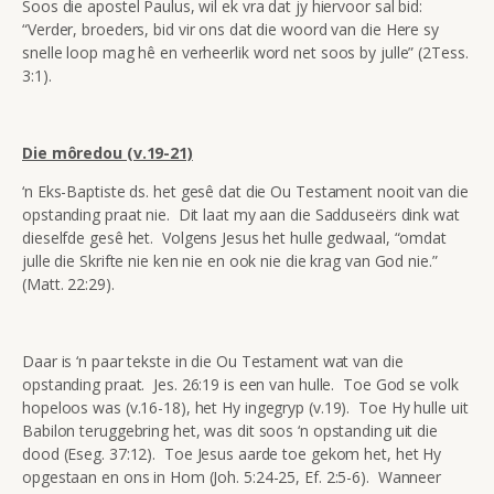
Soos die apostel Paulus, wil ek vra dat jy hiervoor sal bid:
“Verder, broeders, bid vir ons dat die woord van die Here sy
snelle loop mag hê en verheerlik word net soos by julle” (2Tess.
3:1).
Die môredou (v.19-21)
‘n Eks-Baptiste ds. het gesê dat die Ou Testament nooit van die
opstanding praat nie. Dit laat my aan die Sadduseërs dink wat
dieselfde gesê het. Volgens Jesus het hulle gedwaal, “omdat
julle die Skrifte nie ken nie en ook nie die krag van God nie.”
(Matt. 22:29).
Daar is ‘n paar tekste in die Ou Testament wat van die
opstanding praat. Jes. 26:19 is een van hulle. Toe God se volk
hopeloos was (v.16-18), het Hy ingegryp (v.19). Toe Hy hulle uit
Babilon teruggebring het, was dit soos ‘n opstanding uit die
dood (Eseg. 37:12). Toe Jesus aarde toe gekom het, het Hy
opgestaan en ons in Hom (Joh. 5:24-25, Ef. 2:5-6). Wanneer