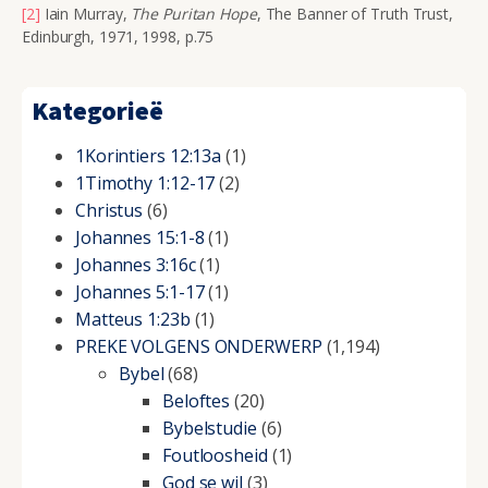
[2]
Iain Murray,
The Puritan Hope
, The Banner of Truth Trust,
Edinburgh, 1971, 1998, p.75
Kategorieë
1Korintiers 12:13a
(1)
1Timothy 1:12-17
(2)
Christus
(6)
Johannes 15:1-8
(1)
Johannes 3:16c
(1)
Johannes 5:1-17
(1)
Matteus 1:23b
(1)
PREKE VOLGENS ONDERWERP
(1,194)
Bybel
(68)
Beloftes
(20)
Bybelstudie
(6)
Foutloosheid
(1)
God se wil
(3)