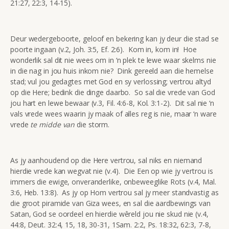
21:27, 22:3, 14-15).
Deur wedergeboorte, geloof en bekering kan jy deur die stad se
poorte ingaan (v.2, Joh. 3:5, Ef. 2:6). Kom in, kom in! Hoe
wonderlik sal dit nie wees om in ‘n plek te lewe waar skelms nie
in die nag in jou huis inkom nie? Dink gereeld aan die hemelse
stad; vul jou gedagtes met God en sy verlossing; vertrou altyd
op die Here; bedink die dinge daarbo. So sal die vrede van God
jou hart en lewe bewaar (v.3, Fil. 4:6-8, Kol. 3:1-2). Dit sal nie ‘n
vals vrede wees waarin jy maak of alles reg is nie, maar ‘n ware
vrede
te midde van
die storm.
As jy aanhoudend op die Here vertrou, sal niks en niemand
hierdie vrede kan wegvat nie (v.4). Die Een op wie jy vertrou is
immers die ewige, onveranderlike, onbeweeglike Rots (v.4, Mal.
3:6, Heb. 13:8). As jy op Hom vertrou sal jy meer standvastig as
die groot piramide van Giza wees, en sal die aardbewings van
Satan, God se oordeel en hierdie wêreld jou nie skud nie (v.4,
44:8, Deut. 32:4, 15, 18, 30-31, 1Sam. 2:2, Ps. 18:32, 62:3, 7-8,