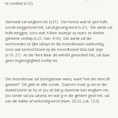
te oordeel (v.21).
Niemand sal wegkom nie (v.21). Die mense wat vir jare hulle
sonde weggesteek het, sal uitgevang word (v.21). Die aarde sal
hulle weggee, soos wat ‘n klein seuntjie sy ouers se donker
geheime verklap (v.21, Gen. 4:10). Die aarde sal die
vermoordes se lyke uitwys en die moordenaars aankondig,
soos wat luminol bloed op die moordtoneel blou laat skyn
(v.19, 21). As die Here klaar die wêreld geoordeel het, sal daar
geen ongeregtigheid oorbly nie.
Die moordenaar sal stomgeslaan wees, want ‘hoe die Here dít
geweet?’ Dit geld vir elke sonde. Daarom moet jy nie vir die
duiwel luister as hy vir jou sê dat jy daarmee kan wegkom nie.
Jou sonde sal jou uitvind, en wat jy in die geheim gesê het, sal
van die dakke af verkondig word (Num. 32:23, Luk. 12:3).