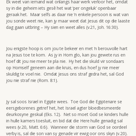
Ek weet van iemand wat onlangs haar werk verloor het, omdat
sy in die geheim iets gesê het wat ‘per ongeluk’ openbaar
geraak het. Maar selfs as daar nie ‘n enkele persoon is wat van
jou sonde weet nie, kan jy maar weet dat Jesus dit op die laaste
dag gaan uitbring – Hy sien en weet alles (v.21, Joh. 16:30).
Jou enigste hoop is om jou te bekeer en met ‘n berouvolle hart
na Jesus toe te kom. As jy in Hom glo, kan jou gewete rus en
hoef dit jou nie meer te pla nie. Hy het die skuld vir sondaars
op Homself geneem aan die kruis, en dus hoef jy nie meer
skuldig te voel nie. Omdat Jesus ons straf gedra het, sal God
jou nie straf nie (Rom. 8:1).
Jy sal soos Israel in Egipte wees. Toe God die Egiptenare se
eersgeborenes getref het, het Israel agter bloedbesmeerde
deurkosyne geskuil (Eks. 12). Net so moet God se kinders hulle
in hulle kamers toesluit, en bid dat die Here hulle genadig sal
wees (v.20, Matt. 6:6). Wanneer die storm van God se oordeel
verby is, sal die son van sy genade vir ewig oor ons skyn (v.20).