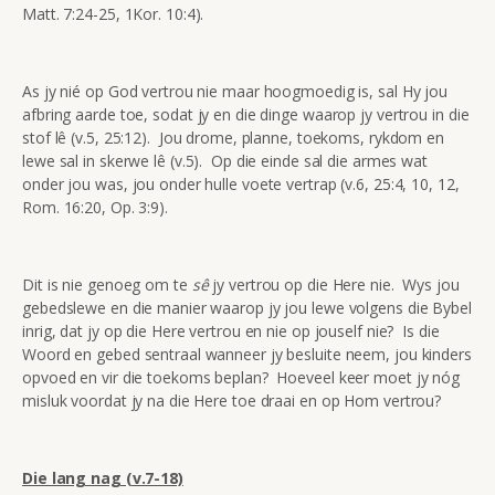
Matt. 7:24-25, 1Kor. 10:4).
As jy nié op God vertrou nie maar hoogmoedig is, sal Hy jou
afbring aarde toe, sodat jy en die dinge waarop jy vertrou in die
stof lê (v.5, 25:12). Jou drome, planne, toekoms, rykdom en
lewe sal in skerwe lê (v.5). Op die einde sal die armes wat
onder jou was, jou onder hulle voete vertrap (v.6, 25:4, 10, 12,
Rom. 16:20, Op. 3:9).
Dit is nie genoeg om te
sê
jy vertrou op die Here nie. Wys jou
gebedslewe en die manier waarop jy jou lewe volgens die Bybel
inrig, dat jy op die Here vertrou en nie op jouself nie? Is die
Woord en gebed sentraal wanneer jy besluite neem, jou kinders
opvoed en vir die toekoms beplan? Hoeveel keer moet jy nóg
misluk voordat jy na die Here toe draai en op Hom vertrou?
Die lang nag (v.7-18)