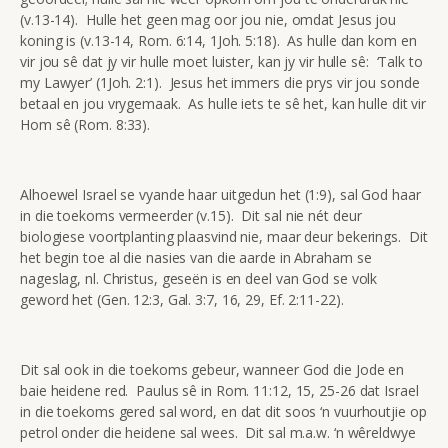
(v.13-14). Hulle het geen mag oor jou nie, omdat Jesus jou
koning is (v.13-14, Rom. 6:14, 1Joh. 5:18). As hulle dan kom en
vir jou sê dat jy vir hulle moet luister, kan jy vir hulle sê: ‘Talk to
my Lawyer’ (1Joh. 2:1). Jesus het immers die prys vir jou sonde
betaal en jou vrygemaak. As hulle iets te sê het, kan hulle dit vir
Hom sê (Rom. 8:33).
Alhoewel Israel se vyande haar uitgedun het (1:9), sal God haar
in die toekoms vermeerder (v.15). Dit sal nie nét deur
biologiese voortplanting plaasvind nie, maar deur bekerings. Dit
het begin toe al die nasies van die aarde in Abraham se
nageslag, nl. Christus, geseën is en deel van God se volk
geword het (Gen. 12:3, Gal. 3:7, 16, 29, Ef. 2:11-22).
Dit sal ook in die toekoms gebeur, wanneer God die Jode en
baie heidene red. Paulus sê in Rom. 11:12, 15, 25-26 dat Israel
in die toekoms gered sal word, en dat dit soos ‘n vuurhoutjie op
petrol onder die heidene sal wees. Dit sal m.a.w. ‘n wêreldwye