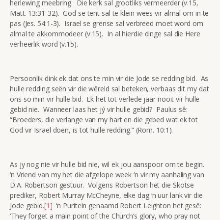
herlewing meebring. Die kerk sal grootliks vermeerder (v.15,
Matt. 13:31-32). God se tent sal te klein wees vir almal om in te
pas (Jes. 54:1-3). Israel se grense sal verbreed moet word om
almal te akkommodeer (v.15). In al hierdie dinge sal die Here
verheerlik word (v.15).
Persoonlik dink ek dat ons te min vir die Jode se redding bid. As
hulle redding seën vir die wêreld sal beteken, verbaas dit my dat
ons so min vir hulle bid. Ek het tot verlede jaar nooit vir hulle
gebid nie. Wanneer laas het jý vir hulle gebid? Paulus sê:
“Broeders, die verlange van my hart en die gebed wat ek tot
God vir Israel doen, is tot hulle redding.” (Rom. 10:1).
As jy nog nie vir hulle bid nie, wil ek jou aanspoor om te begin.
‘n Vriend van my het die afgelope week ‘n vir my aanhaling van
D.A. Robertson gestuur. Volgens Robertson het die Skotse
prediker, Robert Murray McCheyne, elke dag ‘n uur lank vir die
Jode gebid.
[1]
‘n Puritein genaamd Robert Leighton het gesê:
‘They forget a main point of the Church’s glory, who pray not