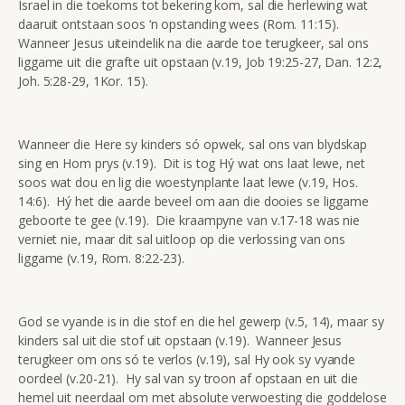
Israel in die toekoms tot bekering kom, sal die herlewing wat
daaruit ontstaan soos ‘n opstanding wees (Rom. 11:15).
Wanneer Jesus uiteindelik na die aarde toe terugkeer, sal ons
liggame uit die grafte uit opstaan (v.19, Job 19:25-27, Dan. 12:2,
Joh. 5:28-29, 1Kor. 15).
Wanneer die Here sy kinders só opwek, sal ons van blydskap
sing en Hom prys (v.19). Dit is tog Hý wat ons laat lewe, net
soos wat dou en lig die woestynplante laat lewe (v.19, Hos.
14:6). Hý het die aarde beveel om aan die dooies se liggame
geboorte te gee (v.19). Die kraampyne van v.17-18 was nie
verniet nie, maar dit sal uitloop op die verlossing van ons
liggame (v.19, Rom. 8:22-23).
God se vyande is in die stof en die hel gewerp (v.5, 14), maar sy
kinders sal uit die stof uit opstaan (v.19). Wanneer Jesus
terugkeer om ons só te verlos (v.19), sal Hy ook sy vyande
oordeel (v.20-21). Hy sal van sy troon af opstaan en uit die
hemel uit neerdaal om met absolute verwoesting die goddelose