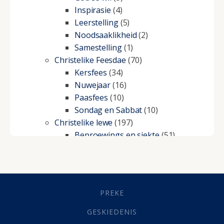
Inspirasie
(4)
Leerstelling
(5)
Noodsaaklikheid
(2)
Samestelling
(1)
Christelike Feesdae
(70)
Kersfees
(34)
Nuwejaar
(16)
Paasfees
(10)
Sondag en Sabbat
(10)
Christelike lewe
(197)
Beproewings en siekte
(51)
Besluitneming
(6)
Dissipline
(10)
Geestelike Groei
(10)
Gehoorsaamheid
(6)
PREKE
Geld
(21)
Grys Areas
(4)
GESKIEDENIS
Hofsake
(2)