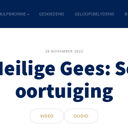
HULPBRONNE
GESKIEDENIS
GELOOFSBELYDENIS
B
26 NOVEMBER 2022
Heilige Gees: 
oortuiging
VIDEO
OUDIO