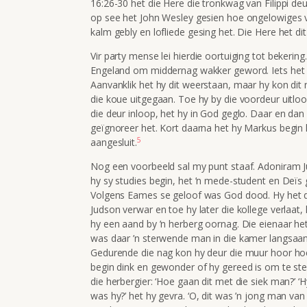
16:26-30 het die Here die tronkwag van Filippi de
op see het John Wesley gesien hoe ongelowiges v
kalm gebly en lofliede gesing het. Die Here het d
Vir party mense lei hierdie oortuiging tot bekering
Engeland om middernag wakker geword. Iets het 
Aanvanklik het hy dit weerstaan, maar hy kon dit n
die koue uitgegaan. Toe hy by die voordeur uitloop
die deur inloop, het hy in God geglo. Daar en dan 
geïgnoreer het. Kort daarna het hy Markus begin 
5
aangesluit.
Nog een voorbeeld sal my punt staaf. Adoniram Ju
hy sy studies begin, het ’n mede-student en De
Volgens Eames se geloof was God dood. Hy het d
Judson verwar en toe hy later die kollege verlaat,
hy een aand by ’n herberg oornag. Die eienaar he
was daar ’n sterwende man in die kamer langsaan
Gedurende die nag kon hy deur die muur hoor hoe
begin dink en gewonder of hy gereed is om te ste
die herbergier: ‘Hoe gaan dit met die siek man?’ ‘H
was hy?’ het hy gevra. ‘O, dit was ’n jong man va