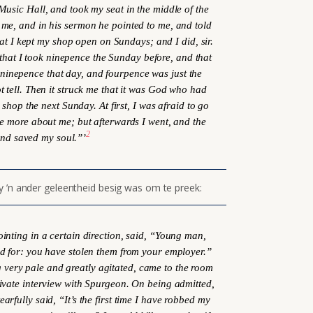
 Music Hall, and took my seat in the middle of the
 me, and in his sermon he pointed to me, and told
at I kept my shop open on Sundays; and I did, sir.
 that I took ninepence the Sunday before, and that
ke ninepence that day, and fourpence was just the
t tell. Then it struck me that it was God who had
shop the next Sunday. At first, I was afraid to go
ple more about me; but afterwards I went, and the
2
and saved my soul.”’
y ’n ander geleentheid besig was om te preek:
ointing in a certain direction, said, “Young man,
d for: you have stolen them from your employer.”
g very pale and greatly agitated, came to the room
ivate interview with Spurgeon. On being admitted,
arfully said, “It’s the first time I have robbed my