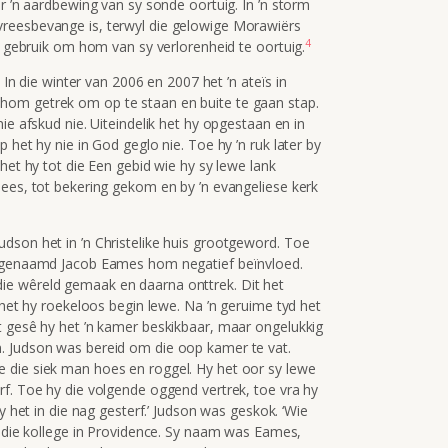
ur ’n aardbewing van sy sonde oortuig. In ’n storm
reesbevange is, terwyl die gelowige Morawiërs
4
it gebruik om hom van sy verlorenheid te oortuig.
. In die winter van 2006 en 2007 het ’n ateïs in
hom getrek om op te staan en buite te gaan stap.
ie afskud nie. Uiteindelik het hy opgestaan en in
 het hy nie in God geglo nie. Toe hy ’n ruk later by
het hy tot die Een gebid wie hy sy lewe lank
lees, tot bekering gekom en by ’n evangeliese kerk
dson het in ’n Christelike huis grootgeword. Toe
ïs genaamd Jacob Eames hom negatief beïnvloed.
ie wêreld gemaak en daarna onttrek. Dit het
 het hy roekeloos begin lewe. Na ’n geruime tyd het
t gesê hy het ’n kamer beskikbaar, maar ongelukkig
. Judson was bereid om die oop kamer te vat.
 die siek man hoes en roggel. Hy het oor sy lewe
rf. Toe hy die volgende oggend vertrek, toe vra hy
y het in die nag gesterf.’ Judson was geskok. ‘Wie
n die kollege in Providence. Sy naam was Eames,