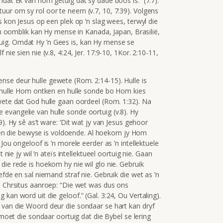
mdat Ek van hom getuig dat sy dade boos is.” (7:7).
uur om sy rol oor te neem (v.7, 10, 7:39). Volgens
s kon Jesus op een plek op ’n slag wees, terwyl die
een oomblik kan Hy mense in Kanada, Japan, Brasilië,
uig. Omdat Hy ’n Gees is, kan Hy mense se
nie sien nie (v.8, 4:24, Jer. 17:9-10, 1Kor. 2:10-11,
se deur hulle gewete (Rom. 2:14-15). Hulle is
yl hulle Hom ontken en hulle sonde bo Hom kies
ewete dat God hulle gaan oordeel (Rom. 1:32). Na
evangelie van hulle sonde oortuig (v.8). Hy
). Hy sê as’t ware: ‘Dit wat jy van Jesus gehoor
ie en die bewyse is voldoende. Al hoekom jy Hom
Jou ongeloof is ’n morele eerder as ’n intellektuele
 nie jy wil ’n ateïs intellektueel oortuig nie. Gaan
die rede is hoekom hy nie wil glo nie. Gebruik
efde en sal niemand straf nie. Gebruik die wet as ’n
en Chrsitus aanroep: “Die wet was dus ons
kan word uit die geloof.” (Gal. 3:24, Ou Vertaling).
 van die Woord deur die sondaar se hart kan dryf
 moet die sondaar oortuig dat die Bybel se lering