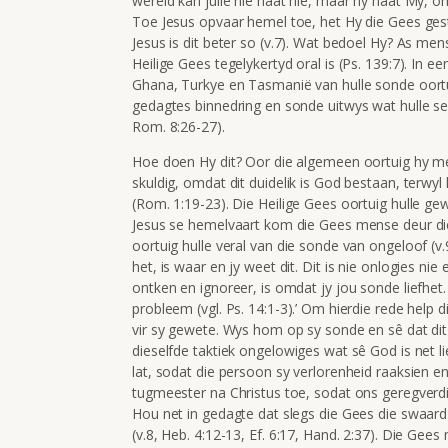
wêreld kan julle nie haat nie, maar hy haat My, o
Toe Jesus opvaar hemel toe, het Hy die Gees gest
Jesus is dit beter so (v.7). Wat bedoel Hy? As men
Heilige Gees tegelykertyd oral is (Ps. 139:7). In 
Ghana, Turkye en Tasmanië van hulle sonde oort
gedagtes binnedring en sonde uitwys wat hulle self 
Rom. 8:26-27).
Hoe doen Hy dit? Oor die algemeen oortuig hy men
skuldig, omdat dit duidelik is God bestaan, terw
(Rom. 1:19-23). Die Heilige Gees oortuig hulle g
Jesus se hemelvaart kom die Gees mense deur die 
oortuig hulle veral van die sonde van ongeloof (v.9
het, is waar en jy weet dit. Dit is nie onlogies n
ontken en ignoreer, is omdat jy jou sonde liefhet. 
probleem (vgl. Ps. 14:1-3).’ Om hierdie rede help dit
vir sy gewete. Wys hom op sy sonde en sê dat dit 
dieselfde taktiek ongelowiges wat sê God is net li
lat, sodat die persoon sy verlorenheid raaksien 
tugmeester na Christus toe, sodat ons geregverdig 
Hou net in gedagte dat slegs die Gees die swaard
(v.8, Heb. 4:12-13, Ef. 6:17, Hand. 2:37). Die Gees