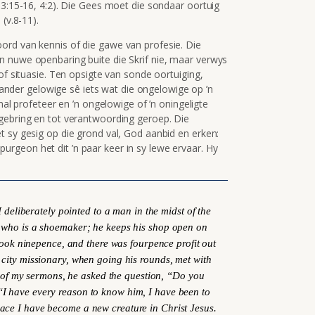
 3:15-16, 4:2). Die Gees moet die sondaar oortuig
(v.8-11).
ord van kennis of die gawe van profesie. Die
n nuwe openbaring buite die Skrif nie, maar verwys
of situasie. Ten opsigte van sonde oortuiging,
f ander gelowige sê iets wat die ongelowige op ’n
mal profeteer en ’n ongelowige of ’n oningeligte
gebring en tot verantwoording geroep. Die
t sy gesig op die grond val, God aanbid en erken:
 Spurgeon het dit ’n paar keer in sy lewe ervaar. Hy
 deliberately pointed to a man in the midst of the
e, who is a shoemaker; he keeps his shop open on
ook ninepence, and there was fourpence profit out
 A city missionary, when going his rounds, met with
 of my sermons, he asked the question, “Do you
I have every reason to know him, I have been to
ace I have become a new creature in Christ Jesus.