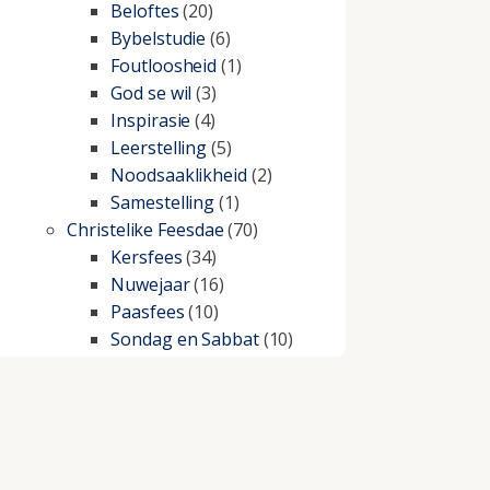
Beloftes
(20)
Bybelstudie
(6)
Foutloosheid
(1)
God se wil
(3)
Inspirasie
(4)
Leerstelling
(5)
Noodsaaklikheid
(2)
Samestelling
(1)
Christelike Feesdae
(70)
Kersfees
(34)
Nuwejaar
(16)
Paasfees
(10)
Sondag en Sabbat
(10)
Christelike lewe
(197)
Beproewings en siekte
(51)
Besluitneming
(6)
Dissipline
(10)