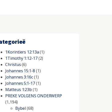
ategorieë
1Korintiers 12:13a
(1)
1Timothy 1:12-17
(2)
Christus
(6)
Johannes 15:1-8
(1)
Johannes 3:16c
(1)
Johannes 5:1-17
(1)
Matteus 1:23b
(1)
PREKE VOLGENS ONDERWERP
(1,194)
Bybel
(68)