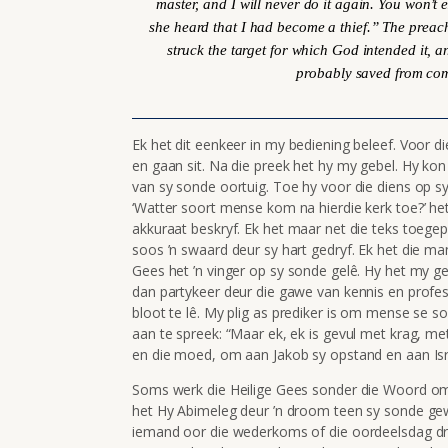
master, and I will never do it again. You won’t e
she heard that I had become a thief.” The preac
struck the target for which God intended it, a
probably saved from com
Ek het dit eenkeer in my bediening beleef. Voor d
en gaan sit. Na die preek het hy my gebel. Hy kon
van sy sonde oortuig. Toe hy voor die diens op s
‘Watter soort mense kom na hierdie kerk toe?’ he
akkuraat beskryf. Ek het maar net die teks toege
soos ’n swaard deur sy hart gedryf. Ek het die ma
Gees het ’n vinger op sy sonde gelê. Hy het my ge
dan partykeer deur die gawe van kennis en profe
bloot te lê. My plig as prediker is om mense se so
aan te spreek: “Maar ek, ek is gevul met krag, met
en die moed, om aan Jakob sy opstand en aan Isr
Soms werk die Heilige Gees sonder die Woord om 
het Hy Abimeleg deur ’n droom teen sy sonde gew
iemand oor die wederkoms of die oordeelsdag dr