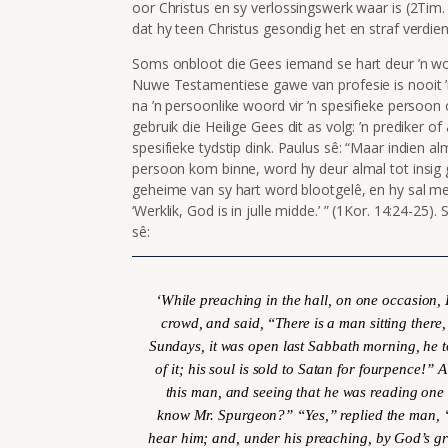
oor Christus en sy verlossingswerk waar is (2Tim.
dat hy teen Christus gesondig het en straf verdien 
Soms onbloot die Gees iemand se hart deur ’n wo
Nuwe Testamentiese gawe van profesie is nooit ’
na ’n persoonlike woord vir ’n spesifieke persoon 
gebruik die Heilige Gees dit as volg: ’n prediker o
spesifieke tydstip dink. Paulus sê: “Maar indien al
persoon kom binne, word hy deur almal tot insig 
geheime van sy hart word blootgelê, en hy sal me
‘Werklik, God is in julle midde.’ ” (1Kor. 14:24-25).
sê:
‘While preaching in the hall, on one occasion, I
crowd, and said, “There is a man sitting ther
Sundays, it was open last Sabbath morning, he t
of it; his soul is sold to Satan for fourpence!”
this man, and seeing that he was reading one
know Mr. Spurgeon?” “Yes,” replied the man, “
hear him; and, under his preaching, by God’s gr