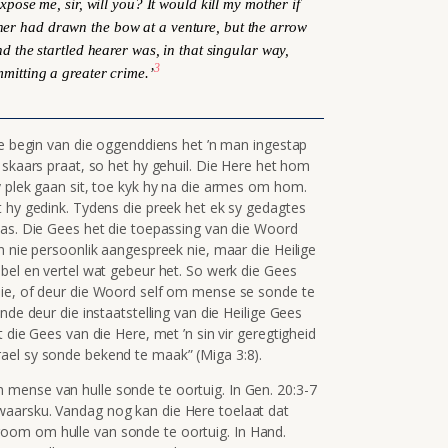
xpose me, sir, will you? It would kill my mother if
her had drawn the bow at a venture, but the arrow
nd the startled hearer was, in that singular way,
3
mitting a greater crime.’
ie begin van die oggenddiens het ’n man ingestap
 skaars praat, so het hy gehuil. Die Here het hom
y plek gaan sit, toe kyk hy na die armes om hom.
t hy gedink. Tydens die preek het ek sy gedagtes
pas. Die Gees het die toepassing van die Woord
n nie persoonlik aangespreek nie, maar die Heilige
bel en vertel wat gebeur het. So werk die Gees
sie, of deur die Woord self om mense se sonde te
nde deur die instaatstelling van die Heilige Gees
 die Gees van die Here, met ’n sin vir geregtigheid
ael sy sonde bekend te maak” (Miga 3:8).
mense van hulle sonde te oortuig. In Gen. 20:3-7
aarsku. Vandag nog kan die Here toelaat dat
oom om hulle van sonde te oortuig. In Hand.