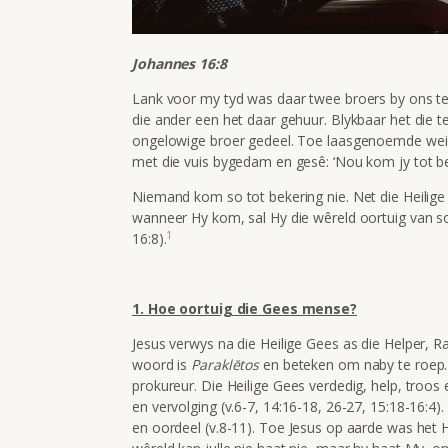
Johannes 16:8
Lank voor my tyd was daar twee broers by ons te
die ander een het daar gehuur. Blykbaar het die t
ongelowige broer gedeel. Toe laasgenoemde wei
met die vuis bygedam en gesê: ‘Nou kom jy tot be
Niemand kom so tot bekering nie. Net die Heilig
wanneer Hy kom, sal Hy die wêreld oortuig van s
1
16:8).
1. Hoe oortuig die Gees mense?
Jesus verwys na die Heilige Gees as die Helper, R
woord is
Paraklētos
en beteken om naby te roep. D
prokureur. Die Heilige Gees verdedig, help, troos 
en vervolging (v.6-7, 14:16-18, 26-27, 15:18-16:4
en oordeel (v.8-11). Toe Jesus op aarde was het Hy