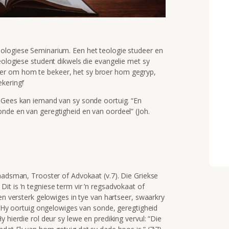
ologiese Seminarium. Een het teologie studeer en
eologiese student dikwels die evangelie met sy
er om hom te bekeer, het sy broer hom gegryp,
kering!’
e Gees kan iemand van sy sonde oortuig.
“En
onde en van geregtigheid en van oordeel”
(Joh.
aadsman, Trooster of Advokaat (v.7). Die Griekse
it is ’n tegniese term vir ’n regsadvokaat of
en versterk gelowiges in tye van hartseer, swaarkry
). Hy oortuig ongelowiges van sonde, geregtigheid
 hierdie rol deur sy lewe en prediking vervul: “Die