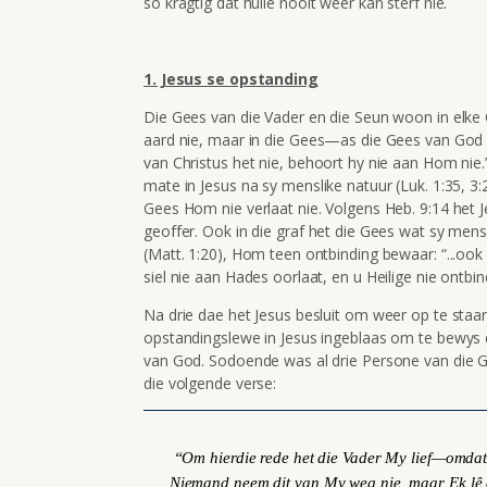
so kragtig dat hulle nooit weer kan sterf nie.
1. Jesus se opstanding
Die Gees van die Vader en die Seun woon in elke Chr
aard nie, maar in die Gees—as die Gees van God 
van Christus het nie, behoort hy nie aan Hom nie
mate in Jesus na sy menslike natuur (Luk. 1:35, 3:22
Gees Hom nie verlaat nie. Volgens Heb. 9:14 het
geoffer. Ook in die graf het die Gees wat sy me
(Matt. 1:20), Hom teen ontbinding bewaar: “...ook
siel nie aan Hades oorlaat, en u Heilige nie ontbind
Na drie dae het Jesus besluit om weer op te staan
opstandingslewe in Jesus ingeblaas om te bewys d
van God. Sodoende was al drie Persone van die G
die volgende verse:
“Om hierdie rede het die Vader My lief—omdat
Niemand neem dit van My weg nie, maar Ek lê dit