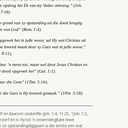
ie opdrag het Ek van my Vader ontvang.” (Joh.
17-18)
p grond van sy opstanding uit die dood kragtig
un van God” (Rom. 1:4).
gewek het in julle woon, sal Hy wat Christus uit
ame lewend maak deur sy Gees wat in julle woon.”
 8:11).
eur ’n mens nie, maar wel deur Jesus Christus en
e dood opgewek het” (Gal. 1:1).
eur die Gees” (
1Tim. 3:16).
 die Gees is Hy lewend gemaak.” (1Pet. 3:18).
 en daarom onsterflik (Joh. 1:4, 11:25, 1Joh. 1:2,
sterf en is Hy tot ’n onvernietigbare lewe
s se opstandingsliggaam is die einste een wat