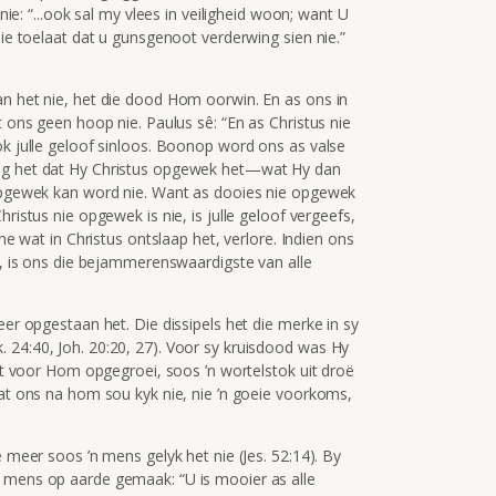
 nie:
“...ook sal my vlees in veiligheid woon; want U
nie toelaat dat u gunsgenoot verderwing sien nie.”
an het nie, het die dood Hom oorwin. En as ons in
t ons geen hoop nie. Paulus sê: “En as Christus nie
ok julle geloof sinloos. Boonop word ons as valse
uig het dat Hy Christus opgewek het—wat Hy dan
 opgewek kan word nie. Want as dooies nie opgewek
ristus nie opgewek is nie, is julle geloof vergeefs,
ene wat in Christus ontslaap het, verlore. Indien ons
is, is ons die bejammerenswaardigste van alle
eer opgestaan het. Die dissipels het die merke in sy
 24:40, Joh. 20:20, 27). Voor sy kruisdood was Hy
oot voor Hom opgegroei, soos ’n wortelstok uit droë
dat ons na hom sou kyk nie, nie ’n goeie voorkoms,
e meer soos ’n mens gelyk het nie (Jes. 52:14). By
e mens op aarde gemaak: “U is mooier as alle