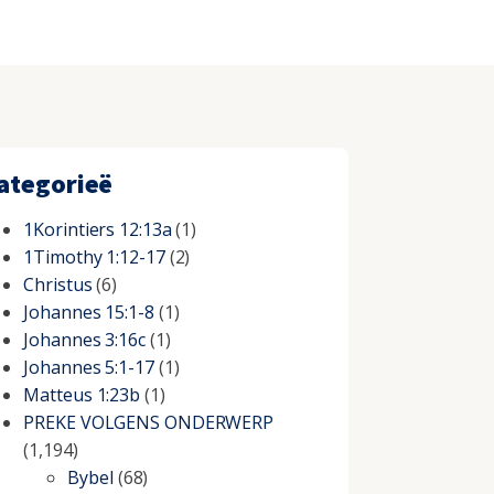
ategorieë
1Korintiers 12:13a
(1)
1Timothy 1:12-17
(2)
Christus
(6)
Johannes 15:1-8
(1)
Johannes 3:16c
(1)
Johannes 5:1-17
(1)
Matteus 1:23b
(1)
PREKE VOLGENS ONDERWERP
(1,194)
Bybel
(68)