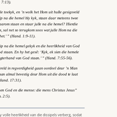
 7:13).
le toekyk, en ’n wolk het Hom uit hulle gesigsveld
p na die hemel bly kyk, staan daar meteens twee
waarom staan en staar julle na die hemel? Hierdie
s,
sal net so terugkom soos wat julle Hom na die
het
.’ ”
(Hand. 1:9-11).
tip na die hemel gekyk en die heerlikheid van God
d staan. En hy het gesê: ‘Kyk, ek sien die hemele
gterhand van God staan.’ ” (
Hand. 7:55-56).
reld in regverdigheid gaan oordeel deur
’n Man
an almal bevestig deur Hom uit die dood te laat
(Hand.
17:31).
sen God en die mense:
die mens
Christus Jesus”
. 2:5).
volle heerlikheid van die dissipels verberg, sodat