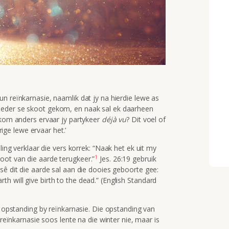
n reïnkarnasie, naamlik dat jy na hierdie lewe as
oeder se skoot gekom, en naak sal ek daarheen
ekom anders ervaar jy partykeer
déjà vu
? Dit voel of
orige lewe ervaar het.’
ling verklaar die vers korrek:
“Naak het ek uit my
1
oot van die aarde terugkeer.”
Jes. 26:19 gebruik
sê dit die aarde sal aan die dooies geboorte gee:
earth will give birth to the dead.” (English Standard
e opstanding by reïnkarnasie. Die opstanding van
 reïnkarnasie soos lente na die winter nie, maar is