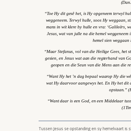
(Dan.
“Toe Hy dit gesê het, is Hy opgeneem terwyl hul
weggeneem. Terwyl hulle, soos Hy weggaan, sti
mans in wit klere by hulle en vra: ‘Galileërs, 
Jesus, wat van julle na die hemel weggeneem i
hemel sien weggaan 
“Maar Stefanus, vol van die Heilige Gees, het s
gesien, en Jesus wat aan die regterhand van Go
geopen en die
Seun van die Mens
aan die re
“Want Hy het ’n dag bepaal waarop Hy die wê
wat Hy daarvoor aangewys het. En Hy het dit a
opstaan.” 
“Want daar is een God, en een Middelaar tus
(1Tim
Tussen Jesus se opstanding en sy hemelvaart is sy 