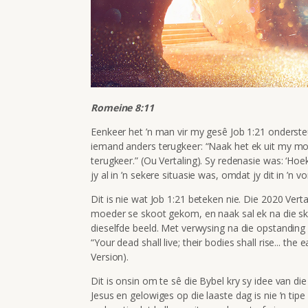
Romeine 8:11
Eenkeer het ’n man vir my gesê Job 1:21 ondersteu
iemand anders terugkeer:
“Naak het ek uit my m
terugkeer.” (Ou Vertaling). Sy redenasie was: ‘Ho
jy al in ’n sekere situasie was, omdat jy dit in ’n v
Dit is nie wat Job 1:21 beteken nie. Die 2020 Verta
moeder se skoot gekom, en naak sal ek na die sk
dieselfde beeld. Met verwysing na die opstanding 
“Your dead shall live; their bodies shall rise... the 
Version).
Dit is onsin om te sê die Bybel kry sy idee van di
Jesus en gelowiges op die laaste dag is nie ’n tipe