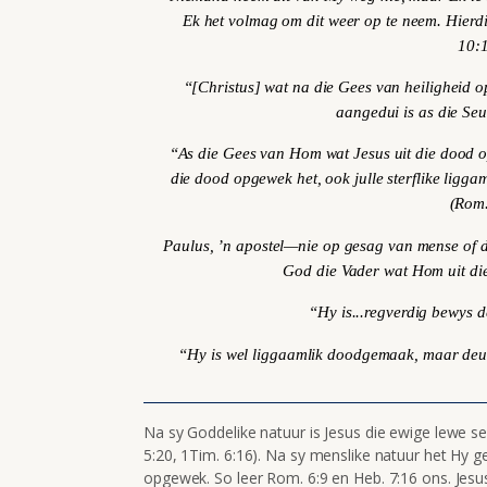
Ek het volmag om dit weer op te neem. Hierd
10:
“[Christus] wat na die Gees van heiligheid o
aangedui is as die Se
“As die Gees van Hom wat Jesus uit die dood op
die dood opgewek het, ook julle sterflike ligg
(Rom.
Paulus, ’n apostel—nie op gesag van mense of d
God die Vader wat Hom uit di
“Hy is...regverdig bewys d
“Hy is wel liggaamlik doodgemaak, maar deur
Na sy Goddelike natuur is Jesus die ewige lewe self
5:20, 1Tim. 6:16). Na sy menslike natuur het Hy ge
opgewek. So leer Rom. 6:9 en Heb. 7:16 ons. Jesu