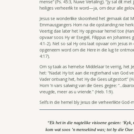
mense” (Ps. 45:3, Nuwe Vertaling). “Jy sal dit me
heiliges verheerlik te word—ja, om deur alle gel
Jesus se wonderlike skoonheid het gemaak dat Ma
Emmausgangers Hom na die opstanding nie herken h
Veertig dae later het Hy opgevaar hemel toe (Han
opvaar soos Hy vir Esegiël, Filippus en Johannes g
4:1-2). Net so sal Hy ons laat opvaar om Jesus in
opgeneem word om die Here in die lug te ontmoet
4:17).
Om sy taak as hemelse Middelaar te verrig, het 
het: “Nadat Hy tot aan die regterhand van God ver
Vader ontvang het, het Hy die Gees uitgestort” (H
Hom ’n vars salwing van die Gees gegee: “...daar
vreugde, meer as u vriende.” (Heb. 1:9).
Selfs in die hemel bly Jesus die verheerlikte God-
“Ek het in die nagtelike visioene gesien: ‘Kyk
kom wat soos
’n mensekind
was; tot by die Oue