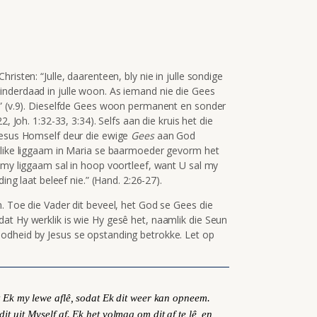
isten: “Julle, daarenteen, bly nie in julle sondige
inderdaad in julle woon. As iemand nie die Gees
.” (v.9). Dieselfde Gees woon permanent en sonder
, Joh. 1:32-33, 3:34). Selfs aan die kruis het die
 Jesus Homself deur die ewige
Gees
aan God
nslike liggaam in Maria se baarmoeder gevorm het
 my liggaam sal in hoop voortleef, want U sal my
ing laat beleef nie.” (Hand. 2:26-27).
. Toe die Vader dit beveel, het God se Gees die
at Hy werklik is wie Hy gesê het, naamlik die Seun
odheid by Jesus se opstanding betrokke. Let op
 Ek my lewe aflê, sodat Ek dit weer kan opneem.
 uit Myself af. Ek het volmag om dit af te lê, en