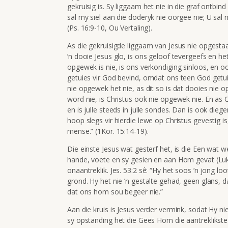
gekruisig is. Sy liggaam het nie in die graf ontbind
sal my siel aan die doderyk nie oorgee nie; U sal 
(Ps. 16:9-10, Ou Vertaling).
As die gekruisigde liggaam van Jesus nie opgesta
’n dooie Jesus glo, is ons geloof tevergeefs en he
opgewek is nie, is ons verkondiging sinloos, en o
getuies vir God bevind, omdat ons teen God get
nie opgewek het nie, as dit so is dat dooies nie
word nie, is Christus ook nie opgewek nie. En as Ch
en is julle steeds in julle sondes. Dan is ook dieg
hoop slegs vir hierdie lewe op Christus gevestig 
mense.” (1Kor. 15:14-19).
Die einste Jesus wat gesterf het, is die Een wat w
hande, voete en sy gesien en aan Hom gevat (Luk.
onaantreklik. Jes. 53:2 sê: “Hy het soos ’n jong l
grond. Hy het nie ’n gestalte gehad, geen glans, 
dat ons hom sou begeer nie.”
Aan die kruis is Jesus verder vermink, sodat Hy ni
sy opstanding het die Gees Hom die aantreklikst