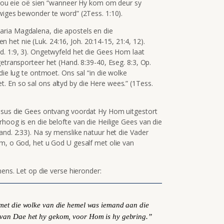
t jou eie oë sien “wanneer Hy kom om deur sy
owiges bewonder te word” (2Tess. 1:10).
ria Magdalena, die apostels en die
et nie (Luk. 24:16, Joh. 20:14-15, 21:4, 12).
d. 1:9, 3). Ongetwyfeld het die Gees Hom laat
etransporteer het (Hand. 8:39-40, Eseg. 8:3, Op.
 die lug te ontmoet. Ons sal
“in die wolke
. En so sal ons altyd by die Here wees.”
(1Tess.
Jesus die Gees ontvang voordat Hy Hom uitgestort
hoog is en die belofte van die Heilige Gees van die
and. 2:33). Na sy menslike natuur het die Vader
om, o God, het u God U gesalf met olie van
mens. Let op die verse hieronder:
, met die wolke van die hemel was iemand aan die
 van Dae het hy gekom, voor Hom is hy gebring.”