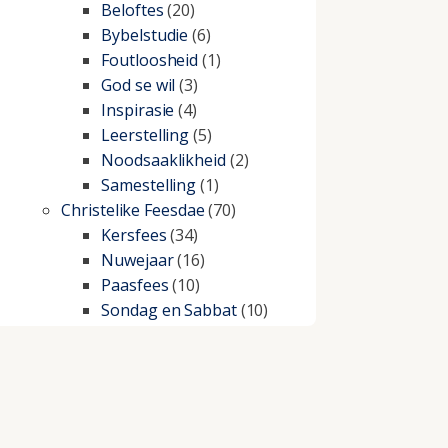
Beloftes
(20)
Bybelstudie
(6)
Foutloosheid
(1)
God se wil
(3)
Inspirasie
(4)
Leerstelling
(5)
Noodsaaklikheid
(2)
Samestelling
(1)
Christelike Feesdae
(70)
Kersfees
(34)
Nuwejaar
(16)
Paasfees
(10)
Sondag en Sabbat
(10)
Christelike lewe
(197)
Beproewings en siekte
(51)
Besluitneming
(6)
Dissipline
(10)