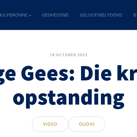
HULPBRONNE
GESKIEDENIS
GELOOFSBELYDENIS
B
18 OCTOBER 2023
ge Gees: Die k
opstanding
VIDEO
OUDIO