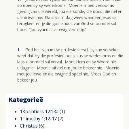
so doen by sy wederkoms. Moenie moed verloor as
gevolg van die wêreld, jou eie sonde, die dood, die hel en
die duiwel nie. Daar sal 'n dag wees wanneer Jesus sal
terugkeer en jy die goeie nuus van God se oordeel sal
hoor: “Jou vyand is vir ewig vernietig.”
God het Nahum se profesie vervul. Jy kan verseker
weet dat Hy die profesieë oor Jesus se wederkoms en die
laaste oordeel sal vervul. Moet Hom en sy Woord nie
uitlag nie. Moenie uitstel om jou te bekeer nie. Moenie
met jou lewe en die ewigheid speel nie. Vrees God en
bekeer jou.
Kategorieë
1Korintiers 12:13a
(1)
1Timothy 1:12-17
(2)
Christus
(6)