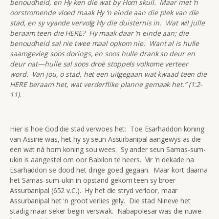
benoudheid, en Hy ken die wat by Hom skuil. Maar met ‘n
oorstromende vloed maak Hy ‘n einde aan die plek van die
stad, en sy vyande vervolg Hy die duisternis in. Wat wil julle
beraam teen die HERE? Hy maak daar ‘n einde aan; die
benoudheid sal nie twee maal opkom nie. Want al is hulle
saamgevleg soos dorings, en soos hulle drank so deur en
deur nat—hulle sal soos droë stoppels volkome verteer
word. Van jou, o stad, het een uitgegaan wat kwaad teen die
HERE beraam het, wat verderflike planne gemaak het.” (1:2-
11).
Hier is hoe God die stad verwoes het: Toe Esarhaddon koning
van Assirië was, het hy sy seun Assurbanipal aangewys as die
een wat ná hom koning sou wees. Sy ander seun Samas-sum-
ukin is aangestel om oor Babilon te heers. Vir 'n dekade na
Esarhaddon se dood het dinge goed gegaan. Maar kort daarna
het Samas-sum-ukin in opstand gekom teen sy broer
Assurbanipal (652 v.C.). Hy het die stryd verloor, maar
Assurbanipal het 'n groot verlies gely. Die stad Nineve het
stadig maar seker begin verswak. Nabapolesar was die nuwe