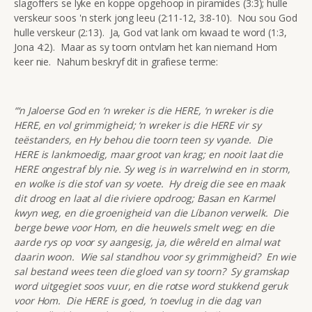
slagoffers se lyke en koppe opgehoop in piramides (3:3); hulle
verskeur soos 'n sterk jong leeu (2:11-12, 3:8-10). Nou sou God
hulle verskeur (2:13). Ja, God vat lank om kwaad te word (1:3,
Jona 4:2). Maar as sy toorn ontvlam het kan niemand Hom
keer nie. Nahum beskryf dit in grafiese terme:
“‘n Jaloerse God en ‘n wreker is die HERE, ‘n wreker is die
HERE, en vol grimmigheid; ‘n wreker is die HERE vir sy
teëstanders, en Hy behou die toorn teen sy vyande. Die
HERE is lankmoedig, maar groot van krag; en nooit laat die
HERE ongestraf bly nie. Sy weg is in warrelwind en in storm,
en wolke is die stof van sy voete. Hy dreig die see en maak
dit droog en laat al die riviere opdroog; Basan en Karmel
kwyn weg, en die groenigheid van die Líbanon verwelk. Die
berge bewe voor Hom, en die heuwels smelt weg; en die
aarde rys op voor sy aangesig, ja, die wêreld en almal wat
daarin woon. Wie sal standhou voor sy grimmigheid? En wie
sal bestand wees teen die gloed van sy toorn? Sy gramskap
word uitgegiet soos vuur, en die rotse word stukkend geruk
voor Hom. Die HERE is goed, ‘n toevlug in die dag van