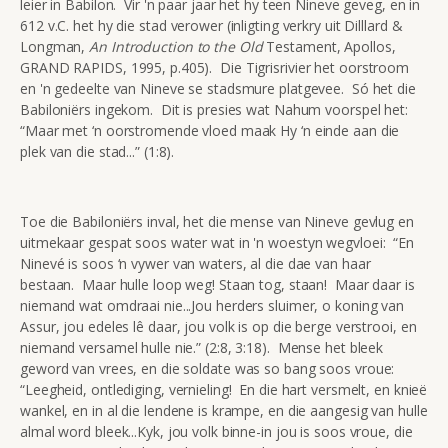
leier in Babilon. Vir 'n paar jaar het hy teen Nineve geveg, en in
612 v.C. het hy die stad verower (inligting verkry uit Dilllard &
Longman,
An Introduction to the Old
Testament, Apollos,
GRAND RAPIDS, 1995, p.405). Die Tigrisrivier het oorstroom
en 'n gedeelte van Nineve se stadsmure platgevee. Só het die
Babiloniërs ingekom. Dit is presies wat Nahum voorspel het:
“Maar met ‘n oorstromende vloed maak Hy ‘n einde aan die
plek van die stad...” (1:8).
Toe die Babiloniërs inval, het die mense van Nineve gevlug en
uitmekaar gespat soos water wat in 'n woestyn wegvloei: “En
Ninevé is soos ‘n vywer van waters, al die dae van haar
bestaan. Maar hulle loop weg! Staan tog, staan! Maar daar is
niemand wat omdraai nie...Jou herders sluimer, o koning van
Assur, jou edeles lê daar, jou volk is op die berge verstrooi, en
niemand versamel hulle nie.” (2:8, 3:18). Mense het bleek
geword van vrees, en die soldate was so bang soos vroue:
“Leegheid, ontlediging, vernieling! En die hart versmelt, en knieë
wankel, en in al die lendene is krampe, en die aangesig van hulle
almal word bleek...Kyk, jou volk binne-in jou is soos vroue, die