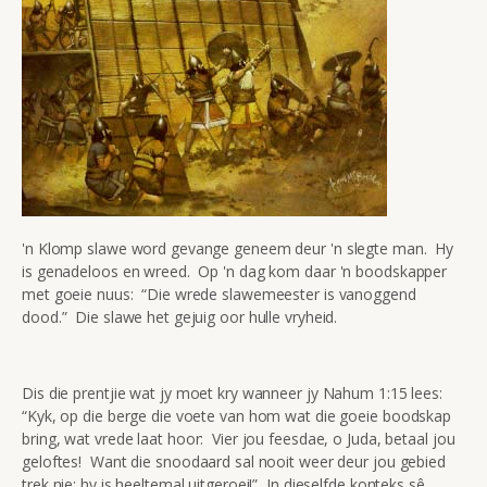
'n Klomp slawe word gevange geneem deur 'n slegte man. Hy
is genadeloos en wreed. Op 'n dag kom daar 'n boodskapper
met goeie nuus: “Die wrede slawemeester is vanoggend
dood.” Die slawe het gejuig oor hulle vryheid.
Dis die prentjie wat jy moet kry wanneer jy Nahum 1:15 lees:
“Kyk, op die berge die voete van hom wat die goeie boodskap
bring, wat vrede laat hoor: Vier jou feesdae, o Juda, betaal jou
geloftes! Want die snoodaard sal nooit weer deur jou gebied
trek nie; hy is heeltemal uitgeroei!” In dieselfde konteks sê