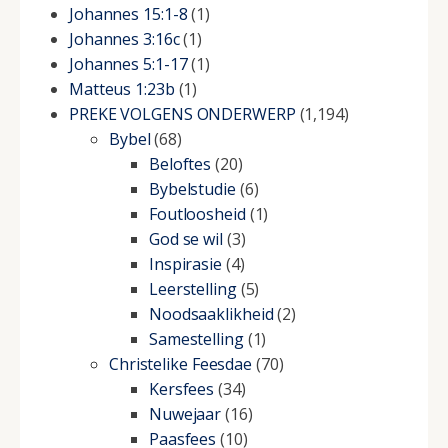
Johannes 15:1-8
(1)
Johannes 3:16c
(1)
Johannes 5:1-17
(1)
Matteus 1:23b
(1)
PREKE VOLGENS ONDERWERP
(1,194)
Bybel
(68)
Beloftes
(20)
Bybelstudie
(6)
Foutloosheid
(1)
God se wil
(3)
Inspirasie
(4)
Leerstelling
(5)
Noodsaaklikheid
(2)
Samestelling
(1)
Christelike Feesdae
(70)
Kersfees
(34)
Nuwejaar
(16)
Paasfees
(10)