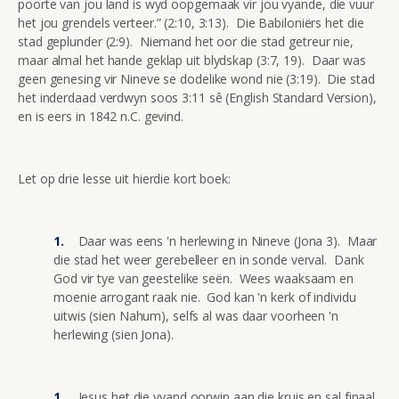
poorte van jou land is wyd oopgemaak vir jou vyande, die vuur
het jou grendels verteer.” (2:10, 3:13). Die Babiloniërs het die
stad geplunder (2:9). Niemand het oor die stad getreur nie,
maar almal het hande geklap uit blydskap (3:7, 19). Daar was
geen genesing vir Nineve se dodelike wond nie (3:19). Die stad
het inderdaad verdwyn soos 3:11 sê (English Standard Version),
en is eers in 1842 n.C. gevind.
Let op drie lesse uit hierdie kort boek:
Daar was eens 'n herlewing in Nineve (Jona 3). Maar
die stad het weer gerebelleer en in sonde verval. Dank
God vir tye van geestelike seën. Wees waaksaam en
moenie arrogant raak nie. God kan 'n kerk of individu
uitwis (sien Nahum), selfs al was daar voorheen 'n
herlewing (sien Jona).
Jesus het die vyand oorwin aan die kruis en sal finaal