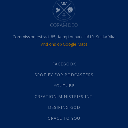
Hemel
(31)
Israel
(14)
Millennium
(1)
Oordeelsdag
(19)
Verheerlikte liggaam
(3)
Commissionerstraat 85, Kemptonpark, 1619, Suid-Afrika
Wederkoms
(27)
Vind ons op Google Maps
Gebed
(87)
Dankbaarheid
(5)
Die Onse Vader
(12)
FACEBOOK
Vas
(2)
SPOTIFY FOR PODCASTERS
God
(392)
Afgode
(23)
YOUTUBE
Tien Plae
(5)
CREATION MINISTRIES INT.
Almag
(1)
Alomteenwoordig
(4)
DESIRING GOD
Liefde
(1)
GRACE TO YOU
Alwetendheid
(1)
Christus
(202)