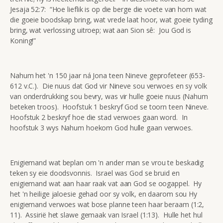
Jesaja 52:7: “Hoe lieflik is op die berge die voete van hom wat
die goeie boodskap bring, wat vrede laat hoor, wat goeie tyding
bring, wat verlossing uitroep; wat aan Sion sê: Jou God is
Koning!”
Nahum het 'n 150 jaar ná Jona teen Nineve geprofeteer (653-
612 v.C.). Die nuus dat God vir Nineve sou verwoes en sy volk
van onderdrukking sou bevry, was vir hulle goeie nuus (Nahum
beteken troos). Hoofstuk 1 beskryf God se toorn teen Nineve.
Hoofstuk 2 beskryf hoe die stad verwoes gaan word. In
hoofstuk 3 wys Nahum hoekom God hulle gaan verwoes.
Enigiemand wat beplan om 'n ander man se vrou te beskadig
teken sy eie doodsvonnis. Israel was God se bruid en
enigiemand wat aan haar raak vat aan God se oogappel. Hy
het 'n heilige jaloesie gehad oor sy volk, en daarom sou Hy
enigiemand verwoes wat bose planne teen haar beraam (1:2,
11). Assirië het slawe gemaak van Israel (1:13). Hulle het hul