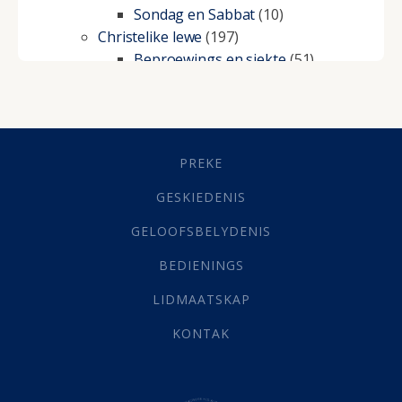
Sondag en Sabbat
(10)
Christelike lewe
(197)
Beproewings en siekte
(51)
Besluitneming
(6)
Dissipline
(10)
Geestelike Groei
(10)
Gehoorsaamheid
(6)
PREKE
Geld
(21)
Grys Areas
(4)
GESKIEDENIS
Hofsake
(2)
GELOOFSBELYDENIS
Lewensdoel
(3)
Selfondersoek
(1)
BEDIENINGS
Vervolging
(19)
LIDMAATSKAP
Werk
(22)
Eindtyd
(142)
KONTAK
Belonings
(4)
Dood
(26)
Hel
(21)