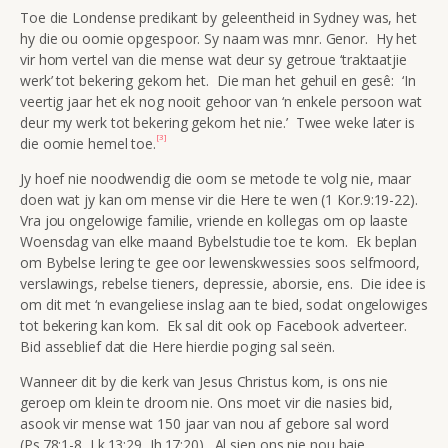
Toe die Londense predikant by geleentheid in Sydney was, het
hy die ou oomie opgespoor. Sy naam was mnr. Genor. Hy het
vir hom vertel van die mense wat deur sy getroue ‘traktaatjie
werk’ tot bekering gekom het. Die man het gehuil en gesê: ‘In
veertig jaar het ek nog nooit gehoor van ‘n enkele persoon wat
deur my werk tot bekering gekom het nie.’ Twee weke later is
[3]
die oomie hemel toe.
Jy hoef nie noodwendig die oom se metode te volg nie, maar
doen wat jy kan om mense vir die Here te wen (1 Kor.9:19-22).
Vra jou ongelowige familie, vriende en kollegas om op laaste
Woensdag van elke maand Bybelstudie toe te kom. Ek beplan
om Bybelse lering te gee oor lewenskwessies soos selfmoord,
verslawings, rebelse tieners, depressie, aborsie, ens. Die idee is
om dit met ‘n evangeliese inslag aan te bied, sodat ongelowiges
tot bekering kan kom. Ek sal dit ook op Facebook adverteer.
Bid asseblief dat die Here hierdie poging sal seën.
Wanneer dit by die kerk van Jesus Christus kom, is ons nie
geroep om klein te droom nie. Ons moet vir die nasies bid,
asook vir mense wat 150 jaar van nou af gebore sal word
(Ps.78:1-8, Lk.13:29, Jh.17:20). Al sien ons nie nou baie