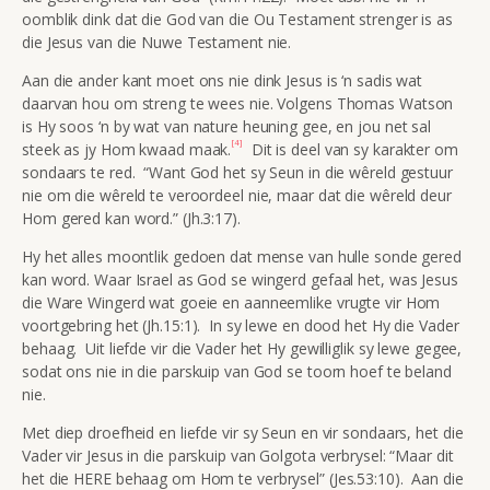
oomblik dink dat die God van die Ou Testament strenger is as
die Jesus van die Nuwe Testament nie.
Aan die ander kant moet ons nie dink Jesus is ‘n sadis wat
daarvan hou om streng te wees nie. Volgens Thomas Watson
is Hy soos ‘n by wat van nature heuning gee, en jou net sal
[4]
steek as jy Hom kwaad maak.
Dit is deel van sy karakter om
sondaars te red. “Want God het sy Seun in die wêreld gestuur
nie om die wêreld te veroordeel nie, maar dat die wêreld deur
Hom gered kan word.” (Jh.3:17).
Hy het alles moontlik gedoen dat mense van hulle sonde gered
kan word. Waar Israel as God se wingerd gefaal het, was Jesus
die Ware Wingerd wat goeie en aanneemlike vrugte vir Hom
voortgebring het (Jh.15:1). In sy lewe en dood het Hy die Vader
behaag. Uit liefde vir die Vader het Hy gewilliglik sy lewe gegee,
sodat ons nie in die parskuip van God se toorn hoef te beland
nie.
Met diep droefheid en liefde vir sy Seun en vir sondaars, het die
Vader vir Jesus in die parskuip van Golgota verbrysel: “Maar dit
het die HERE behaag om Hom te verbrysel” (Jes.53:10). Aan die