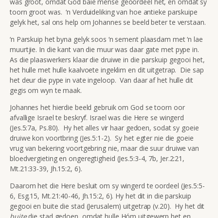
was groot, omdat God baie mense geoordeel het, en omdat sy
toorn groot was. ‘n Verduideliking van hoe antieke parskuipe
gelyk het, sal ons help om Johannes se beeld beter te verstaan.
‘n Parskuip het byna gelyk soos ‘n sement plaasdam met ‘n lae
muurtjie. In die kant van die muur was daar gate met pype in.
As die plaaswerkers klaar die druiwe in die parskuip gegooi het,
het hulle met hulle kaalvoete ingeklim en dit uitgetrap. Die sap
het deur die pype in vate ingeloop. Van daar af het hulle dit
gegis om wyn te maak.
Johannes het hierdie beeld gebruik om God se toorn oor
afvallige Israel te beskryf. Israel was die Here se wingerd
(Jes.5:7a, Ps.80). Hy het alles vir haar gedoen, sodat sy goeie
druiwe kon voortbring (Jes.5:1-2). Sy het egter nie die goeie
vrug van bekering voortgebring nie, maar die suur druiwe van
bloedvergieting en ongeregtigheid (Jes.5:3-4, 7b, Jer.2:21,
Mt.21:33-39, Jh.15:2, 6).
Daarom het die Here besluit om sy wingerd te oordeel (Jes.5:5-
6, Esg.15, Mt.21:40-46, Jh.15:2, 6). Hy het dit in die parskuip
gegooi en buite die stad (Jerusalem) uitgetrap (v.20). Hy het dit
buite
die stad gedoen, omdat hulle Hóm uitgewerp het en