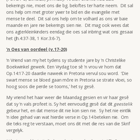
bekerings nie, moet ons die bg. beloftes ter harte neem. Dit sal
ons help om met groter ywer te bid en die evangelie met
mense te deel. Dit sal ons help om te volhard as ons vir baie
maande en jare nie bekerings sien nie. Dit mag ook wees dat
ons agterkleinkinders eendag die oes sal inbring wat ons gesaai
het (Jh.4:37-38, 1 Kor.3:6-7).
‘n Oes van oordeel (v.17-20)
‘n Vriend van my het tydens sy studente jare by ‘n Christelike
Boekwinkel gewerk. Een Vrydag toe sê ‘n vrou vir hom dat
Op.14:17-20 daardie naweek in Pretoria vervul sou word. ‘Die
swart mense se bloed gaan môre in Pretoria se strate vloei, so
hoog soos die perde se tooms,’ het sy gesê.
My vriend het haar weer die Maandag gesien en vir haar gesê
dat sy ‘n vals profeet is. Sy het eenvoudig gesê dat dit
geestelik
gebeur het, en dat mense dit nie kon sien nie. Sy het nie eintlik
‘n idee gehad van wat hierdie verse in Op.14 beteken nie. Om
die teks reg te verstaan, moet ons dit met die res van die Skrif
vergelyk.