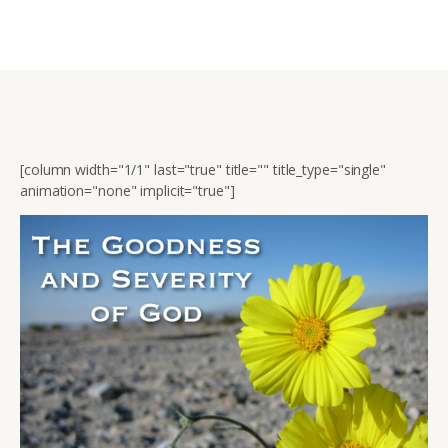
[column width="1/1" last="true" title="" title_type="single"
animation="none" implicit="true"]