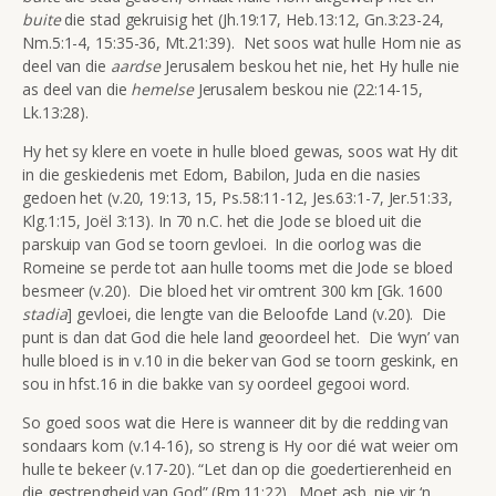
buite
die stad gekruisig het (Jh.19:17, Heb.13:12, Gn.3:23-24,
Nm.5:1-4, 15:35-36, Mt.21:39). Net soos wat hulle Hom nie as
deel van die
aardse
Jerusalem beskou het nie, het Hy hulle nie
as deel van die
hemelse
Jerusalem beskou nie (22:14-15,
Lk.13:28).
Hy het sy klere en voete in hulle bloed gewas, soos wat Hy dit
in die geskiedenis met Edom, Babilon, Juda en die nasies
gedoen het (v.20, 19:13, 15, Ps.58:11-12, Jes.63:1-7, Jer.51:33,
Klg.1:15, Joël 3:13). In 70 n.C. het die Jode se bloed uit die
parskuip van God se toorn gevloei. In die oorlog was die
Romeine se perde tot aan hulle tooms met die Jode se bloed
besmeer (v.20). Die bloed het vir omtrent 300 km [Gk. 1600
stadia
] gevloei, die lengte van die Beloofde Land (v.20). Die
punt is dan dat God die hele land geoordeel het. Die ‘wyn’ van
hulle bloed is in v.10 in die beker van God se toorn geskink, en
sou in hfst.16 in die bakke van sy oordeel gegooi word.
So goed soos wat die Here is wanneer dit by die redding van
sondaars kom (v.14-16), so streng is Hy oor dié wat weier om
hulle te bekeer (v.17-20). “Let dan op die goedertierenheid en
die gestrengheid van God” (Rm.11:22). Moet asb. nie vir ‘n