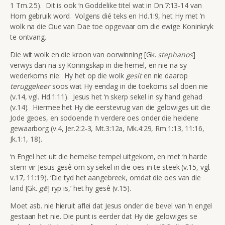
1 Tm.2:5). Dit is ook ‘n Goddelike titel wat in Dn.7:13-14 van
Hom gebruik word. Volgens dié teks en Hd.1:9, het Hy met ‘n
wolk na die Oue van Dae toe opgevaar om die ewige Koninkryk
te ontvang.
Die wit wolk en die kroon van oorwinning [Gk.
stephanos
]
verwys dan na sy Koningskap in die hemel, en nie na sy
wederkoms nie: Hy het op die wolk
gesit
en nie daarop
teruggekeer
soos wat Hy eendag in die toekoms sal doen nie
(v.14, vgl. Hd.1:11). Jesus het ‘n skerp sekel in sy hand gehad
(v.14). Hiermee het Hy die eerstevrug van die gelowiges uit die
Jode geoes, en sodoende ‘n verdere oes onder die heidene
gewaarborg (v.4, Jer.2:2-3, Mt.3:12a, Mk.4:29, Rm.1:13, 11:16,
Jk.1:1, 18).
‘n Engel het uit die hemelse tempel uitgekom, en met ‘n harde
stem vir Jesus gesê om sy sekel in die oes in te steek (v.15, vgl.
v.17, 11:19). ‘Die tyd het aangebreek, omdat die oes van die
land [Gk.
gē
] ryp is,’ het hy gesê (v.15).
Moet asb. nie hieruit aflei dat Jesus onder die bevel van ‘n engel
gestaan het nie. Die punt is eerder dat Hy die gelowiges se