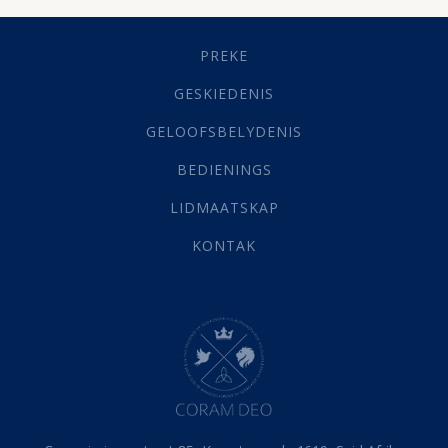
Geestelike Groei
(10)
Gehoorsaamheid
(6)
PREKE
Geld
(21)
Grys Areas
(4)
GESKIEDENIS
Hofsake
(2)
GELOOFSBELYDENIS
Lewensdoel
(3)
Selfondersoek
(1)
BEDIENINGS
Vervolging
(19)
LIDMAATSKAP
Werk
(22)
Eindtyd
(142)
KONTAK
Belonings
(4)
Dood
(26)
Hel
(21)
Hemel
(31)
Israel
(14)
Millennium
(1)
Oordeelsdag
(19)
Verheerlikte liggaam
(3)