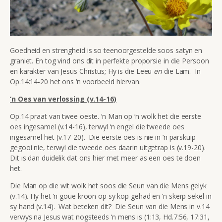
Goedheid en strengheid is so teenoorgestelde soos satyn en
graniet. En tog vind ons dit in perfekte proporsie in die Persoon
en karakter van Jesus Christus; Hy is die Leeu
en
die Lam. In
Op.14:14-20 het ons ‘n voorbeeld hiervan.
‘n Oes van verlossing (v.14-16)
Op.14 praat van twee oeste. ‘n Man op ‘n wolk het die eerste
oes ingesamel (v.14-16), terwyl ‘n engel die tweede oes
ingesamel het (v.17-20). Die eerste oes is nie in ‘n parskuip
gegooi nie, terwyl die tweede oes daarin uitgetrap is (v.19-20).
Dit is dan duidelik dat ons hier met meer as een oes te doen
het.
Die Man op die wit wolk het soos die Seun van die Mens gelyk
(v.14). Hy het ‘n goue kroon op sy kop gehad en ‘n skerp sekel in
sy hand (v.14). Wat beteken dit? Die Seun van die Mens in v.14
verwys na Jesus wat nogsteeds ‘n mens is (1:13, Hd.7:56, 17:31,