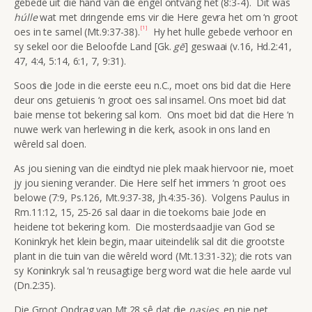
gebede uit die hand van die engel ontvang het (8:3-4). Dit was
húlle
wat met dringende erns vir die Here gevra het om ‘n groot
[1]
oes in te samel (Mt.9:37-38).
Hy het hulle gebede verhoor en
sy sekel oor die Beloofde Land [Gk.
gē
] geswaai (v.16, Hd.2:41,
47, 4:4, 5:14, 6:1, 7, 9:31).
Soos die Jode in die eerste eeu n.C., moet ons bid dat die Here
deur ons getuienis ‘n groot oes sal insamel. Ons moet bid dat
baie mense tot bekering sal kom. Ons moet bid dat die Here ‘n
nuwe werk van herlewing in die kerk, asook in ons land en
wêreld sal doen.
As jou siening van die eindtyd nie plek maak hiervoor nie, moet
jy jou siening verander. Die Here self het immers ‘n groot oes
belowe (7:9, Ps.126, Mt.9:37-38, Jh.4:35-36). Volgens Paulus in
Rm.11:12, 15, 25-26 sal daar in die toekoms baie Jode en
heidene tot bekering kom. Die mosterdsaadjie van God se
Koninkryk het klein begin, maar uiteindelik sal dit die grootste
plant in die tuin van die wêreld word (Mt.13:31-32); die rots van
sy Koninkryk sal ‘n reusagtige berg word wat die hele aarde vul
(Dn.2:35).
Die Groot Opdrag van Mt.28 sê dat die
nasies
, en nie net