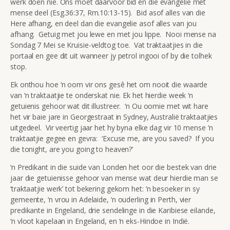
werk doen nie. Ons moet daarvoor bid en die evangelie met
mense deel (Esg.36:37, Rm.10:13-15). Bid asof alles van die
Here afhang, en deel dan die evangelie asof alles van jou
afhang. Getuig met jou lewe en met jou lippe. Nooi mense na
Sondag 7 Mei se Kruisie-veldtog toe. Vat traktaatjies in die
portaal en gee dit uit wanneer jy petrol ingooi of by die tolhek
stop.
Ek onthou hoe ‘n oom vir ons gesê het om nooit die waarde
van ‘n traktaatjie te onderskat nie. Ek het hierdie week ‘n
getuienis gehoor wat dit illustreer. ‘n Ou oomie met wit hare
het vir baie jare in Georgestraat in Sydney, Australië traktaatjies
uitgedeel. Vir veertig jaar het hy byna elke dag vir 10 mense ‘n
traktaatjie gegee en gevra: ‘Excuse me, are you saved? If you
die tonight, are you going to heaven?’
‘n Predikant in die suide van Londen het oor die bestek van drie
jaar die getuienisse gehoor van mense wat deur hierdie man se
‘traktaatjie werk’ tot bekering gekom het: ‘n besoeker in sy
gemeente, ‘n vrou in Adelaide, ‘n ouderling in Perth, vier
predikante in Engeland, drie sendelinge in die Karibiese eilande,
‘n vloot kapelaan in Engeland, en ‘n eks-Hindoe in Indië.