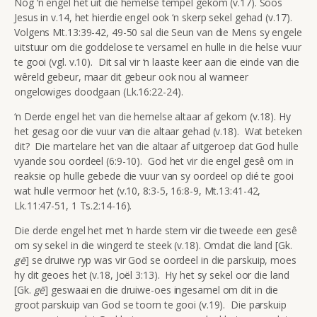
Nóg ‘n engel het uit die hemelse tempel gekom (v.17). Soos
Jesus in v.14, het hierdie engel ook ‘n skerp sekel gehad (v.17).
Volgens Mt.13:39-42, 49-50 sal die Seun van die Mens sy engele
uitstuur om die goddelose te versamel en hulle in die helse vuur
te gooi (vgl. v.10). Dit sal vir ‘n laaste keer aan die einde van die
wêreld gebeur, maar dit gebeur ook nou al wanneer
ongelowiges doodgaan (Lk.16:22-24).
‘n Derde engel het van die hemelse altaar af gekom (v.18). Hy
het gesag oor die vuur van die altaar gehad (v.18). Wat beteken
dit? Die martelare het van die altaar af uitgeroep dat God hulle
vyande sou oordeel (6:9-10). God het vir die engel gesê om in
reaksie op hulle gebede die vuur van sy oordeel op dié te gooi
wat hulle vermoor het (v.10, 8:3-5, 16:8-9, Mt.13:41-42,
Lk.11:47-51, 1 Ts.2:14-16).
Die derde engel het met ‘n harde stem vir die tweede een gesê
om sy sekel in die wingerd te steek (v.18). Omdat die land [Gk.
gē
] se druiwe ryp was vir God se oordeel in die parskuip, moes
hy dit geoes het (v.18, Joël 3:13). Hy het sy sekel oor die land
[Gk.
gē
] geswaai en die druiwe-oes ingesamel om dit in die
groot parskuip van God se toorn te gooi (v.19). Die parskuip