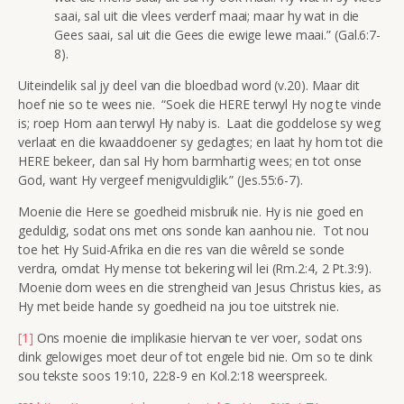
saai, sal uit die vlees verderf maai; maar hy wat in die
Gees saai, sal uit die Gees die ewige lewe maai.” (Gal.6:7-
8).
Uiteindelik sal jy deel van die bloedbad word (v.20). Maar dit
hoef nie so te wees nie. “Soek die HERE terwyl Hy nog te vinde
is; roep Hom aan terwyl Hy naby is. Laat die goddelose sy weg
verlaat en die kwaaddoener sy gedagtes; en laat hy hom tot die
HERE bekeer, dan sal Hy hom barmhartig wees; en tot onse
God, want Hy vergeef menigvuldiglik.” (Jes.55:6-7).
Moenie die Here se goedheid misbruik nie. Hy is nie goed en
geduldig, sodat ons met ons sonde kan aanhou nie. Tot nou
toe het Hy Suid-Afrika en die res van die wêreld se sonde
verdra, omdat Hy mense tot bekering wil lei (Rm.2:4, 2 Pt.3:9).
Moenie dom wees en die strengheid van Jesus Christus kies, as
Hy met beide hande sy goedheid na jou toe uitstrek nie.
[1]
Ons moenie die implikasie hiervan te ver voer, sodat ons
dink gelowiges moet deur of tot engele bid nie. Om so te dink
sou tekste soos 19:10, 22:8-9 en Kol.2:18 weerspreek.