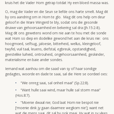
kruis het die Vader Hom getrap totdat Hy een bloed massa was.
O, mag die Vader en die Seun se liefde ons harte smelt. Mag dit
by ons aandring om in Hom te glo. Mag dit ons help om deur
geloof in die Ware Wingerd te bly, sodat ons die gesonde
druiwe van gehoorsaamheid en bekering sal dra (Jh.15:2-8).
Mag dit ons gewetens wond om nie aan te hou met die sonde
wat Hom so diep en dodelike gewond het aan die kruis nie: ons
hoogmoed, selfsug, jaloesie, bitterheid, wellus, kleingeloof,
twyfel, vuil taal, leuens, diefstal, egbreuk, opstandigheid,
geestelike luiheid, ontrouheid, ongehoorsaamheid, geskinder,
materialisme en baie ander sondes.
Iemand wat aanhou om die saad van sy of haar sondige
gedagtes, woorde en dade te saai, sal die Here se oordeel oes:
“Wie onreg saai, sal onheil maai” (Sp.22:8).
“Want hulle saai wind, maar hulle sal storm maai”
(Hos.8:7).
“Moenie dwaal nie; God laat Hom nie bespot nie
[‘moenie dink jy gaan daarmee wegkom nie’]; want net
wat die mens saai, dit sal hy ook maai. Hy wat in sy vlees