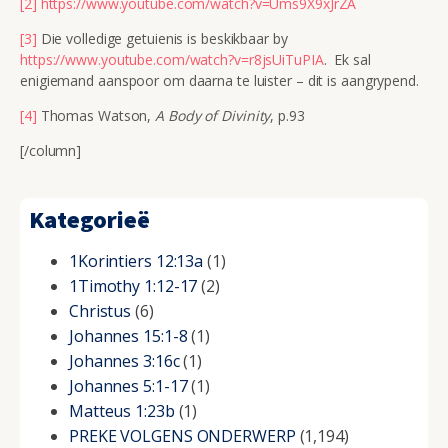
[2]
https://www.youtube.com/watch?v=Ums9X9xJrZA
[3]
Die volledige getuienis is beskikbaar by
https://www.youtube.com/watch?v=r8jsUiTuPIA
. Ek sal
enigiemand aanspoor om daarna te luister – dit is aangrypend.
[4]
Thomas Watson,
A Body of Divinity
, p.93
[/column]
Kategorieë
1Korintiers 12:13a
(1)
1Timothy 1:12-17
(2)
Christus
(6)
Johannes 15:1-8
(1)
Johannes 3:16c
(1)
Johannes 5:1-17
(1)
Matteus 1:23b
(1)
PREKE VOLGENS ONDERWERP
(1,194)