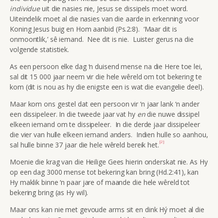
individue
uit die nasies nie, Jesus se dissipels moet word.
Uiteindelik moet al die nasies van die aarde in erkenning voor
Koning Jesus buig en Hom aanbid (Ps.2:8). ‘Maar dit is
onmoontlik,’ sê iemand. Nee dit is nie. Luister gerus na die
volgende statistiek.
As een persoon elke dag ‘n duisend mense na die Here toe lei,
sal dit 15 000 jaar neem vir die hele wêreld om tot bekering te
kom (dit is nou as hy die enigste een is wat die evangelie deel).
Maar kom ons gestel dat een persoon vir ‘n jaar lank ‘n ander
een dissipeleer. In die tweede jaar vat hy
en
die nuwe dissipel
elkeen iemand om te dissipeleer. In die derde jaar dissipeleer
die vier van hulle elkeen iemand anders. Indien hulle so aanhou,
[2]
sal hulle binne 37 jaar die hele wêreld bereik het.
Moenie die krag van die Heilige Gees hierin onderskat nie. As Hy
op een dag 3000 mense tot bekering kan bring (Hd.2:41), kan
Hy maklik binne ‘n paar jare of maande die hele wêreld tot
bekering bring (as Hy wil).
Maar ons kan nie met gevoude arms sit en dink Hý moet al die