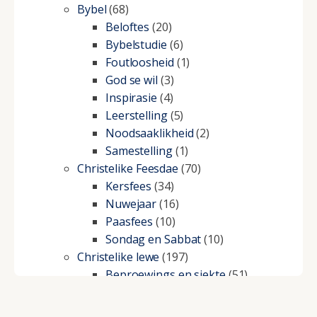
Bybel
(68)
Beloftes
(20)
Bybelstudie
(6)
Foutloosheid
(1)
God se wil
(3)
Inspirasie
(4)
Leerstelling
(5)
Noodsaaklikheid
(2)
Samestelling
(1)
Christelike Feesdae
(70)
Kersfees
(34)
Nuwejaar
(16)
Paasfees
(10)
Sondag en Sabbat
(10)
Christelike lewe
(197)
Beproewings en siekte
(51)
Besluitneming
(6)
Dissipline
(10)