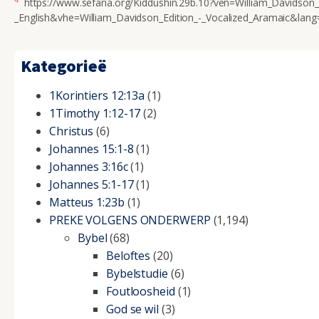
https://www.sefaria.org/Kiddushin.29b.10?ven=William_Davidson_
_English&vhe=William_Davidson_Edition_-_Vocalized_Aramaic&lang
Kategorieë
1Korintiers 12:13a
(1)
1Timothy 1:12-17
(2)
Christus
(6)
Johannes 15:1-8
(1)
Johannes 3:16c
(1)
Johannes 5:1-17
(1)
Matteus 1:23b
(1)
PREKE VOLGENS ONDERWERP
(1,194)
Bybel
(68)
Beloftes
(20)
Bybelstudie
(6)
Foutloosheid
(1)
God se wil
(3)