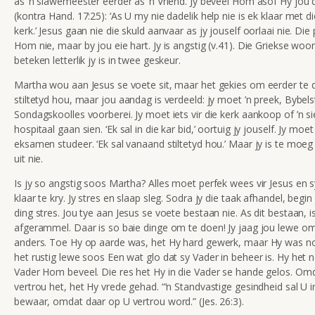
as ’n slawemeester eerder as ’n Vriend. Jy beveel Hom asof Hy jou 
(kontra Hand. 17:25): ‘As U my nie dadelik help nie is ek klaar met d
kerk.’ Jesus gaan nie die skuld aanvaar as jy jouself oorlaai nie. Die
Hom nie, maar by jou eie hart. Jy is angstig (v.41). Die Griekse woor
beteken letterlik jy is in twee geskeur.
Martha wou aan Jesus se voete sit, maar het gekies om eerder te di
stiltetyd hou, maar jou aandag is verdeeld: jy moet ’n preek, Bybels
Sondagskoolles voorberei. Jy moet iets vir die kerk aankoop of ’n si
hospitaal gaan sien. ‘Ek sal in die kar bid,’ oortuig jy jouself. Jy moet
eksamen studeer. ‘Ek sal vanaand stiltetyd hou.’ Maar jy is te moe
uit nie.
Is jy so angstig soos Martha? Alles moet perfek wees vir Jesus en s
klaar te kry. Jy stres en slaap sleg. Sodra jy die taak afhandel, begi
ding stres. Jou tye aan Jesus se voete bestaan nie. As dit bestaan, is
afgerammel. Daar is so baie dinge om te doen! Jy jaag jou lewe om.
anders. Toe Hy op aarde was, het Hy hard gewerk, maar Hy was noo
het rustig lewe soos Een wat glo dat sy Vader in beheer is. Hy het 
Vader Hom beveel. Die res het Hy in die Vader se hande gelos. Om
vertrou het, het Hy vrede gehad. “’n Standvastige gesindheid sal U
bewaar, omdat daar op U vertrou word.” (Jes. 26:3).