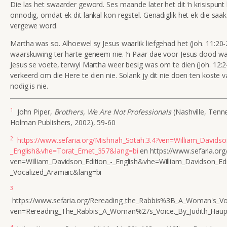
Die las het swaarder geword. Ses maande later het dit ’n krisispunt 
onnodig, omdat ek dit lankal kon regstel. Genadiglik het ek die saa
vergewe word.
Martha was so. Alhoewel sy Jesus waarlik
liefgehad het (Joh. 11:20-
waarskuwing ter harte geneem nie. ’n Paar dae voor Jesus dood w
Jesus se voete, terwyl Martha weer besig was om te dien (Joh. 12:2-3
verkeerd om die Here te dien nie. Solank jy dit nie doen ten koste 
nodig is nie.
1
John Piper,
Brothers, We Are Not Professionals
(Nashville, Ten
Holman Publishers, 2002), 59-60
2
https://www.sefaria.org/Mishnah_Sotah.3.4?ven=William_Davidson
_English&vhe=Torat_Emet_357&lang=bi
en https://www.sefaria.org
ven=William_Davidson_Edition_-_English&vhe=William_Davidson_Edi
_Vocalized_Aramaic&lang=bi
3
https://www.sefaria.org/Rereading_the_Rabbis%3B_A_Woman's_V
ven=Rereading_The_Rabbis:_A_Woman%27s_Voice._By_Judith_Hau
4