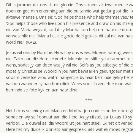
Dit is jammer dat ons dit nie glo nie. Ons salueer aktiewe mense wa
doen en gee min erkenning aan die ou tannie wat gedurig tot die Her
aktiewe mense!). Ons sê: ‘God helps those who help themselves,’ te
‘God helps those who live upon his presence and draw on his streng
nie van Maria wegvat, sodat sy Martha kon help om haar eie drome
verwesenlik nie: “Maria het die goeie deel gekies; dit sal nie van 
word nie.” (v.42).
Jesus wil ons by Hom hê. Hy wil by ons wees. Moenie haastig wees, 
nie. Talm
aan die Here se voete. Moenie jou stiltetyd aframmel of 
wens, sodat jy kan doen wat jý wil nie. Selfs as jou stiltetyd of die e
moet jy Christus se Woord in jou hart bewaar en gedurigdeur met
soos ’n verliefde vrou wat ’n hangertjie by haar beminde gekry het e
vashou wanneer sy aan hom dink. Wees soos ’n verliefde man wat 
beminde se foto kyk en aan haar dink.
***
Het Lukas se lering oor Maria en Martha jou onder sonder-oortuigi
sonde en wy self opnuut aan die Here. As jy uitstel, sal Lukas 10 sy
verloor. Die duiwel sal die Woord uit jou hart steel. Ek het dit verle
Here het my duidelik oor iets aangespreek; iets wat ek moes regstel