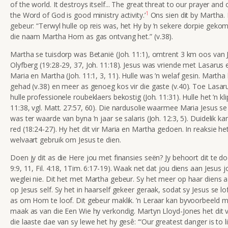
of the world. It destroys itself... The great threat to our prayer an
1
the Word of God is good ministry activity.’
Ons sien dit by Martha. 
gebeur:
“Terwyl hulle op reis was, het Hy by ’n sekere dorpie geko
die naam Martha Hom as gas ontvang het.” (
v.38).
Martha se tuisdorp was Betanië (Joh. 11:1), omtrent 3 km oos van 
Olyfberg (19:28-29, 37, Joh. 11:18). Jesus was vriende met Lasarus 
Maria en Martha (Joh. 11:1, 3, 11). Hulle was ’n welaf gesin. Martha 
gehad (v.38) en meer as genoeg kos vir die gaste (v.40). Toe Lasar
hulle professionele roubeklaers bekostig (Joh. 11:31). Hulle het ’n kli
11:38, vgl. Matt. 27:57, 60). Die nardusolie waarmee Maria Jesus se
was ter waarde van byna ’n jaar se salaris (Joh. 12:3, 5). Duidelik k
red (18:24-27). Hy het dit vir Maria en Martha gedoen. In reaksie h
welvaart gebruik om Jesus te dien.
Doen jy dit as die Here jou met finansies seën? Jy behoort dit te doe
9:9, 11, Fil. 4:18, 1Tim. 6:17-19). Waak net dat jou diens aan Jesus
weglei nie. Dit het met Martha gebeur. Sy het meer op haar diens 
op Jesus self. Sy het in haarself gekeer geraak, sodat sy Jesus se l
as om Hom te loof. Dit gebeur maklik. ’n Leraar kan byvoorbeeld m
maak as van die Een Wie hy verkondig. Martyn Lloyd-Jones het dit
die laaste dae van sy lewe het hy gesê: ‘“Our greatest danger is to li