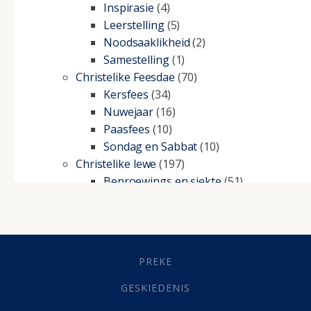
Inspirasie
(4)
Leerstelling
(5)
Noodsaaklikheid
(2)
Samestelling
(1)
Christelike Feesdae
(70)
Kersfees
(34)
Nuwejaar
(16)
Paasfees
(10)
Sondag en Sabbat
(10)
Christelike lewe
(197)
Beproewings en siekte
(51)
Besluitneming
(6)
Dissipline
(10)
Geestelike Groei
(10)
Gehoorsaamheid
(6)
PREKE
Geld
(21)
Grys Areas
(4)
GESKIEDENIS
Hofsake
(2)