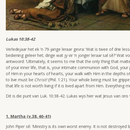
Lukas 10:38-42
Verledejaar het ek ’n 79-jarige leraar gevra: ‘Wat is twee of drie less
bediening geleer het; dinge wat jy vir ’n jonger leraar sal sê?’ Wat vol
antwoord:
‘Ultimately, it seems to me that the only thing that matte
of your inner life, that is, your intimate communion with God, you
of Him in your hearts of hearts, your walk with Him in the depths of
to live must be
Christ!
(Phil. 1:21). Your whole being must be grippe
that life is not worth living if it is lived apart from Him. Everything 
Dit is die punt van Luk. 10:38-42. Lukas wys hier wat Jesus van ons
1. Martha (v.38, 40-41)
John Piper sê: ‘Ministry is its own worst enemy. It is not destroyed 