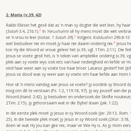
2. Maria (v.39, 42)
Rabbi Eliëser het gesê dat as ’n man sy dogter die wet leer, hy haar
2
(
Sotah
3.4, 21b.1).
In
Yerushalmi
sê hy mens moet die wet verbran
3
vir ’n vrou te leer (notas:
1 Sotah 39
).
Volgens
Kiddushin
29b:8-10 
4
wet bestudeer nie en moet jy haar nie daarin onderrig nie.
Jesus h
toe Hy die Woord vir vroue geleer het (v.39, vgl. 1Tim. 2:11). Die fe
Jesus se voete
gesit het, is ’n teken van amptelike onderrig (v.39, vg
plek aan sy voete wys ook iets van haar nederigheid en liefde vir H
vind haar weer aan sy voete toe haar broer Lasarus gesterf het (Joh
Jesus se dood was sy weer aan sy voete om haar liefde aan Hom te
Hoe sit ’n mens vandag aan Jesus se voete? Jy oordink sy Woord da
insig om dit te verstaan (Ps. 1:2, 119:18, 97). Jy wy jouself aan die
Woord (Hand. 2:42). Jy bestudeer en ondersoek die Skrifte noukeuri
2Tim. 2:15). Jy gehoorsaam wat in die Bybel staan (Jak. 1:22).
In die eerste plek moet jy Jesus in sy Woord soek (Jer. 29:13, Rom. 1
25). In die tweede plek moet jy Jesus in sy Woord soek (2Kor. 3:18, Fi
doen vir wat Hy jou kan gee nie, maar vir Wie Hy is. As jy Hom eer