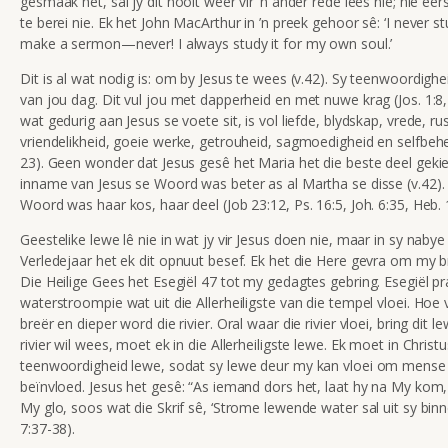
gesmaak het, sal jy dit nooit weer vir ’n ander rede lees nie; nie ee
te berei nie. Ek het John MacArthur in ’n preek gehoor sê: ‘I never st
make a sermon—never! I always study it for my own soul.’
Dit is al wat nodig is: om by Jesus te wees (v.42). Sy teenwoordighei
van jou dag. Dit vul jou met dapperheid en met nuwe krag (Jos. 1:8,
wat gedurig aan Jesus se voete sit, is vol liefde, blydskap, vrede, rus
vriendelikheid, goeie werke, getrouheid, sagmoedigheid en selfbehe
23). Geen wonder dat Jesus gesê het Maria het die beste deel gekie
inname van Jesus se Woord was beter as al Martha se disse (v.42). 
Woord was haar kos, haar deel (Job 23:12, Ps. 16:5, Joh. 6:35, Heb. 
Geestelike lewe lê nie in wat jy vir Jesus doen nie, maar in sy naby
Verledejaar het ek dit opnuut besef. Ek het die Here gevra om my b
Die Heilige Gees het Esegiël 47 tot my gedagtes gebring. Esegiël pr
waterstroompie wat uit die Allerheiligste van die tempel vloei. Hoe v
breër en dieper word die rivier. Oral waar die rivier vloei, bring dit l
rivier wil wees, moet ek in die Allerheiligste lewe. Ek moet in Christ
teenwoordigheid lewe, sodat sy lewe deur my kan vloei om mense
beïnvloed. Jesus het gesê: “As iemand dors het, laat hy na My kom, 
My glo, soos wat die Skrif sê, ‘Strome lewende water sal uit sy binnes
7:37-38).