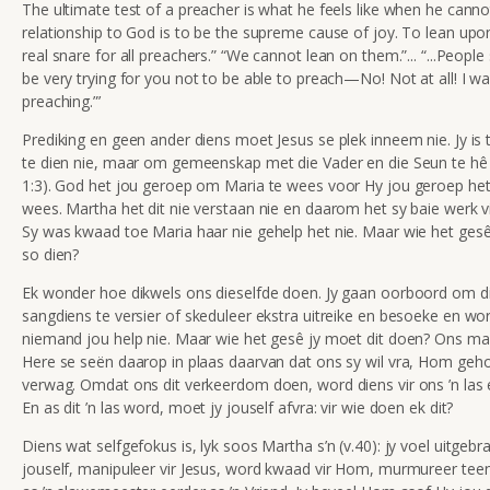
The ultimate test of a preacher is what he feels like when he canno
relationship to God is to be the supreme cause of joy. To lean upo
real snare for all preachers.” “We cannot lean on them.”... “...Peopl
be very trying for you not to be able to preach—No! Not at all! I wa
preaching.”’
Prediking en geen ander diens moet Jesus se plek inneem nie. Jy is
te dien nie, maar om gemeenskap met die Vader en die Seun te hê (
1:3). God het jou geroep om Maria te wees voor Hy jou geroep he
wees. Martha het dit nie verstaan nie en daarom het sy baie werk v
Sy was kwaad toe Maria haar nie gehelp het nie. Maar wie het gesê
so dien?
Ek wonder hoe dikwels ons dieselfde doen. Jy gaan oorboord om die
sangdiens te versier of skeduleer ekstra uitreike en besoeke en w
niemand jou help nie. Maar wie het gesê jy moet dit doen? Ons ma
Here se seën daarop in plaas daarvan dat ons sy wil vra, Hom ge
verwag. Omdat ons dit verkeerdom doen, word diens vir ons ’n las e
En as dit ’n las word, moet jy jouself afvra: vir wie doen ek dit?
Diens wat selfgefokus is, lyk soos Martha s’n (v.40): jy voel uitge
jouself, manipuleer vir Jesus, word kwaad vir Hom, murmureer t