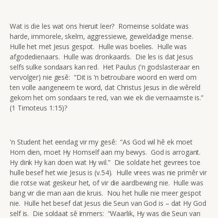
Wat is die les wat ons hieruit leer? Romeinse soldate was
harde, immorele, skelm, aggressiewe, geweldadige mense.
Hulle het met Jesus gespot. Hulle was boelies. Hulle was
afgodedienaars. Hulle was dronkaards. Die les is dat Jesus
selfs sulke sondaars kan red. Het Paulus ('n godslasteraar en
vervolger) nie gesê: “Dit is ‘n betroubare woord en werd om
ten volle aangeneem te word, dat Christus Jesus in die wêreld
gekom het om sondaars te red, van wie ek die vernaamste is.”
(1 Timoteus 1:15)?
'n Student het eendag vir my gesê: “As God wil hê ek moet
Hom dien, moet Hy Homself aan my bewys. God is arrogant.
Hy dink Hy kan doen wat Hy wil.” Die soldate het gevrees toe
hulle besef het wie Jesus is (v.54). Hulle vrees was nie primêr vir
die rotse wat geskeur het, of vir die aardbewing nie. Hulle was
bang vir die man aan die kruis. Nou het hulle nie meer gespot
nie. Hulle het besef dat Jesus die Seun van God is – dat Hy God
self is. Die soldaat sê immers: “Waarlik, Hy was die Seun van