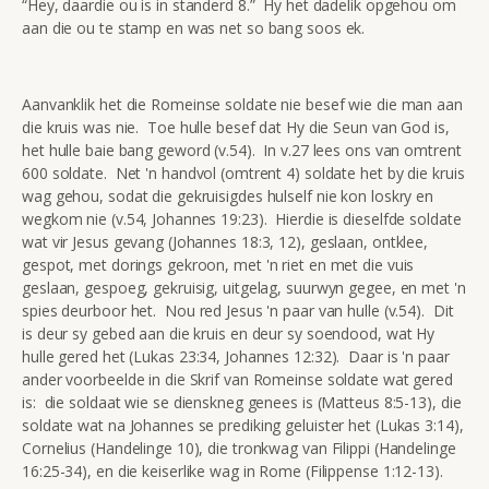
“Hey, daardie ou is in standerd 8.” Hy het dadelik opgehou om
aan die ou te stamp en was net so bang soos ek.
Aanvanklik het die Romeinse soldate nie besef wie die man aan
die kruis was nie. Toe hulle besef dat Hy die Seun van God is,
het hulle baie bang geword (v.54). In v.27 lees ons van omtrent
600 soldate. Net 'n handvol (omtrent 4) soldate het by die kruis
wag gehou, sodat die gekruisigdes hulself nie kon loskry en
wegkom nie (v.54, Johannes 19:23). Hierdie is dieselfde soldate
wat vir Jesus gevang (Johannes 18:3, 12), geslaan, ontklee,
gespot, met dorings gekroon, met 'n riet en met die vuis
geslaan, gespoeg, gekruisig, uitgelag, suurwyn gegee, en met 'n
spies deurboor het. Nou red Jesus 'n paar van hulle (v.54). Dit
is deur sy gebed aan die kruis en deur sy soendood, wat Hy
hulle gered het (Lukas 23:34, Johannes 12:32). Daar is 'n paar
ander voorbeelde in die Skrif van Romeinse soldate wat gered
is: die soldaat wie se dienskneg genees is (Matteus 8:5-13), die
soldate wat na Johannes se prediking geluister het (Lukas 3:14),
Cornelius (Handelinge 10), die tronkwag van Filippi (Handelinge
16:25-34), en die keiserlike wag in Rome (Filippense 1:12-13).