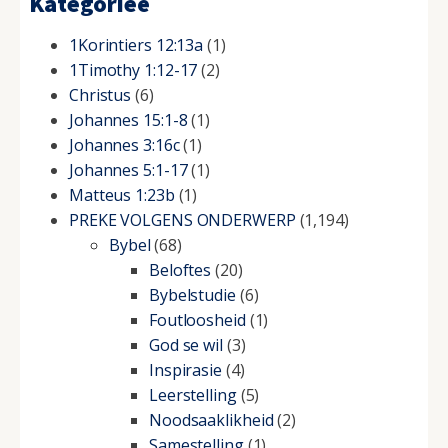
Kategorieë
1Korintiers 12:13a
(1)
1Timothy 1:12-17
(2)
Christus
(6)
Johannes 15:1-8
(1)
Johannes 3:16c
(1)
Johannes 5:1-17
(1)
Matteus 1:23b
(1)
PREKE VOLGENS ONDERWERP
(1,194)
Bybel
(68)
Beloftes
(20)
Bybelstudie
(6)
Foutloosheid
(1)
God se wil
(3)
Inspirasie
(4)
Leerstelling
(5)
Noodsaaklikheid
(2)
Samestelling
(1)