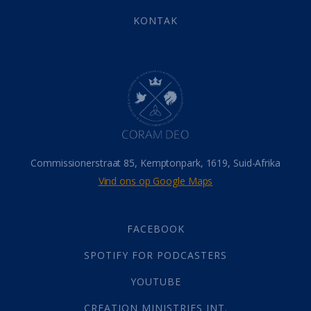
Eindtyd
(142)
KONTAK
Belonings
(4)
Dood
(26)
Hel
(21)
Hemel
(31)
Israel
(14)
Millennium
(1)
Oordeelsdag
(19)
Verheerlikte liggaam
(3)
Commissionerstraat 85, Kemptonpark, 1619, Suid-Afrika
Wederkoms
(27)
Vind ons op Google Maps
Gebed
(87)
Dankbaarheid
(5)
Die Onse Vader
(12)
FACEBOOK
Vas
(2)
SPOTIFY FOR PODCASTERS
God
(392)
Afgode
(23)
YOUTUBE
Tien Plae
(5)
CREATION MINISTRIES INT.