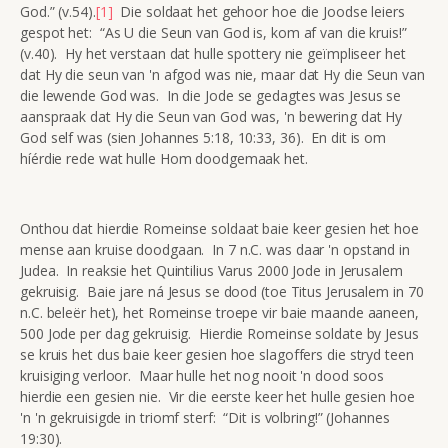
God.” (v.54).
[1]
Die soldaat het gehoor hoe die Joodse leiers
gespot het: “As U die Seun van God is, kom af van die kruis!”
(v.40). Hy het verstaan dat hulle spottery nie geïmpliseer het
dat Hy die seun van 'n afgod was nie, maar dat Hy die Seun van
die lewende God was. In die Jode se gedagtes was Jesus se
aanspraak dat Hy die Seun van God was, 'n bewering dat Hy
God self was (sien Johannes 5:18, 10:33, 36). En dit is om
híérdie rede wat hulle Hom doodgemaak het.
Onthou dat hierdie Romeinse soldaat baie keer gesien het hoe
mense aan kruise doodgaan. In 7 n.C. was daar 'n opstand in
Judea. In reaksie het Quintilius Varus 2000 Jode in Jerusalem
gekruisig. Baie jare ná Jesus se dood (toe Titus Jerusalem in 70
n.C. beleër het), het Romeinse troepe vir baie maande aaneen,
500 Jode per dag gekruisig. Hierdie Romeinse soldate by Jesus
se kruis het dus baie keer gesien hoe slagoffers die stryd teen
kruisiging verloor. Maar hulle het nog nooit 'n dood soos
hierdie een gesien nie. Vir die eerste keer het hulle gesien hoe
'n 'n gekruisigde in triomf sterf: “Dit is volbring!” (Johannes
19:30).