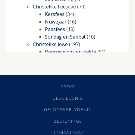
Christelike Feesdae
(70)
Kersfees
(34)
Nuwejaar
(16)
Paasfees
(10)
Sondag en Sabbat
(10)
Christelike lewe
(197)
Beproewings en siekte
(51)
Besluitneming
(6)
Dissipline
(10)
Geestelike Groei
(10)
Gehoorsaamheid
(6)
PREKE
Geld
(21)
Grys Areas
(4)
GESKIEDENIS
Hofsake
(2)
GELOOFSBELYDENIS
Lewensdoel
(3)
Selfondersoek
(1)
BEDIENINGS
Vervolging
(19)
LIDMAATSKAP
Werk
(22)