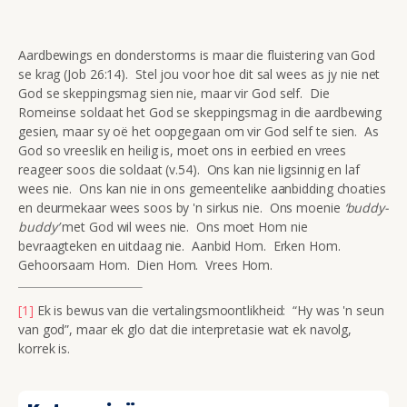
Aardbewings en donderstorms is maar die fluistering van God
se krag (Job 26:14). Stel jou voor hoe dit sal wees as jy nie net
God se skeppingsmag sien nie, maar vir God self. Die
Romeinse soldaat het God se skeppingsmag in die aardbewing
gesien, maar sy oë het oopgegaan om vir God self te sien. As
God so vreeslik en heilig is, moet ons in eerbied en vrees
reageer soos die soldaat (v.54). Ons kan nie ligsinnig en laf
wees nie. Ons kan nie in ons gemeentelike aanbidding choaties
en deurmekaar wees soos by 'n sirkus nie. Ons moenie
‘buddy-
buddy’
met God wil wees nie. Ons moet Hom nie
bevraagteken en uitdaag nie. Aanbid Hom. Erken Hom.
Gehoorsaam Hom. Dien Hom. Vrees Hom.
[1]
Ek is bewus van die vertalingsmoontlikheid: “Hy was 'n seun
van god”, maar ek glo dat die interpretasie wat ek navolg,
korrek is.