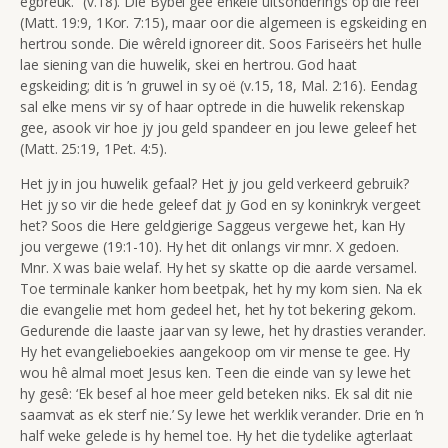
egbreuk.” (v.18). Die Bybel gee enkele uitsonderings op die reël
(Matt. 19:9, 1Kor. 7:15), maar oor die algemeen is egskeiding en
hertrou sonde. Die wêreld ignoreer dit. Soos Fariseërs het hulle
lae siening van die huwelik, skei en hertrou. God haat
egskeiding; dit is ’n gruwel in sy oë (v.15, 18, Mal. 2:16). Eendag
sal elke mens vir sy of haar optrede in die huwelik rekenskap
gee, asook vir hoe jy jou geld spandeer en jou lewe geleef het
(Matt. 25:19, 1Pet. 4:5).
Het jy in jou huwelik gefaal? Het jy jou geld verkeerd gebruik?
Het jy so vir die hede geleef dat jy God en sy koninkryk vergeet
het? Soos die Here geldgierige Saggeus vergewe het, kan Hy
jou vergewe (19:1-10). Hy het dit onlangs vir mnr. X gedoen.
Mnr. X was baie welaf. Hy het sy skatte op die aarde versamel.
Toe terminale kanker hom beetpak, het hy my kom sien. Na ek
die evangelie met hom gedeel het, het hy tot bekering gekom.
Gedurende die laaste jaar van sy lewe, het hy drasties verander.
Hy het evangelieboekies aangekoop om vir mense te gee. Hy
wou hê almal moet Jesus ken. Teen die einde van sy lewe het
hy gesê: ‘Ek besef al hoe meer geld beteken niks. Ek sal dit nie
saamvat as ek sterf nie.’ Sy lewe het werklik verander. Drie en ’n
half weke gelede is hy hemel toe. Hy het die tydelike agterlaat