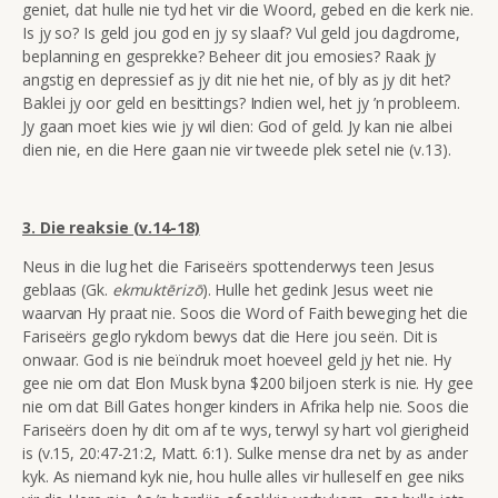
geniet, dat hulle nie tyd het vir die Woord, gebed en die kerk nie.
Is jy so? Is geld jou god en jy sy slaaf? Vul geld jou dagdrome,
beplanning en gesprekke? Beheer dit jou emosies? Raak jy
angstig en depressief as jy dit nie het nie, of bly as jy dit het?
Baklei jy oor geld en besittings? Indien wel, het jy ’n probleem.
Jy gaan moet k
ies wie jy wil dien: God of geld. Jy kan nie albei
dien nie, en die Here gaan nie vir tweede plek setel nie (v.13).
3. Die reaksie (v.14-18)
Neus in die lug het die Fariseërs spottenderwys teen Jesus
geblaas (Gk.
ekmuktērizō
). Hulle het gedink Jesus weet nie
waarvan Hy praat nie. Soos die Word of Faith beweging het die
Fariseërs geglo rykdom bewys dat die Here jou seën. Dit is
onwaar. God is nie beïndruk moet hoeveel geld jy het nie. Hy
gee nie om dat Elon Musk byna $200 biljoen sterk is nie. Hy gee
nie om dat Bill Gates honger kinders in Afrika help nie. Soos die
Fariseërs doen hy dit om af te wys, terwyl sy hart vol gierigheid
is (v.15, 20:47-21:2, Matt. 6:1). Sulke mense dra net by as ander
kyk. As niemand kyk nie, hou hulle alles vir hulleself en gee niks