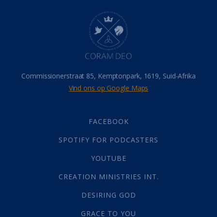
Hel
(21)
Hemel
(31)
Israel
(14)
Millennium
(1)
Oordeelsdag
(19)
Verheerlikte liggaam
(3)
Commissionerstraat 85, Kemptonpark, 1619, Suid-Afrika
Wederkoms
(27)
Vind ons op Google Maps
Gebed
(87)
Dankbaarheid
(5)
Die Onse Vader
(12)
FACEBOOK
Vas
(2)
SPOTIFY FOR PODCASTERS
God
(392)
Afgode
(23)
YOUTUBE
Tien Plae
(5)
CREATION MINISTRIES INT.
Almag
(1)
Alomteenwoordig
(4)
DESIRING GOD
Liefde
(1)
GRACE TO YOU
Alwetendheid
(1)