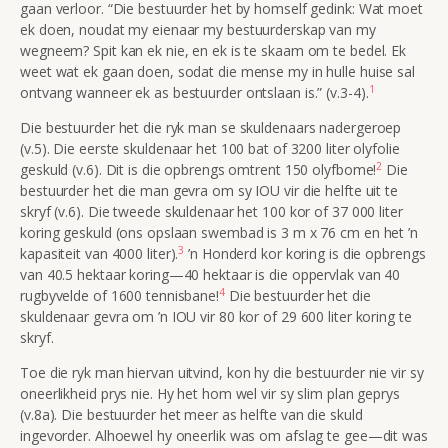
gaan verloor. “Die bestuurder het by homself gedink: Wat moet
ek doen, noudat my eienaar my bestuurderskap van my
wegneem? Spit kan ek nie, en ek is te skaam om te bedel. Ek
weet wat ek gaan doen, sodat die mense my in hulle huise sal
1
ontvang wanneer ek as bestuurder ontslaan is.” (v.3-4).
Die bestuurder het die ryk man se skuldenaars nadergeroep
(v.5). Die eerste skuldenaar het 100 bat of 3200 liter olyfolie
2
geskuld (v.6). Dit is die opbrengs omtrent 150 olyfbome!
Die
bestuurder het die man gevra om sy IOU vir die helfte uit te
skryf (v.6). Die tweede skuldenaar het 100 kor of 37 000 liter
koring geskuld (ons opslaan swembad is 3 m x 76 cm en het ’n
3
kapasiteit van 4000 liter).
’n Honderd kor koring is die opbrengs
van 40.5 hektaar koring—40 hektaar is die oppervlak van 40
4
rugbyvelde of 1600 tennisbane!
Die bestuurder het die
skuldenaar gevra om ’n IOU vir 80 kor of 29 600 liter koring te
skryf.
Toe die
ryk man hiervan uitvind, kon hy die bestuurder nie vir sy
oneerlikheid prys nie. Hy het hom wel vir sy slim plan geprys
(v.8a). Die bestuurder het meer as helfte van die skuld
ingevorder. Alhoewel hy oneerlik was om afslag te gee—dit was