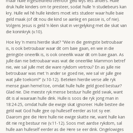
maar hulle ingesteldheid teenoor geld wys iets anders. Hulle
druk hulle kinders om te presteer, sodat hulle ’n studiebeurs kan
kry. Hulle wil hê hulle kinders moet iets studeer waar hulle baie
geld maak (of dit nou die kind se aanleg en passie is, of nie).
Volgens Jesus is geld ’n klein skat in vergelyking met die skat van
die koninkryk (v.10).
Hoe kry ’n mens hierdie skat? “Wie in die geringste betroubaar
is, is ook betroubaar waar dit om baie gaan, en wie in die
geringste oneerlik is, is ook oneerlik waar dit om baie gaan. As
julle dan nie betroubaar was wat die oneerlike Mammon betref
nie, wie sal julle met die ware rykdom vertrou? En as julle nie
betroubaar was met ’n ander se goed nie, wie sal vir julle gee
wat julle toekom?” (v.10-12). Beteken hierdie verse alle ryk
mense gaan hemel toe, omdat hulle hulle geld goed bestuur?
Glad nie. Die meeste ryk mense bestuur hulle geld swak, want
dit is al waaraan hulle dink. Hulle is soos die ryk jong man in
18:24-25, omdat hulle die ewige skat ignoreer. Hulle bestee die
geld wat God hulle gee op hulleself eerder as tot sy eer.
Daarom gee die Here hulle nie ewige skatte nie, want hulle kan
dit nie reg bestuur nie (v.11-12). Soos met aardse rykdom, sal
hulle aan hulleself eerder as die Here se eer dink. Ongelowiges