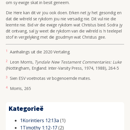
om sy ewige skat in besit geneem.
Die Here kan dit vir jou ook doen. Erken net jy het gesondig en
dat die wêreld se rykdom jou nie versadig nie. Dit vul nie die
leemte nie. Bid vir die ewige rykdom wat Christus bied. Sodra jy
dit ontvang, sal jy weet die rykdom van die wêreld is ’n teelepel
stof in vergelyking met die goudmyn wat Christus gee.
1
Aanhalings uit die 2020 Vertaling.
2
Leon Morris,
Tyndale New Testament Commentaries: Luke
(Nottingham, England: Inter-Varsity Press, 1974, 1988), 264-5
3
Sien ESV voetnotas vir bogenoemde mates.
4
Morris, 265
Kategorieë
1Korintiers 12:13a
(1)
1Timothy 1:12-17
(2)