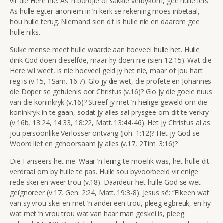
vir die Here nie. As ’n bordjie of sakkie verbykom, gee hulle iets.
As hulle egter anoniem in ’n kerk se rekening moes inbetaal,
hou hulle terug. Niemand sien dit is hulle nie en daarom gee
hulle niks.
Sulke mense meet hulle waarde aan hoeveel hulle het. Hulle
dink God doen dieselfde, maar hy doen nie (sien 12:15). Wat die
Here wil weet, is nie hoeveel geld jy het nie, maar
of jou hart
reg is (v.15, 1Sam. 16:7). Glo jy die wet, die profete en Johannes
die Doper se getuienis oor Christus (v.16)? Glo jy die goeie nuus
van die koninkryk (v.16)? Streef jy met ’n heilige geweld om die
koninkryk in te gaan, sodat jy alles sal prysgee om dit te verkry
(v.16b, 13:24, 14:33, 18:22, Matt. 13:44-46). Het jy Christus al as
jou persoonlike Verlosser ontvang (Joh. 1:12)? Het jy God se
Woord lief en gehoorsaam jy alles (v.17, 2Tim. 3:16)?
Die Fariseërs het nie. Waar ’n lering te moeilik was, het hulle dit
verdraai om by hulle te pas. Hulle sou byvoorbeeld vir enige
rede skei en weer trou (v.18). Daardeur het hulle God se wet
geïgnoreer (v.17, Gen. 2:24, Matt. 19:3-8). Jesus sê: “Elkeen wat
van sy vrou skei en met ’n ander een trou, pleeg egbreuk, en hy
wat met ’n vrou trou wat van haar man geskei is, pleeg