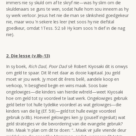
immers nie sy skuld om
af te skryf nie—was hy slim om die
skuldenaars se guns te wen, sodat hulle hom sou inneem as hy
sy werk verloor. Jesus het nie die man se slinksheid goedgekeur
nie, maar wou ’n sekere les leer (net soos hy nie diefstal
goedkeur, omdat 1Tess. 5:2 sê Hy kom soos ’n dief in die nag
nie).
2. Die lesse (v.8b-13)
In sy boek,
Rich Dad, Poor Dad
sê Robert Kiyosaki dit is onwys
om geld te spaar. Dit lê net daar as dooie kapitaal. Jou geld
moet vir jou werk. Jy moet dit êrens belê, aandele koop en
verkoop, ’n besigheid begin en wins maak. Soos baie
ongelowiges—die kinders van hierdie wêreld—weet Kiyosaki
hoe om geld tot sy
voordeel te laat werk. Ongelowiges gebruik
geld beter tot hulle tydelike voordeel as wat gelowiges—die
kinders van die lig (Ef. 5:8)—geld tot hulle ewige voordeel
gebruik (v.8b). Hoeveel gelowiges ken jy (jouself ingesluit) wat
geld strategies vir die bevordering van die evangelie gebruik?
Min. Maak ’n plan om dit te doen: “...Maak vir julle vriende deur