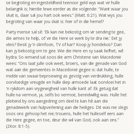
se begroting en ingesteldheid teenoor geld wys wat vir hulle
belangrik is; hierdie lewe eerder as die volgende: “Want waar jou
skat is, daar sal jou hart ook wees.” (Matt. 6:21). Wat wys jou
begroting van waar jou skat is: hier of in die hemel?
Party mense sal sê: ‘Ek kan nie bekostig om vir sending te gee,
die armes te help, of vir die Here se werk by te dra nie.’ Eet jy
vleis? Besit jy ’n slimfoon, TV of kar? Koop jy hondekos? Dan
kan jy bekostig om te gee. Wie die Here en sy saak liefhet, wíl
bydra. So iemand sal soos die arm Christene van Macedonië
wees: “Ons laat julle ook weet, broers, van die genade van God
wat aan die gemeentes in Macedonië gegee is: dat hulle, te
midde van swaar beproewing as gevolg van verdrukking, hulle
oorvloedige vreugde en hulle diep armoede laat oorvloei het in
'n rykdom aan vrygewigheid van hulle kant af. Ek getuig dat
hulle na vermoë, ja, selfs bo vermoë, bereidwillig was. Hulle het
pleitend by ons aangedring om deel te kan hê aan die
genadewerk van hulpverlening aan die heiliges. Dit was nie slegs
soos ons gehoop het nie; trouens, hulle het hulleself eers aan
die Here gegee, en toe, deur die wil van God, ook aan ons.”
(2Kor. 8:1-5).