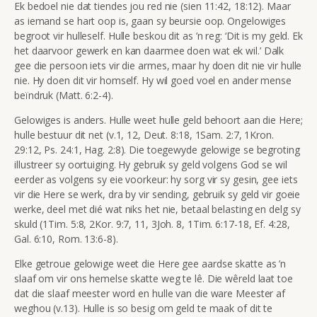
Ek bedoel nie dat tiendes jou red nie (sien 11:42, 18:12). Maar
as iemand se hart oop is, gaan sy beursie oop. Ongelowiges
begroot vir hulleself. Hulle beskou dit as ’n reg: ‘Dit is my geld. Ek
het daarvoor gewerk en kan daarmee doen wat ek wil.’ Dalk
gee die persoon iets vir die armes, maar hy doen dit nie vir hulle
nie. Hy doen dit vir homself. Hy wil goed voel en ander mense
beïndruk (Matt. 6:2-4).
Gelowiges is anders. Hulle weet hulle geld behoort aan die Here;
hulle bestuur dit net (v.1, 12, Deut. 8:18, 1Sam. 2:7, 1Kron.
29:12, Ps. 24:1, Hag. 2:8). Die toegewyde gelowige se begroting
illustreer sy oortuiging. Hy gebruik sy geld volgens God se wil
eerder as volgens sy eie voorkeur: hy sorg vir sy gesin, gee iets
vir die Here se werk, dra by vir sending, gebruik sy geld vir goeie
werke, deel met dié wat niks het nie, betaal belasting en delg sy
skuld (
1Tim. 5:8, 2Kor. 9:7, 11, 3Joh. 8, 1Tim. 6:17-18, Ef. 4:28,
Gal. 6:10, Rom. 13:6-8).
Elke getroue gelowige weet die Here
gee aardse skatte as ’n
slaaf om vir ons hemelse skatte weg te lê. Die wêreld laat toe
dat die slaaf meester word en hulle van die ware Meester af
weghou (v.13). Hulle is so besig om geld te maak of dit te