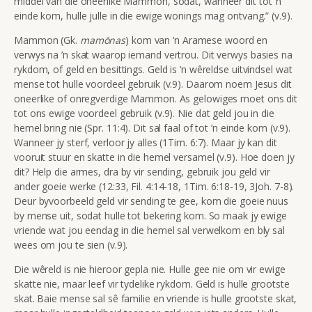
middel van die oneerlike Mammon, sodat, wanneer dit tot ’n
einde kom, hulle julle in die ewige wonings mag ontvang.” (v.9).
Mammon (Gk.
mamōnas
) kom van ’n Aramese woord en
verwys na ’n skat waarop iemand vertrou. Dit verwys basies na
rykdom, of geld en besittings. Geld is ’n wêreldse uitvindsel wat
mense tot hulle voordeel gebruik (v.9). Daarom noem Jesus dit
oneerlike of onregverdige Mammon. As gelowiges moet ons dit
tot ons ewige voordeel gebruik (v.9). Nie dat geld jou in die
hemel bring nie (Spr. 11:4). Dit sal faal of tot ’n einde kom (v.9).
Wanneer jy sterf, verloor jy alles (1Tim. 6:7). Maar jy kan dit
vooruit stuur en skatte in die hemel versamel (v.9). Hoe doen jy
dit? Help die armes, dra by vir sending, gebruik jou geld vir
ander goeie werke (12:33, Fil. 4:14-18, 1Tim. 6:18-19, 3Joh. 7-8).
Deur byvoorbeeld geld vir sending te gee, kom die goeie nuus
by mense uit, sodat hulle tot bekering kom. So maak jy ewige
vriende wat jou eendag in die hemel sal verwelkom en bly sal
wees om jou te sien (v.9).
Die wêreld is nie hieroor gepla nie. Hulle gee nie om vir ewige
skatte nie, maar leef vir tydelike rykdom. Geld is hulle grootste
skat. Baie mense sal sê familie en vriende is hulle grootste skat,