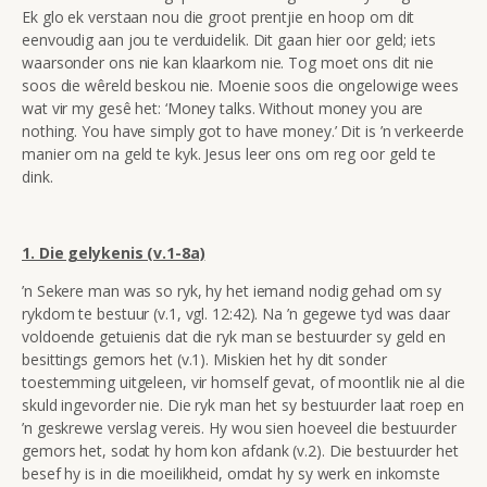
Ek glo ek verstaan nou die groot prentjie en hoop om dit
eenvoudig aan jou te verduidelik. Dit gaan hier oor geld; iets
waarsonder ons nie kan klaarkom nie. Tog moet ons dit nie
soos die wêreld beskou nie. Moenie soos die ongelowige wees
wat vir my gesê het: ‘Money talks. Without money you are
nothing. You have simply got to have money.’ Dit is ’n verkeerde
manier om na geld te kyk. Jesus leer ons om reg oor geld te
dink.
1. Die gelykenis (v.1-8a)
’n Sekere man was so ryk, hy het iemand nodig gehad om sy
rykdom te bestuur (v.1, vgl. 12:42). Na ’n gegewe tyd was daar
voldoende getuienis dat die ryk man se bestuurder sy geld en
besittings gemors het (v.1). Miskien het hy dit sonder
toestemming uitgeleen, vir homself gevat, of moontlik nie al die
skuld ingevorder nie. Die ryk man het sy bestuurder laat roep en
’n geskrewe verslag vereis. Hy wou sien hoeveel die bestuurder
gemors het, sodat hy hom kon afdank (v.2). Die bestuurder het
besef hy is in die moeilikheid, omdat hy sy werk en inkomste