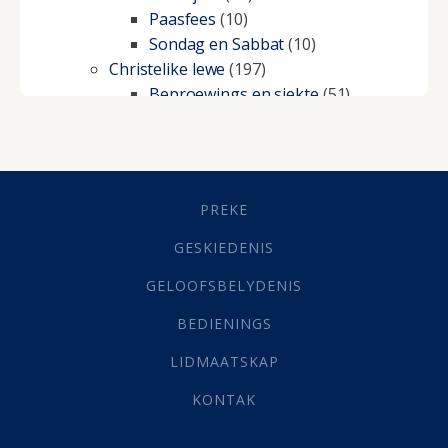
Paasfees
(10)
Sondag en Sabbat
(10)
Christelike lewe
(197)
Beproewings en siekte
(51)
Besluitneming
(6)
Dissipline
(10)
Geestelike Groei
(10)
Gehoorsaamheid
(6)
PREKE
Geld
(21)
Grys Areas
(4)
GESKIEDENIS
Hofsake
(2)
GELOOFSBELYDENIS
Lewensdoel
(3)
Selfondersoek
(1)
BEDIENINGS
Vervolging
(19)
LIDMAATSKAP
Werk
(22)
Eindtyd
(142)
KONTAK
Belonings
(4)
Dood
(26)