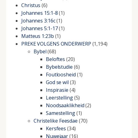
Christus
(6)
Johannes 15:1-8
(1)
Johannes 3:16c
(1)
Johannes 5:1-17
(1)
Matteus 1:23b
(1)
PREKE VOLGENS ONDERWERP
(1,194)
Bybel
(68)
Beloftes
(20)
Bybelstudie
(6)
Foutloosheid
(1)
God se wil
(3)
Inspirasie
(4)
Leerstelling
(5)
Noodsaaklikheid
(2)
Samestelling
(1)
Christelike Feesdae
(70)
Kersfees
(34)
Nuwejaar
(16)