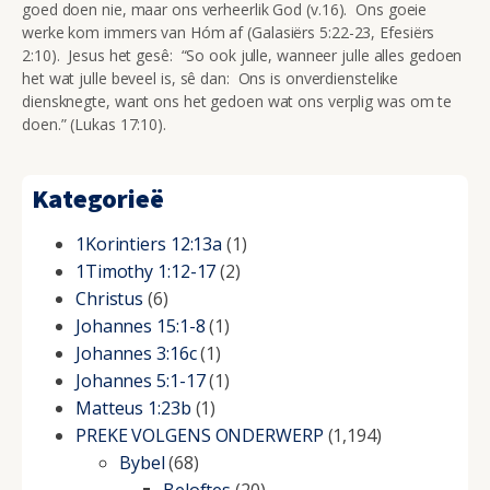
goed doen nie, maar ons verheerlik God (v.16). Ons goeie
werke kom immers van Hóm af (Galasiërs 5:22-23, Efesiërs
2:10). Jesus het gesê: “So ook julle, wanneer julle alles gedoen
het wat julle beveel is, sê dan: Ons is onverdienstelike
diensknegte, want ons het gedoen wat ons verplig was om te
doen.” (Lukas 17:10).
Kategorieë
1Korintiers 12:13a
(1)
1Timothy 1:12-17
(2)
Christus
(6)
Johannes 15:1-8
(1)
Johannes 3:16c
(1)
Johannes 5:1-17
(1)
Matteus 1:23b
(1)
PREKE VOLGENS ONDERWERP
(1,194)
Bybel
(68)