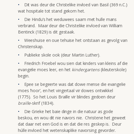
Dit was deur die Christelike invloed van Basil (369 n.C.)
wat hospitale tot stand gekom het.
Die Hindu’s het weduwees saam met hulle mans
verbrand. Maar deur die Christelike invloed van William
Bentinck (1829) is dit gestaak.
Weeshuise en oue tehuise het ontstaan as gevolg van
Christenskap.
Publieke skole ook (deur Martin Luther).
Friedrich Froebel wou sien dat kinders van kleins af die
evangelie moes leer, en het
kindergartens
(kleuterskole)
begin.
Epee se begeerte was dat dowe mense die evangelie
moes ‘hoor’, en het vingertaal vir dowes ontwikkel
(1775). So het Louis Braille vir blindes gedoen deur
braille
-skrif (1834).
Die Grieke het baie dinge in die natuur as gode
beskou, en wou dit nie navors nie. Christene het geweet
dat daar net een God is en dat die res geskep is. Deur
húlle invloed het wetenskaplike navorsing gevorder.