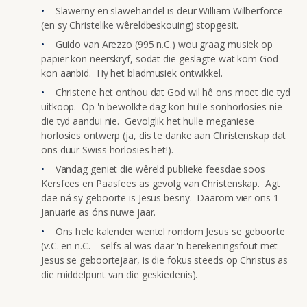
Slawerny en slawehandel is deur William Wilberforce
(en sy Christelike wêreldbeskouing) stopgesit.
Guido van Arezzo (995 n.C.) wou graag musiek op
papier kon neerskryf, sodat die geslagte wat kom God
kon aanbid. Hy het bladmusiek ontwikkel.
Christene het onthou dat God wil hê ons moet die tyd
uitkoop. Op 'n bewolkte dag kon hulle sonhorlosies nie
die tyd aandui nie. Gevolglik het hulle meganiese
horlosies ontwerp (ja, dis te danke aan Christenskap dat
ons duur Swiss horlosies het!).
Vandag geniet die wêreld publieke feesdae soos
Kersfees en Paasfees as gevolg van Christenskap. Agt
dae ná sy geboorte is Jesus besny. Daarom vier ons 1
Januarie as óns nuwe jaar.
Ons hele kalender wentel rondom Jesus se geboorte
(v.C. en n.C. – selfs al was daar 'n berekeningsfout met
Jesus se geboortejaar, is die fokus steeds op Christus as
die middelpunt van die geskiedenis).