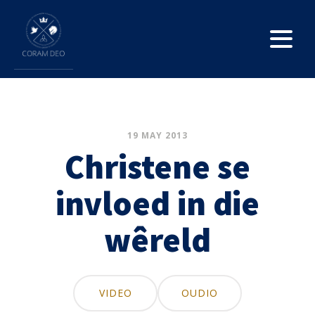
19 MAY 2013
Christene se
invloed in die
wêreld
VIDEO
OUDIO