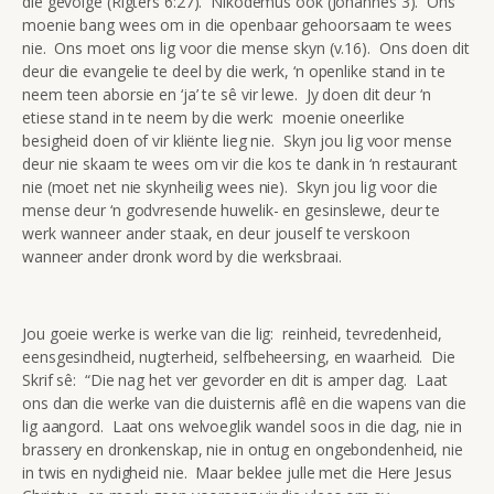
die gevolge (Rigters 6:27). Nikodemus ook (Johannes 3). Ons
moenie bang wees om in die openbaar gehoorsaam te wees
nie. Ons moet ons lig voor die mense skyn (v.16). Ons doen dit
deur die evangelie te deel by die werk, ‘n openlike stand in te
neem teen aborsie en ‘ja’ te sê vir lewe. Jy doen dit deur ‘n
etiese stand in te neem by die werk: moenie oneerlike
besigheid doen of vir kliënte lieg nie. Skyn jou lig voor mense
deur nie skaam te wees om vir die kos te dank in ‘n restaurant
nie (moet net nie skynheilig wees nie). Skyn jou lig voor die
mense deur ‘n godvresende huwelik- en gesinslewe, deur te
werk wanneer ander staak, en deur jouself te verskoon
wanneer ander dronk word by die werksbraai.
Jou goeie werke is werke van die lig: reinheid, tevredenheid,
eensgesindheid, nugterheid, selfbeheersing, en waarheid. Die
Skrif sê: “Die nag het ver gevorder en dit is amper dag. Laat
ons dan die werke van die duisternis aflê en die wapens van die
lig aangord. Laat ons welvoeglik wandel soos in die dag, nie in
brassery en dronkenskap, nie in ontug en ongebondenheid, nie
in twis en nydigheid nie. Maar beklee julle met die Here Jesus