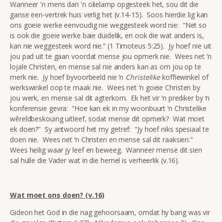
Wanneer 'n mens dan 'n olielamp opgesteek het, sou dit die
ganse een-vertrek huis verlig het (v.14-15). Soos hierdie lig kan
ons goeie werke eenvoudig nie weggesteek word nie: “Net so
is ook die goeie werke baie duidelik, en ook die wat anders is,
kan nie weggesteek word nie.” (1 Timoteus 5:25). Jy hoef nie uit
jou pad uit te gaan voordat mense jou opmerk nie. Wees net ‘n
lojale Christen, en mense sal nie anders kan as om jou op te
merk nie. Jy hoef byvoorbeeld nie ‘n
Christelike
koffiewinkel of
werkswinkel oop te maak nie. Wees net ‘n goeie Christen by
jou werk, en mense sal dit agterkom. Ek het vir ‘n prediker by ‘n
konferensie gevra: “Hoe kan ek in my woonbuurt ‘n Christelike
wêreldbeskouing uitleef, sodat mense dit opmerk? Wat moet
ek doen?” Sy antwoord het my getref: “Jy hoef niks spesiaal te
doen nie. Wees net ‘n Christen en mense sal dit raaksien.”
Wees heilig waar jy leef en beweeg. Wanneer mense dit sien
sal hulle die Vader wat in die hemel is verheerlik (v.16).
Wat moet ons doen? (v.16)
Gideon het God in die nag gehoorsaam, omdat hy bang was vir