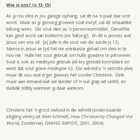
Wie is ons? (v.13-15)
As jy rou vleis in jou garage ophang, sal dit na 'n paar dae vrot
word. Maar as jy genoeg growwe sout invryf, sal dit smaaklike
biltong wees. Die sout dien as 'n perserveermiddel. Dieselfde
kan gesê word van bokkems (vis ‘biltong’). En dit is presies wat
Jesus van ons sê: [a] Julle is die sout van die aarde (v.13).
Mense in Jesus se tyd het nie vrieskaste gehad om vleis in te
hou nie. Hulle het sout gebruik om hulle goedere te perseveer.
Sout is ook as medisyne gebruik (ek kry gereeld koorsblare en
weet dat sout goeie medisyne is). Die wêreld is 'n verrotte plek,
maar dit sou veel erger gewees het sonder Christene. Dink
maar aan iemand wat wil skinder of 'n vuil grap wil vertel, en
dadelik stilbly wanneer jy daar aankom.
Christene het 'n groot invloed in die wêreld (onderstaande
inligting verkry uit Alvin Schmidt,
How Christianity Changed the
World
, Zondervan, GRAND RAPIDS, 2001, 2004):