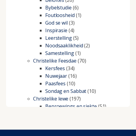
Beloftes
(20)
Bybelstudie
(6)
Foutloosheid
(1)
God se wil
(3)
Inspirasie
(4)
Leerstelling
(5)
Noodsaaklikheid
(2)
Samestelling
(1)
Christelike Feesdae
(70)
Kersfees
(34)
Nuwejaar
(16)
Paasfees
(10)
Sondag en Sabbat
(10)
Christelike lewe
(197)
Beproewings en siekte
(51)
Besluitneming
(6)
Dissipline
(10)
Geestelike Groei
(10)