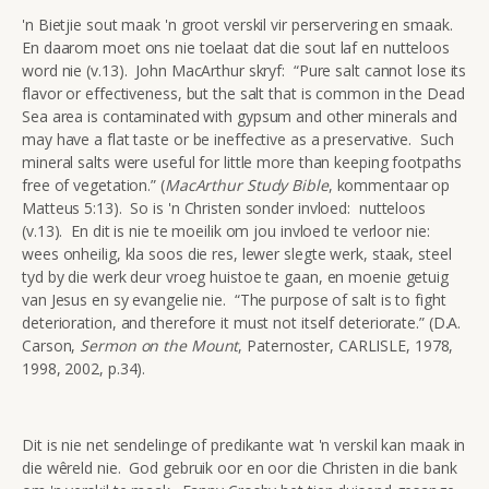
'n Bietjie sout maak 'n groot verskil vir perservering en smaak.
En daarom moet ons nie toelaat dat die sout laf en nutteloos
word nie (v.13). John MacArthur skryf: “Pure salt cannot lose its
flavor or effectiveness, but the salt that is common in the Dead
Sea area is contaminated with gypsum and other minerals and
may have a flat taste or be ineffective as a preservative. Such
mineral salts were useful for little more than keeping footpaths
free of vegetation.” (
MacArthur Study Bible
, kommentaar op
Matteus 5:13). So is 'n Christen sonder invloed: nutteloos
(v.13). En dit is nie te moeilik om jou invloed te verloor nie:
wees onheilig, kla soos die res, lewer slegte werk, staak, steel
tyd by die werk deur vroeg huistoe te gaan, en moenie getuig
van Jesus en sy evangelie nie. “The purpose of salt is to fight
deterioration, and therefore it must not itself deteriorate.” (D.A.
Carson,
Sermon on the Mount
, Paternoster, CARLISLE, 1978,
1998, 2002, p.34).
Dit is nie net sendelinge of predikante wat 'n verskil kan maak in
die wêreld nie. God gebruik oor en oor die Christen in die bank