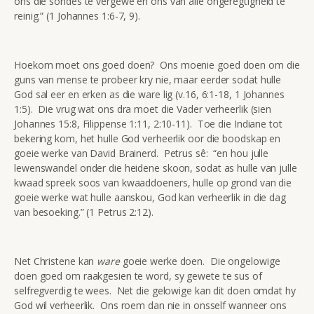
ons die sondes te vergewe en ons van alle ongeregtigheid te
reinig.” (1 Johannes 1:6-7, 9).
Hoekom moet ons goed doen? Ons moenie goed doen om die
guns van mense te probeer kry nie, maar eerder sodat hulle
God sal eer en erken as die ware lig (v.16, 6:1-18, 1 Johannes
1:5). Die vrug wat ons dra moet die Vader verheerlik (sien
Johannes 15:8, Filippense 1:11, 2:10-11). Toe die Indiane tot
bekering kom, het hulle God verheerlik oor die boodskap en
goeie werke van David Brainerd. Petrus sê: “en hou julle
lewenswandel onder die heidene skoon, sodat as hulle van julle
kwaad spreek soos van kwaaddoeners, hulle op grond van die
goeie werke wat hulle aanskou, God kan verheerlik in die dag
van besoeking.” (1 Petrus 2:12).
Net Christene kan
ware
goeie werke doen. Die ongelowige
doen goed om raakgesien te word, sy gewete te sus of
selfregverdig te wees. Net die gelowige kan dit doen omdat hy
God wil verheerlik. Ons roem dan nie in onsself wanneer ons