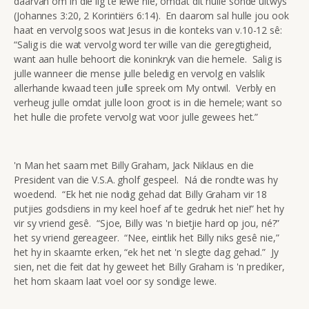
daarvan om in die lig te lewe nie, omdat dit hulle sonde uitwys
(Johannes 3:20, 2 Korintiërs 6:14). En daarom sal hulle jou ook
haat en vervolg soos wat Jesus in die konteks van v.10-12 sê:
“Salig is die wat vervolg word ter wille van die geregtigheid,
want aan hulle behoort die koninkryk van die hemele. Salig is
julle wanneer die mense julle beledig en vervolg en valslik
allerhande kwaad teen julle spreek om My ontwil. Verbly en
verheug julle omdat julle loon groot is in die hemele; want so
het hulle die profete vervolg wat voor julle gewees het.”
'n Man het saam met Billy Graham, Jack Niklaus en die
President van die V.S.A. gholf gespeel. Ná die rondte was hy
woedend. “Ek het nie nodig gehad dat Billy Graham vir 18
putjies godsdiens in my keel hoef af te gedruk het nie!” het hy
vir sy vriend gesê. “Sjoe, Billy was 'n bietjie hard op jou, né?”
het sy vriend gereageer. “Nee, eintlik het Billy niks gesê nie,”
het hy in skaamte erken, “ek het net 'n slegte dag gehad.” Jy
sien, net die feit dat hy geweet het Billy Graham is 'n prediker,
het hom skaam laat voel oor sy sondige lewe.