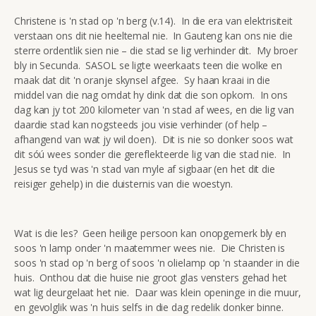
Christene is 'n stad op 'n berg (v.14). In die era van elektrisiteit
verstaan ons dit nie heeltemal nie. In Gauteng kan ons nie die
sterre ordentlik sien nie – die stad se lig verhinder dit. My broer
bly in Secunda. SASOL se ligte weerkaats teen die wolke en
maak dat dit 'n oranje skynsel afgee. Sy haan kraai in die
middel van die nag omdat hy dink dat die son opkom. In ons
dag kan jy tot 200 kilometer van 'n stad af wees, en die lig van
daardie stad kan nogsteeds jou visie verhinder (of help –
afhangend van wat jy wil doen). Dit is nie so donker soos wat
dit sóú wees sonder die gereflekteerde lig van die stad nie. In
Jesus se tyd was 'n stad van myle af sigbaar (en het dit die
reisiger gehelp) in die duisternis van die woestyn.
Wat is die les? Geen heilige persoon kan onopgemerk bly en
soos 'n lamp onder 'n maatemmer wees nie. Die Christen is
soos 'n stad op 'n berg of soos 'n olielamp op 'n staander in die
huis. Onthou dat die huise nie groot glas vensters gehad het
wat lig deurgelaat het nie. Daar was klein openinge in die muur,
en gevolglik was 'n huis selfs in die dag redelik donker binne.