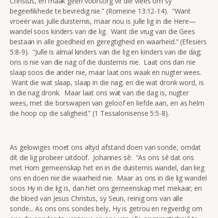
Christus, en maak geen voorsorg vir die vlees om sy
begeerlikhede te bevredig nie.” (Romeine 13:12-14). “Want
vroeër was julle duisternis, maar nou is julle lig in die Here—
wandel soos kinders van die lig. Want die vrug van die Gees
bestaan in alle goedheid en geregtigheid en waarheid.” (Efesiërs
5:8-9). “Julle is almal kinders van die lig en kinders van die dag;
ons is nie van die nag of die duisternis nie. Laat ons dan nie
slaap soos die ander nie, maar laat ons waak en nugter wees.
Want die wat slaap, slaap in die nag; en die wat dronk word, is
in die nag dronk. Maar laat ons wat van die dag is, nugter
wees, met die borswapen van geloof en liefde aan, en as helm
die hoop op die saligheid.” (1 Tessalonisense 5:5-8).
As gelowiges moet ons altyd afstand doen van sonde, omdat
dít die lig probeer uitdoof. Johannes sê: “As ons sê dat ons
met Hom gemeenskap het en in die duisternis wandel, dan lieg
ons en doen nie die waarheid nie. Maar as ons in die lig wandel
soos Hy in die lig is, dan het ons gemeenskap met mekaar; en
die bloed van Jesus Christus, sy Seun, reinig ons van alle
sonde... As ons ons sondes bely, Hy is getrou en regverdig om