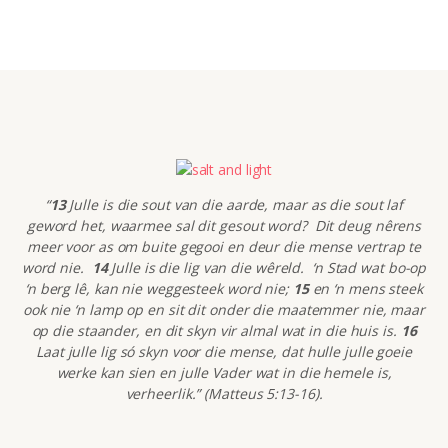
“
13
Julle is die sout van die aarde, maar as die sout laf
geword het, waarmee sal dit gesout word? Dit deug nêrens
meer voor as om buite gegooi en deur die mense vertrap te
word nie.
14
Julle is die lig van die wêreld. ‘n Stad wat bo-op
‘n berg lê, kan nie weggesteek word nie;
15
en ‘n mens steek
ook nie ‘n lamp op en sit dit onder die maatemmer nie, maar
op die staander, en dit skyn vir almal wat in die huis is.
16
Laat julle lig só skyn voor die mense, dat hulle julle goeie
werke kan sien en julle Vader wat in die hemele is,
verheerlik.” (Matteus 5:13-16).