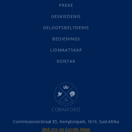
Gehoorsaamheid
(6)
PREKE
Geld
(21)
Grys Areas
(4)
GESKIEDENIS
Hofsake
(2)
GELOOFSBELYDENIS
Lewensdoel
(3)
Selfondersoek
(1)
BEDIENINGS
Vervolging
(19)
LIDMAATSKAP
Werk
(22)
Eindtyd
(142)
KONTAK
Belonings
(4)
Dood
(26)
Hel
(21)
Hemel
(31)
Israel
(14)
Millennium
(1)
Oordeelsdag
(19)
Verheerlikte liggaam
(3)
Commissionerstraat 85, Kemptonpark, 1619, Suid-Afrika
Wederkoms
(27)
Vind ons op Google Maps