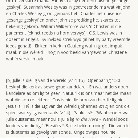
om 'n verskil te maak. Fanny Crosby het tien duisend gesange
geskryf. Susannah Wesley was 'n godvresende ma wat vir John
en Charles Wesley grootgemaak het. Charles het duisende
gesange geskryf en onder John se prediking het skares tot
bekering gekom. William Wilberforce was 'n Christen in die
parlement (ek het reeds na hom verwys). C.S. Lewis was 'n
dosent in Engels. Sy invloed strek wyd (al het hy party vreemde
idees gehad). Ek ken 'n kerk in Gauteng wat 'n groot impak
maak in die wêreld – nóg 'n voorbeeld van ‘gewone’ Christene
wat 'n verskil maak.
[b] Julle is die lig van die wêreld (v.14-15). Openbaring 1:20
beskryf die kerk as sewe goue kandelare. En wat anders doen
kandelare as om lig te gee? Natuurlik is ons maar net die maan
wat die son reflekteer. Ons is nie die bron van hierdie lig nie.
Jesus is. Hý is die Lig van die wêreld (Johannes 8:12) en ons die
spieël wat sy lig weerkaats (v.14). Paulus sê: “Want vroeër was
julle duisternis, maar nou is julle lig
in die Here
– wandel soos
kinders van die lig.” (Efesiërs 5:8, eie beklemtoning). Die wêreld
is duisternis as gevolg van sonde. Ongelowiges hou nie