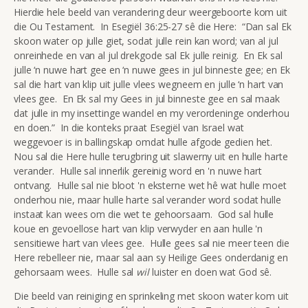
Hierdie hele beeld van verandering deur weergeboorte kom uit
die Ou Testament. In Esegiël 36:25-27 sê die Here: “Dan sal Ek
skoon water op julle giet, sodat julle rein kan word; van al jul
onreinhede en van al jul drekgode sal Ek julle reinig. En Ek sal
julle ‘n nuwe hart gee en ‘n nuwe gees in jul binneste gee; en Ek
sal die hart van klip uit julle vlees wegneem en julle ‘n hart van
vlees gee. En Ek sal my Gees in jul binneste gee en sal maak
dat julle in my insettinge wandel en my verordeninge onderhou
en doen.” In die konteks praat Esegiël van Israel wat
weggevoer is in ballingskap omdat hulle afgode gedien het.
Nou sal die Here hulle terugbring uit slawerny uit en hulle harte
verander. Hulle sal innerlik gereinig word en 'n nuwe hart
ontvang. Hulle sal nie bloot 'n eksterne wet hê wat hulle moet
onderhou nie, maar hulle harte sal verander word sodat hulle
instaat kan wees om die wet te gehoorsaam. God sal hulle
koue en gevoellose hart van klip verwyder en aan hulle 'n
sensitiewe hart van vlees gee. Hulle gees sal nie meer teen die
Here rebelleer nie, maar sal aan sy Heilige Gees onderdanig en
gehorsaam wees. Hulle sal
wil
luister en doen wat God sê.
Die beeld van reiniging en sprinkeling met skoon water kom uit