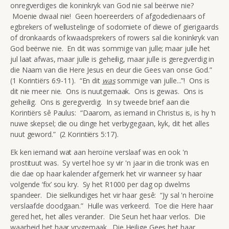
onregverdiges die koninkryk van God nie sal beërwe nie?
Moenie dwaal nie! Geen hoereerders of afgodedienaars of
egbrekers of wellustelinge of sodomiete of diewe of gierigaards
of dronkaards of kwaadsprekers of rowers sal die koninkryk van
God beërwe nie. En dit was sommige van julle; maar julle het
jul laat afwas, maar julle is geheilig, maar julle is geregverdig in
die Naam van die Here Jesus en deur die Gees van onse God.”
(1 Korintiërs 6:9-11). “En dit
was
sommige van julle...”! Ons is
dit nie meer nie. Ons is nuutgemaak. Ons is gewas. Ons is
geheilig. Ons is geregverdig. In sy tweede brief aan die
Korintiërs sê Paulus: “Daarom, as iemand in Christus is, is hy ‘n
nuwe skepsel; die ou dinge het verbygegaan, kyk, dit het alles
nuut geword.” (2 Korintiërs 5:17).
Ek ken iemand wat aan heroïne verslaaf was en ook 'n
prostituut was. Sy vertel hoe sy vir 'n jaar in die tronk was en
die dae op haar kalender afgemerk het vir wanneer sy haar
volgende ‘fix’ sou kry. Sy het R1000 per dag op dwelms
spandeer. Die sielkundiges het vir haar gesê: “Jy sal 'n heroïne
verslaafde doodgaan.” Hulle was verkeerd. Toe die Here haar
gered het, het alles verander. Die Seun het haar verlos. Die
waarheid het haar vrygemaak. Die Heilige Gees het haar