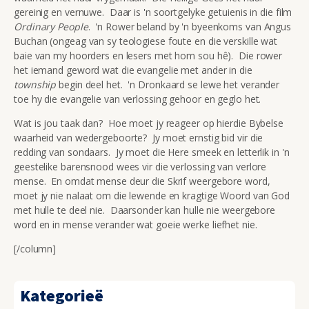
gereinig en vernuwe. Daar is 'n soortgelyke getuienis in die film
Ordinary People
. 'n Rower beland by 'n byeenkoms van Angus
Buchan (ongeag van sy teologiese foute en die verskille wat
baie van my hoorders en lesers met hom sou hê). Die rower
het iemand geword wat die evangelie met ander in die
township
begin deel het. 'n Dronkaard se lewe het verander
toe hy die evangelie van verlossing gehoor en geglo het.
Wat is jou taak dan? Hoe moet jy reageer op hierdie Bybelse
waarheid van wedergeboorte? Jy moet ernstig bid vir die
redding van sondaars. Jy moet die Here smeek en letterlik in 'n
geestelike barensnood wees vir die verlossing van verlore
mense. En omdat mense deur die Skrif weergebore word,
moet jy nie nalaat om die lewende en kragtige Woord van God
met hulle te deel nie. Daarsonder kan hulle nie weergebore
word en in mense verander wat goeie werke liefhet nie.
[/column]
Kategorieë