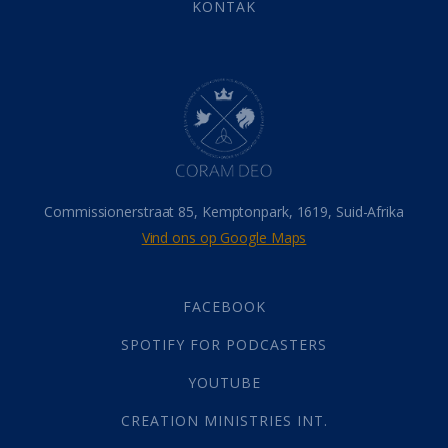
Eindtyd
(142)
KONTAK
Belonings
(4)
Dood
(26)
Hel
(21)
Hemel
(31)
Israel
(14)
Millennium
(1)
Oordeelsdag
(19)
Verheerlikte liggaam
(3)
Commissionerstraat 85, Kemptonpark, 1619, Suid-Afrika
Wederkoms
(27)
Vind ons op Google Maps
Gebed
(87)
Dankbaarheid
(5)
Die Onse Vader
(12)
FACEBOOK
Vas
(2)
SPOTIFY FOR PODCASTERS
God
(392)
Afgode
(23)
YOUTUBE
Tien Plae
(5)
CREATION MINISTRIES INT.
Almag
(1)