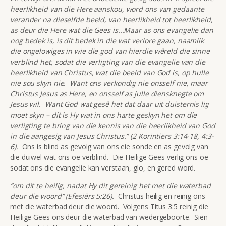
heerlikheid van die Here aanskou, word ons van gedaante
verander na dieselfde beeld, van heerlikheid tot heerlikheid,
as deur die Here wat die Gees is...Maar as ons evangelie dan
nog bedek is, is dit bedek in die wat verlore gaan, naamlik
die ongelowiges in wie die god van hierdie wêreld die sinne
verblind het, sodat die verligting van die evangelie van die
heerlikheid van Christus, wat die beeld van God is, op hulle
nie sou skyn nie. Want ons verkondig nie onsself nie, maar
Christus Jesus as Here, en onsself as julle diensknegte om
Jesus wil. Want God wat gesê het dat daar uit duisternis lig
moet skyn – dit is Hy wat in ons harte geskyn het om die
verligting te bring van die kennis van die heerlikheid van God
in die aangesig van Jesus Christus.” (2 Korintiërs 3:14-18, 4:3-
6).
Ons is blind as gevolg van ons eie sonde en as gevolg van
die duiwel wat ons oë verblind. Die Heilige Gees verlig ons oë
sodat ons die evangelie kan verstaan, glo, en gered word.
“om dit te heilig, nadat Hy dit gereinig het met die waterbad
deur die woord” (Efesiërs 5:26).
Christus heilig en reinig ons
met die waterbad deur die woord. Volgens Titus 3:5 reinig die
Heilige Gees ons deur die waterbad van wedergeboorte. Sien