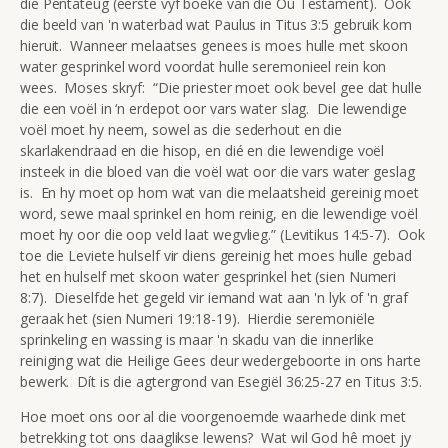
die Pentateug (eerste vyf boeke van die Ou Testament). Ook
die beeld van 'n waterbad wat Paulus in Titus 3:5 gebruik kom
hieruit. Wanneer melaatses genees is moes hulle met skoon
water gesprinkel word voordat hulle seremonieel rein kon
wees. Moses skryf: “Die priester moet ook bevel gee dat hulle
die een voël in ‘n erdepot oor vars water slag. Die lewendige
voël moet hy neem, sowel as die sederhout en die
skarlakendraad en die hisop, en dié en die lewendige voël
insteek in die bloed van die voël wat oor die vars water geslag
is. En hy moet op hom wat van die melaatsheid gereinig moet
word, sewe maal sprinkel en hom reinig, en die lewendige voël
moet hy oor die oop veld laat wegvlieg.” (Levitikus 14:5-7). Ook
toe die Leviete hulself vir diens gereinig het moes hulle gebad
het en hulself met skoon water gesprinkel het (sien Numeri
8:7). Dieselfde het gegeld vir iemand wat aan 'n lyk of 'n graf
geraak het (sien Numeri 19:18-19). Hierdie seremoniële
sprinkeling en wassing is maar 'n skadu van die innerlike
reiniging wat die Heilige Gees deur wedergeboorte in ons harte
bewerk. Dít is die agtergrond van Esegiël 36:25-27 en Titus 3:5.
Hoe moet ons oor al die voorgenoemde waarhede dink met
betrekking tot ons daaglikse lewens? Wat wil God hê moet jy