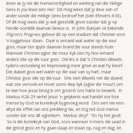
doen as jy nie die teenwoordigheid en werking van die Heilige
Gees in jou lewe sien nie? Dit mag wees dat jy deur een of
ander sonde die Heilige Gees bedroef het (sien Efesiërs 4:30).
Of dit mag wees dat jy wel geestelik groei sonder dat jy op
hierdie oomblik daarvan bewus is. In John Bunyan se bekende
Pilgrim’s Progress
gebeur dit op een stadium dat Christen voor
'n kaggelvuur staan. Daar is iemand wat water op die vuur
gooi, maar ten spyte daarvan brand die vuur steeds hoër.
Wanneer Christen agter die muur kyk sien hy hoe iemand
anders olie op die vuur gooi. Die les is dat 'n Christen dikwels
tydens versoeking en beproewing meer groei as wat hy besef.
Die duiwel gooi wel water op die vuur van sy hart, maar
Christus gooi olie op die vuur. Ons sien dikwels net die duiwel
wat ons versoek en moet soms diep kyk (agter die ‘muur’) om
te sien hoe Jesus besig is om groei in ons harte te bewerk. In
Markus 4:26-29 vertel Jesus 'n gelykenis wat handel oor hoe
mense by God se koninkryk bygevoeg word. Ons sien nie eers
altyd die effek van ons prediking nie, en tog red God mense
sonder dat ons dit agterkom. Markus skryf: “En Hy het gesê:
So is die koninkryk van God, soos wanneer ‘n mens die saad in
die grond gooi; en hy gaan slaap en staan op, nag en dag, en