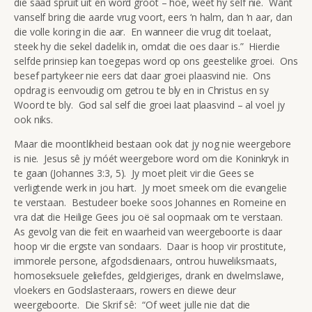
die saad spruit uit en word groot – hoe, weet hy self nie. Want
vanself bring die aarde vrug voort, eers ‘n halm, dan ‘n aar, dan
die volle koring in die aar. En wanneer die vrug dit toelaat,
steek hy die sekel dadelik in, omdat die oes daar is.” Hierdie
selfde prinsiep kan toegepas word op ons geestelike groei. Ons
besef partykeer nie eers dat daar groei plaasvind nie. Ons
opdrag is eenvoudig om getrou te bly en in Christus en sy
Woord te bly. God sal self die groei laat plaasvind – al voel jy
ook niks.
Maar die moontlikheid bestaan ook dat jy nog nie weergebore
is nie. Jesus sê jy móét weergebore word om die Koninkryk in
te gaan (Johannes 3:3, 5). Jy moet pleit vir die Gees se
verligtende werk in jou hart. Jy moet smeek om die evangelie
te verstaan. Bestudeer boeke soos Johannes en Romeine en
vra dat die Heilige Gees jou oë sal oopmaak om te verstaan.
As gevolg van die feit en waarheid van weergeboorte is daar
hoop vir die ergste van sondaars. Daar is hoop vir prostitute,
immorele persone, afgodsdienaars, ontrou huweliksmaats,
homoseksuele geliefdes, geldgieriges, drank en dwelmslawe,
vloekers en Godslasteraars, rowers en diewe deur
weergeboorte. Die Skrif sê: “Of weet julle nie dat die