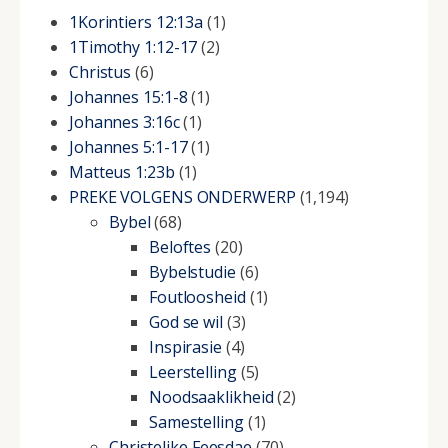
1Korintiers 12:13a
(1)
1Timothy 1:12-17
(2)
Christus
(6)
Johannes 15:1-8
(1)
Johannes 3:16c
(1)
Johannes 5:1-17
(1)
Matteus 1:23b
(1)
PREKE VOLGENS ONDERWERP
(1,194)
Bybel
(68)
Beloftes
(20)
Bybelstudie
(6)
Foutloosheid
(1)
God se wil
(3)
Inspirasie
(4)
Leerstelling
(5)
Noodsaaklikheid
(2)
Samestelling
(1)
Christelike Feesdae
(70)