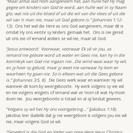
“Maar almal wat Hom aangeneem het, aan hulle het Hy mag
gegee om kinders van God te word, aan hulle wat in sy Naam
glo; wat nie uit die bloed of uit die wil van die vlees of uit die
wil van ‘n man nie, maar uit God gebore is.” (Johannes 1:12-
13).
Ons het wel die Here as ons God aangeneem, maar dit is
omdat Hy ons eerste sy kinders gemaak het. Ons is nie gered
uit ons eie of iemand anders se wil nie, maar uit God.
“Jesus antwoord: Voorwaar, voorwaar Ek sê vir jou, as
iemand nie gebore word uit water en Gees nie, kan hy in die
koninkryk van God nie ingaan nie...Die wind waai waar hy wil,
en jy hoor sy geluid, maar jy weet nie vanwaar hy kom en
waarheen hy gaan nie. So is elkeen wat uit die Gees gebore
is.” (Johannes 3:5, 8).
Die Gees werk waar en wanneer Hy wil
wanneer dit kom by weergeboorte. Hy werk volgens sy eie wil
en nie volgens enigiets of iemand wat vir Hom sê wat Hy moet
doen nie. Jou weergeboorte is totaal en al sý besluit gewees.
“Volgens sy wil het Hy ons voortgebring...” (Jakobus 1:18).
Jakobus leer duidelik dat jy nie weergebore is volgens jou eie wil
nie, maar volgens God se wil.
“Geseënd is die God en Vader van onse Here Jesus Christus