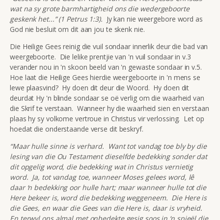
wat na sy grote barmhartigheid ons die wedergeboorte
geskenk het...” (1 Petrus 1:3).
Jy kan nie weergebore word as
God nie besluit om dit aan jou te skenk nie.
Die Heilige Gees reinig die vuil sondaar innerlik deur die bad van
weergeboorte. Die lelike prentjie van 'n vuil sondaar in v.3
verander nou in 'n skoon beeld van 'n gewaste sondaar in v.5.
Hoe laat die Heilige Gees hierdie weergeboorte in 'n mens se
lewe plaasvind? Hy doen dit deur die Woord. Hy doen dit
deurdat Hy 'n blinde sondaar se oë verlig om die waarheid van
die Skrif te verstaan. Wanneer hy die waarheid sien en verstaan
plaas hy sy volkome vertroue in Christus vir verlossing. Let op
hoedat die onderstaande verse dit beskryf.
“Maar hulle sinne is verhard. Want tot vandag toe bly by die
lesing van die Ou Testament dieselfde bedekking sonder dat
dit opgelig word, die bedekking wat in Christus vernietig
word. Ja, tot vandag toe, wanneer Moses gelees word, lê
daar ‘n bedekking oor hulle hart; maar wanneer hulle tot die
Here bekeer is, word die bedekking weggeneem. Die Here is
die Gees, en waar die Gees van die Here is, daar is vryheid.
En terwyl ons almal met onbedekte gesig soos in ‘n spieël die