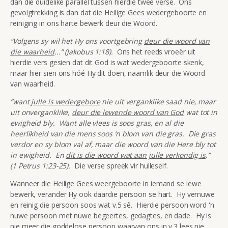
dan die duidelike parallel tussen hierdie twee verse. Ons
gevolgtrekking is dan dat die Heilige Gees wedergeboorte en
reiniging in ons harte bewerk deur die Woord.
“Volgens sy wil het Hy ons voortgebring
deur die woord van
die waarheid
...” (Jakobus 1:18).
Ons het reeds vroeër uit
hierdie vers gesien dat dit God is wat wedergeboorte skenk,
maar hier sien ons hóé Hy dit doen, naamlik deur die Woord
van waarheid.
“want
julle is wedergebore
nie uit verganklike saad nie, maar
uit onverganklike,
deur die lewende woord van God
wat tot in
ewigheid bly. Want alle vlees is soos gras, en al die
heerlikheid van die mens soos ‘n blom van die gras. Die gras
verdor en sy blom val af, maar die woord van die Here bly tot
in ewigheid. En
dit is die woord wat aan julle verkondig is
.”
(1 Petrus 1:23-25).
Die verse spreek vir hulleself.
Wanneer die Heilige Gees weergeboorte in iemand se lewe
bewerk, verander Hy ook daardie persoon se hart. Hy vernuwe
en reinig die persoon soos wat v.5 sê. Hierdie persoon word 'n
nuwe persoon met nuwe begeertes, gedagtes, en dade. Hy is
nie meer die goddelose persoon waarvan ons in v.3 lees nie.