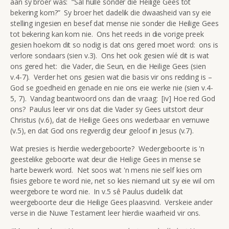
aan sy broer was: “Sal hulle sónder die Heilige Gees tot
bekering kom?” Sy broer het dadelik die dwaasheid van sy eie
stelling ingesien en besef dat mense nie sonder die Heilige Gees
tot bekering kan kom nie. Ons het reeds in die vorige preek
gesien hoekom dit so nodig is dat ons gered moet word: ons is
verlore sondaars (sien v.3). Ons het ook gesien wíé dit is wat
ons gered het: die Vader, die Seun, en die Heilige Gees (sien
v.4-7). Verder het ons gesien wat die basis vir ons redding is –
God se goedheid en genade en nie ons eie werke nie (sien v.4-
5, 7). Vandag beantwoord ons dan die vraag: [iv] Hoe red God
ons? Paulus leer vir ons dat die Vader sy Gees uitstort deur
Christus (v.6), dat de Heilige Gees ons wederbaar en vernuwe
(v.5), en dat God ons regverdig deur geloof in Jesus (v.7).
Wat presies is hierdie wedergeboorte? Wedergeboorte is 'n
geestelike geboorte wat deur die Heilige Gees in mense se
harte bewerk word. Net soos wat 'n mens nie self kies om
fisies gebore te word nie, net so kies niemand uit sy eie wil om
weergebore te word nie. In v.5 sê Paulus duidelik dat
weergeboorte deur die Heilige Gees plaasvind. Verskeie ander
verse in die Nuwe Testament leer hierdie waarheid vir ons.