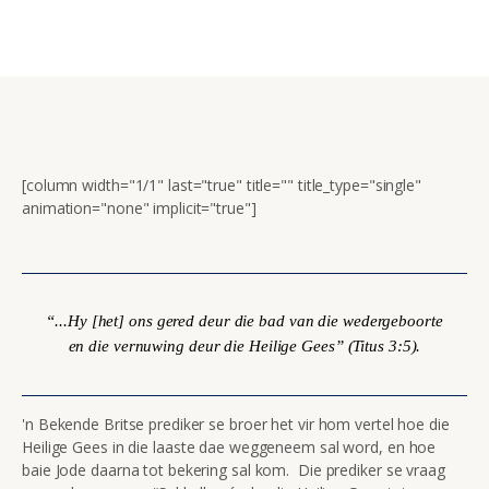
[column width="1/1" last="true" title="" title_type="single"
animation="none" implicit="true"]
“...Hy [het] ons gered deur die bad van die wedergeboorte
en die vernuwing deur die Heilige Gees” (Titus 3:5).
'n Bekende Britse prediker se broer het vir hom vertel hoe die
Heilige Gees in die laaste dae weggeneem sal word, en hoe
baie Jode daarna tot bekering sal kom. Die prediker se vraag