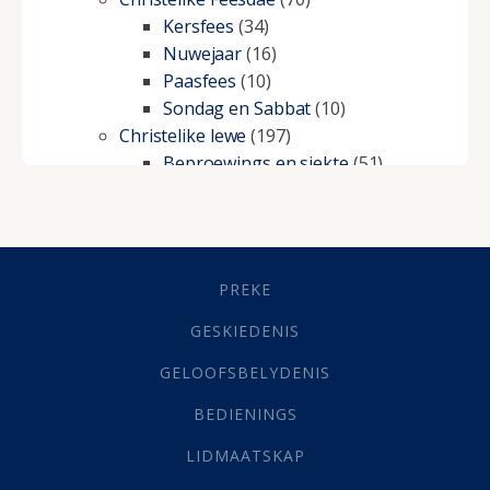
Kersfees
(34)
Nuwejaar
(16)
Paasfees
(10)
Sondag en Sabbat
(10)
Christelike lewe
(197)
Beproewings en siekte
(51)
Besluitneming
(6)
Dissipline
(10)
Geestelike Groei
(10)
Gehoorsaamheid
(6)
PREKE
Geld
(21)
Grys Areas
(4)
GESKIEDENIS
Hofsake
(2)
GELOOFSBELYDENIS
Lewensdoel
(3)
Selfondersoek
(1)
BEDIENINGS
Vervolging
(19)
LIDMAATSKAP
Werk
(22)