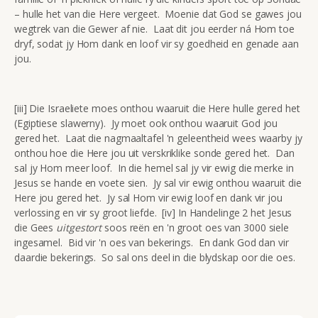
– hulle het van die Here vergeet. Moenie dat God se gawes jou
wegtrek van die Gewer af nie. Laat dit jou eerder ná Hom toe
dryf, sodat jy Hom dank en loof vir sy goedheid en genade aan
jou.
[iii] Die Israeliete moes onthou waaruit die Here hulle gered het
(Egiptiese slawerny). Jy moet ook onthou waaruit God jou
gered het. Laat die nagmaaltafel 'n geleentheid wees waarby jy
onthou hoe die Here jou uit verskriklike sonde gered het. Dan
sal jy Hom meer loof. In die hemel sal jy vir ewig die merke in
Jesus se hande en voete sien. Jy sal vir ewig onthou waaruit die
Here jou gered het. Jy sal Hom vir ewig loof en dank vir jou
verlossing en vir sy groot liefde. [iv] In Handelinge 2 het Jesus
die Gees
uitgestort
soos reën en 'n groot oes van 3000 siele
ingesamel. Bid vir 'n oes van bekerings. En dank God dan vir
daardie bekerings. So sal ons deel in die blydskap oor die oes.