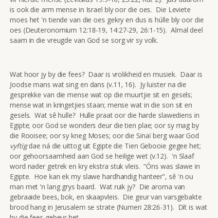
is ook die arm mense in Israel bly oor die oes. Die Leviete
moes het 'n tiende van die oes gekry en dus is húlle bly oor die
oes (Deuteronomium 12:18-19, 14:27-29, 26:1-15). Almal deel
saam in die vreugde van God se sorg vir sy volk.
Wat hoor jy by die fees? Daar is vrolikheid en musiek. Daar is
Joodse mans wat sing en dans (v.11, 16). Jy luister na die
gesprekke van die mense wat op die muurtjie sit en gesels;
mense wat in kringetjies staan; mense wat in die son sit en
gesels. Wat sê hulle? Hulle praat oor die harde slawediens in
Egipte; oor God se wonders deur die tien plae; oor sy mag by
die Rooisee; oor sy kneg Moses; oor die Sinaï berg waar God
vyftig
dae ná die uittog uit Egipte die Tien Gebooie gegee het;
oor gehoorsaamheid aan God se heilige wet (v.12). 'n Slaaf
word nader getrek en kry ekstra stuk vleis. “Óns was slawe in
Egipte. Hoe kan ek my slawe hardhandig hanteer”, sê 'n ou
man met 'n lang grys baard. Wat ruik jy? Die aroma van
gebraaide bees, bok, en skaapvleis. Die geur van varsgebakte
brood hang in Jerusalem se strate (Numeri 28:26-31). Dít is wat
by die fees gebeur het.