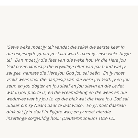
“Sewe weke moet jy tel; vandat die sekel die eerste keer in
die ongesnyde graan geslaan word, moet jy sewe weke begin
tel. Dan moet jy die fees van die weke hou vir die Here jou
God ooreenkomstig die vrywillige offer van jou hand wat jy
sal gee, namate die Here jou God jou sal seën. En jy moet
vrolik wees voor die aangesig van die Here jou God, jy en jou
seun en jou dogter en jou slaaf en jou slavin en die Leviet
wat in jou poorte is, en die vreemdeling en die wees en die
weduwee wat by jou is, op die plek wat die Here jou God sal
uitkies om sy Naam daar te laat woon. En jy moet daaraan
dink dat jy ‘n slaaf in Egipte was; en jy moet hierdie
insettinge sorgvuldig hou.” (Deuteronomium 16:9-12).