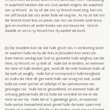
‘in waarheid’ beteken dat ons God aanbid volgens die waarheid
van sy Woord. As Hy sê dat ons sy Woord moet sing, kan ons
nie self besluit dat ons ander liede wil sing nie. As Hy sê dat ons
die Woord moet lees en preek, kan ons nie morele sede-lesse
gee en voorlees uit ander boeke van ons keuse nie. God sê
duidelik vir ons in sy Woord hoe Hy aanbid wil word.
[ii] Die Israeliete kon nie dat hulle groot oes 'n verskoning word
vir waarom hulle nie by die fees in Jerusalem kon wees nie.
Baie mense vandag laat God se geskenke hulle weghou van die
Here, sy Woord, en sy kerk af. Hulle bid vir kinders, en wanneer
die Here vir hulle kinders gee, word dít die rede hoekom hulle uit
die kerk uit wegbly. Hulle bid vir voorspoed in hulle besigheid,
en sodra die Here dit gee werk hulle van vroeg tot laat, sodat
hulle nie meer tyd het vir stiltetyd of die samekomste van
gelowiges nie. Hulle bid vir gesondheid, en wanneer hulle dit
ontvang gebruik hulle dit tot hulle eie voordeel en nie vir die
Here se eer nie. Hulle bid vir 'n gelukkige gesin, en wanneer
hulle wense bewaarheid word geniet hulle die kuier saam met
familie of 'n piekniek of hulle ry die kinders sport toe op Sondae