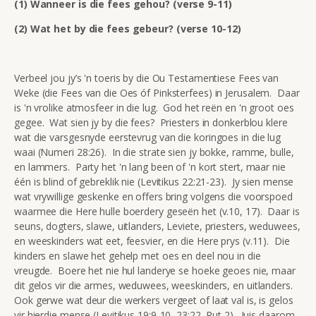
(1) Wanneer is die fees gehou? (verse 9-11)
(2) Wat het by die fees gebeur? (verse 10-12)
Verbeel jou jy’s 'n toeris by die Ou Testamentiese Fees van
Weke (die Fees van die Oes óf Pinksterfees) in Jerusalem. Daar
is 'n vrolike atmosfeer in die lug. God het reën en 'n groot oes
gegee. Wat sien jy by die fees? Priesters in donkerblou klere
wat die varsgesnyde eerstevrug van die koringoes in die lug
waai (Numeri 28:26). In die strate sien jy bokke, ramme, bulle,
en lammers. Party het 'n lang been of 'n kort stert, maar nie
één is blind of gebreklik nie (Levitikus 22:21-23). Jy sien mense
wat vrywillige geskenke en offers bring volgens die voorspoed
waarmee die Here hulle boerdery geseën het (v.10, 17). Daar is
seuns, dogters, slawe, uitlanders, Leviete, priesters, weduwees,
en weeskinders wat eet, feesvier, en die Here prys (v.11). Die
kinders en slawe het gehelp met oes en deel nou in die
vreugde. Boere het nie hul landerye se hoeke geoes nie, maar
dit gelos vir die armes, weduwees, weeskinders, en uitlanders.
Ook gerwe wat deur die werkers vergeet of laat val is, is gelos
vir hierdie mense (Levitikus 19:9-10, 23:22, Rut 2). Juis daarom