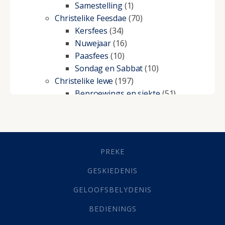
Samestelling
(1)
Christelike Feesdae
(70)
Kersfees
(34)
Nuwejaar
(16)
Paasfees
(10)
Sondag en Sabbat
(10)
Christelike lewe
(197)
Beproewings en siekte
(51)
Besluitneming
(6)
Dissipline
(10)
Geestelike Groei
(10)
Gehoorsaamheid
(6)
PREKE
Geld
(21)
Grys Areas
(4)
GESKIEDENIS
Hofsake
(2)
GELOOFSBELYDENIS
Lewensdoel
(3)
Selfondersoek
(1)
BEDIENINGS
Vervolging
(19)