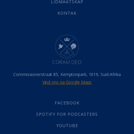
LIDMAATSKAP
Werk
(22)
Eindtyd
(142)
KONTAK
Belonings
(4)
Dood
(26)
Hel
(21)
Hemel
(31)
Israel
(14)
Millennium
(1)
Oordeelsdag
(19)
Verheerlikte liggaam
(3)
Commissionerstraat 85, Kemptonpark, 1619, Suid-Afrika
Wederkoms
(27)
Vind ons op Google Maps
Gebed
(87)
Dankbaarheid
(5)
Die Onse Vader
(12)
FACEBOOK
Vas
(2)
SPOTIFY FOR PODCASTERS
God
(392)
Afgode
(23)
YOUTUBE
Tien Plae
(5)