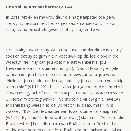
Hoe sal Hy ons beskerm? (v.3-4)
In 2011 het ek en my vrou deur die nag Kaapstad toe gery.
Terwyl sy bestuur het, het ek geslaap en andersom. Ek kon
rustig slaap omdat ek geweet het sy is agter die wiel.
God is altyd wakker. Hy slaap nooit nie. Omdat dít so is sal Hy
toesien dat sy pelgrim nie ‘n voet swik op die los klippe in die
woestyn nie: “Hy kan jou voet nie laat wankel nie; jou
Bewaarder kan nie sluimer nie.” (v.3). “want Hy sal sy engele
aangaande jou bevel gee om jou te bewaar op al jou weë.
Hulle sal jou op die hande dra, sodat jy jou voet teen geen klip
stamp nie.” (91:11-12). Het dit al vir jou gevoel of die hemel stil
is wanneer jy bid; of die Here slaap? “Ontwaak! Waarom slaap
U, Here? Word tog wakker! Verstoot nie vir ewig nie!” (44:24).
Moenie bang wees nie: dit lýk net of Hy slaap, maar Hy is
wakker: “Kyk, die Bewaarder van Israel sluimer of slaap nie.”
(v.4).
[1]
Hy is nie ‘n afgod wat (vir ewig!) slaap nie: “En hulle [die
Baälpriesters] het... die naam van Baäl van die môre tot die
middag aangeroep en gesê: o Baäl, gee ons antwoord! Maar