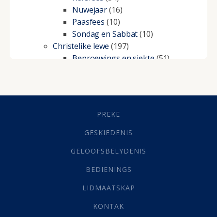
Nuwejaar
(16)
Paasfees
(10)
Sondag en Sabbat
(10)
Christelike lewe
(197)
Beproewings en siekte
(51)
Besluitneming
(6)
Dissipline
(10)
Geestelike Groei
(10)
Gehoorsaamheid
(6)
PREKE
Geld
(21)
Grys Areas
(4)
GESKIEDENIS
Hofsake
(2)
GELOOFSBELYDENIS
Lewensdoel
(3)
Selfondersoek
(1)
BEDIENINGS
Vervolging
(19)
LIDMAATSKAP
Werk
(22)
Eindtyd
(142)
KONTAK
Belonings
(4)