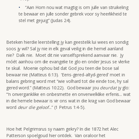
“Aan Hom nou wat magtig is om julle van struikeling
te bewaar en julle sonder gebrek voor sy heerlikheid te
stel met gejuig” (Judas 24).
Beteken hierdie leerstelling jy kan geestelik lui wees en sondig
soos jy wil? Sal jy nie in elk geval veilig in die hemel aanland
nie? Dalk nie. Moet dit nie vanselfsprekend aanvaar nie. Jy
móét aanhou om die evangelie te glo en onder Jesus se vlerke
te skuil. Moenie ophou bid dat God jou teen die bose sal
bewaar nie (Matteus 6:13). ‘Eens-gered-altyd-gered’ moet in
balans gebring word met “wie volhard tot die einde toe, hy sal
gered word.” (Matteus 10:22). God bewaar jou
deurdat
jy glo:
“‘n onverganklike en onbesmette en onverwelklike erfenis... wat
in die hemele bewaar is vir ons wat in die krag van God bewaar
word
deur die geloof
...” (1 Petrus 1:4-5).
Hoe het Pelgrimsrus sy naam gekry? In die 1872 het Alec
Patterson spoelgoud hier ontdek. Van oraloor het