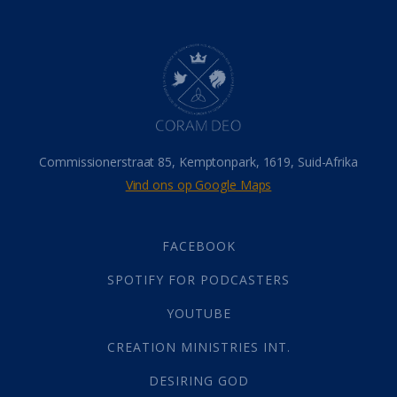
Dood
(26)
Hel
(21)
Hemel
(31)
Israel
(14)
Millennium
(1)
Oordeelsdag
(19)
Verheerlikte liggaam
(3)
Commissionerstraat 85, Kemptonpark, 1619, Suid-Afrika
Wederkoms
(27)
Vind ons op Google Maps
Gebed
(87)
Dankbaarheid
(5)
Die Onse Vader
(12)
FACEBOOK
Vas
(2)
SPOTIFY FOR PODCASTERS
God
(392)
Afgode
(23)
YOUTUBE
Tien Plae
(5)
CREATION MINISTRIES INT.
Almag
(1)
Alomteenwoordig
(4)
DESIRING GOD
Liefde
(1)