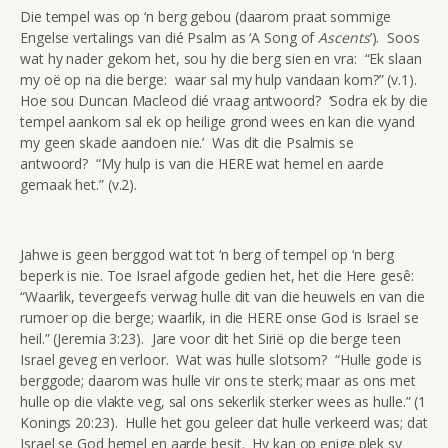
Die tempel was op ‘n berg gebou (daarom praat sommige
Engelse vertalings van dié Psalm as ‘A Song of
Ascents
’). Soos
wat hy nader gekom het, sou hy die berg sien en vra: “Ek slaan
my oë op na die berge: waar sal my hulp vandaan kom?” (v.1).
Hoe sou Duncan Macleod dié vraag antwoord? ‘Sodra ek by die
tempel aankom sal ek op heilige grond wees en kan die vyand
my geen skade aandoen nie.’ Was dit die Psalmis se
antwoord? “My hulp is van die HERE wat hemel en aarde
gemaak het.” (v.2).
Jahwe is geen berggod wat tot ‘n berg of tempel op ‘n berg
beperk is nie. Toe Israel afgode gedien het, het die Here gesê:
“Waarlik, tevergeefs verwag hulle dit van die heuwels en van die
rumoer op die berge; waarlik, in die HERE onse God is Israel se
heil.” (Jeremia 3:23). Jare voor dit het Sirië op die berge teen
Israel geveg en verloor. Wat was hulle slotsom? “Hulle gode is
berggode; daarom was hulle vir ons te sterk; maar as ons met
hulle op die vlakte veg, sal ons sekerlik sterker wees as hulle.” (1
Konings 20:23). Hulle het gou geleer dat hulle verkeerd was; dat
Israel se God hemel en aarde besit. Hy kan op enige plek sy