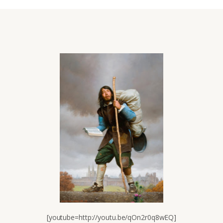
[youtube=http://youtu.be/qOn2r0q8wEQ]