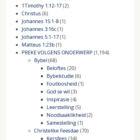
1Timothy 1:12-17
(2)
Christus
(6)
Johannes 15:1-8
(1)
Johannes 3:16c
(1)
Johannes 5:1-17
(1)
Matteus 1:23b
(1)
PREKE VOLGENS ONDERWERP
(1,194)
Bybel
(68)
Beloftes
(20)
Bybelstudie
(6)
Foutloosheid
(1)
God se wil
(3)
Inspirasie
(4)
Leerstelling
(5)
Noodsaaklikheid
(2)
Samestelling
(1)
Christelike Feesdae
(70)
Kersfees
(34)