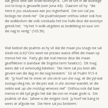
dat groot dele van Israel woestyn is. Om vir ure in die bloedige
son te loop is gevaarlik (sien Jona 4:8). Daarom sê hy: “die
Here is jou
skaduwee
aan jou regterhand. Die son sal jou
bedags nie steek nie” Die psalmskrywer onthou seker ook hoe
die wolkkolom die volk oorskadu het toe hulle deur die woestyn
getrek het: “Hy het ‘n wolk uitgebrei as bedekking en vuur om
die nag te verlig.” (105:39).
Wat bedoel die psalmis as hy sê dat die maan jou snags nie sal
steek nie (v.6)? Ons weet nie presies watse effek die maan op
mense het nie. Party glo dat mal mense deur die maan
geaffekteer is (vandaar die Engelse term ‘lunatics’). Dit mag
wees dat v.6 eenvoudig beteken: ‘Die Here sal jou teen alle
gevare van die dag en die nag beskerm.’ Só sê Psalm 91:5-6
dit: “Jy hoef nie te vrees vir
die skrik van die nag
, vir die pyl wat
bedags
vlieg nie, vir die pes wat
in die donker
wandel, vir die
siekte wat
op die middag
verwoes nie!” Onthou ook dat baie
mense in dié tyd geglo het dat die son en maan gode is. Die
psalmis sê dus: ‘Jahwe is die enigste God. Jy hoef nie bang te
wees vir afgode nie. Die Here sal jou beskerm.’