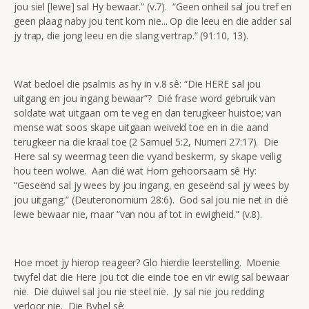
jou siel [lewe] sal Hy bewaar.” (v.7). “Geen onheil sal jou tref en
geen plaag naby jou tent kom nie... Op die leeu en die adder sal
jy trap, die jong leeu en die slang vertrap.” (91:10, 13).
Wat bedoel die psalmis as hy in v.8 sê: “Die HERE sal jou
uitgang en jou ingang bewaar”? Dié frase word gebruik van
soldate wat uitgaan om te veg en dan terugkeer huistoe; van
mense wat soos skape uitgaan weiveld toe en in die aand
terugkeer na die kraal toe (2 Samuel 5:2, Numeri 27:17). Die
Here sal sy weermag teen die vyand beskerm, sy skape veilig
hou teen wolwe. Aan dié wat Hom gehoorsaam sê Hy:
“Geseënd sal jy wees by jou ingang, en geseënd sal jy wees by
jou uitgang.” (Deuteronomium 28:6). God sal jou nie net in dié
lewe bewaar nie, maar “van nou af tot in ewigheid.” (v.8).
Hoe moet jy hierop reageer? Glo hierdie leerstelling. Moenie
twyfel dat die Here jou tot die einde toe en vir ewig sal bewaar
nie. Die duiwel sal jou nie steel nie. Jy sal nie jou redding
verloor nie. Die Bybel sê: