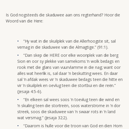
Is God nogsteeds die skaduwee aan ons regterhand? Hoor die
Woord van die Here:
“Hy wat in die skuilplek van die Allerhoogste sit, sal
vernag in die skaduwee van die Almagtige.” (91:1).
“Dan skep die HERE oor elke woonplek van die berg
Sion en oor sy plekke van samekoms ‘n wolk bedags en
rook met die glans van vuurvlamme in die nag; want oor
alles wat heerlik is, sal daar ‘n beskutting wees. En daar
sal ‘n afdak wees vir ‘n skaduwee bedags teen die hitte en
vir ‘n skuilplek en oevlug teen die stortbui en die reën.”
(Jesaja 4:5-6).
“En elkeen sal wees soos ‘n toevlug teen die wind en
‘n skuiling teen die stortreën, soos waterstrome in ‘n dor
streek, soos die skaduwee van ‘n swaar rots in ‘n land
wat versmag.” (Jesaja 32:2).
“Daarom is hulle voor die troon van God en dien Hom