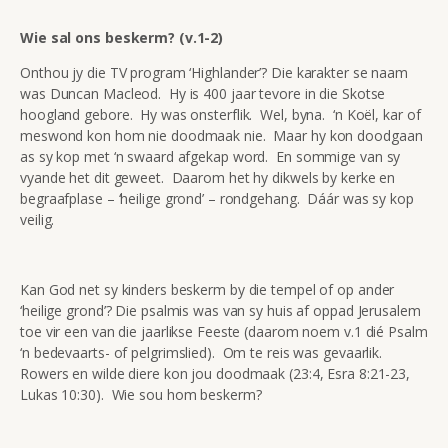
Wie sal ons beskerm? (v.1-2)
Onthou jy die TV program ‘Highlander’? Die karakter se naam
was Duncan Macleod. Hy is 400 jaar tevore in die Skotse
hoogland gebore. Hy was onsterflik. Wel, byna. ‘n Koël, kar of
meswond kon hom nie doodmaak nie. Maar hy kon doodgaan
as sy kop met ‘n swaard afgekap word. En sommige van sy
vyande het dit geweet. Daarom het hy dikwels by kerke en
begraafplase – ‘heilige grond’ – rondgehang. Dáár was sy kop
veilig.
Kan God net sy kinders beskerm by die tempel of op ander
‘heilige grond’? Die psalmis was van sy huis af oppad Jerusalem
toe vir een van die jaarlikse Feeste (daarom noem v.1 dié Psalm
‘n bedevaarts- of pelgrimslied). Om te reis was gevaarlik.
Rowers en wilde diere kon jou doodmaak (23:4, Esra 8:21-23,
Lukas 10:30). Wie sou hom beskerm?