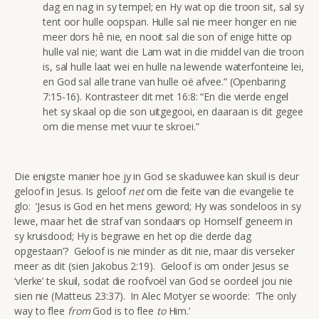
dag en nag in sy tempel; en Hy wat op die troon sit, sal sy
tent oor hulle oopspan. Hulle sal nie meer honger en nie
meer dors hê nie, en nooit sal die son of enige hitte op
hulle val nie; want die Lam wat in die middel van die troon
is, sal hulle laat wei en hulle na lewende waterfonteine lei,
en God sal alle trane van hulle oë afvee.” (Openbaring
7:15-16). Kontrasteer dit met 16:8: “En die vierde engel
het sy skaal op die son uitgegooi, en daaraan is dit gegee
om die mense met vuur te skroei.”
Die enigste manier hoe jy in God se skaduwee kan skuil is deur
geloof in Jesus. Is geloof
net
om die feite van die evangelie te
glo: ‘Jesus is God en het mens geword; Hy was sondeloos in sy
lewe, maar het die straf van sondaars op Homself geneem in
sy kruisdood; Hy is begrawe en het op die derde dag
opgestaan’? Geloof is nie minder as dit nie, maar dis verseker
meer as dit (sien Jakobus 2:19). Geloof is om onder Jesus se
‘vlerke’ te skuil, sodat die roofvoël van God se oordeel jou nie
sien nie (Matteus 23:37). In Alec Motyer se woorde: ‘The only
way to flee
from
God is to flee
to
Him.’