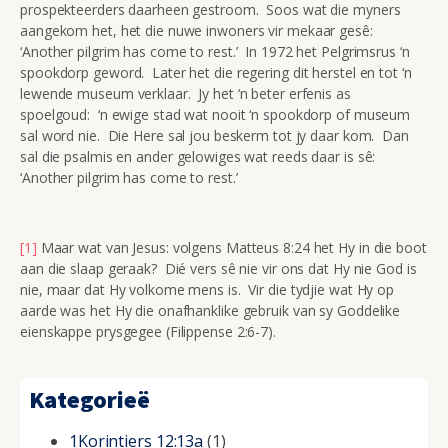
prospekteerders daarheen gestroom. Soos wat die myners
aangekom het, het die nuwe inwoners vir mekaar gesê:
‘Another pilgrim has come to rest.’ In 1972 het Pelgrimsrus ‘n
spookdorp geword. Later het die regering dit herstel en tot ‘n
lewende museum verklaar. Jy het ‘n beter erfenis as
spoelgoud: ‘n ewige stad wat nooit ‘n spookdorp of museum
sal word nie. Die Here sal jou beskerm tot jy daar kom. Dan
sal die psalmis en ander gelowiges wat reeds daar is sê:
‘Another pilgrim has come to rest.’
[1]
Maar wat van Jesus: volgens Matteus 8:24 het Hy in die boot
aan die slaap geraak? Dié vers sê nie vir ons dat Hy nie God is
nie, maar dat Hy volkome mens is. Vir die tydjie wat Hy op
aarde was het Hy die onafhanklike gebruik van sy Goddelike
eienskappe prysgegee (Filippense 2:6-7).
Kategorieë
1Korintiers 12:13a
(1)