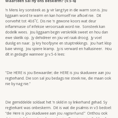
Waarteen sal Hy ons beskerm? (v.5-6)
‘n Mens kry sonsteek as jy vir lang tye in die warm son is. Jou
liggaam word te warm en kan homself nie afkoel nie. Dit
oorverhit tot 40.6˚C. Dis nie ‘n gewone koors wat deur
inflammasie of infeksie veroorsaak word nie. Sonsteek kan
dodelik wees. Jou liggaam begin verskriklik sweet en hou dan
ewe skielik op. Jy dehidreer en jou vel raak droog. Jy voel
duislig en naar. Jy kry hoofpyne en stuiptrekkings. Jou hart klop
baie vinnig. Jou spiere kramp. Jy is verward en hallusineer. Hou
dít in gedagte wanneer jy v.5-6 lees:
“Die HERE is jou Bewaarder; die HERE is jou skaduwee aan jou
regterhand. Die son sal jou bedags nie steek nie, die maan ook
nie by nag nie.”
Die gemiddelde soldaat het ‘n skild in sy linkerhand gehad. Sy
regterkant was onbeskerm. Dit is wat die psalmis in v.5 bedoel:
“die Here is jou skaduwee aan jou
regterhand
.” Onthou ook