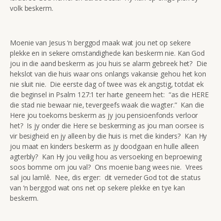
volk beskerm.
Moenie van Jesus ‘n berggod maak wat jou net op sekere
plekke en in sekere omstandighede kan beskerm nie. Kan God
jou in die aand beskerm as jou huis se alarm gebreek het? Die
hekslot van die huis waar ons onlangs vakansie gehou het kon
nie sluit nie. Die eerste dag of twee was ek angstig, totdat ek
die beginsel in Psalm 127:1 ter harte geneem het: “as die HERE
die stad nie bewaar nie, tevergeefs waak die wagter.” Kan die
Here jou toekoms beskerm as jy jou pensioenfonds verloor
het? Is jy onder die Here se beskerming as jou man oorsee is
vir besigheid en jy alleen by die huis is met die kinders? Kan Hy
jou maat en kinders beskerm as jy doodgaan en hulle alleen
agterbly? Kan Hy jou veilig hou as versoeking en beproewing
soos bomme om jou val? Ons moenie bang wees nie. Vrees
sal jou lamlê. Nee, dis erger: dit verneder God tot die status
van ‘n berggod wat ons net op sekere plekke en tye kan
beskerm.