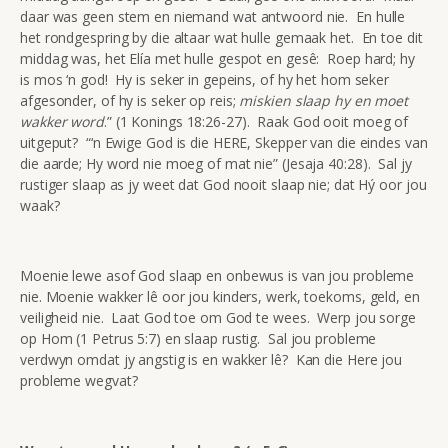
daar was geen stem en niemand wat antwoord nie. En hulle
het rondgespring by die altaar wat hulle gemaak het. En toe dit
middag was, het Elía met hulle gespot en gesê: Roep hard; hy
is mos ‘n god! Hy is seker in gepeins, of hy het hom seker
afgesonder, of hy is seker op reis;
miskien slaap hy en moet
wakker word
.” (1 Konings 18:26-27). Raak God ooit moeg of
uitgeput? “‘n Ewige God is die HERE, Skepper van die eindes van
die aarde; Hy word nie moeg of mat nie” (Jesaja 40:28). Sal jy
rustiger slaap as jy weet dat God nooit slaap nie; dat Hý oor jou
waak?
Moenie lewe asof God slaap en onbewus is van jou probleme
nie. Moenie wakker lê oor jou kinders, werk, toekoms, geld, en
veiligheid nie. Laat God toe om God te wees. Werp jou sorge
op Hom (1 Petrus 5:7) en slaap rustig. Sal jou probleme
verdwyn omdat jy angstig is en wakker lê? Kan die Here jou
probleme wegvat?