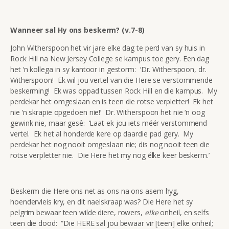
Wanneer sal Hy ons beskerm? (v.7-8)
John Witherspoon het vir jare elke dag te perd van sy huis in
Rock Hill na New Jersey College se kampus toe gery. Een dag
het ‘n kollega in sy kantoor in gestorm: ‘Dr. Witherspoon, dr.
Witherspoon! Ek wil jou vertel van die Here se verstommende
beskerming! Ek was oppad tussen Rock Hill en die kampus. My
perdekar het omgeslaan en is teen die rotse verpletter! Ek het
nie ‘n skrapie opgedoen nie!’ Dr. Witherspoon het nie ‘n oog
gewink nie, maar gesê: ‘Laat ek jou iets méér verstommend
vertel. Ek het al honderde kere op daardie pad gery. My
perdekar het nog nooit omgeslaan nie; dis nog nooit teen die
rotse verpletter nie. Die Here het my nog élke keer beskerm.’
Beskerm die Here ons net as ons na ons asem hyg,
hoendervleis kry, en dit naelskraap was? Die Here het sy
pelgrim bewaar teen wilde diere, rowers,
elke
onheil, en selfs
teen die dood: “Die HERE sal jou bewaar vir [teen] elke onheil;