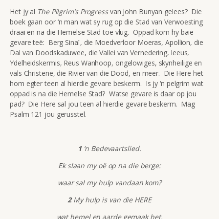
Het jy al
The
Pilgrim’s Progress
van John Bunyan gelees? Die
boek gaan oor ‘n man wat sy rug op die Stad van Verwoesting
draai en na die Hemelse Stad toe vlug. Oppad kom hy baie
gevare teë: Berg Sinaï, die Moedverloor Moeras, Apollion, die
Dal van Doodskaduwee, die Vallei van Vernedering, leeus,
Ydelheidskermis, Reus Wanhoop, ongelowiges, skynheilige en
vals Christene, die Rivier van die Dood, en meer. Die Here het
hom egter teen al hierdie gevare beskerm. Is jy ‘n pelgrim wat
oppad is na die Hemelse Stad? Watse gevare is daar op jou
pad? Die Here sal jou teen al hierdie gevare beskerm. Mag
Psalm 121 jou gerusstel.
1
‘n Bedevaartslied.
Ek slaan my oë op na die berge:
waar sal my hulp vandaan kom?
2
My hulp is van die HERE
wat hemel en aarde gemaak het.