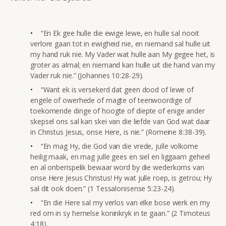
“En Ek gee hulle die ewige lewe, en hulle sal nooit
verlore gaan tot in ewigheid nie, en niemand sal hulle uit
my hand ruk nie. My Vader wat hulle aan My gegee het, is
groter as almal; en niemand kan hulle uit die hand van my
Vader ruk nie.” (Johannes 10:28-29).
“Want ek is versekerd dat geen dood of lewe of
engele of owerhede of magte of teenwoordige of
toekomende dinge of hoogte of diepte of enige ander
skepsel ons sal kan skei van die liefde van God wat daar
in Christus Jesus, onse Here, is nie.” (Romeine 8:38-39).
“En mag Hy, die God van die vrede, julle volkome
heilig maak, en mag julle gees en siel en liggaam geheel
en al onberispelik bewaar word by die wederkoms van
onse Here Jesus Christus! Hy wat julle roep, is getrou; Hy
sal dit ook doen.” (1 Tessalonisense 5:23-24).
“En die Here sal my verlos van elke bose werk en my
red om in sy hemelse koninkryk in te gaan.” (2 Timoteus
4:18).