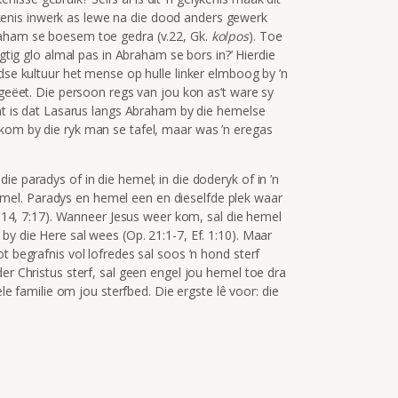
elykenis inwerk as lewe na die dood anders gewerk
raham se boesem toe gedra (v.22, Gk.
kolpos
). Toe
egtig glo almal pas in Abraham se bors in?’ Hierdie
odse kultuur het mense op hulle linker elmboog by ’n
 geëet. Die persoon regs van jou kon as’t ware sy
unt is dat Lasarus langs Abraham by die hemelse
kom by die ryk man se tafel, maar was ’n eregas
e paradys of in die hemel; in die doderyk of in ’n
el. Paradys en hemel een en dieselfde plek waar
22:14, 7:17). Wanneer Jesus weer kom, sal die hemel
by die Here sal wees (Op. 21:1-7, Ef. 1:10). Maar
t begrafnis vol lofredes sal soos ’n hond sterf
er Christus sterf, sal geen engel jou hemel toe dra
ele familie om jou sterfbed. Die ergste lê voor: die