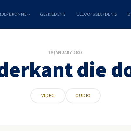
HULPBRONNE
GESKIEDENIS
GELOOFSBELYDENIS
B
19 JANUARY 2023
derkant die d
VIDEO
OUDIO