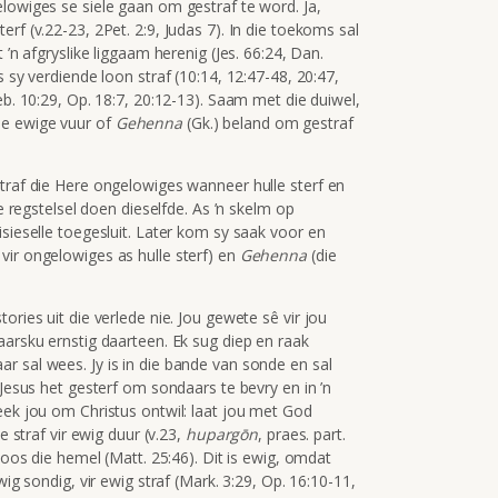
elowiges se siele gaan om gestraf te word. Ja,
rf (v.22-23, 2Pet. 2:9, Judas 7). In die toekoms sal
 ’n afgryslike liggaam herenig (Jes. 66:24, Dan.
s sy verdiende loon straf (10:14, 12:47-48, 20:47,
eb. 10:29, Op. 18:7, 20:12-13). Saam met die duiwel,
ie ewige vuur of
Gehenna
(Gk.) beland om gestraf
straf die Here ongelowiges wanneer hulle sterf en
ke regstelsel doen dieselfde. As ’n skelm op
isieselle toegesluit. Later kom sy saak voor en
 vir ongelowiges as hulle sterf) en
Gehenna
(die
ories uit die verlede nie. Jou gewete sê vir jou
aarsku ernstig daarteen. Ek sug diep en raak
r sal wees. Jy is in die bande van sonde en sal
 Jesus het gesterf om sondaars te bevry en in ’n
eek jou om Christus ontwil: laat jou met God
e straf vir ewig duur (v.23,
hupargōn
, praes. part.
 soos die hemel (Matt. 25:46). Dit is ewig, omdat
wig sondig, vir ewig straf (Mark. 3:29, Op. 16:10-11,