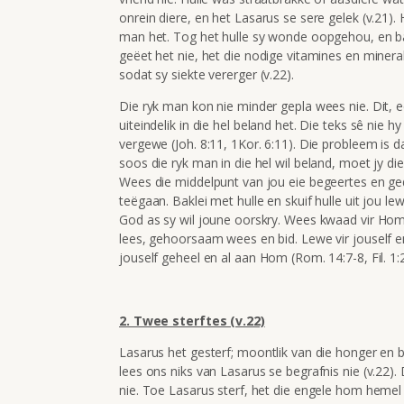
onrein diere, en het Lasarus se sere gelek (v.21)
man het. Tog het hulle sy wonde oopgehou, en ba
geëet het nie, het die nodige vitamines en miner
sodat sy siekte vererger (v.22).
Die ryk man kon nie minder gepla wees nie. Dit, 
uiteindelik in die hel beland het. Die teks sê nie h
vergewe (Joh. 8:11, 1Kor. 6:11). Die probleem is d
soos die ryk man in die hel wil beland, moet jy di
Wees die middelpunt van jou eie begeertes en ged
teëgaan. Baklei met hulle en skuif hulle uit jou l
God as sy wil joune oorskry. Wees kwaad vir Hom.
lees, gehoorsaam wees en bid. Lewe vir jouself en 
jouself geheel en al aan Hom (Rom. 14:7-8, Fil. 1:
2. Twee sterftes (v.22)
Lasarus het gesterf; moontlik van die honger en b
lees ons niks van Lasarus se begrafnis nie (v.22)
nie. Toe Lasarus sterf, het die engele hom hemel t