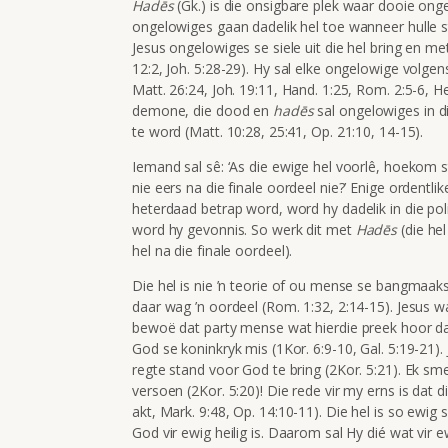
Hadēs
(Gk.) is die onsigbare plek waar dooie ong
ongelowiges gaan dadelik hel toe wanneer hulle ste
Jesus ongelowiges se siele uit die hel bring en met
12:2, Joh. 5:28-29). Hy sal elke ongelowige volgen
Matt. 26:24, Joh. 19:11, Hand. 1:25, Rom. 2:5-6, H
demone, die dood en
hadēs
sal ongelowiges in d
te word (Matt. 10:28, 25:41, Op. 21:10, 14-15).
Iemand sal sê: ‘As die ewige hel voorlê, hoekom 
nie eers na die finale oordeel nie?’ Enige ordentli
heterdaad betrap word, word hy dadelik in die pol
word hy gevonnis. So werk dit met
Hadēs
(die hel
hel na die finale oordeel).
Die hel is nie ’n teorie of ou mense se bangmaakst
daar wag ’n oordeel (Rom. 1:32, 2:14-15). Jesus w
bewoë dat party mense wat hierdie preek hoor daa
God se koninkryk mis (1Kor. 6:9-10, Gal. 5:19-21).
regte stand voor God te bring (2Kor. 5:21). Ek sm
versoen (2Kor. 5:20)! Die rede vir my erns is dat di
akt, Mark. 9:48, Op. 14:10-11). Die hel is so ewig
God vir ewig heilig is. Daarom sal Hy dié wat vir e