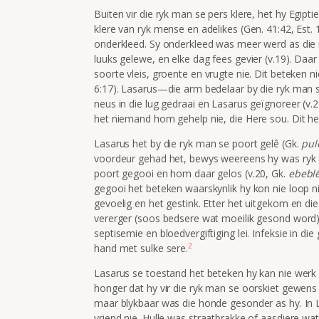
Buiten vir die ryk man se pers klere, het hy
Egiptie
klere van ryk mense en adelikes (Gen. 41:42, Est. 
onderkleed. Sy onderkleed was meer werd as die
luuks gelewe, en elke dag fees gevier (v.19). Daa
soorte vleis, groente en vrugte nie. Dit beteken n
6:17). Lasarus—die arm bedelaar by die ryk man
neus in die lug gedraai en Lasarus geïgnoreer (v.2
het niemand hom gehelp nie, die Here sou. Dit he
Lasarus het by die ryk man se poort gelê (Gk.
pul
voordeur gehad het, bewys weereens hy was ryk (
poort gegooi en hom daar gelos (v.20, Gk.
ebebl
gegooi het beteken waarskynlik hy kon nie loop ni
gevoelig en het gestink. Etter het uitgekom en d
vererger (soos bedsere wat moeilik gesond word).
septisemie en bloedvergiftiging lei. Infeksie in d
2
hand met sulke sere.
Lasarus se toestand het beteken hy kan nie werk
honger dat hy vir die ryk man se oorskiet gewens he
maar blykbaar was die honde gesonder as hy. In 
vriend nie. Hulle was straatbrakke of aasdiere wa