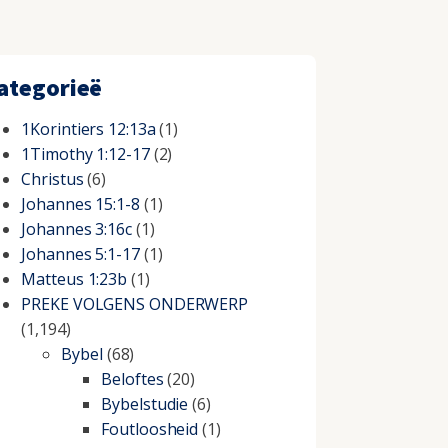
ategorieë
1Korintiers 12:13a
(1)
1Timothy 1:12-17
(2)
Christus
(6)
Johannes 15:1-8
(1)
Johannes 3:16c
(1)
Johannes 5:1-17
(1)
Matteus 1:23b
(1)
PREKE VOLGENS ONDERWERP
(1,194)
Bybel
(68)
Beloftes
(20)
Bybelstudie
(6)
Foutloosheid
(1)