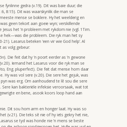
se fynlinne gedra (v.19). Dit was baie duur; die
1:6, 8:15). Dit was waarskynlik die man se
 meeste mense se boklere. Hy het weelderig en
r was geen tekort aan goeie wyn; verskillende
ie Jesus het ’n probleem met rykdom nie (vgl. 1Tim.
 se hek—was die probleem. Die ryk man het sy
0-21). Lasarus beteken ‘een vir wie God help’. Al
t as volg gebeur:
ōn
). Die feit dat hy ’n poort eerder as ’n gewone
v.20). Iemand het Lasarus voor die ryk man se
ēto
, Eng. pluperfect). Die feit dat mense hom daar
e. Hy was vol sere (v.20). Die sere het gejuk, was
ie pyn was erg. Om aanhoudend te lê sou die sere
 Sere kan bakteriële infeksie veroorsaak, wat tot
ie gewrigte en bene, asook koors loop hand aan
 nie. Dit sou hom arm en honger laat. Hy was so
t (v.21). Die teks sê nie of hy iets gekry het nie,
Lasarus se tyd was honde nie ’n mens se beste
t op die ashoop rondgesnoep het. Hulle was vuil en