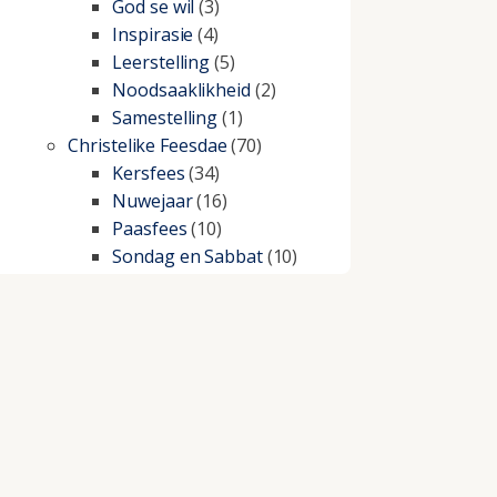
God se wil
(3)
Inspirasie
(4)
Leerstelling
(5)
Noodsaaklikheid
(2)
Samestelling
(1)
Christelike Feesdae
(70)
Kersfees
(34)
Nuwejaar
(16)
Paasfees
(10)
Sondag en Sabbat
(10)
Christelike lewe
(197)
Beproewings en siekte
(51)
Besluitneming
(6)
Dissipline
(10)
Geestelike Groei
(10)
Gehoorsaamheid
(6)
Geld
(21)