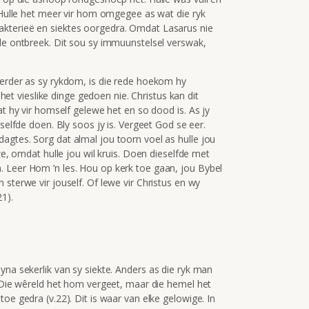
. Hulle het meer vir hom omgegee as wat die ryk
kterieë en siektes oorgedra. Omdat Lasarus nie
ale ontbreek. Dit sou sy immuunstelsel verswak,
eerder as sy rykdom, is die rede hoekom hy
y het vieslike dinge gedoen nie. Christus kan dit
at hy vir homself gelewe het en so dood is. As jy
eselfde doen. Bly soos jy is. Vergeet God se eer.
agtes. Sorg dat almal jou toorn voel as hulle jou
ewe, omdat hulle jou wil kruis. Doen dieselfde met
 Leer Hom ’n les. Hou op kerk toe gaan, jou Bybel
sterwe vir jouself. Of lewe vir Christus en wy
21).
yna sekerlik van sy siekte.
Anders as die ryk man
. Die wêreld het hom vergeet, maar die hemel het
oe gedra (v.22). Dit is waar van elke gelowige. In