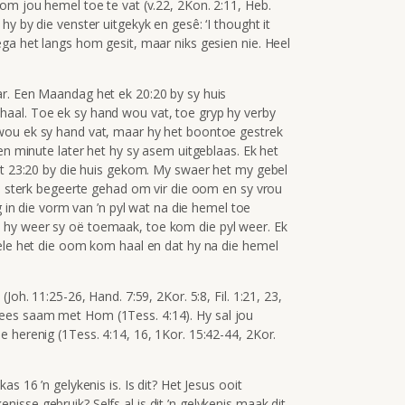
om jou hemel toe te vat (v.22, 2Kon. 2:11, Heb.
y by die venster uitgekyk en gesê: ‘I thought it
ga het langs hom gesit, maar niks gesien nie. Heel
ar. Een Maandag het ek 20:20 by sy huis
aal. Toe ek sy hand wou vat, toe gryp hy verby
wou ek sy hand vat, maar hy het boontoe gestrek
en minute later het hy sy asem uitgeblaas. Ek het
het 23:20 by die huis gekom. My swaer het my gebel
’n sterk begeerte gehad om vir die oom en sy vrou
g in die vorm van ’n pyl wat na die hemel toe
 hy weer sy oë toemaak, toe kom die pyl weer. Ek
gele het die oom kom haal en dat hy na die hemel
Joh. 11:25-26, Hand. 7:59, 2Kor. 5:8, Fil. 1:21, 23,
ees saam met Hom (1Tess. 4:14). Hy sal jou
 herenig (1Tess. 4:14, 16, 1Kor. 15:42-44, 2Kor.
s 16 ’n gelykenis is. Is dit? Het Jesus ooit
sse gebruik? Selfs al is dit ’n gelykenis maak dit