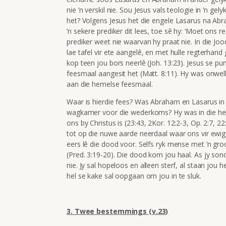
nie ’n verskil nie. Sou Jesus vals teologie in ’n g
het? Volgens Jesus het die engele Lasarus na Ab
’n sekere prediker dit lees, toe sê hy: ‘Moet ons r
prediker weet nie waarvan hy praat nie. In die Jo
lae tafel vir ete aangelê, en met hulle regterhand
kop teen jou bors neerlê (Joh. 13:23). Jesus se p
feesmaal aangesit het (Matt. 8:11). Hy was onwel
aan die hemelse feesmaal.
Waar is hierdie fees? Was Abraham en Lasarus in di
wagkamer voor die wederkoms? Hy was in die hem
ons by Christus is (23:43, 2Kor. 12:2-3, Op. 2:7, 
tot op die nuwe aarde neerdaal waar ons vir ewig 
eers lê die dood voor. Selfs ryk mense met ’n groo
(Pred. 3:19-20). Die dood kom jou haal. As jy sond
nie. Jy sal hopeloos en alleen sterf, al staan jou h
hel se kake sal oopgaan om jou in te sluk.
3. Twee bestemmings (v.23)