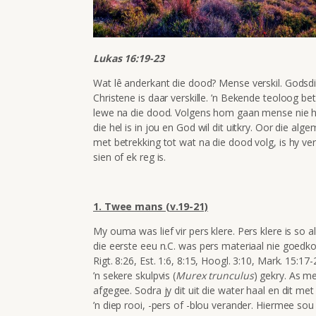
Lukas 16:19-23
Wat lê anderkant die dood? Mense verskil. Godsdien
Christene is daar verskille. ’n Bekende teoloog bet
lewe na die dood. Volgens hom gaan mense nie he
die hel is in jou en God wil dit uitkry. Oor die al
met betrekking tot wat na die dood volg, is hy ver
sien of ek reg is.
1. Twee mans (v.19-21)
My ouma was lief vir pers klere. Pers klere is so
die eerste eeu n.C. was pers materiaal nie goedko
Rigt. 8:26, Est. 1:6, 8:15, Hoogl. 3:10, Mark. 15:17-
’n sekere skulpvis (
Murex trunculus
) gekry. As me
afgegee. Sodra jy dit uit die water haal en dit met
’n diep rooi, -pers of -blou verander. Hiermee sou 