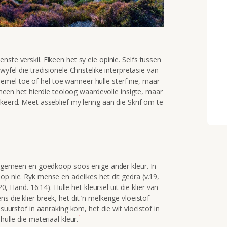
ste verskil. Elkeen het sy eie opinie. Selfs tussen
wyfel die tradisionele Christelike interpretasie van
mel toe of hel toe wanneer hulle sterf nie, maar
gemeen het hierdie teoloog waardevolle insigte, maar
keerd. Meet asseblief my lering aan die Skrif om te
 algemeen en goedkoop soos enige ander kleur. In
op nie. Ryk mense en adelikes het dit gedra (v.19,
20, Hand. 16:14). Hulle het kleursel uit die klier van
ns die klier breek, het dit ’n melkerige vloeistof
 suurstof in aanraking kom, het die wit vloeistof in
1
hulle die materiaal kleur.