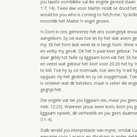
jou laaste oomblikke sal die engele gereed staan 
1:7, 14). Twee dae voor Martin Holdt se dood het h
would be you who is coming to fetch me.’ Sy kolle
moontlik het Martin ’n engel gesien.
’n Oom in ons gemeente het iets soortgelyk erva
aangekom. Sy oë was toe en hy het vlak asem geh
my. Ek het hom laat weet ek is langs hom. Weer 
en verby my gevat. Dit het ’n paar keer gebeur. Ti
daar gebly tot hulle sy liggaam kom vat het. Ek 
en vertel wat gebeur het: kort voor 20:20 het hy 
te bid. Toe hy sy oë toemaak, toe sien hy ’n wit li
opgaan. Hy het geskrik en sy oë oopgemaak. Toe
is onseker wat dit beteken, maar is seker die en
gegryp het.
Die engele vat nie jou liggaam nie, maar jou gees (
Heb. 12:23). Wanneer Jesus weer kom, kom jou g
liggaam opwek, dit verheerlik en jou gees daarmee
5:1-4).
Dalk verskil jou interpretasie van myne, omdat Luka
eiename soos Lasarus en Abraham in ander gelykeni