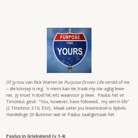
Of jy nou van Rick Warren se
Purpose Driven Life
verskil of nie
– die konsep is reg: ‘n mens kan nie traak-my-nie-agtig lewe
nie. Jy moet ‘n doel hê; iets waarvoor jy lewe. Paulus het vir
Timoteus gesê: “You, however, have followed... my aim in life”
(2 Timoteus 3:10, ESV). Maak seker jou lewensdoel is Bybels.
Handelinge 20 illustreer wat vir Paulus saakgemaak het.
Paulus in Griekeland (v.1-4)