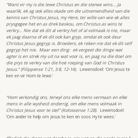
“Want vir my is die lewe Christus en die sterwe wins... Ja
waarlik, ek ag ook alles skade om die uitnemendheid van die
kennis van Christus Jesus, my Here, ter wille van wie ek alles
prysgegee het en as drek beskou, om Christus as wins te
verkry... Nie dat ek dit al verkry het of al volmaak is nie, maar
ek jaag daarna of ek dit ook kan gryp, omdat ek ook deur
Christus Jesus gegryp is. Broeders, ek reken nie dat ek dit self
gegryp het nie. Maar een ding: ek vergeet die dinge wat
agter is en strek my uit na wat voor is, en jaag na die doel om
die prys te verkry van die hoë roeping van God in Christus
Jesus.” (Filippense 1:21, 3:8, 12-14).
Lewensdoel: ‘Om Jesus te
ken en vir Hom te lewe.’
“Hom verkondig ons, terwyl ons elke mens vermaan en elke
mens in alle wysheid onderrig, om elke mens volmaak in
Christus Jesus voor te stel” (Kolossense 1:28).
Lewensdoel:
‘Om ander te help om Jesus te ken en soos Hy te wees.’