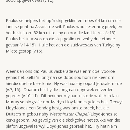
dood opgewek was (v.12).
Paulus se helpers het op ‘n skip geklim en moes 64 km om die
land se punt na Assos toe seil. Paulus wou seker nog preek, en
het besluit om 32 km uit te sny en oor die land te reis (v.13).
Paulus het in Assos op die skip geklim en verby drie eilande
gevaar (v.14-15). Hulle het aan die suid-weskus van Turkye by
Milete gestop (v.16).
Weer sien ons dat Paulus vasberade was en ‘n doel vooroë
gehad het. Selfs ‘n jongman se dood sou hom nie keer om
hierdie doel te bereik nie. Hy was haastig oppad Jerusalem toe
(v.7, 16). Daarom het hy die jongman opgewek en verder
gepreek (v.10-11). Dit herinner my aan ‘n storie wat ek in Iain
Murray se biografie oor Martyn Lloyd-Jones gelees het. Terwyl
Lloyd-Jones een Sondag besig was om te preek, het die
Duitsers ‘n gebou naby
Westminster Chapel
(Lloyd-Jones se
kerk) gebom. As gevolg van die skokgolwe het stukke van die
plafon uitgeval terwyl Lloyd-Jones gepreek het. Hy het nie ‘n