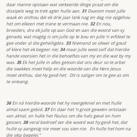
daar manne opstaan wat verkeerde dinge praat om die
dissipels weg te trek agter hulle aan.
31
Daarom moet julle
waak en onthou dat ek drie jaar lank nag en dag nie opgehou
het om elkeen met trane te vermaan nie.
32
En nou,
broeders, dra ek julle op aan God en aan die woord van sy
genade, wat magtig is om julle op te bou en julle ‘n erfdeel te
gee onder al die geheiligdes.
33
Niemand se silwer of goud
of klere het ek begeer nie;
34
maar julle weet self dat hierdie
hande voorsien het in die behoeftes van my en die wat by my
was.
35
Ek het julle in alles getoon dat ons deur so te arbei
die swakkes moet help en die woorde van die Here Jesus
moet onthou, dat Hy gesê het: Dit is saliger om te gee as om
te ontvang.
36
En ná hierdie woorde het hy neergekniel en met hulle
almal saam gebid.
37
En daar het ‘n groot geween ontstaan
van almal, en hulle het Paulus om die hals geval en hom
gesoen,
38
veral bedroef oor die woord wat hy gesê het, dat
hulle sy aangesig nie meer sou sien nie. En hulle het hom na
die skip begelei.”