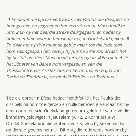
“
1
En nadat die oproer verby was, het Paulus die dissipels na
hom geroep en gegroet en het vertrek om na Macedónië te
reis.
2
En hy het daardie streke deurgegaan, en nadat hy
hulle met baie woorde bemoedig het, in Griekeland gekom.
3
En daar het hy drie maande gebly; maar toe die Jode teen
hom saamgespan het, terwyl hy juis na Sírië sou afvaar, het
hy besluit om deur Macedónië terug te gaan.
4
En tot in Asië
het Sópater van Beréa hom vergesel, en van die
Thessalonicense, Aristárchus en Secúndus, en Gajus van
Derbe en Timótheüs, en uit Asië Tíchikus en Trófimus.”
Toe die oproer in Efese bedaar het (hfst.19), het Paulus die
dissipels na hom toe geroep en hulle bemoedig. Vandaar het hy
deur noord en suid-Griekeland gereis om geld in te samel vir die
brandarm gelowiges in Jerusalem (v.1-2, 2 Korintiërs 8-9).
Omdat Griekeland in die winter reën kry, wou hy seker nie dán
op die see gewees het nie. Dít mag die rede wees hoekom hy