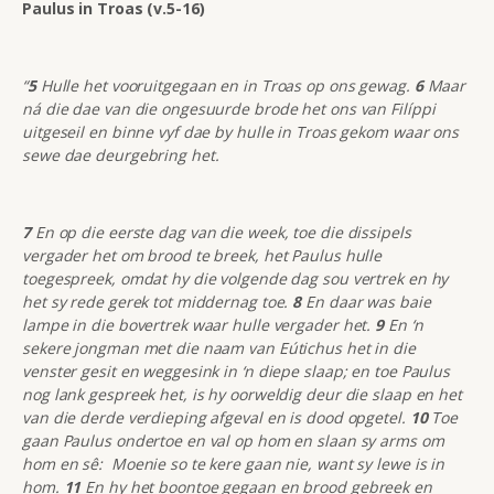
Paulus in Troas (v.5-16)
“
5
Hulle het vooruitgegaan en in Troas op ons gewag.
6
Maar
ná die dae van die ongesuurde brode het ons van Filíppi
uitgeseil en binne vyf dae by hulle in Troas gekom waar ons
sewe dae deurgebring het.
7
En op die eerste dag van die week, toe die dissipels
vergader het om brood te breek, het Paulus hulle
toegespreek, omdat hy die volgende dag sou vertrek en hy
het sy rede gerek tot middernag toe.
8
En daar was baie
lampe in die bovertrek waar hulle vergader het.
9
En ‘n
sekere jongman met die naam van Eútichus het in die
venster gesit en weggesink in ‘n diepe slaap; en toe Paulus
nog lank gespreek het, is hy oorweldig deur die slaap en het
van die derde verdieping afgeval en is dood opgetel.
10
Toe
gaan Paulus ondertoe en val op hom en slaan sy arms om
hom en sê: Moenie so te kere gaan nie, want sy lewe is in
hom.
11
En hy het boontoe gegaan en brood gebreek en