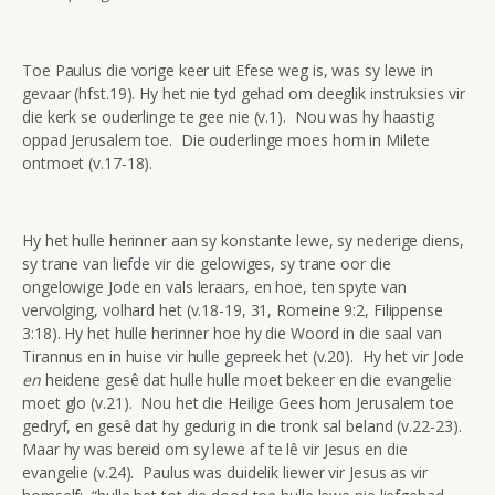
Toe Paulus die vorige keer uit Efese weg is, was sy lewe in
gevaar (hfst.19). Hy het nie tyd gehad om deeglik instruksies vir
die kerk se ouderlinge te gee nie (v.1). Nou was hy haastig
oppad Jerusalem toe. Die ouderlinge moes hom in Milete
ontmoet (v.17-18).
Hy het hulle herinner aan sy konstante lewe, sy nederige diens,
sy trane van liefde vir die gelowiges, sy trane oor die
ongelowige Jode en vals leraars, en hoe, ten spyte van
vervolging, volhard het (v.18-19, 31, Romeine 9:2, Filippense
3:18). Hy het hulle herinner hoe hy die Woord in die saal van
Tirannus en in huise vir hulle gepreek het (v.20). Hy het vir Jode
en
heidene gesê dat hulle hulle moet bekeer en die evangelie
moet glo (v.21). Nou het die Heilige Gees hom Jerusalem toe
gedryf, en gesê dat hy gedurig in die tronk sal beland (v.22-23).
Maar hy was bereid om sy lewe af te lê vir Jesus en die
evangelie (v.24). Paulus was duidelik liewer vir Jesus as vir