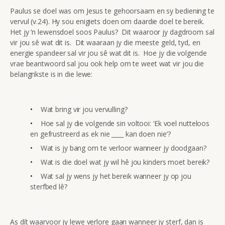
Paulus se doel was om Jesus te gehoorsaam en sy bediening te
vervul (v.24). Hy sou enigiets doen om daardie doel te bereik.
Het jy ‘n lewensdoel soos Paulus? Dit waaroor jy dagdroom sal
vir jou sê wat dit is. Dit waaraan jy die meeste geld, tyd, en
energie spandeer sal vir jou sê wat dit is. Hoe jy die volgende
vrae beantwoord sal jou ook help om te weet wat vir jou die
belangrikste is in die lewe:
Wat bring vir jou vervulling?
Hoe sal jy die volgende sin voltooi: ‘Ek voel nutteloos
en gefrustreerd as ek nie ____ kan doen nie’?
Wat is jy bang om te verloor wanneer jy doodgaan?
Wat is die doel wat jy wil hê jou kinders moet bereik?
Wat sal jy wens jy het bereik wanneer jy op jou
sterfbed lê?
As dít waarvoor jy lewe verlore gaan wanneer jy sterf, dan is