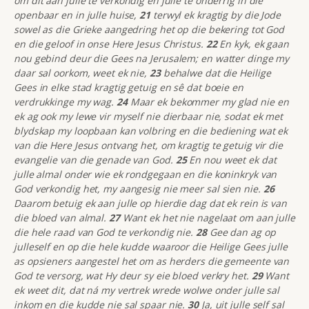
om dit aan julle te verkondig en julle te onderrig in die
openbaar en in julle huise,
21
terwyl ek kragtig by die Jode
sowel as die Grieke aangedring het op die bekering tot God
en die geloof in onse Here Jesus Christus.
22
En kyk, ek gaan
nou gebind deur die Gees na Jerusalem; en watter dinge my
daar sal oorkom, weet ek nie,
23
behalwe dat die Heilige
Gees in elke stad kragtig getuig en sê dat boeie en
verdrukkinge my wag.
24
Maar ek bekommer my glad nie en
ek ag ook my lewe vir myself nie dierbaar nie, sodat ek met
blydskap my loopbaan kan volbring en die bediening wat ek
van die Here Jesus ontvang het, om kragtig te getuig vir die
evangelie van die genade van God.
25
En nou weet ek dat
julle almal onder wie ek rondgegaan en die koninkryk van
God verkondig het, my aangesig nie meer sal sien nie.
26
Daarom betuig ek aan julle op hierdie dag dat ek rein is van
die bloed van almal.
27
Want ek het nie nagelaat om aan julle
die hele raad van God te verkondig nie.
28
Gee dan ag op
julleself en op die hele kudde waaroor die Heilige Gees julle
as opsieners aangestel het om as herders die gemeente van
God te versorg, wat Hy deur sy eie bloed verkry het.
29
Want
ek weet dit, dat ná my vertrek wrede wolwe onder julle sal
inkom en die kudde nie sal spaar nie.
30
Ja, uit julle self sal