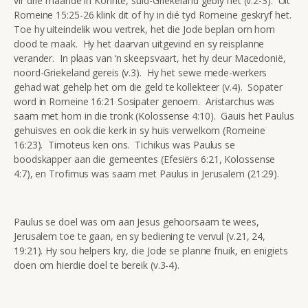
vir drie maande in Korinte, suid-Griekeland gebly het (v.2-3). Uit
Romeine 15:25-26 klink dit of hy in dié tyd Romeine geskryf het.
Toe hy uiteindelik wou vertrek, het die Jode beplan om hom
dood te maak. Hy het daarvan uitgevind en sy reisplanne
verander. In plaas van ‘n skeepsvaart, het hy deur Macedonië,
noord-Griekeland gereis (v.3). Hy het sewe mede-werkers
gehad wat gehelp het om die geld te kollekteer (v.4). Sopater
word in Romeine 16:21 Sosipater genoem. Aristarchus was
saam met hom in die tronk (Kolossense 4:10). Gauis het Paulus
gehuisves en ook die kerk in sy huis verwelkom (Romeine
16:23). Timoteus ken ons. Tichikus was Paulus se
boodskapper aan die gemeentes (Efesiërs 6:21, Kolossense
4:7), en Trofimus was saam met Paulus in Jerusalem (21:29).
Paulus se doel was om aan Jesus gehoorsaam te wees,
Jerusalem toe te gaan, en sy bediening te vervul (v.21, 24,
19:21). Hy sou helpers kry, die Jode se planne fnuik, en enigiets
doen om hierdie doel te bereik (v.3-4).