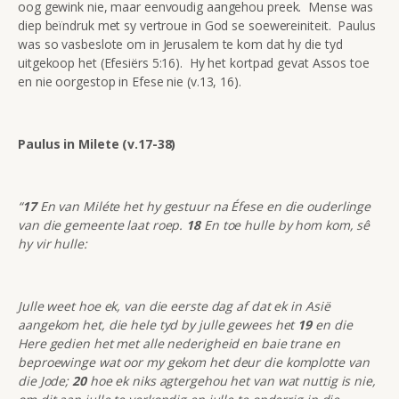
oog gewink nie, maar eenvoudig aangehou preek. Mense was
diep beïndruk met sy vertroue in God se soewereiniteit. Paulus
was so vasbeslote om in Jerusalem te kom dat hy die tyd
uitgekoop het (Efesiërs 5:16). Hy het kortpad gevat Assos toe
en nie oorgestop in Efese nie (v.13, 16).
Paulus in Milete (v.17-38)
“
17
En van Miléte het hy gestuur na Éfese en die ouderlinge
van die gemeente laat roep.
18
En toe hulle by hom kom, sê
hy vir hulle:
Julle weet hoe ek, van die eerste dag af dat ek in Asië
aangekom het, die hele tyd by julle gewees het
19
en die
Here gedien het met alle nederigheid en baie trane en
beproewinge wat oor my gekom het deur die komplotte van
die Jode;
20
hoe ek niks agtergehou het van wat nuttig is nie,