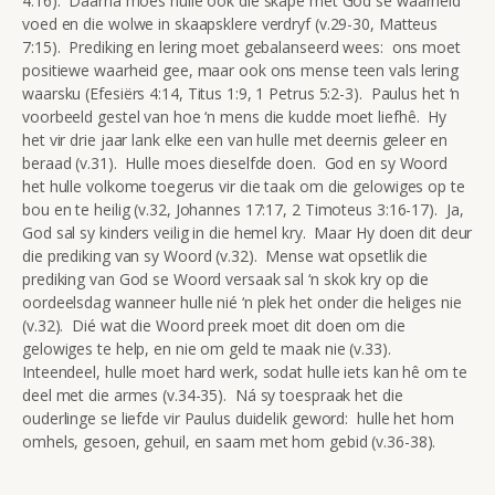
4:16). Daarná moes hulle ook die skape met God se waarheid
voed en die wolwe in skaapsklere verdryf (v.29-30, Matteus
7:15). Prediking en lering moet gebalanseerd wees: ons moet
positiewe waarheid gee, maar ook ons mense teen vals lering
waarsku (Efesiërs 4:14, Titus 1:9, 1 Petrus 5:2-3). Paulus het ‘n
voorbeeld gestel van hoe ‘n mens die kudde moet liefhê. Hy
het vir drie jaar lank elke een van hulle met deernis geleer en
beraad (v.31). Hulle moes dieselfde doen. God en sy Woord
het hulle volkome toegerus vir die taak om die gelowiges op te
bou en te heilig (v.32, Johannes 17:17, 2 Timoteus 3:16-17). Ja,
God sal sy kinders veilig in die hemel kry. Maar Hy doen dit deur
die prediking van sy Woord (v.32). Mense wat opsetlik die
prediking van God se Woord versaak sal ‘n skok kry op die
oordeelsdag wanneer hulle nié ‘n plek het onder die heliges nie
(v.32). Dié wat die Woord preek moet dit doen om die
gelowiges te help, en nie om geld te maak nie (v.33).
Inteendeel, hulle moet hard werk, sodat hulle iets kan hê om te
deel met die armes (v.34-35). Ná sy toespraak het die
ouderlinge se liefde vir Paulus duidelik geword: hulle het hom
omhels, gesoen, gehuil, en saam met hom gebid (v.36-38).