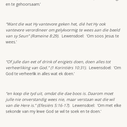
en te gehoorsaam.’
“Want die wat Hy vantevore geken het, dié het Hy ook
vantevore verordineer om gelykvormig te wees aan die beeld
van sy Seun” (Romeine 8:29).
Lewensdoel: ‘Om soos Jesus te
wees.’
“Of julle dan eet of drink of enigiets doen, doen alles tot
verheerliking van God.” (1 Korintiërs 10:31).
Lewensdoel: ‘Om
God te verheerlik in alles wat ek doen.’
“en koop die tyd uit, omdat die dae boos is. Daarom moet
julle nie onverstandig wees nie, maar verstaan wat die wil
van die Here is.” (Efesiërs 5:16-17).
Lewensdoel: ‘Om met elke
sekonde van my lewe God se wil te soek en te doen.’