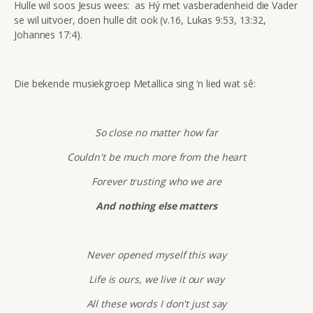
Hulle wil soos Jesus wees: as Hý met vasberadenheid die Vader
se wil uitvoer, doen hulle dit ook (v.16, Lukas 9:53, 13:32,
Johannes 17:4).
Die bekende musiekgroep Metallica sing ‘n lied wat sê:
So close no matter how far
Couldn't be much more from the heart
Forever trusting who we are
And nothing else matters
Never opened myself this way
Life is ours, we live it our way
All these words I don't just say