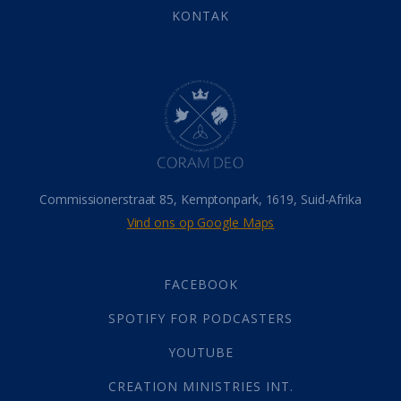
Eindtyd
(142)
KONTAK
Belonings
(4)
Dood
(26)
Hel
(21)
Hemel
(31)
Israel
(14)
Millennium
(1)
Oordeelsdag
(19)
Verheerlikte liggaam
(3)
Commissionerstraat 85, Kemptonpark, 1619, Suid-Afrika
Wederkoms
(27)
Vind ons op Google Maps
Gebed
(87)
Dankbaarheid
(5)
Die Onse Vader
(12)
FACEBOOK
Vas
(2)
SPOTIFY FOR PODCASTERS
God
(392)
Afgode
(23)
YOUTUBE
Tien Plae
(5)
CREATION MINISTRIES INT.
Almag
(1)