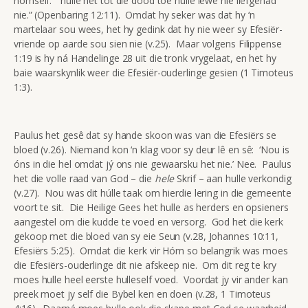
homself: “hulle het tot die dood toe hulle lewe nie liefgehad
nie.” (Openbaring 12:11). Omdat hy seker was dat hy ‘n
martelaar sou wees, het hy gedink dat hy nie weer sy Efesiër-
vriende op aarde sou sien nie (v.25). Maar volgens Filippense
1:19 is hy ná Handelinge 28 uit die tronk vrygelaat, en het hy
baie waarskynlik weer die Efesiër-ouderlinge gesien (1 Timoteus
1:3).
Paulus het gesê dat sy hande skoon was van die Efesiërs se
bloed (v.26). Niemand kon ‘n klag voor sy deur lê en sê: ‘Nou is
óns in die hel omdat jý ons nie gewaarsku het nie.’ Nee. Paulus
het die volle raad van God – die
hele
Skrif – aan hulle verkondig
(v.27). Nou was dit húlle taak om hierdie lering in die gemeente
voort te sit. Die Heilige Gees het hulle as herders en opsieners
aangestel om die kudde te voed en versorg. God het die kerk
gekoop met die bloed van sy eie Seun (v.28, Johannes 10:11,
Efesiërs 5:25). Omdat die kerk vir Hóm so belangrik was moes
die Efesiërs-ouderlinge dit nie afskeep nie. Om dit reg te kry
moes hulle heel eerste hulleself voed. Voordat jy vir ander kan
preek moet jy self die Bybel ken en doen (v.28, 1 Timoteus