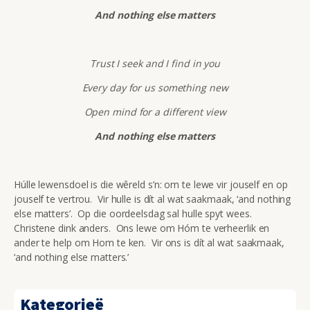
And nothing else matters
Trust I seek and I find in you
Every day for us something new
Open mind for a different view
And nothing else matters
Húlle lewensdoel is die wêreld s’n: om te lewe vir jouself en op
jouself te vertrou. Vir hulle is dít al wat saakmaak, ‘and nothing
else matters’. Op die oordeelsdag sal hulle spyt wees.
Christene dink anders. Ons lewe om Hóm te verheerlik en
ander te help om Hom te ken. Vir ons is dít al wat saakmaak,
‘and nothing else matters.’
Kategorieë