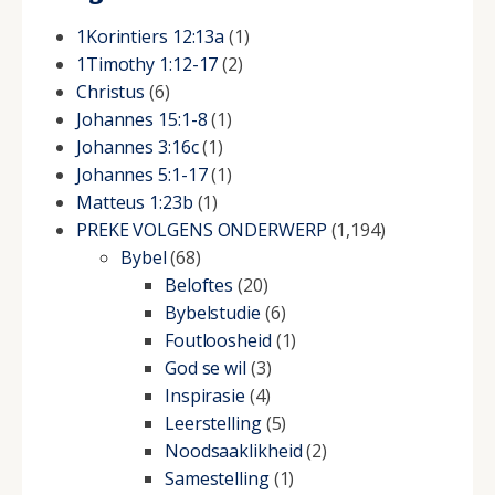
1Korintiers 12:13a
(1)
1Timothy 1:12-17
(2)
Christus
(6)
Johannes 15:1-8
(1)
Johannes 3:16c
(1)
Johannes 5:1-17
(1)
Matteus 1:23b
(1)
PREKE VOLGENS ONDERWERP
(1,194)
Bybel
(68)
Beloftes
(20)
Bybelstudie
(6)
Foutloosheid
(1)
God se wil
(3)
Inspirasie
(4)
Leerstelling
(5)
Noodsaaklikheid
(2)
Samestelling
(1)