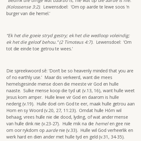
“Bedink die dinge wat daarbo is, nie wat op die aarde is nie.”
(Kolossense 3:2).
Lewensdoel: ‘Om op aarde te lewe soos ‘n
burger van die hemel.’
“Ek het die goeie stryd gestry; ek het die wedloop voleindig;
ek het die geloof behou.” (2 Timoteus 4:7).
Lewensdoel: ‘Om
tot die einde toe getrou te wees.’
Die spreekwoord sê: ‘Don’t be so heavenly minded that you are
of no earthly use.’ Maar dis verkeerd, want die mees
hemelsgesinde mense doen die meeste vir God en hulle
naaste. Sulke mense koop die tyd uit (v.13, 16), want hulle weet
Jesus kom amper. Hulle lewe vir God en daarom is hulle
nederig (v.19). Hulle doel om God te eer, maak hulle getrou aan
Hom en sy Woord (v.20, 27, 11:23). Omdat hulle Hóm wil
behaag, vrees hulle nie die dood, lyding, of wat ander mense
van hulle dink nie (v.23-27). Hulle mik na die
hemel
en gee nie
om oor rykdom op
aarde
nie (v.33). Hulle wil God verheerlik en
werk hard en dien ander met hulle tyd en geld (v.31, 34-35).