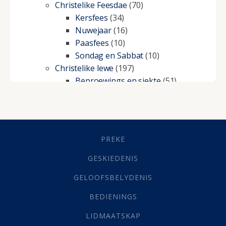
Christelike Feesdae
(70)
Kersfees
(34)
Nuwejaar
(16)
Paasfees
(10)
Sondag en Sabbat
(10)
Christelike lewe
(197)
Beproewings en siekte
(51)
Besluitneming
(6)
Dissipline
(10)
Geestelike Groei
(10)
Gehoorsaamheid
(6)
PREKE
Geld
(21)
Grys Areas
(4)
GESKIEDENIS
Hofsake
(2)
GELOOFSBELYDENIS
Lewensdoel
(3)
Selfondersoek
(1)
BEDIENINGS
Vervolging
(19)
LIDMAATSKAP
Werk
(22)