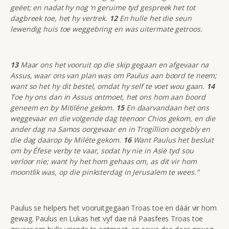
geëet; en nadat hy nog ‘n geruime tyd gespreek het tot
dagbreek toe, het hy vertrek.
12
En hulle het die seun
lewendig huis toe weggebring en was uitermate getroos.
13
Maar ons het vooruit op die skip gegaan en afgevaar na
Assus, waar ons van plan was om Paulus aan boord te neem;
want so het hy dit bestel, omdat hy self te voet wou gaan.
14
Toe hy ons dan in Assus ontmoet, het ons hom aan boord
geneem en by Mitiléne gekom.
15
En daarvandaan het ons
weggevaar en die volgende dag teenoor Chios gekom, en die
ander dag na Samos oorgevaar en in Trogíllion oorgebly en
die dag daarop by Miléte gekom.
16
Want Paulus het besluit
om by Éfese verby te vaar, sodat hy nie in Asië tyd sou
verloor nie; want hy het hom gehaas om, as dit vir hom
moontlik was, op die pinksterdag in Jerusalem te wees.”
Paulus se helpers het vooruitgegaan Troas toe en dáár vir hom
gewag. Paulus en Lukas het vyf dae ná Paasfees Troas toe