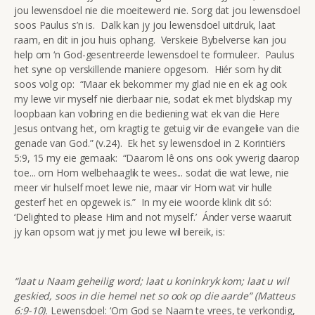
jou lewensdoel nie die moeitewerd nie. Sorg dat jou lewensdoel
soos Paulus s’n is. Dalk kan jy jou lewensdoel uitdruk, laat
raam, en dit in jou huis ophang. Verskeie Bybelverse kan jou
help om ‘n God-gesentreerde lewensdoel te formuleer. Paulus
het syne op verskillende maniere opgesom. Hiér som hy dit
soos volg op: “Maar ek bekommer my glad nie en ek ag ook
my lewe vir myself nie dierbaar nie, sodat ek met blydskap my
loopbaan kan volbring en die bediening wat ek van die Here
Jesus ontvang het, om kragtig te getuig vir die evangelie van die
genade van God.” (v.24). Ek het sy lewensdoel in 2 Korintiërs
5:9, 15 my eie gemaak: “Daarom lê ons ons ook ywerig daarop
toe... om Hom welbehaaglik te wees... sodat die wat lewe, nie
meer vir hulself moet lewe nie, maar vir Hom wat vir hulle
gesterf het en opgewek is.” In my eie woorde klink dit só:
‘Delighted to please Him and not myself.’ Ánder verse waaruit
jy kan opsom wat jy met jou lewe wil bereik, is:
“laat u Naam geheilig word; laat u koninkryk kom; laat u wil
geskied, soos in die hemel net so ook op die aarde” (Matteus
6:9-10).
Lewensdoel: ‘Om God se Naam te vrees, te verkondig,