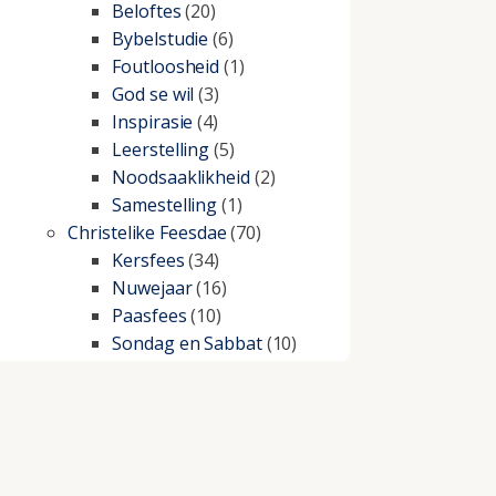
Beloftes
(20)
Bybelstudie
(6)
Foutloosheid
(1)
God se wil
(3)
Inspirasie
(4)
Leerstelling
(5)
Noodsaaklikheid
(2)
Samestelling
(1)
Christelike Feesdae
(70)
Kersfees
(34)
Nuwejaar
(16)
Paasfees
(10)
Sondag en Sabbat
(10)
Christelike lewe
(197)
Beproewings en siekte
(51)
Besluitneming
(6)
Dissipline
(10)