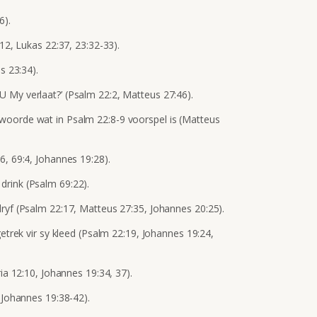
6).
:12, Lukas 22:37, 23:32-33).
s 23:34).
 My verlaat?’ (Psalm 22:2, Matteus 27:46).
woorde wat in Psalm 22:8-9 voorspel is (Matteus
6, 69:4, Johannes 19:28).
drink (Psalm 69:22).
dryf (Psalm 22:17, Matteus 27:35, Johannes 20:25).
getrek vir sy kleed (Psalm 22:19, Johannes 19:24,
ria 12:10, Johannes 19:34, 37).
, Johannes 19:38-42).