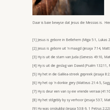
Daar is baie bewyse dat Jesus die Messias is. Hier 
[1] Jesus is gebore in Betlehem (Miga 5:1, Lukas 2
[2] Jesus is gebore uit 'n maagd (Jesaja 7:14, Mat
[3] Hy is uit die stam van Juda (Genesis 49:10, Mat
[4] Hy is uit die geslag van Dawid (Psalm 132:11, 
[5] Hy het in die Galilea-streek gepreek (Jesaja 8:
[6] Hy het op 'n donkie gery (Matteus 21:4-5, Sagg
[7] Hy is deur een van sy eie vriende verraai (41:1
[8] Hy het stilgebly by sy verhoor (Jesaja 53:7, Ma
[9] Hy was onskuldig (Jesaja 53:8-9, 1 Petrus 2:22)