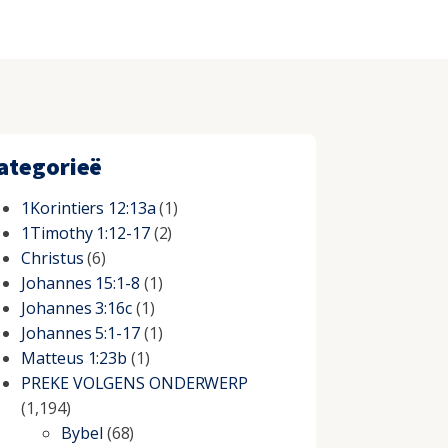
ategorieë
1Korintiers 12:13a
(1)
1Timothy 1:12-17
(2)
Christus
(6)
Johannes 15:1-8
(1)
Johannes 3:16c
(1)
Johannes 5:1-17
(1)
Matteus 1:23b
(1)
PREKE VOLGENS ONDERWERP
(1,194)
Bybel
(68)