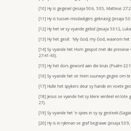
[10] Hy is gegesel (Jesaja 50:6, 53:5, Matteus 27:2
[11] Hy is tussen misdadigers gekruisig (Jesaja 53
[12] Hy het vir sy vyande gebid (Jesaja 53:12, Luka
[13] Hy het gesê: ‘My God, my God, waarom het U
[14] Sy vyande het Hom gespot met die presiese 
27:41-43).
[15] Hy het dors geword aan die kruis (Psalm 22:1
[16] Sy vyande het vir Hom suurwyn gegee om te 
[17] Hulle het spykers deur sy hande en voete ge
[18] Jesus se vyande het sy klere verdeel en lote 
27).
[19] Sy vyande het 'n spies in sy sy gesteek (Saga
[20] Hy is in rykman se graf begrawe (Jesaja 53:9