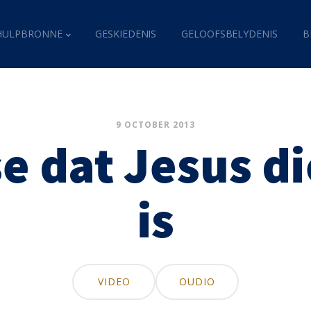
HULPBRONNE
GESKIEDENIS
GELOOFSBELYDENIS
B
9 OCTOBER 2013
e dat Jesus di
is
VIDEO
OUDIO