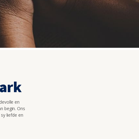
ark
devolle en
an begin. Ons
 sy liefde en