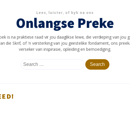
Lees, luister, of kyk na ons
Onlangse Preke
oek is na praktiese raad vir jou daaglikse lewe, die verdieping van jou 
an die Skrif, of 'n versterking van jou geestelike fondament, ons preeka
verseker van inspirasie, opleiding en bemoediging.
Search
for:
EED!