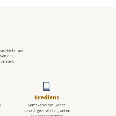
trokke te raak
 van ons
versterk.
Erediens
g
Samekoms om God te
s
aanbid, geestelik te groei en
geïnspireer te word.