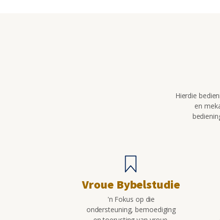
Hierdie bedie
en meka
bedienin
Vroue Bybelstudie
'n Fokus op die
ondersteuning, bemoediging
en toerusting van vroue.