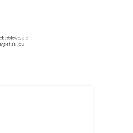
gebedslewe, die
rgief sal jou