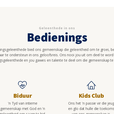
Geleenthede in ons
Bedienings
ningsgeleenthede bied ons gemeenskap die geleentheid om te groei, be
ar te ondersteun in ons geloofsreis. Ons nooi jou uit om deel te word
gsgeleenthede en jou gawes en talente te deel om die gemeenskap te 
Biduur
Kids Club
'n Tyd van intieme
Ons het 'n passie vir die jeu
gemeenskap met God en 'n
en glo dat hulle die toekom
geleentheid om saam te bid.
van ons gemeenskap is.