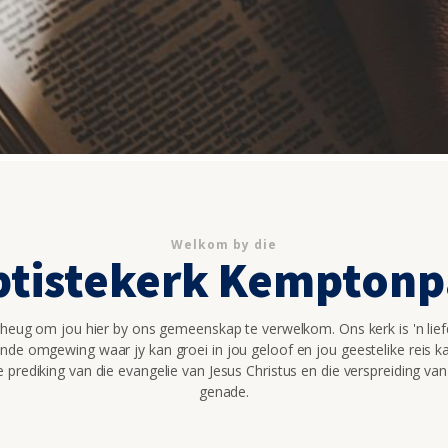
Welkom by die
ptistekerk Kemptonp
rheug om jou hier by ons gemeenskap te verwelkom. Ons kerk is 'n lief
de omgewing waar jy kan groei in jou geloof en jou geestelike reis k
 prediking van die evangelie van Jesus Christus en die verspreiding van
genade.