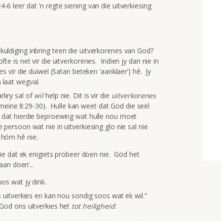
-6 leer dat 'n regte siening van die uitverkiesing
kuldiging inbring teen die uitverkorenes van God?
te is net vir die uitverkorenes. Indien jy dan nie in
ees vir die duiwel (Satan beteken ‘aanklaer’) hê. Jy
 laat wegval.
rkry sal of
wil
help nie. Dit is vir die
uitverkorenes
eine 8:29-30). Hulle kan weet dat God die seël
en dat hierdie beproewing wat hulle nou moet
 persoon wat nie in uitverkiesing glo nie sal nie
 hóm hê nie.
p nie dat ek enigiets probeer doen nie. God het
an doen’...
oos wat jy dink.
is uitverkies en kan nou sondig soos wat ek wil.”
 God ons uitverkies het
tot heiligheid
: