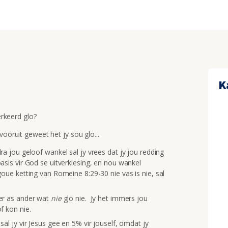
K
erkeerd glo?
ooruit geweet het jy sou glo...
ra jou geloof wankel sal jy vrees dat jy jou redding
basis vir God se uitverkiesing, en nou wankel
goue ketting van Romeine 8:29-30 nie vas is nie, sal
ter as ander wat
nie
glo nie. Jy het immers jou
f kon nie.
sal jy vir Jesus gee en 5% vir jouself, omdat jy