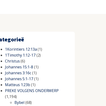
ategorieë
1Korintiers 12:13a
(1)
1Timothy 1:12-17
(2)
Christus
(6)
Johannes 15:1-8
(1)
Johannes 3:16c
(1)
Johannes 5:1-17
(1)
Matteus 1:23b
(1)
PREKE VOLGENS ONDERWERP
(1,194)
Bybel
(68)