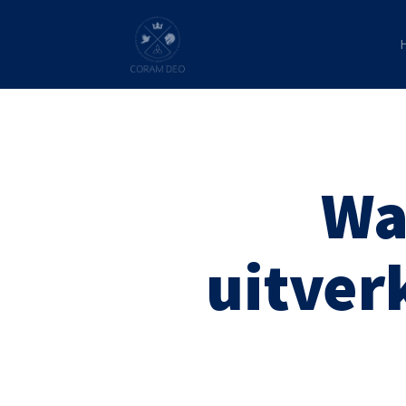
Wa
uitver