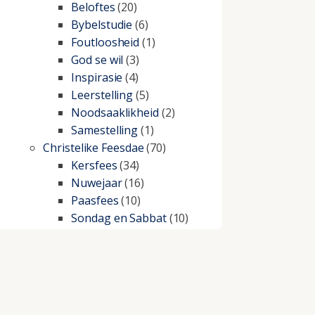
Beloftes
(20)
Bybelstudie
(6)
Foutloosheid
(1)
God se wil
(3)
Inspirasie
(4)
Leerstelling
(5)
Noodsaaklikheid
(2)
Samestelling
(1)
Christelike Feesdae
(70)
Kersfees
(34)
Nuwejaar
(16)
Paasfees
(10)
Sondag en Sabbat
(10)
Christelike lewe
(197)
Beproewings en siekte
(51)
Besluitneming
(6)
Dissipline
(10)