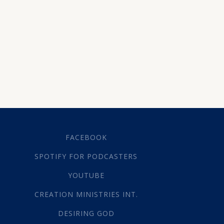
(7)
Menslike natuur
(1)
Opstanding
(31)
Drie-Eenheid
(7)
Engele
(12)
Ewigheid
(1)
God in beheer
(3)
Heilige Gees
(68)
Die Trooster
(1)
Doping in die Gees
(1)
FACEBOOK
Herlewing
(18)
SPOTIFY FOR PODCASTERS
Inspirasie
(1)
Inwoning
(1)
YOUTUBE
Sonde teen die Gees
CREATION MINISTRIES INT.
(2)
Verseëling
(1)
DESIRING GOD
Vervulling
(1)