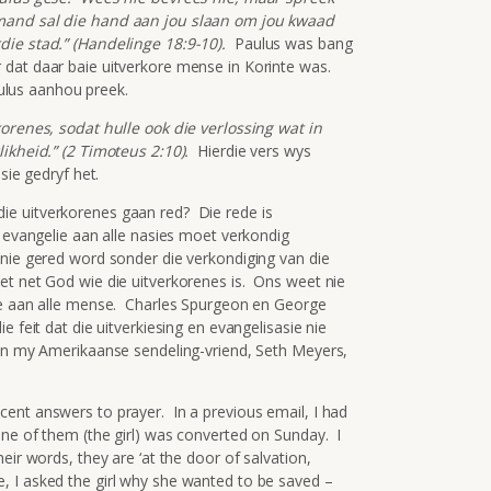
emand sal die hand aan jou slaan om jou kwaad
die stad.” (Handelinge 18:9-10).
Paulus was bang
dat daar baie uitverkore mense in Korinte was.
lus aanhou preek.
korenes, sodat hulle ook die verlossing wat in
ikheid.” (2 Timoteus 2:10).
Hierdie vers wys
sie gedryf het.
e uitverkorenes gaan red? Die rede is
 evangelie aan alle nasies moet verkondig
nie gered word sonder die verkondiging van die
t net God wie die uitverkorenes is. Ons weet nie
lie aan alle mense. Charles Spurgeon en George
e feit dat die uitverkiesing en evangelisasie nie
van my Amerikaanse sendeling-vriend, Seth Meyers,
ent answers to prayer. In a previous email, I had
ne of them (the girl) was converted on Sunday. I
eir words, they are ‘at the door of salvation,
 I asked the girl why she wanted to be saved –