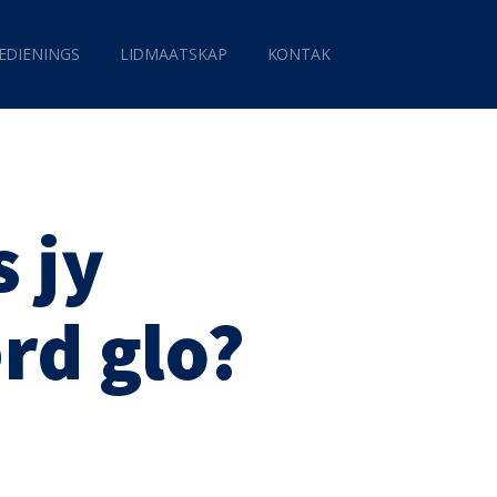
EDIENINGS
LIDMAATSKAP
KONTAK
 jy
rd glo?