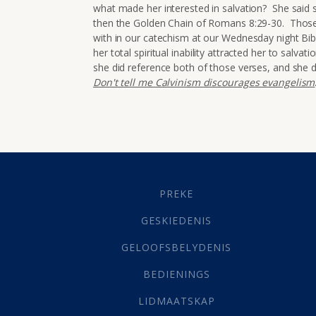
what made her interested in salvation? She said 
then the Golden Chain of Romans 8:29-30. Those 
with in our catechism at our Wednesday night Bi
her total spiritual inability attracted her to salva
she did reference both of those verses, and she
Don't tell me Calvinism discourages evangelism
PREKE
GESKIEDENIS
GELOOFSBELYDENIS
BEDIENINGS
LIDMAATSKAP