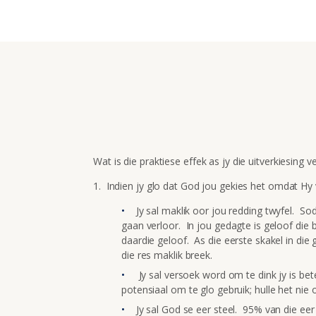
Wat is die praktiese effek as jy die uitverkiesing v
1. Indien jy glo dat God jou gekies het omdat Hy v
Jy sal maklik oor jou redding twyfel. Sod
gaan verloor. In jou gedagte is geloof die 
daardie geloof. As die eerste skakel in die 
die res maklik breek.
Jy sal versoek word om te dink jy is be
potensiaal om te glo gebruik; hulle het nie o
Jy sal God se eer steel. 95% van die eer 