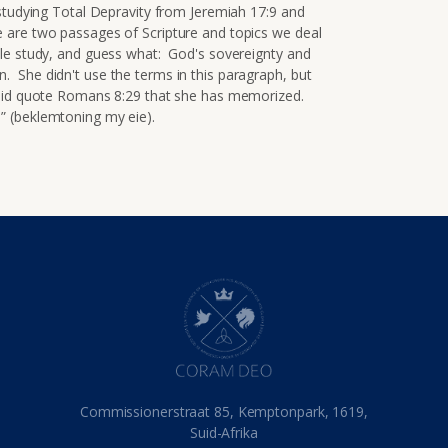
studying Total Depravity from Jeremiah 17:9 and
are two passages of Scripture and topics we deal
ble study, and guess what: God's sovereignty and
tion. She didn't use the terms in this paragraph, but
 did quote Romans 8:29 that she has memorized.
.” (beklemtoning my eie).
Commissionerstraat 85, Kemptonpark, 1619,
Suid-Afrika