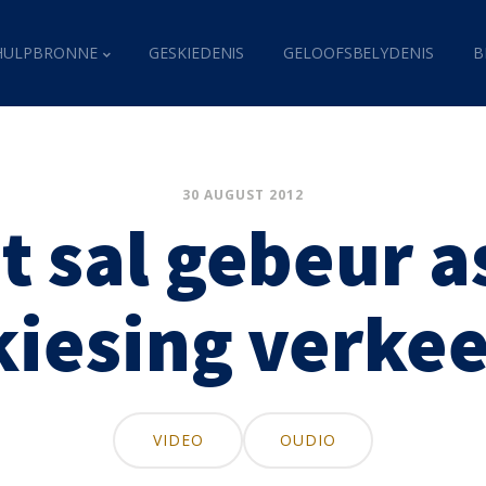
HULPBRONNE
GESKIEDENIS
GELOOFSBELYDENIS
B
30 AUGUST 2012
t sal gebeur as
kiesing verkee
VIDEO
OUDIO