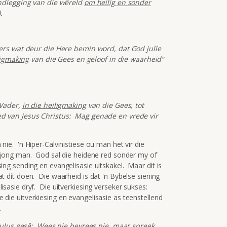
ndlegging van die wêreld
om heilig en sonder
.
ers wat deur die Here bemin word, dat God julle
ligmaking
van die Gees en geloof in die waarheid”
 Vader,
in die heiligmaking
van die Gees, tot
d van Jesus Christus: Mag genade en vrede vir
 nie. 'n Hiper-Calvinistiese ou man het vir die
it jong man. God sal die heidene red sonder my of
ing sending en evangelisasie uitskakel. Maar dit is
at dít doen. Die waarheid is dat 'n Bybelse siening
lisasie dryf. Die uitverkiesing verseker sukses:
e die uitverkiesing en evangelisasie as teenstellend
.
Paulus gesê: Wees nie bevrees nie, maar spreek