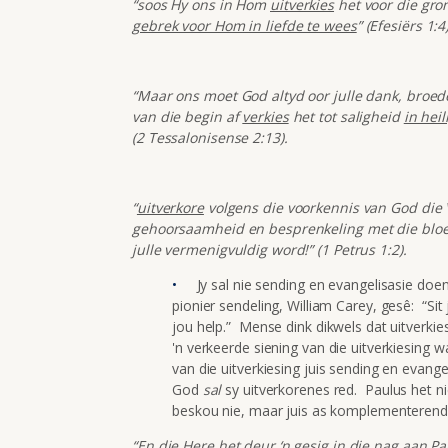
“soos Hy ons in Hom
uitverkies
het voor die gro
gebrek voor Hom in liefde te wees
” (Efesiërs 1:4)
“Maar ons moet God altyd oor julle dank, broed
van die begin af
verkies
het tot saligheid
in hei
(2 Tessalonisense 2:13).
“
uitverkore
volgens die voorkennis van God die
gehoorsaamheid en besprenkeling met die bloe
julle vermenigvuldig word!” (1 Petrus 1:2).
Jy sal nie sending en evangelisasie doen
pionier sendeling, William Carey, gesê: “S
jou help.” Mense dink dikwels dat uitverkies
'n verkeerde siening van die uitverkiesing w
van die uitverkiesing juis sending en evange
God
sal
sy uitverkorenes red. Paulus het ni
beskou nie, maar juis as komplementerend
“En die Here het deur ‘n gesig in die nag aan 