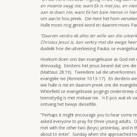
en moenie swyg nie; want Ek is met jou, en ni
aan te doen nie, want Ek het baie mense in hier
om aan te hou preek. Die Here het hom verseker 
Hulle moes nog gered word en daarom moes Pau
“Daarom verdra ek alles ter wille van die uitver
Christus Jesus is, kan verkry met die ewige heerl
duidelik hoe die uitverkiesing Paulus se evangelisa
Hoekom doen ons dan evangelisasie as God net di
drievoudig. Eerstens het Jesus beveel dat ons die
(Matteus 28:19). Tweedens sal die uitverkorenes 
evangelie nie (Romeine 10:13-17). En derdens wee
wie hulle is nie en daarom preek ons die evange
Whitefield se evangelisasie pogings onderstreep di
teenstrydig is met mekaar nie. 'n E-pos wat ek 
ontvang het bewys dieselfde.
“Perhaps it might encourage you to hear some rec
asked everyone to pray for three young adults. O
met with the other two (boys) yesterday, and in th
about to enter’. Sunday when she approached me,