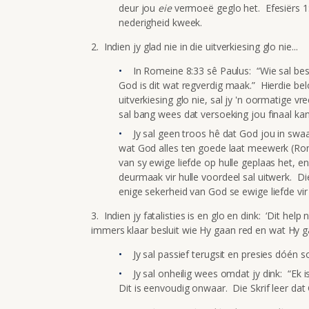
deur jou
eie
vermoeë geglo het. Efesiërs 1:4
nederigheid kweek.
2. Indien jy glad nie in die uitverkiesing glo nie...
In Romeine 8:33 sê Paulus: “Wie sal bes
God is dit wat regverdig maak.” Hierdie belof
uitverkiesing glo nie, sal jy 'n oormatige vr
sal bang wees dat versoeking jou finaal kan
Jy sal geen troos hê dat God jou in swaa
wat God alles ten goede laat meewerk (Rom
van sy ewige liefde op hulle geplaas het, 
deurmaak vir hulle voordeel sal uitwerk. Die
enige sekerheid van God se ewige liefde vir
3. Indien jy fatalisties is en glo en dink: ‘Dit hel
immers klaar besluit wie Hy gaan red en wat Hy ga
Jy sal passief terugsit en presies dóén s
Jy sal onheilig wees omdat jy dink: “Ek 
Dit is eenvoudig onwaar. Die Skrif leer dat