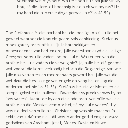
voetbank van my voete. Watter soort huis sal julle vir My
bou, sê die Here, of hoedanig is die plek van my rus? Het
my hand nie al hierdie dinge gemaak nie?” (v.48-50).
Toe Stefanus dié teks aanhaal het die Jode ‘gekook’. Hulle het
geweet waaroor die konteks gaan: vals aanbidding. Stefanus
moes gou sy preek afsluit: “Julle hardnekkiges en
onbesnedenes van hart en ore, julle weerstaan altyd die Heilige
Gees; net soos julle vaders, so ook julle. Watter een van die
profete het julle vaders nie vervolg nie? Ja, hulle het dié gedood
wat vooraf die koms verkondig het van die Regverdige, van wie
julle nou verraaiers en moordenaars geword het; julle wat die
wet deur die beskikkinge van engele ontvang het en tog nie
onderhou het nie!” (v.51-53). Stefánus het nie vir Moses en die
tempel gelaster nie; húllehet. Dwarsdeur sy preek verwys hy na
‘ons vaders’. Maar toe hy aan die einde praat van húlle wat die
profete en die Messias vermoor het, sê hy: ‘júlle vaders’. Hy
was nie deel van hulle nie. Christenskap was nie maar net ‘n
sekte van Judaïsme nie – dit was ‘n ander godsdiens; die
ware
godsdiens van Abraham, Josef, Moses, David en Nuwe