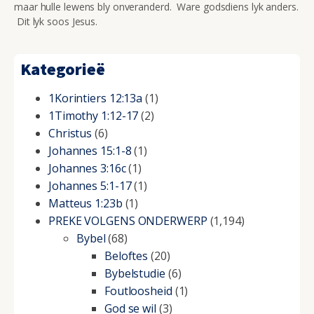
maar hulle lewens bly onveranderd. Ware godsdiens lyk anders.
Dit lyk soos Jesus.
Kategorieë
1Korintiers 12:13a
(1)
1Timothy 1:12-17
(2)
Christus
(6)
Johannes 15:1-8
(1)
Johannes 3:16c
(1)
Johannes 5:1-17
(1)
Matteus 1:23b
(1)
PREKE VOLGENS ONDERWERP
(1,194)
Bybel
(68)
Beloftes
(20)
Bybelstudie
(6)
Foutloosheid
(1)
God se wil
(3)