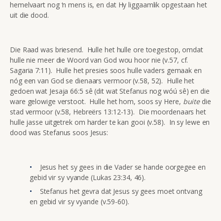
hemelvaart nog ‘n mens is, en dat Hy liggaamlik opgestaan het
uit die dood.
Die Raad was briesend. Hulle het hulle ore toegestop, omdat
hulle nie meer die Woord van God wou hoor nie (v.57, cf.
Sagaria 7:11). Hulle het presies soos hulle vaders gemaak en
nóg een van God se dienaars vermoor (v.58, 52). Hulle het
gedoen wat Jesaja 66:5 sê (dit wat Stefanus nog wóú sê) en die
ware gelowige verstoot. Hulle het hom, soos sy Here,
buite
die
stad vermoor (v.58, Hebreërs 13:12-13). Die moordenaars het
hulle jasse uitgetrek om harder te kan gooi (v.58). In sy lewe en
dood was Stefanus soos Jesus:
Jesus het sy gees in die Vader se hande oorgegee en
gebid vir sy vyande (Lukas 23:34, 46).
Stefanus het gevra dat Jesus sy gees moet ontvang
en gebid vir sy vyande (v.59-60).