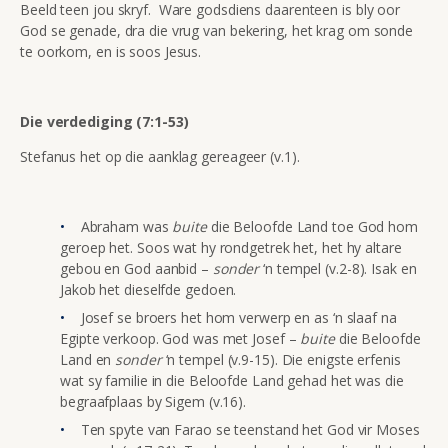
Beeld teen jou skryf. Ware godsdiens daarenteen is bly oor
God se genade, dra die vrug van bekering, het krag om sonde
te oorkom, en is soos Jesus.
Die verdediging (7:1-53)
Stefanus het op die aanklag gereageer (v.1).
Abraham was
buite
die Beloofde Land toe God hom
geroep het. Soos wat hy rondgetrek het, het hy altare
gebou en God aanbid –
sonder
‘n tempel (v.2-8). Isak en
Jakob het dieselfde gedoen.
Josef se broers het hom verwerp en as ‘n slaaf na
Egipte verkoop. God was met Josef –
buite
die Beloofde
Land en
sonder
‘n tempel (v.9-15). Die enigste erfenis
wat sy familie in die Beloofde Land gehad het was die
begraafplaas by Sigem (v.16).
Ten spyte van Farao se teenstand het God vir Moses