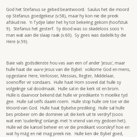
God het Stefanus se gebed beantwoord. Saulus het die moord
op Stefanus goedgekeur (v.58), maar hy kon nie die preek
afskud nie. ‘n Tydjie later het hy tot bekering gekom (hoofstuk
9). Stefanus het gesterf. Sy dood was so skadeloos soos ‘n
man wat aan die slaap raak (v.60). Sy gees was dadelik by die
Here (v.59).
Baie vals godsdienste hou vas aan een of ander ‘Jesus’, maar
hulle haat die
ware
Jesus van die Bybel: volkome God en mens,
opgestane Here, Verlosser, Messias, Regter, Middelaar,
soenoffer vir sondaars. Hulle haat Hom soveel dat hulle sy
volgelinge sal doodmaak. Hulle sal in die kerk sit en brom.
Hulle is daarvoor bekend dat hulle vir predikante ‘n moelike tyd
gee. Hulle sal selfs daarin roem. Hulle stop hulle ore toe vir die
Woord van God. Hulle haat Bybelse prediking. Hulle sal hulle
bes probeer om die dominee uit die kerk uit te verdryf (soos
wat een ‘ouderling’ onlangs met ‘n vriend van my gedoen het).
Hulle wil die kansel beheer en vir die predikant voorskryf hoe en
wat hy mág en nié mag preek nie. Hulle ken die Bybel goed,