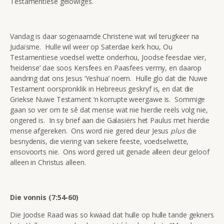
Testamentiese gelowiges.
Vandag is daar sogenaamde Christene wat wil terugkeer na
Judaïsme. Hulle wil weer op Saterdae kerk hou, Ou
Testamentiese voedsel wette onderhou, Joodse feesdae vier,
‘heidense’ dae soos Kersfees en Paasfees vermy, en daarop
aandring dat ons Jesus ‘Yeshua’ noem. Hulle glo dat die Nuwe
Testament oorspronklik in Hebreeus geskryf is, en dat die
Griekse Nuwe Testament ‘n korrupte weergawe is. Sommige
gaan so ver om te sê dat mense wat nie hierdie reëls volg nie,
ongered is. In sy brief aan die Galasiërs het Paulus met hierdie
mense afgereken. Ons word nie gered deur Jesus
plus
die
besnydenis, die viering van sekere feeste, voedselwette,
ensovoorts nie. Ons word gered uit genade alleen deur geloof
alleen in Christus alleen.
Die vonnis (7:54-60)
Die Joodse Raad was so kwaad dat hulle op hulle tande gekners