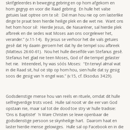
skrifgeleerdes in beweging gebring en op hom afgekom en
hom gegryp en voor die Raad gebring. En hulle het valse
getuies laat optree om te sê: Dié man hou nie op om lasterlike
dinge te praat teen hierdie heilige plek en die wet nie. Want ons
het hom hoor sê: Hierdie Jesus, die Nasaréner, sal hierdie plek
afbreek en die sedes wat Moses aan ons oorgelewer het,
verander.” (v.11-14). By Jesus se verhoor het die vals getuies
gesê dat Hy daarin geroem het dat hy die tempel sou afbreek
(Matteus 26:60-61). Nou het hulle dieselfde van Stefanus gesê.
Stefanus het glad nie teen Moses, God of die tempel gelaster
het nie. Inteendeel, hy was sóós Moses: “En terwyl almal wat
in die Raad sit, hul oë stip op hom hou, sien hulle dat sy gesig
soos die gesig van ‘n engel was.” (v.15, cf. Eksodus 34:29).
Godsdienstige mense hou van reëls en rituele, omdat dit hulle
selfregverdige trots voed. Hulle sal nooit vir die eer van God
opstaan nie, maar sal tot die dood toe stry vir hulle tradisie:
‘Ons is Baptiste!’ ‘n Ware Christen se lewe openbaar die
godsdienstige persoon se skynheilige hart. Daarom haat en
laster hierdie mense gelowiges. Hulle sal op Facebook en in die