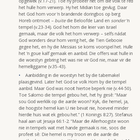
opgewek (v.17-21). Toe hy probeer het om die volk te red
het hulle hom verwerp. Hy het Midian toe gevlug. Daar
het God hom voor ‘n brandende doringbos op berg
Horeb ontmoet –
buite
die Beloofde Land en
sonder
‘n
tempel (v.23-34). God het hom die leier van Israel
gemaak, maar die volk het hom verwerp – selfs nádat
God wonders deur hom verrig het, die Tien Gebooie
gegee het, en hy die Messias se koms voorspel het. Hulle
het ‘n goue kalf gemaak en aanbid. Die offers wat hulle in
die woestyn gebring het was nie vir God nie, maar vir die
hemelliggame (v.35-43).
Aanbidding in die woestyn het by die tabernakel
plaasgevind. Later het God se volk Hom by die tempel
aanbid. Maar God was nooit hiertoe beperk nie (v.44-50).
Toe Salomo die tempel gebou het, het hy gesê: “Maar
sou God werklik op die aarde woon? Kyk, die hemel, ja,
die hoogste hemel kan U nie bevat nie, hoeveel minder
hierdie huis wat ek gebou het.” (1 Konings 8:27). Stefanus
haal aan uit Jesaja 66:1-2: “Maar die Allerhoogste woon
nie in tempels wat met hande gemaak is nie, soos die
profeet sê: Die hemel is my troon en die aarde die