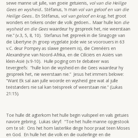
sewe manne uit julle, van goeie getuienis,
vol van die Heilige
Gees en wysheid
... Stéfanus, ‘n man
vol van geloof en van die
Heilige Gees
... En Stéfanus,
vol van geloof en krag
, het groot
wonders en tekens onder die volk gedoen... Maar hulle kon
die
wysheid en die Gees
waardeur hy gespreek het, nie weerstaan
nie.” (v.3, 5, 8, 10). Stefanus het gepreek in die Sinagoge van
die Libertyne (‘n groep vrygelate Jode wie se voorouers in 63
v.C. deur Pompey as slawe geneem is), die Cirenéërs en
Alexandryne van Noord-Afrika, en die Cilíciërs en Asiërs van
klein-Asië (v.9-10). Hulle poging om te debateer was
tevergeefs: “hulle kon die wysheid en die Gees waardeur hy
gespreek het, nie weerstaan nie.” Jesus het immers belowe:
“Want Ek sal aan julle woorde en wysheid gee wat al julle
teëstanders nie sal kan teëspreek of weerstaan nie.” (Lukas
21:15).
Toe hulle dit agterkom het hulle begin vuilspeel en vals getuies
navore gebring. Lukas skryf: “Toe het hulle manne opgestook
om te sê: Ons het hom lasterlike dinge hoor praat teen Moses
en God. En hulle het die volk en die ouderlinge en die