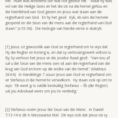
het. Hulle was woedend oor wat tóé gebeur het. “Maar hy was
vol van die Heilige Gees en het die oë na die hemel gehou en
die heerlikheid van God gesien en Jesus wat staan aan die
regterhand van God. En hy het gesê: Kyk, ek sien die hemele
geopend en die Seun van die mens aan die regterhand van God
staan.” (v.55-56). Die teologie van hierdie verse is skatryk:
[1] Jesus
sit
gewoonlik aan God se regterhand om te wys dat
Hy die Regter en Koning is, en dat sy verlossingswerk voltooi is.
By Sy verhoor het Jesus vir die Joodse Raad gesê: “Van nou af
sal u die Seun van die mens sien sit aan die regterhand van die
krag van God en kom op die wolke van die hemel.” (Matteus
26:64). In Handelinge 7
staan
Jesus aan God se regterhand om
vir Stefanus in die hemel te verwelkom. Hy staan ook op om te
wys: ‘Ek weet jy is valslik beskuldig Stefanus – Ék (die Regter)
sal jou Advokaat wees om jou te verdedig.’
[2] Stefanus noem Jesus ‘die Seun van die Mens’. In Daniël
7:13-14 is dit ‘n Messiaanse titel. Dit wys ook dat Jesus ná sy