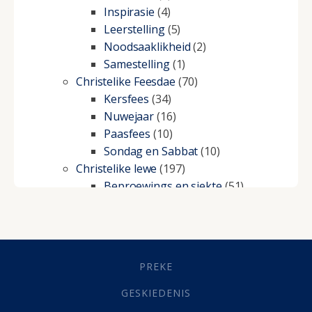
Inspirasie
(4)
Leerstelling
(5)
Noodsaaklikheid
(2)
Samestelling
(1)
Christelike Feesdae
(70)
Kersfees
(34)
Nuwejaar
(16)
Paasfees
(10)
Sondag en Sabbat
(10)
Christelike lewe
(197)
Beproewings en siekte
(51)
Besluitneming
(6)
Dissipline
(10)
Geestelike Groei
(10)
Gehoorsaamheid
(6)
PREKE
Geld
(21)
Grys Areas
(4)
GESKIEDENIS
Hofsake
(2)