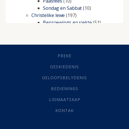
Paasfees
(10)
Sondag en Sabbat
(10)
Christelike lewe
(197)
Beproewings en siekte
(51)
Besluitneming
(6)
Dissipline
(10)
Geestelike Groei
(10)
Gehoorsaamheid
(6)
PREKE
Geld
(21)
Grys Areas
(4)
GESKIEDENIS
Hofsake
(2)
GELOOFSBELYDENIS
Lewensdoel
(3)
Selfondersoek
(1)
BEDIENINGS
Vervolging
(19)
LIDMAATSKAP
Werk
(22)
Eindtyd
(142)
KONTAK
Belonings
(4)
Dood
(26)