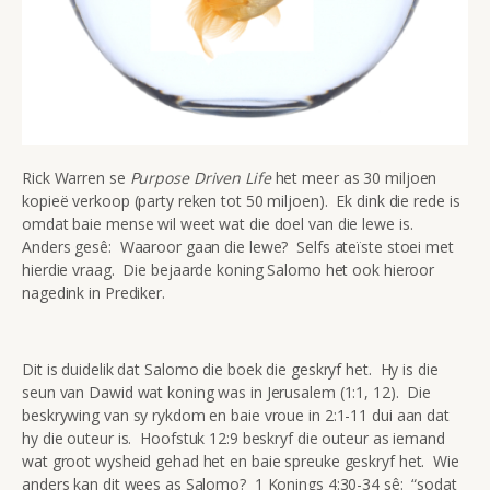
Rick Warren se
Purpose Driven Life
het meer as 30 miljoen
kopieë verkoop (party reken tot 50 miljoen). Ek dink die rede is
omdat baie mense wil weet wat die doel van die lewe is.
Anders gesê: Waaroor gaan die lewe? Selfs ateïste stoei met
hierdie vraag. Die bejaarde koning Salomo het ook hieroor
nagedink in Prediker.
Dit is duidelik dat Salomo die boek die geskryf het. Hy is die
seun van Dawid wat koning was in Jerusalem (1:1, 12). Die
beskrywing van sy rykdom en baie vroue in 2:1-11 dui aan dat
hy die outeur is. Hoofstuk 12:9 beskryf die outeur as iemand
wat groot wysheid gehad het en baie spreuke geskryf het. Wie
anders kan dit wees as Salomo? 1 Konings 4:30-34 sê: “sodat