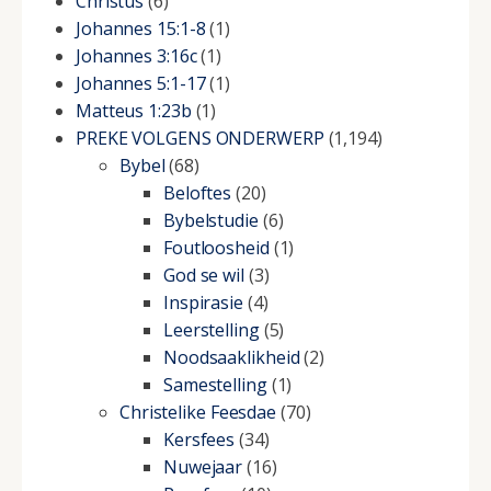
Christus
(6)
Johannes 15:1-8
(1)
Johannes 3:16c
(1)
Johannes 5:1-17
(1)
Matteus 1:23b
(1)
PREKE VOLGENS ONDERWERP
(1,194)
Bybel
(68)
Beloftes
(20)
Bybelstudie
(6)
Foutloosheid
(1)
God se wil
(3)
Inspirasie
(4)
Leerstelling
(5)
Noodsaaklikheid
(2)
Samestelling
(1)
Christelike Feesdae
(70)
Kersfees
(34)
Nuwejaar
(16)