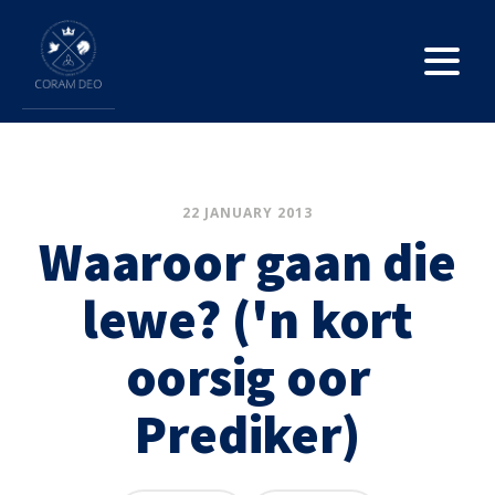
22 JANUARY 2013
Waaroor gaan die
lewe? ('n kort
oorsig oor
Prediker)