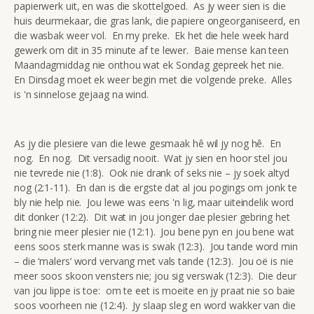
papierwerk uit, en was die skottelgoed. As jy weer sien is die
huis deurmekaar, die gras lank, die papiere ongeorganiseerd, en
die wasbak weer vol. En my preke. Ek het die hele week hard
gewerk om dit in 35 minute af te lewer. Baie mense kan teen
Maandagmiddag nie onthou wat ek Sondag gepreek het nie.
En Dinsdag moet ek weer begin met die volgende preke. Alles
is 'n sinnelose gejaag na wind.
As jy die plesiere van die lewe gesmaak hê wil jy nog hê. En
nog. En nog. Dit versadig nooit. Wat jy sien en hoor stel jou
nie tevrede nie (1:8). Ook nie drank of seks nie – jy soek altyd
nog (2:1-11). En dan is die ergste dat al jou pogings om jonk te
bly nie help nie. Jou lewe was eens 'n lig, maar uiteindelik word
dit donker (12:2). Dit wat in jou jonger dae plesier gebring het
bring nie meer plesier nie (12:1). Jou bene pyn en jou bene wat
eens soos sterk manne was is swak (12:3). Jou tande word min
– die ‘malers’ word vervang met vals tande (12:3). Jou oë is nie
meer soos skoon vensters nie; jou sig verswak (12:3). Die deur
van jou lippe is toe: om te eet is moeite en jy praat nie so baie
soos voorheen nie (12:4). Jy slaap sleg en word wakker van die