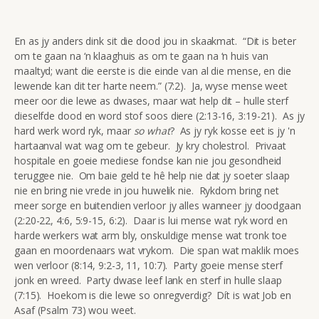
En as jy anders dink sit die dood jou in skaakmat. “Dit is beter
om te gaan na ‘n klaaghuis as om te gaan na ‘n huis van
maaltyd; want die eerste is die einde van al die mense, en die
lewende kan dit ter harte neem.” (7:2). Ja, wyse mense weet
meer oor die lewe as dwases, maar wat help dit – hulle sterf
dieselfde dood en word stof soos diere (2:13-16, 3:19-21). As jy
hard werk word ryk, maar
so what
? As jy ryk kosse eet is jy 'n
hartaanval wat wag om te gebeur. Jy kry cholestrol. Privaat
hospitale en goeie mediese fondse kan nie jou gesondheid
teruggee nie. Om baie geld te hê help nie dat jy soeter slaap
nie en bring nie vrede in jou huwelik nie. Rykdom bring net
meer sorge en buitendien verloor jy alles wanneer jy doodgaan
(2:20-22, 4:6, 5:9-15, 6:2). Daar is lui mense wat ryk word en
harde werkers wat arm bly, onskuldige mense wat tronk toe
gaan en moordenaars wat vrykom. Die span wat maklik moes
wen verloor (8:14, 9:2-3, 11, 10:7). Party goeie mense sterf
jonk en wreed. Party dwase leef lank en sterf in hulle slaap
(7:15). Hoekom is die lewe so onregverdig? Dít is wat Job en
Asaf (Psalm 73) wou weet.