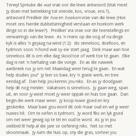
Terwyl Spreuke die
wat
vrae oor die lewe antwoord (Wat moet
jy doen met betrekking tot vriende, kos, vroue, ens.?),
antwoord Prediker die
hoe
en
hoekom
vrae van die lewe (Hoe
moet ons hierdie dubbelsinnigheid verstaan en hoekom werk
dinge so in die lewe?). Prediker vra vrae oor die teenstellings en
verwarrings van die lewe. As 'n mens op die oog af na dinge
kyk is alles 'n gejaag na wind (1:2): dis sinneloos, doelloos, en
tydmors soos 'n hond wat sy eie stert jaag. Dink maar aan hoe
sinneloos dit is om elke dag skool toe of werk toe te gaan. Elke
dag is net 'n herhaling van die vorige. En as die naweek
aanbreek rus jy om net Maandag weer terug te gaan. En wat
help studies jou? Jy leer so baie, kry 'n goeie werk, en tree
eendag af. Dan help jou kennis jou niks. En as jy doodgaan
help dit nog minder. Vakansies is sinneloos. Jy gaan weg, span
uit, en voor jy weet moet jy weer oppak en huis toe gaan. Dan
begin die werk maar weer. Jy koop nuwe goed en kry
geskenke. Maar baie gou word dit ook maar oud en wil jy weer
nuwes hê. Om te oefen is tydmors. Jy word fiks en lyk goed
om net weer gewig op te tel en oud te word. As jy in jou
siekbed lê help al die jare se oefening niks. Net so met
skoonmaak. Jy ruim die huis op, sny die gras, sorteer jou