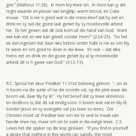
gee.” (Matteus 11:28). In Hom kry lewe sin. In Hom kan jy die
regte waarde en plesier van kingklip, warm brood, en Coke
ervaar. “Dit is nie ‘n goed wat in die mens kleef dat hy eet en
drink en sy siel die goeie laat geniet by sy moeitevolle arbeid
nie. Ek het gesien dat dit ook kom uit die hand van God. Want
wie kan eet en wie kan geniet sonder Hom?” (2:24-25). “So het
ek dan ingesien dat daar niks beters onder hulle is nie as om bly
te wees en om goed te doen in die lewe. En ook – dat elke
mens eet en drink en die goeie geniet by al sy moeitevolle
arbeid; dit is ‘n gawe van God.” (3:12-13).
R.C. Sproul het deur Prediker 11:3 tot bekering gekom: “...en as
‘n boom na die suide of na die noorde val, op die plek waar die
boom val, daar bly hy lê.” Hy het besef dat sy lewe sinneloos
en doelloos is; dat dit sal eindig soos 'n boom wat val en bly lê.
Sonder Jesus en sy evangelie sal jou lewe so wees. Die
Christen moet uit Prediker leer om nie te veel te maak van
hierdie lewe nie, maar om sin te soek in die ewige lewe. C.S.
Lewis het die spyker op die kop geslaan: “If you find in yourself
a desire that nothing in this world can satisfy, the most