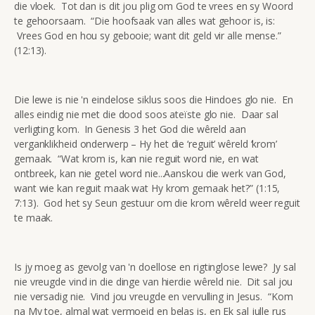
die vloek. Tot dan is dit jou plig om God te vrees en sy Woord
te gehoorsaam. “Die hoofsaak van alles wat gehoor is, is:
Vrees God en hou sy gebooie; want dit geld vir alle mense.”
(12:13).
Die lewe is nie 'n eindelose siklus soos die Hindoes glo nie. En
alles eindig nie met die dood soos ateïste glo nie. Daar sal
verligting kom. In Genesis 3 het God die wêreld aan
verganklikheid onderwerp – Hy het die ‘reguit’ wêreld ‘krom’
gemaak. “Wat krom is, kan nie reguit word nie, en wat
ontbreek, kan nie getel word nie...Aanskou die werk van God,
want wie kan reguit maak wat Hy krom gemaak het?” (1:15,
7:13). God het sy Seun gestuur om die krom wêreld weer reguit
te maak.
Is jy moeg as gevolg van 'n doellose en rigtinglose lewe? Jy sal
nie vreugde vind in die dinge van hierdie wêreld nie. Dit sal jou
nie versadig nie. Vind jou vreugde en vervulling in Jesus. “Kom
na My toe, almal wat vermoeid en belas is, en Ek sal julle rus