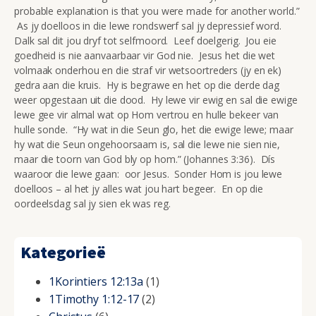
probable explanation is that you were made for another world.”
As jy doelloos in die lewe rondswerf sal jy depressief word.
Dalk sal dit jou dryf tot selfmoord. Leef doelgerig. Jou eie
goedheid is nie aanvaarbaar vir God nie. Jesus het die wet
volmaak onderhou en die straf vir wetsoortreders (jy en ek)
gedra aan die kruis. Hy is begrawe en het op die derde dag
weer opgestaan uit die dood. Hy lewe vir ewig en sal die ewige
lewe gee vir almal wat op Hom vertrou en hulle bekeer van
hulle sonde. “Hy wat in die Seun glo, het die ewige lewe; maar
hy wat die Seun ongehoorsaam is, sal die lewe nie sien nie,
maar die toorn van God bly op hom.” (Johannes 3:36). Dís
waaroor die lewe gaan: oor Jesus. Sonder Hom is jou lewe
doelloos – al het jy alles wat jou hart begeer. En op die
oordeelsdag sal jy sien ek was reg.
Kategorieë
1Korintiers 12:13a
(1)
1Timothy 1:12-17
(2)