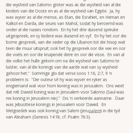
die wysheid van Salomo groter was as die wysheid van al die
kinders van die Ooste en as al die wysheid van Egipte. Ja, hy
was wyser as al die mense, as Etan, die Esrahiet, en Heman en
Kalkol en Darda, die seuns van Mahol, sodat hy beroemd was
onder al die nasies rondom. En hy het drie duisend spreuke
uitgespreek, en sy liedere was duisend en vyf. En hy het oor die
bome gespreek, van die seder op die Líbanon tot die hisop wat
teen die muur uitspruit; ook het hy gespreek oor die vee en oor
die voëls en oor die kruipende diere en oor die visse. En van al
die volke het hulle gekom om na die wysheid van Salomo te
luister, van al die konings van die aarde wat van sy wysheid
gehoor het.” Sommige glo dat verse soos 1:16, 2:7, 9 'n
probleem is: “Die outeur sê hy was wyser en ryker as
enigiemand wat voor hom koning was in Jerusalem. Ons weet
dat nét Dawid koning was in Jerusalem voor Salomo (Saul was
nie koning in Jerusalem nie).” Dis 'n verkeerde aanname. Daar
was Jebusitiese konings in Jerusalem voor Dawid. En
Melgisedek was ook koning van Salem (Jeru
salem
) in die tyd
van Abraham (Genesis 14:18, cf. Psalm 76:3).