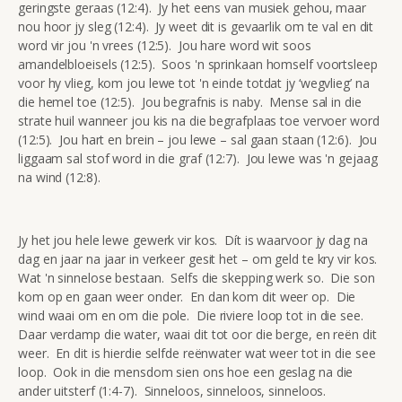
geringste geraas (12:4). Jy het eens van musiek gehou, maar
nou hoor jy sleg (12:4). Jy weet dit is gevaarlik om te val en dit
word vir jou 'n vrees (12:5). Jou hare word wit soos
amandelbloeisels (12:5). Soos 'n sprinkaan homself voortsleep
voor hy vlieg, kom jou lewe tot 'n einde totdat jy ‘wegvlieg’ na
die hemel toe (12:5). Jou begrafnis is naby. Mense sal in die
strate huil wanneer jou kis na die begrafplaas toe vervoer word
(12:5). Jou hart en brein – jou lewe – sal gaan staan (12:6). Jou
liggaam sal stof word in die graf (12:7). Jou lewe was 'n gejaag
na wind (12:8).
Jy het jou hele lewe gewerk vir kos. Dít is waarvoor jy dag na
dag en jaar na jaar in verkeer gesit het – om geld te kry vir kos.
Wat 'n sinnelose bestaan. Selfs die skepping werk so. Die son
kom op en gaan weer onder. En dan kom dit weer op. Die
wind waai om en om die pole. Die riviere loop tot in die see.
Daar verdamp die water, waai dit tot oor die berge, en reën dit
weer. En dit is hierdie selfde reënwater wat weer tot in die see
loop. Ook in die mensdom sien ons hoe een geslag na die
ander uitsterf (1:4-7). Sinneloos, sinneloos, sinneloos.