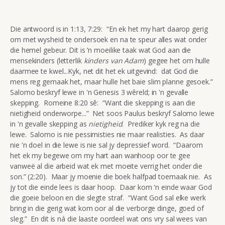
Die antwoord is in 1:13, 7:29: “En ek het my hart daarop gerig
om met wysheid te ondersoek en na te speur alles wat onder
die hemel gebeur. Dit is ‘n moeilike taak wat God aan die
mensekinders (letterlik
kinders van Adam
) gegee het om hulle
daarmee te kwel...Kyk, net dit het ek uitgevind: dat God die
mens reg gemaak het, maar hulle het baie slim planne gesoek.”
Salomo beskryf lewe in 'n Genesis 3 wêreld; in 'n gevalle
skepping. Romeine 8:20 sê: “Want die skepping is aan die
nietigheid onderworpe...” Net soos Paulus beskryf Salomo lewe
in 'n gevalle skepping as
nietigheid
. Prediker kyk reg na die
lewe. Salomo is nie pessimisties nie maar realisties. As daar
nie 'n doel in die lewe is nie sal jy depressief word. “Daarom
het ek my begewe om my hart aan wanhoop oor te gee
vanweë al die arbeid wat ek met moeite verrig het onder die
son.” (2:20). Maar jy moenie die boek halfpad toemaak nie. As
jy tot die einde lees is daar hoop. Daar kom 'n einde waar God
die goeie beloon en die slegte straf. “Want God sal elke werk
bring in die gerig wat kom oor al die verborge dinge, goed of
sleg.” En dit is ná die laaste oordeel wat ons vry sal wees van