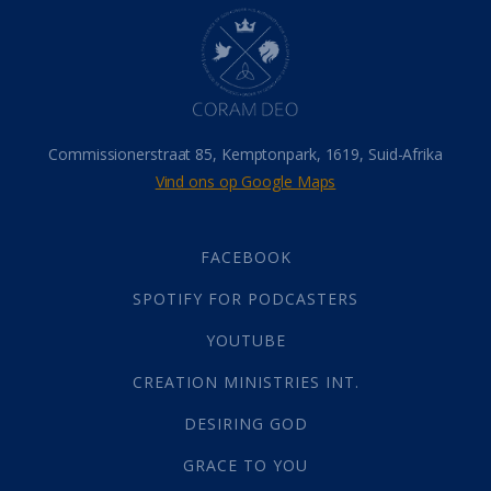
Hel
(21)
Hemel
(31)
Israel
(14)
Millennium
(1)
Oordeelsdag
(19)
Verheerlikte liggaam
(3)
Commissionerstraat 85, Kemptonpark, 1619, Suid-Afrika
Wederkoms
(27)
Vind ons op Google Maps
Gebed
(87)
Dankbaarheid
(5)
Die Onse Vader
(12)
FACEBOOK
Vas
(2)
SPOTIFY FOR PODCASTERS
God
(392)
Afgode
(23)
YOUTUBE
Tien Plae
(5)
CREATION MINISTRIES INT.
Almag
(1)
Alomteenwoordig
(4)
DESIRING GOD
Liefde
(1)
GRACE TO YOU
Alwetendheid
(1)