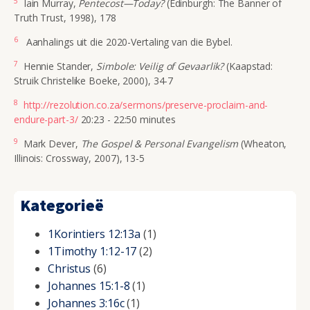
5
Iain Murray,
Pentecost—Today?
(Edinburgh: The Banner of
Truth Trust, 1998), 178
6
Aanhalings uit die 2020-Vertaling van die Bybel.
7
Hennie Stander,
Simbole: Veilig of Gevaarlik?
(Kaapstad:
Struik Christelike Boeke, 2000), 34-7
8
http://rezolution.co.za/sermons/preserve-proclaim-and-
endure-part-3/
20:23 - 22:50 minutes
9
Mark Dever,
The Gospel & Personal Evangelism
(Wheaton,
Illinois: Crossway, 2007), 13-5
Kategorieë
1Korintiers 12:13a
(1)
1Timothy 1:12-17
(2)
Christus
(6)
Johannes 15:1-8
(1)
Johannes 3:16c
(1)