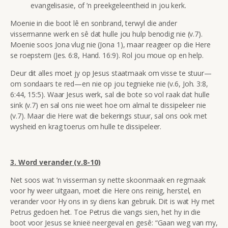
evangelisasie, of ’n preekgeleentheid in jou kerk.
Moenie in die boot lê en sonbrand, terwyl die ander
vissermanne werk en sê dat hulle jou hulp benodig nie (v.7).
Moenie soos Jona vlug nie (Jona 1), maar reageer op die Here
se roepstem (Jes. 6:8, Hand. 16:9). Rol jou moue op en help.
Deur dit alles moet jy op Jesus staatmaak om visse te stuur—
om sondaars te red—en nie op jou tegnieke nie (v.6, Joh. 3:8,
6:44, 15:5). Waar Jesus werk, sal die bote so vol raak dat hulle
sink (v.7) en sal ons nie weet hoe om almal te dissipeleer nie
(v.7). Maar die Here wat die bekerings stuur, sal ons ook met
wysheid en krag toerus om hulle te dissipeleer.
3.
Word verander (v.8-10)
Net soos wat ’n visserman sy nette skoonmaak en regmaak
voor hy weer uitgaan, moet die Here ons reinig, herstel, en
verander voor Hy ons in sy diens kan gebruik. Dit is wat Hy met
Petrus gedoen het. Toe Petrus die vangs sien, het hy in die
boot voor Jesus se knieë neergeval en gesê:
“Gaan weg van my,