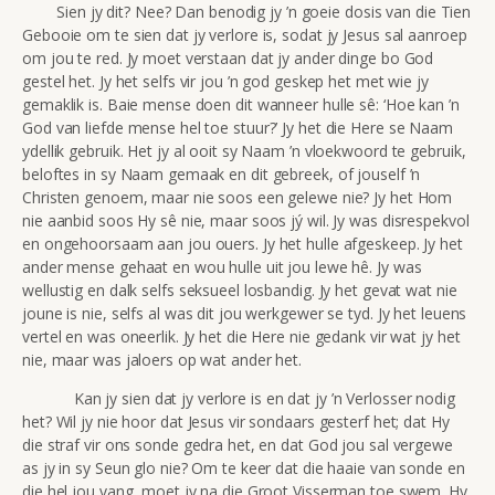
Sien jy dit? Nee? Dan benodig jy ’n goeie dosis van die Tien
Gebooie om te sien dat jy verlore is, sodat jy Jesus sal aanroep
om jou te red. Jy moet verstaan dat jy ander dinge bo God
gestel het. Jy het selfs vir jou ’n god geskep het met wie jy
gemaklik is. Baie mense doen dit wanneer hulle sê: ‘Hoe kan ’n
God van liefde mense hel toe stuur?’ Jy het die Here se Naam
ydellik gebruik. Het jy al ooit sy Naam ’n vloekwoord te gebruik,
beloftes in sy Naam gemaak en dit gebreek, of jouself ’n
Christen genoem, maar nie soos een gelewe nie? Jy het Hom
nie aanbid soos Hy sê nie, maar soos jý wil. Jy was disrespekvol
en ongehoorsaam aan jou ouers. Jy het hulle afgeskeep. Jy het
ander mense gehaat en wou hulle uit jou lewe hê. Jy was
wellustig en dalk selfs seksueel losbandig. Jy het gevat wat nie
joune is nie, selfs al was dit jou werkgewer se tyd. Jy het leuens
vertel en was oneerlik. Jy het die Here nie gedank vir wat jy het
nie, maar was jaloers op wat ander het.
Kan jy sien dat jy verlore is en dat jy ’n Verlosser nodig
het? Wil jy nie hoor dat Jesus vir sondaars gesterf het; dat Hy
die straf vir ons sonde gedra het, en dat God jou sal vergewe
as jy in sy Seun glo nie? Om te keer dat die haaie van sonde en
die hel jou vang, moet jy na die Groot Visserman toe swem. Hy