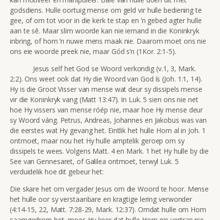
godsdiens. Hulle oortuig mense om geld vir hulle bediening te
gee, of om tot voor in die kerk te stap en ’n gebed agter hulle
aan te sê. Maar slim woorde kan nie iemand in die Koninkryk
inbring, of hom ’n nuwe mens maak nie. Daarom moet ons nie
ons eie woorde preek nie, maar Gód s’n (1Kor. 2:1-5).
Jesus self het God se Woord verkondig (v.1, 3, Mark.
2:2). Ons weet ook dat Hy die Woord van God ís (Joh. 1:1, 14).
Hy is die Groot Visser van mense wat deur sy dissipels mense
vir die Koninkryk vang (Matt 13:47). In Luk. 5 sien ons nie net
hoe Hy vissers van mense róép nie, maar hoe Hy mense deur
sy Woord váng. Petrus, Andreas, Johannes en Jakobus was van
die eerstes wat Hy gevang het. Eintlik het hulle Hom al in Joh. 1
ontmoet, maar nou het Hy hulle amptelik geroep om sy
dissipels te wees. Volgens Matt. 4 en Mark. 1 het Hy hulle by die
See van Gennesaret, of Galilea ontmoet, terwyl Luk. 5
verduidelik hoe dit gebeur het:
Die
skare het om vergader Jesus om die Woord te hoor. Mense
het hulle oor sy verstaanbare en kragtige lering verwonder
(4:14-15, 22, Matt. 7:28-29,
Mark. 12:37). Omdat hulle om Hom
saamgedrom het, moes Hy keer dat hulle Hom nie vertrap nie.