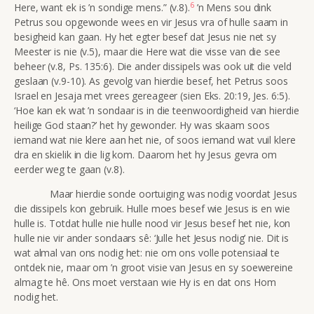
6
Here, want ek is ’n sondige mens.”
(v.8).
’n Mens
sou dink
Petrus sou opgewonde wees en vir Jesus vra of hulle saam in
besigheid kan gaan. Hy het egter besef dat Jesus nie net sy
Meester is nie (v.5), maar die Here wat die visse van die see
beheer (v.8, Ps. 135:6). Die ander dissipels was ook uit die veld
geslaan (v.9-10). As gevolg van hierdie besef, het Petrus soos
Israel en Jesaja met vrees gereageer (sien Eks. 20:19, Jes. 6:5).
‘Hoe kan ek wat ’n sondaar is in die teenwoordigheid van hierdie
heilige God staan?’ het hy gewonder. Hy was skaam soos
iemand wat nie klere aan het nie, of soos iemand wat vuil klere
dra en skielik in die lig kom. Daarom het hy Jesus gevra om
eerder weg te gaan (v.8).
Maar hierdie sonde oortuiging was nodig voordat Jesus
die dissipels kon gebruik. Hulle moes besef wie Jesus is en wie
hulle is. Totdat hulle nie hulle nood vir Jesus besef het nie, kon
hulle nie vir ander sondaars sê: ‘Julle het Jesus nodig’ nie. Dit is
wat almal van ons nodig het: nie om ons volle potensiaal te
ontdek nie, maar om ’n groot visie van Jesus en sy soewereine
almag te hê. Ons moet verstaan wie Hy is en dat ons Hom
nodig het.