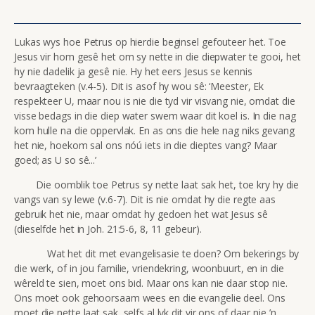
Lukas wys hoe Petrus op hierdie beginsel gefouteer het. Toe
Jesus vir hom gesê het om sy nette in die diepwater te gooi, het
hy nie dadelik ja gesê nie. Hy het eers Jesus se kennis
bevraagteken (v.4-5). Dit is asof hy wou sê: ‘Meester, Ek
respekteer U, maar nou is nie die tyd vir visvang nie, omdat die
visse bedags in die diep water swem waar dit koel is. In die nag
kom hulle na die oppervlak. En as ons die hele nag niks gevang
het nie, hoekom sal ons nóú iets in die dieptes vang? Maar
goed; as U so sê...’
Die oomblik toe Petrus sy nette laat sak het, toe kry hy die
vangs van sy lewe (v.6-7). Dit is nie omdat hy die regte aas
gebruik het nie, maar omdat hy gedoen het wat Jesus sê
(dieselfde het in Joh. 21:5-6, 8, 11 gebeur).
Wat het dit met evangelisasie te doen? Om bekerings by
die werk, of in jou familie, vriendekring, woonbuurt, en in die
wêreld te sien, moet ons bid. Maar ons kan nie daar stop nie.
Ons moet ook gehoorsaam wees en die evangelie deel. Ons
moet die nette laat sak, selfs al lyk dit vir ons of daar nie ’n