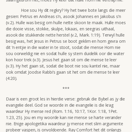
Hoe sou Hy dit regkry? Hy het twee bote langs die meer
gesien: Petrus en Andreas s’n, asook Johannes en Jakobus s’n
(v.2). Hulle was besig om hulle nette skoon te maak. Hulle moes
die dooie visse, stokke, skulpe, lokaas, en seegras uithaal,
asook die stukkende nette herstel (v.2, Mark. 1:19). Terwyl hulle
besig was, het Jesus in Petrus se boot geklim en hom gevra om
dit ’n entjie in die water in te stoot, sodat die mense Hom nie
sou oorweldig nie en sodat hulle sy stem duidelik oor die water
kon hoor trek (v.3). Jesus het gaan sit om die mense te leer
(v.3). Hy het gaan sit, sodat die boot nie sou kantel nie, maar
ook omdat Joodse Rabbi’s gaan sit het om die mense te leer
(4:20).
***
Daar is een groot les in hierdie verse: gebruik die Bybel as jy die
evangelie deel. God se woorde in die evangelie is die krag
waardeur Hy mense red (Rom. 1:16, 10:17, 1Kor. 1:18, 1Pet.
1:23, 25). Jou en my woorde kan nie mense se harte verander
nie. Enige apologetika waardeur jy mense met slim argumente
probeer vaspen, is onvoldoende. Ray Comfort het dit onlangs