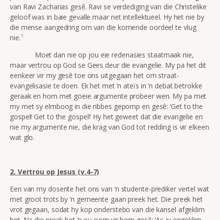
van Ravi Zacharias gesê. Ravi se verdediging van die Christelike
geloof was in baie gevalle maar net intellektueel. Hy het nie by
die mense aangedring om van die komende oordeel te vlug
1
nie.
Moet dan nie op jou eie redenasies staatmaak nie,
maar vertrou op God se Gees deur die evangelie. My pa het dit
eenkeer vir my gesê toe ons uitgegaan het om straat-
evangelisasie te doen. Ek het met ’n ateïs in ’n debat betrokke
geraak en hom met goeie argumente probeer wen. My pa met
my met sy elmboog in die ribbes gepomp en gesê: ‘Get to the
gospel! Get to the gospel!’ Hy het geweet dat die evangelie en
nie my argumente nie, die krag van God tot redding is vir elkeen
wat glo.
2.
Vertrou op Jesus (v.4-7)
Een van my dosente het ons van ’n studente-prediker vertel wat
met groot trots by ’n gemeente gaan preek het. Die preek het
vrot gegaan, sodat hy kop onderstebo van die kansel afgeklim
het. Na die preek het ’n ou oom vir hom gesê: ‘As jy opgeklim