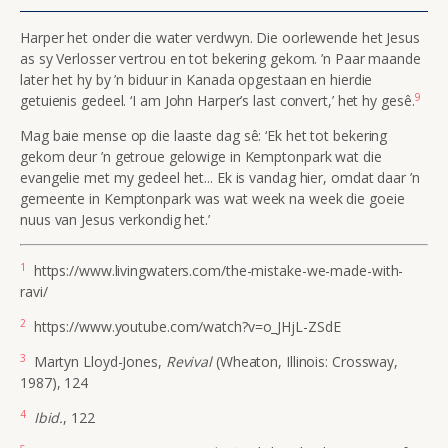
Harper het onder die water verdwyn. Die oorlewende het Jesus
as sy Verlosser vertrou en tot bekering gekom. ’n Paar maande
later het hy by ’n biduur in Kanada opgestaan en hierdie
9
getuienis gedeel. ‘I am John Harper’s last convert,’ het hy gesê.
Mag baie mense op die laaste dag sê: ‘Ek het tot bekering
gekom deur ’n getroue gelowige in Kemptonpark wat die
evangelie met my gedeel het... Ek is vandag hier, omdat daar ’n
gemeente in Kemptonpark was wat week na week die goeie
nuus van Jesus verkondig het.’
1
https://www.livingwaters.com/the-mistake-we-made-with-
ravi/
2
https://www.youtube.com/watch?v=o_JHjL-ZSdE
3
Martyn Lloyd-Jones,
Revival
(Wheaton, Illinois: Crossway,
1987), 124
4
Ibid.
, 122