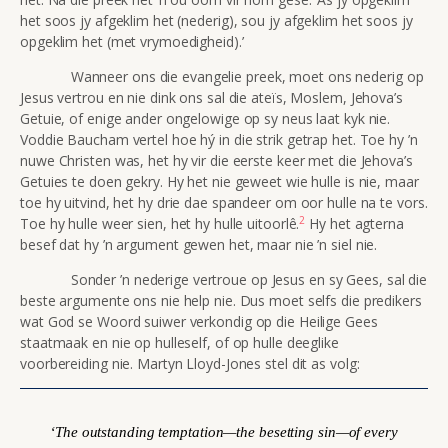
het soos jy afgeklim het (nederig), sou jy afgeklim het soos jy
opgeklim het (met vrymoedigheid).’
Wanneer ons die evangelie preek, moet ons nederig op
Jesus vertrou en nie dink ons sal die ateïs, Moslem, Jehova’s
Getuie, of enige ander ongelowige op sy neus laat kyk nie.
Voddie Baucham vertel hoe hý in die strik getrap het. Toe hy ’n
nuwe Christen was, het hy vir die eerste keer met die Jehova’s
Getuies te doen gekry. Hy het nie geweet wie hulle is nie, maar
toe hy uitvind, het hy drie dae spandeer om oor hulle na te vors.
2
Toe hy hulle weer sien, het hy hulle uitoorlê.
Hy het agterna
besef dat hy ’n argument gewen het, maar nie ’n siel nie.
Sonder ’n nederige vertroue op Jesus en sy Gees, sal die
beste argumente ons nie help nie. Dus moet selfs die predikers
wat God se Woord suiwer verkondig op die Heilige Gees
staatmaak en nie op hulleself, of op hulle deeglike
voorbereiding nie. Martyn Lloyd-Jones stel dit as volg:
‘The outstanding temptation—the besetting sin—of every