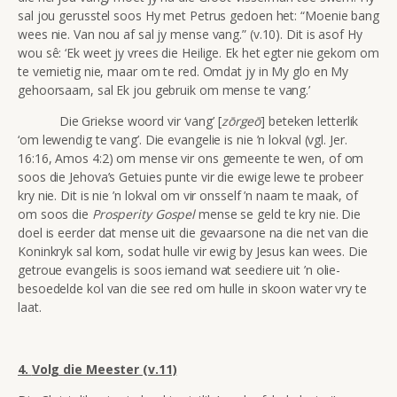
sal jou gerusstel soos Hy met Petrus gedoen het:
“Moenie bang
wees nie. Van nou af sal jy mense vang.” (v.10). Dit is
asof Hy
wou sê: ‘Ek weet jy vrees die Heilige. Ek het egter nie gekom om
te vernietig nie, maar om te red. Omdat jy in My glo en My
gehoorsaam, sal Ek jou gebruik om mense te vang.’
Die Griekse woord vir ‘vang’ [
zōrgeō
] beteken letterlik
‘om lewendig te vang’. Die evangelie is nie ’n lokval (vgl. Jer.
16:16, Amos 4:2) om mense vir ons gemeente te wen, of om
soos die Jehova’s Getuies punte vir die ewige lewe te probeer
kry nie. Dit is nie ’n lokval om vir onsself ’n naam te maak, of
om soos die
Prosperity Gospel
mense se geld te kry nie. Die
doel is eerder dat mense uit die gevaarsone na die net van die
Koninkryk sal kom, sodat hulle vir ewig by Jesus kan wees. Die
getroue evangelis is soos iemand wat seediere uit ’n olie-
besoedelde kol van die see red om hulle in skoon water vry te
laat.
4.
Volg die Meester (v.11)