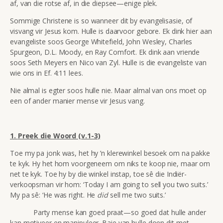
af, van die rotse af, in die diepsee—enige plek.
Sommige Christene is so wanneer dit by evangelisasie, of
visvang vir Jesus kom. Hulle is daarvoor gebore. Ek dink hier aan
evangeliste soos George Whitefield, John Wesley, Charles
Spurgeon, D.L. Moody, en Ray Comfort. Ek dink aan vriende
soos Seth Meyers en Nico van Zyl. Hulle is die evangeliste van
wie ons in Ef. 4:11 lees.
Nie almal is egter soos hulle nie. Maar almal van ons moet op
een of ander manier mense vir Jesus vang.
1.
Preek die Woord (v.1-3)
Toe my pa jonk was, het hy ’n klerewinkel besoek om na pakke
te kyk. Hy het hom voorgeneem om niks te koop nie, maar om
net te kyk. Toe hy by die winkel instap, toe sê die Indiër-
verkoopsman vir hom: ‘Today I am going to sell you two suits.’
My pa sê: ‘He was right. He
did
sell me two suits.’
Party mense kan goed praat—so goed dat hulle ander
kan motiveer en manipuleer. Baie van hulle doen dit met