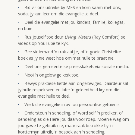
Bid vir ons uitreike by MES en kom saam met ons,
sodat jy kan leer om die evangelie te deel.
Deel die evangelie met jou kinders, familie, kollegas,
en bure.
Rus jouself toe deur
Living Waters
(Ray Comfort) se
videos op YouTube te kyk.
Gee vir iemand ’n traktaatjie, of ’n goeie Christelike
boek as jy nie weet hoe om met hulle te praat nie.
Deel ons gemeente se preekskakels via sosiale media.
Nooi ’n ongelowige kerk toe.
Bewys praktiese liefde aan ongelowiges. Daardeur sal
jy hulle respek wen en later ’n geleentheid kry om die
evangelie met hulle te deel.
Werk die evangelie in by jou persoonlike getuienis.
Ondersteun ’n sendeling, of word self ’n prediker, of
sendeling as die Here jou daarvoor roep. Moenie wag om
jou gawe te gebruik nie, maar raak betrokke by ’n
korttermyn uitreik, ’n besoek aan ’n sendeling,