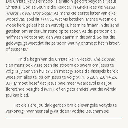
Die Christelike vis-simbool is eintlik ’n geloofsbelydenis: ‘Jesus
Christus, God se Seun is die Redder.’ In Grieks lees dit: ‘
Iēsus
Xristos Theou Uios Sōtēr
.’ As mens die eerste letter van elke
woord vat, spel dit
IXTHUS
wat vis beteken. Mense wat in die
vroeë kerk geleef het en vervolg is, het ’n halfmaan in die sand
geteken om ander Christene op te spoor. As die persoon die
halfmaan voltooi het, dan was daar ’n in die sand. So het die
gelowige geweet dat die persoon wat hy ontmoet het ’n broer,
7
of suster is.
In die begin van die Christelike TV-reeks,
The Chosen
sien mens ook visse teen die stroom op swem om Jesus te
volg. Is jy een van hulle? Dan moet jy soos die dissipels bereid
wees om alles te los om Jesus te volg (v.11,
5:28, 9:23, 14:26,
33).
Jy moet besef dat Jesus baie meer waardevol is as jou
florerende besigheid (v.11), of enigiets anders wat die wêreld
jou kan bied.
Het die Here jou dalk geroep om die evangelie voltyds te
verkondig? Wanneer sal jy dit doen? Voddie Baucham sê: