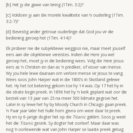
[b] Het jy die gawe van lering (1Tim. 3:2)?
[c] Voldoen jy aan die morele kwaliteite van ’n ouderling (1Tim.
3:2-7)?
[d] Bevestig ander getroue ouderlinge dat God jou vir die
bediening geroep het (1Tim. 4:14)?
Ek probeer nie die subjektiewe weggooi nie, maar meet jouself
eers aan die objektiewe vereistes. Indien die Here jou wel
geroep het, moet jy in die bediening wees. Volg die Here Jesus:
eers as ’n Christen en dan as ’n prediker, of visser van mense.
Wy jou hele lewe daaraan om verlore mense vir Jesus te vang.
Wees soos John Harper wat in die 1800’s in Skotland gelewe
het. Hy het tot bekering gekom toe hy 14 was. Op 17 het hy in
die strate begin preek. In 1896 het hy ’n kerk geplant wat oor die
bestek van 13 jaar van 25 na meer 500 lidmate gegroei het.
Later in sy lewe het hy by Moody Church in Chicago gaan preek.
’n Paar jaar later het hulle hom gevra om weer daar te preek.
Hy en sy 6-jarige dogter het op die
Titanic
geklim. Soos jy weet
het die
Titanic
gesink. Sy dogter het oorleef. Maar daar was
nog ’n oorlewende wat van John Harper se laaste preek getuig