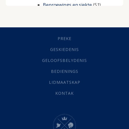
Beproewings en siekte
(51)
Besluitneming
(6)
Dissipline
(10)
Geestelike Groei
(10)
Gehoorsaamheid
(6)
PREKE
Geld
(21)
Grys Areas
(4)
GESKIEDENIS
Hofsake
(2)
GELOOFSBELYDENIS
Lewensdoel
(3)
Selfondersoek
(1)
BEDIENINGS
Vervolging
(19)
LIDMAATSKAP
Werk
(22)
Eindtyd
(142)
KONTAK
Belonings
(4)
Dood
(26)
Hel
(21)
Hemel
(31)
Israel
(14)