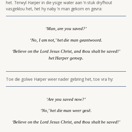
het. Terwyl Harper in die ysige water aan ’n stuk dryfhout
vasgeklou het, het hy naby ’n man gekom en gevra:
‘Man, are you saved?’
‘No, I am not,’ het die man geantwoord.
‘Believe on the Lord Jesus Christ, and thou shalt be saved!’
het Harper geroep.
Toe die golwe Harper weer nader gebring het, toe vra hy:
‘Are you saved now?’
‘No,’ het die man weer gesê.
‘Believe on the Lord Jesus Christ, and thou shalt be saved!’