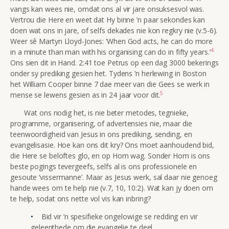
vangs kan wees nie, omdat ons al vir jare onsuksesvol was.
Vertrou die Here en weet dat Hy binne ’n paar sekondes kan
doen wat ons in jare, of selfs dekades nie kon regkry nie (v.5-6).
Weer sê Martyn Lloyd-Jones: ‘When God acts, he can do more
4
in a minute than man with his organising can do in fifty years.’
Ons sien dit in Hand. 2:41 toe Petrus op een dag 3000 bekerings
onder sy prediking gesien het. Tydens ’n herlewing in Boston
het
William Cooper binne 7 dae meer van die Gees se werk in
5
mense se lewens gesien as in 24 jaar voor dit.
Wat ons nodig het, is nie beter metodes, tegnieke,
programme, organisering, of advertensies nie, maar die
teenwoordigheid van Jesus in ons prediking, sending, en
evangelisasie. Hoe kan ons dit kry? Ons moet aanhoudend bid,
die Here se beloftes glo, en op Hom wag. Sonder Hom is ons
beste pogings tevergeefs, selfs al is ons professionele en
gesoute ‘vissermanne’. Maar as Jesus werk, sal daar nie genoeg
hande wees om te help nie (v.7, 10, 10:2). Wat kan jy doen om
te help, sodat ons nette vol vis kan inbring?
Bid vir ’n spesifieke ongelowige se redding en vir
geleenthede om die evangelie te deel.