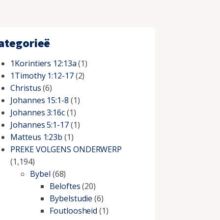
ategorieë
1Korintiers 12:13a
(1)
1Timothy 1:12-17
(2)
Christus
(6)
Johannes 15:1-8
(1)
Johannes 3:16c
(1)
Johannes 5:1-17
(1)
Matteus 1:23b
(1)
PREKE VOLGENS ONDERWERP
(1,194)
Bybel
(68)
Beloftes
(20)
Bybelstudie
(6)
Foutloosheid
(1)