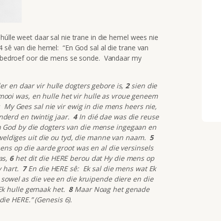
húlle weet daar sal nie trane in die hemel wees nie
 sê van die hemel: “En God sal al die trane van
od bedroef oor die mens se sonde. Vandaar my
 en daar vir hulle dogters gebore is,
2
sien die
ooi was, en hulle het vir hulle as vroue geneem
 My Gees sal nie vir ewig in die mens heers nie,
nderd en twintig jaar.
4
In dié dae was die reuse
an God by die dogters van die mense ingegaan en
geweldiges uit die ou tyd, die manne van naam.
5
ens op die aarde groot was en al die versinsels
as,
6
het dit die HERE berou dat Hy die mens op
y hart.
7
En die HERE sê: Ek sal die mens wat Ek
 sowel as die vee en die kruipende diere en die
 Ek hulle gemaak het.
8
Maar Noag het genade
die HERE.” (Genesis 6).