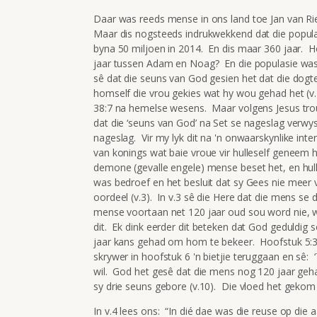
Daar was reeds mense in ons land toe Jan van Ri
Maar dis nogsteeds indrukwekkend dat die popula
byna 50 miljoen in 2014. En dis maar 360 jaar. H
jaar tussen Adam en Noag? En die populasie was 
sê dat die seuns van God gesien het dat die dogt
homself die vrou gekies wat hy wou gehad het (v.2
38:7 na hemelse wesens. Maar volgens Jesus trou
dat die ‘seuns van God’ na Set se nageslag verwys
nageslag. Vir my lyk dit na 'n onwaarskynlike inte
van konings wat baie vroue vir hulleself geneem he
demone (gevalle engele) mense beset het, en hul
was bedroef en het besluit dat sy Gees nie meer 
oordeel (v.3). In v.3 sê die Here dat die mens se 
mense voortaan net 120 jaar oud sou word nie, 
dit. Ek dink eerder dit beteken dat God geduldig
jaar kans gehad om hom te bekeer. Hoofstuk 5:3
skrywer in hoofstuk 6 'n bietjie teruggaan en s
wil. God het gesê dat die mens nog 120 jaar ge
sy drie seuns gebore (v.10). Die vloed het gekom t
In v.4 lees ons: “In dié dae was die reuse op die