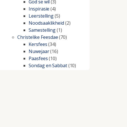
God se wil
(3)
Inspirasie
(4)
Leerstelling
(5)
Noodsaaklikheid
(2)
Samestelling
(1)
Christelike Feesdae
(70)
Kersfees
(34)
Nuwejaar
(16)
Paasfees
(10)
Sondag en Sabbat
(10)
Christelike lewe
(197)
Beproewings en siekte
(51)
Besluitneming
(6)
Dissipline
(10)
Geestelike Groei
(10)
Gehoorsaamheid
(6)
Geld
(21)