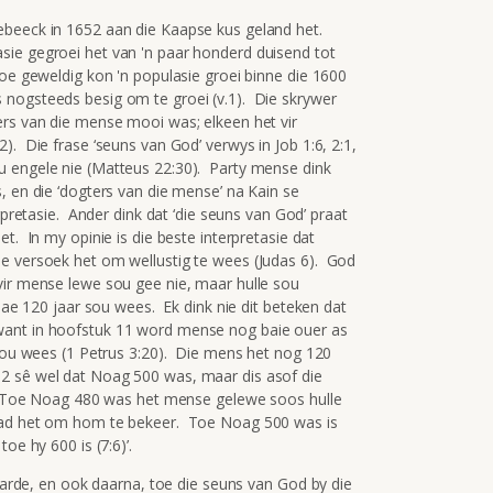
ebeeck in 1652 aan die Kaapse kus geland het.
sie gegroei het van 'n paar honderd duisend tot
oe geweldig kon 'n populasie groei binne die 1600
nogsteeds besig om te groei (v.1). Die skrywer
ers van die mense mooi was; elkeen het vir
). Die frase ‘seuns van God’ verwys in Job 1:6, 2:1,
 engele nie (Matteus 22:30). Party mense dink
, en die ‘dogters van die mense’ na Kain se
rpretasie. Ander dink dat ‘die seuns van God’ praat
t. In my opinie is die beste interpretasie dat
le versoek het om wellustig te wees (Judas 6). God
vir mense lewe sou gee nie, maar hulle sou
dae 120 jaar sou wees. Ek dink nie dit beteken dat
want in hoofstuk 11 word mense nog baie ouer as
 sou wees (1 Petrus 3:20). Die mens het nog 120
2 sê wel dat Noag 500 was, maar dis asof die
ê: ‘Toe Noag 480 was het mense gelewe soos hulle
had het om hom te bekeer. Toe Noag 500 was is
oe hy 600 is (7:6)’.
 aarde, en ook daarna, toe die seuns van God by die