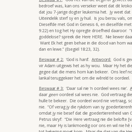
bedroef was, kan ons verseker weet dat dit krokod
dat jou 7-jarige dogter leukemia het. Jy weet dat
Uiteindelik sterf sy en jy huil. Is jou berou vals
Dieselfde met God in Genesis 6, en dieselfde met
9:22) en tog het Hy opregte droefheid daaroor: “
goddelose? spreek die Here HERE. Nie liewer daa
Want Ek het geen behae in die dood van hom wat 
dan en lewe.” (Esegiël 18:23, 32).
Beswaar # 2:
‘God is hard’.
Antwoord:
God is ged
vir Adam uitgewis het as hy wou. Maar Hy het d
gegee dat die mens hom kan bekeer. Ons leef no
lankal teruggekeer het om die wêreld te oordeel.
Beswaar # 3:
‘Daar sal nie ‘n oordeel wees nie’.
daar
geen
oordeel sal wees nie. God vertraag di
hulle te bekeer. Die oordeel word nie vertraag, 
nie. “Of verag jy die rykdom van sy goedertiere
omdat jy nie besef dat die goedertierenheid van Go
Petrus skryf: “Die Here vertraag nie die belofte
nie, maar Hy is lankmoedig oor ons en wil nie h
tot bekering moet kom. Maar die dag van die Here