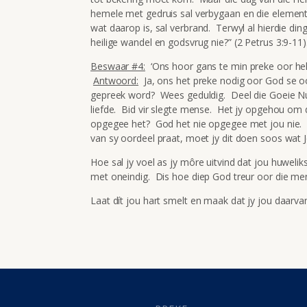
hemele met gedruis sal verbygaan en die element
wat daarop is, sal verbrand. Terwyl al hierdie di
heilige wandel en godsvrug nie?” (2 Petrus 3:9-11)
Beswaar #4:
‘Ons hoor gans te min preke oor hel
Antwoord:
Ja, ons het preke nodig oor God se o
gepreek word? Wees geduldig. Deel die Goeie N
liefde. Bid vir slegte mense. Het jy opgehou om
opgegee het? God het nie opgegee met jou nie. 
van sy oordeel praat, moet jy dit doen soos wat J
Hoe sal jy voel as jy môre uitvind dat jou huwel
met oneindig. Dis hoe diep God treur oor die men
Laat dít jou hart smelt en maak dat jy jou daarva