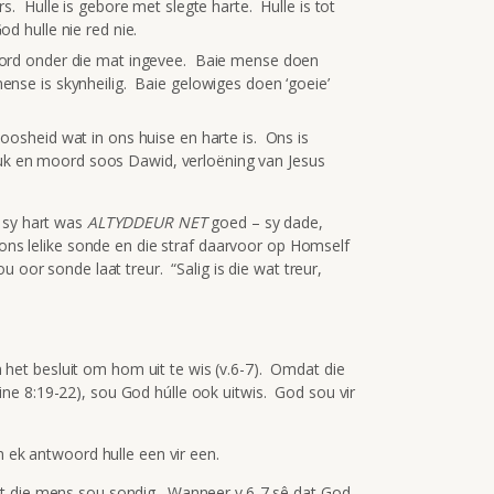
ers. Hulle is gebore met slegte harte. Hulle is tot
od hulle nie red nie.
 word onder die mat ingevee. Baie mense doen
ense is skynheilig. Baie gelowiges doen ‘goeie’
boosheid wat in ons huise en harte is. Ons is
uk en moord soos Dawid, verloëning van Jesus
 sy hart was
ALTYDDEUR NET
goed – sy dade,
 ons lelike sonde en die straf daarvoor op Homself
 oor sonde laat treur. “Salig is die wat treur,
et besluit om hom uit te wis (v.6-7). Omdat die
e 8:19-22), sou God húlle ook uitwis. God sou vir
m ek antwoord hulle een vir een.
at die mens sou sondig. Wanneer v.6-7 sê dat God