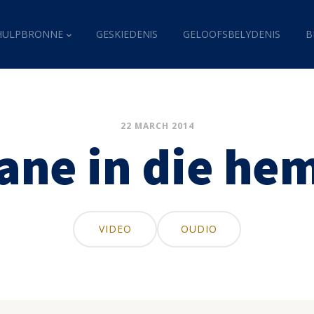
HULPBRONNE
GESKIEDENIS
GELOOFSBELYDENIS
B
22 MARCH 2014
ane in die he
VIDEO
OUDIO