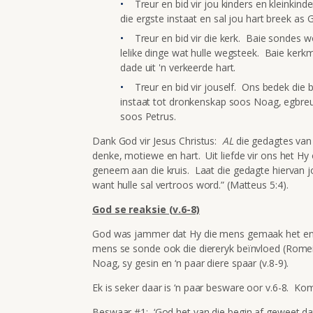
Treur en bid vir jou kinders en kleinkind
die ergste instaat en sal jou hart breek as G
Treur en bid vir die kerk. Baie sondes
lelike dinge wat hulle wegsteek. Baie kerkm
dade uit 'n verkeerde hart.
Treur en bid vir jouself. Ons bedek die 
instaat tot dronkenskap soos Noag, egbre
soos Petrus.
Dank God vir Jesus Christus:
AL
die gedagtes van
denke, motiewe en hart. Uit liefde vir ons het Hy
geneem aan die kruis. Laat die gedagte hiervan jou
want hulle sal vertroos word.” (Matteus 5:4).
God se reaksie (v.6-8)
God was jammer dat Hy die mens gemaak het en h
mens se sonde ook die diereryk beïnvloed (Romein
Noag, sy gesin en ‘n paar diere spaar (v.8-9).
Ek is seker daar is ‘n paar besware oor v.6-8. Ko
Beswaar #1:
‘God het van die begin af geweet d