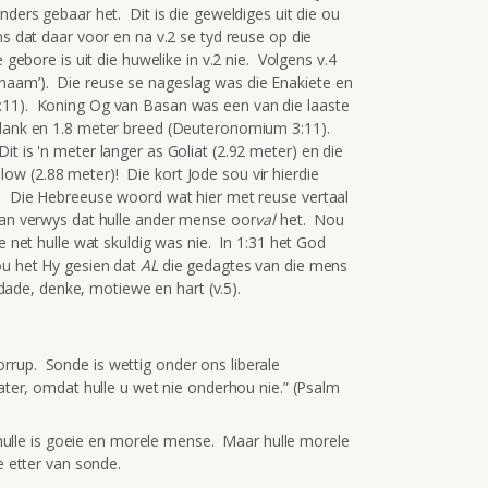
nders gebaar het. Dit is die geweldiges uit die ou
ns dat daar voor en na v.2 se tyd reuse op die
 gebore is uit die huwelike in v.2 nie. Volgens v.4
naam’). Die reuse se nageslag was die Enakiete en
:11). Koning Og van Basan was een van die laaste
 lank en 1.8 meter breed (Deuteronomium 3:11).
t is 'n meter langer as Goliat (2.92 meter) en die
w (2.88 meter)! Die kort Jode sou vir hierdie
). Die Hebreeuse woord wat hier met reuse vertaal
arvan verwys dat hulle ander mense oor
val
het. Nou
e net hulle wat skuldig was nie. In 1:31 het God
ou het Hy gesien dat
AL
die gedagtes van die mens
dade, denke, motiewe en hart (v.5).
korrup. Sonde is wettig onder ons liberale
ter, omdat hulle u wet nie onderhou nie.” (Psalm
hulle is goeie en morele mense. Maar hulle morele
 etter van sonde.