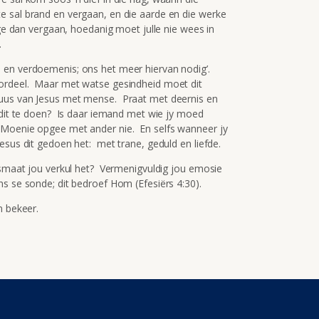
e sal brand en vergaan, en die aarde en die werke
nge dan vergaan, hoedanig moet julle nie wees in
.
 en verdoemenis; ons het meer hiervan nodig’.
ordeel. Maar met watse gesindheid moet dit
uus van Jesus met mense. Praat met deernis en
 dit te doen? Is daar iemand met wie jy moed
Moenie opgee met ander nie. En selfs wanneer jy
esus dit gedoen het: met trane, geduld en liefde.
iksmaat jou verkul het? Vermenigvuldig jou emosie
s se sonde; dit bedroef Hom (Efesiërs 4:30).
n bekeer.