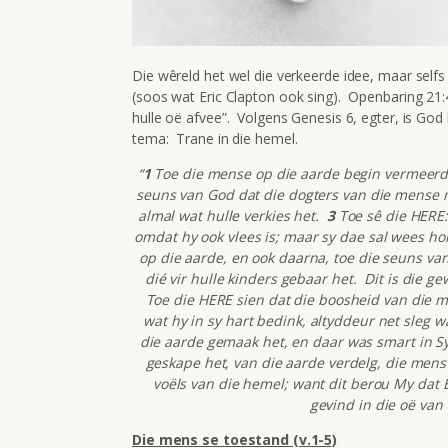
Die wêreld het wel die verkeerde idee, maar selfs 
(soos wat Eric Clapton ook sing). Openbaring 21:4
hulle oë afvee”. Volgens Genesis 6, egter, is G
tema: Trane in die hemel.
“
1
Toe die mense op die aarde begin vermeerder
seuns van God dat die dogters van die mense m
almal wat hulle verkies het.
3
Toe sê die HERE:
omdat hy ook vlees is; maar sy dae sal wees ho
op die aarde, en ook daarna, toe die seuns v
dié vir hulle kinders gebaar het. Dit is die 
Toe die HERE sien dat die boosheid van die m
wat hy in sy hart bedink, altyddeur net sleg w
die aarde gemaak het, en daar was smart in S
geskape het, van die aarde verdelg, die mens
voëls van die hemel; want dit berou My dat
gevind in die oë van 
Die mens se toestand (v.1-5)