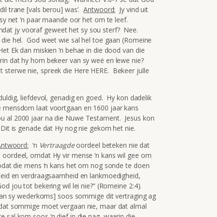
il trane [vals berou] was’.
Antwoord:
Jy vind uit
 sy net ‘n paar maande oor het om te leef.
, omdat jy vooraf geweet het sy sou sterf? Nee.
 die hel. God weet wie sal hel toe gaan (Romeine
Het Ek dan miskien ‘n behae in die dood van die
rin dat hy hom bekeer van sy weë en lewe nie?
sterwe nie, spreek die Here HERE. Bekeer julle
uldig, liefdevol, genadig en goed. Hy kon dadelik
ie mensdom laat voortgaan en 1600 jaar kans
u al 2000 jaar na die Nuwe Testament. Jesus kon
 Dit is genade dat Hy nog nie gekom het nie.
Antwoord:
‘n
Vertraagde
oordeel beteken nie dat
e oordeel, omdat Hy vir mense ‘n kans wil gee om
sodat die mens ‘n kans het om nog sonde te doen
nheid en verdraagsaamheid en lankmoedigheid,
d jou tot bekering wil lei nie?” (Romeine 2:4).
 [van sy wederkoms] soos sommige dit vertraging ag
ê dat sommige moet vergaan nie, maar dat almal
 sal kom soos ‘n dief in die nag, waarin die