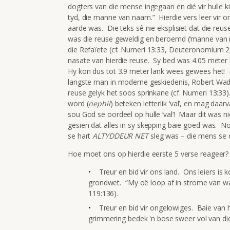
dogters van die mense ingegaan en dié vir hulle ki
tyd, die manne van naam.” Hierdie vers leer vir o
aarde was. Die teks sê nie eksplisiet dat die reuse
was die reuse geweldig en beroemd (‘manne van 
die Refaïete (cf. Numeri 13:33, Deuteronomium 2
nasate van hierdie reuse. Sy bed was 4.05 meter
Hy kon dus tot 3.9 meter lank wees gewees het! Di
langste man in moderne geskiedenis, Robert Wadlo
reuse gelyk het soos sprinkane (cf. Numeri 13:33
word (
nephil
) beteken letterlik ‘val’, en mag da
sou God se oordeel op hulle ‘val’! Maar dit was ni
gesien dat alles in sy skepping baie goed was. N
se hart
ALTYDDEUR NET
sleg was – die mens se 
Hoe moet ons op hierdie eerste 5 verse reageer?
Treur en bid vir ons land. Ons leiers is 
grondwet. “My oë loop af in strome van wa
119:136).
Treur en bid vir ongelowiges. Baie van 
grimmering bedek 'n bose sweer vol van die