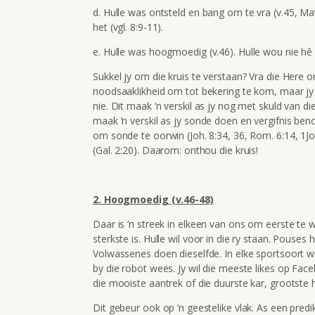
d.
Hulle was ontsteld en bang om te vra (v.45, Matt
het (vgl. 8:9-11).
e.
Hulle was hoogmoedig (v.46). Hulle wou nie hê 
Sukkel jy om die kruis te verstaan? Vra die Here o
noodsaaklikheid om tot bekering te kom, maar jy w
nie. Dit maak ’n verskil as jy nog met skuld van di
maak ’n verskil as jy sonde doen en vergifnis benodi
om sonde te oorwin (Joh. 8:34, 36, Rom. 6:14, 1Joh
(Gal. 2:20). Daarom: onthou die kruis!
2. Hoogmoedig (v.46-48)
Daar is ’n streek in elkeen van ons om eerste te w
sterkste is. Hulle wil voor in die ry staan. Pouses 
Volwassenes doen dieselfde. In elke sportsoort wil 
by die robot wees. Jy wil die meeste likes op F
die mooiste aantrek of die duurste kar, grootste h
Dit gebeur ook op ’n geestelike vlak. As een pred