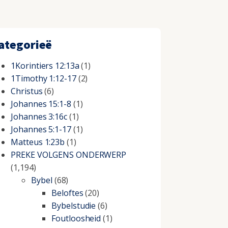
ategorieë
1Korintiers 12:13a
(1)
1Timothy 1:12-17
(2)
Christus
(6)
Johannes 15:1-8
(1)
Johannes 3:16c
(1)
Johannes 5:1-17
(1)
Matteus 1:23b
(1)
PREKE VOLGENS ONDERWERP
(1,194)
Bybel
(68)
Beloftes
(20)
Bybelstudie
(6)
Foutloosheid
(1)