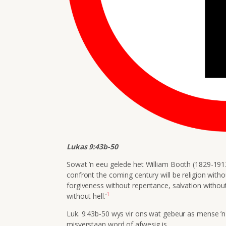
Lukas 9:43b-50
Sowat ’n eeu gelede het William Booth (1829-1912)
confront the coming century will be religion witho
forgiveness without repentance, salvation withou
1
without hell.’
Luk. 9:43b-50 wys vir ons wat gebeur as mense ’
misverstaan word of afwesig is.