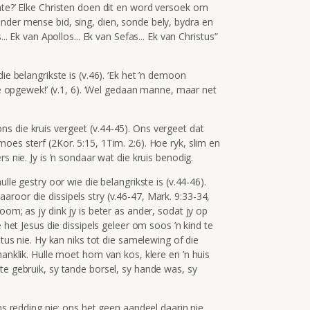
nte?’ Elke Christen doen dit en word versoek om
nder mense bid, sing, dien, sonde bely, bydra en
.. Ek van Apollos... Ek van Sefas... Ek van Christus”
ie belangrikste is (v.46). ‘Ek het ’n demoon
oie opgewek!’ (v.1, 6). ‘Wel gedaan manne, maar net
s die kruis vergeet (v.44-45). Ons vergeet dat
oes sterf (2Kor. 5:15, 1Tim. 2:6). Hoe ryk, slim en
s nie. Jy is ’n sondaar wat die kruis benodig.
ulle gestry oor wie die belangrikste is (v.44-46).
roor die dissipels stry (v.46-47, Mark. 9:33-34,
oom; as jy dink jy is beter as ander, sodat jy op
e het Jesus die dissipels geleer om soos ’n kind te
atus nie. Hy kan niks tot die samelewing of die
hanklik. Hulle moet hom van kos, klere en ’n huis
te gebruik, sy tande borsel, sy hande was, sy
ns redding nie; ons het geen aandeel daarin nie.