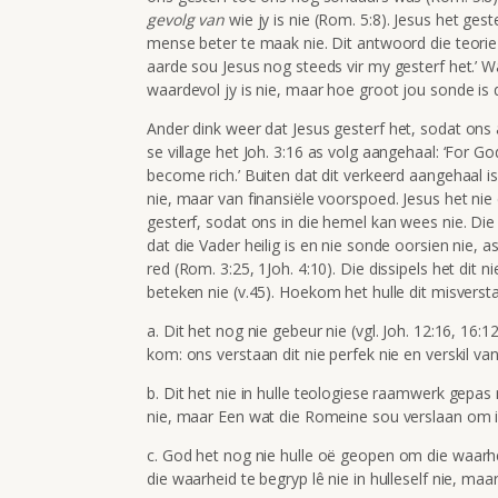
gevolg van
wie jy is nie (Rom. 5:8). Jesus het g
mense beter te maak nie. Dit antwoord die teorie
aarde sou Jesus nog steeds vir my gesterf het.’ Wa
waardevol jy is nie, maar hoe groot jou sonde is d
Ander dink weer
dat Jesus gesterf het, sodat ons
se village het Joh. 3:16 as volg aangehaal: ‘For 
become rich.’ Buiten dat dit verkeerd aangehaal i
nie, maar van finansiële voorspoed. Jesus het nie 
gesterf, sodat ons in die hemel kan wees nie. D
dat die Vader heilig is en nie sonde oorsien nie, 
red (Rom. 3:25, 1Joh. 4:10). Die dissipels het dit n
beteken nie (v.45). Hoekom het hulle dit misverst
a. Dit het nog nie gebeur nie (vgl. Joh. 12:16, 16:12
kom: ons verstaan dit nie perfek nie en verskil v
b. Dit het nie in hulle teologiese raamwerk gepas 
nie, maar Een wat die Romeine sou verslaan om i
c.
God het nog nie hulle oë geopen om die waarh
die waarheid te begryp lê nie in hulleself nie, maa