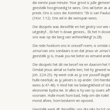
die eerste paar minute: ‘Hoe groot is julle gemee
geestelik hoogmoedig te wees. Ons wil beter as a
preek. Ons is soos die Korintiërs: “Ek is van Paulus.
(1Kor. 1:12). Ons wil in die wenspan wees.
Die dissipels was dieselfde en het gestry oor wie d
uitgedryf... Ek het ’n dowe genees... Ek het ’n do
ons was op die berg van verheerliking!’ (v.28).
Die rede hoekom ons in onsself roem, is omdat on
almal
van ons sondaars is en dat Jesus vir
almal
m
geestelik jy is, maak jou nie beter as iemand ander
Die dissipels het dit nie besef nie en daarom het h
Omdat Jesus almal se harte ken, het hy geweet waa
Joh. 2:24-25). Hy weet ook as jy oor jouself dagdr
hulle neerkyk; as jy jaloers is op ander. Om hierdi
wees (v.47-48). ’n Kind het nie belangrikheid of st
ekonomie bydra nie. In alles is hy van sy ouers af
voorsien. Hulle moet hom bad, help om die toilet 
mond afvee, hom beskerm en opvoed.
Geestelik werk dit dieselfde: ons dra niks by tot o