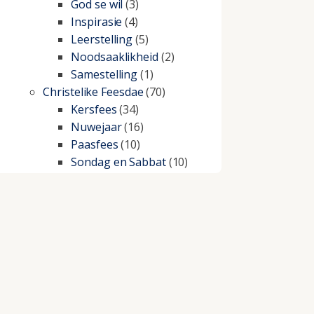
God se wil
(3)
Inspirasie
(4)
Leerstelling
(5)
Noodsaaklikheid
(2)
Samestelling
(1)
Christelike Feesdae
(70)
Kersfees
(34)
Nuwejaar
(16)
Paasfees
(10)
Sondag en Sabbat
(10)
Christelike lewe
(197)
Beproewings en siekte
(51)
Besluitneming
(6)
Dissipline
(10)
Geestelike Groei
(10)
Gehoorsaamheid
(6)
Geld
(21)