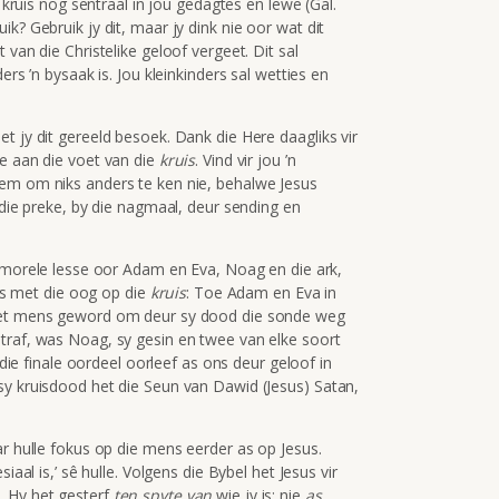
e kruis nog sentraal in jou gedagtes en lewe (Gal.
k? Gebruik jy dit, maar jy dink nie oor wat dit
 van die Christelike geloof vergeet. Dit sal
ers ’n bysaak is. Jou kleinkinders sal wetties en
t jy dit gereeld besoek. Dank die Here daagliks vir
de aan die voet van die
kruis
. Vind vir jou ’n
eem om niks anders te ken nie, behalwe Jesus
 die preke, by die nagmaal, deur sending en
t morele lesse oor Adam en Eva, Noag en die ark,
ies met die oog op die
kruis
: Toe Adam en Eva in
 het mens geword om deur sy dood die sonde weg
traf, was Noag, sy gesin en twee van elke soort
n die finale oordeel oorleef as ons deur geloof in
sy kruisdood het die Seun van Dawid (Jesus) Satan,
ar hulle fokus op die mens eerder as op Jesus.
iaal is,’ sê hulle. Volgens die Bybel het Jesus vir
. Hy het gesterf
ten spyte van
wie jy is; nie
as