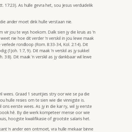
. 17:23). As hulle gevra het, sou Jesus verduidelik
die ander moet dink hulle verstaan nie.
m vir jou te wys hoekom. Dalk sien jy die kruis as ’n
eet nie hoe dit verder ’n verskil in jou lewe maak
e verlede rondloop (Rom. 8:33-34, Kol. 2:14). Dit
g (1Joh. 1:7, 9). Dit maak ’n verskil as jy sukkel
. 3:8). Dit maak ’n verskil as jy dankbaar wil lewe
il wees. Graad 1 seuntjies stry oor wie se pa die
hou hulle resies om te sien wie die vinnigste is.
ons eerste wees. As jy in die kar ry, wil jy eerste
acebook hê. By die werk kompeteer mense oor wie
uis, hoogste kwalifikasie of grootste salaris het.
ikant ’n ander een ontmoet, vra hulle mekaar binne