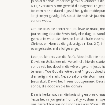
ja op al die vrae, maar het jy fokus verloor? Is di
6:14)? Versuim jy om gereeld die nagmaal te gebrui
beteken nie? In daardie geval het
jy die middelpunt
langtermyn gevolge hê, sodat die kruis vir jou kind
verlore wees.
Om die kruis die senter van jou lewe te maak, moe
jou redding deur die
kruis
. Bely elke dag jou son
gemeente waar die leiers en lidmate hulle voorn
Christus en Hom as die gekruisigde (1Kor. 2:2): in
evangelisasie, in die lofgesange.
Leer jou kinders van die
kruis
. Moet hulle nie ne
Dawid en Goliat leer nie. Vertel hulle hierdie stor
sonde val, het dood in die wêreld gekom. Jesus
te neem. Toe God die wêreld met ’n groot vloed s
dier veilig in die ark. Net so sal ons die storm va
Jesus skuil. Dawid het ’n reus doodgemaak. Deur 
sonde, die dood en die hel oorwin.
Daar is kerke wat van die kruis sing en preek, ma
‘Jesus het vir jou gesterf, omdat jy kosbaar en spes
ons gesterf toe ons nog sondaars was (Rom. 5:8)