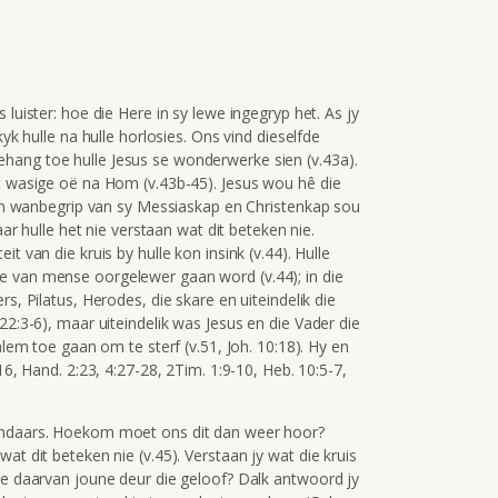
 luister: hoe die Here in sy lewe ingegryp het. As jy
kyk hulle na hulle horlosies. Ons vind dieselfde
hang toe hulle Jesus se wonderwerke sien (v.43a).
et wasige oë na Hom (v.43b-45). Jesus wou hê die
e ’n wanbegrip van sy Messiaskap en Christenkap sou
aar hulle het nie verstaan wat dit beteken nie.
t van die kruis by hulle kon insink (v.44). Hulle
e van mense oorgelewer gaan word (v.44); in die
ers, Pilatus, Herodes, die skare en uiteindelik die
22:3-6), maar uiteindelik was Jesus en die Vader die
alem toe gaan om te sterf (v.51, Joh. 10:18). Hy en
16, Hand. 2:23, 4:27-28, 2Tim. 1:9-10, Heb. 10:5-7,
sondaars. Hoekom moet ons dit dan weer hoor?
at dit beteken nie (v.45). Verstaan jy wat die kruis
ele daarvan joune deur die geloof? Dalk antwoord jy