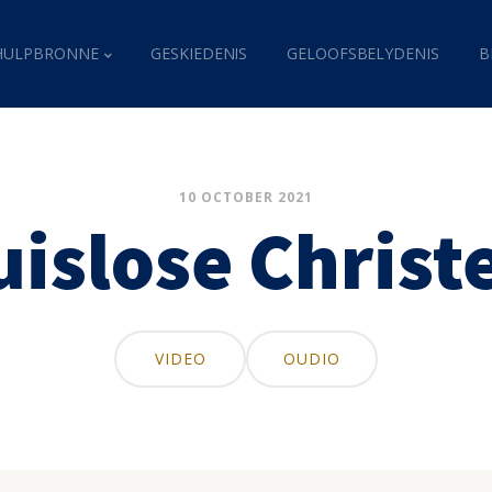
HULPBRONNE
GESKIEDENIS
GELOOFSBELYDENIS
B
10 OCTOBER 2021
uislose Christ
VIDEO
OUDIO