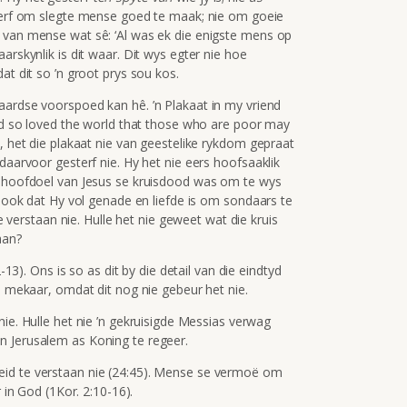
esterf om slegte mense goed te maak; nie om goeie
 van mense wat sê: ‘Al was ek die enigste mens op
arskynlik is dit waar. Dit wys egter nie hoe
at dit so ’n groot prys sou kos.
 aardse voorspoed kan hê. ’n Plakaat in my vriend
God so loved the world that those who are poor may
s, het die plakaat nie van geestelike rykdom gepraat
daarvoor gesterf nie. Hy het nie eers hoofsaaklik
ie hoofdoel van Jesus se kruisdood was om te wys
asook dat Hy vol genade en liefde is om sondaars te
ie verstaan nie. Hulle het nie geweet wat die kruis
aan?
-13). Ons is so as dit by die detail van die eindtyd
an mekaar, omdat dit nog nie gebeur het nie.
nie.
Hulle het nie ’n gekruisigde Messias verwag
n Jerusalem as Koning te regeer.
eid te verstaan nie (24:45). Mense se vermoë om
r in God (1Kor. 2:10-16).