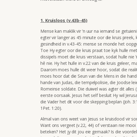
1. Kruisloos (v.43b-45)
Mense kan maklik vir ’n uur na iemand se getuienis
egter vir langer as 45 minute oor die kruis preek, 
gesindheid in v.43-45: mense se monde het oopge
Toe Hy egter oor die kruis praat toe kyk hulle m
dissipels moet die kruis verstaan, sodat hulle ni
hê nie. Hy het hulle in v.22 van die kruis geleer, m
Daarom moes hulle dit weer hoor, sodat die realitei
moes hoor dat die Seun van die Mens in die hand
hande van
Judas, die tempelpolisie, die Joodse lei
Romeinse soldate. Die duiwel was agter dit alles (
eerste oorsaak. Jesus het self besluit Hy wil Jerus
die Vader het dit voor die skepping beplan (Joh. 3:
1Pet. 1:20).
Almal van ons weet van Jesus se kruisdood vir 
Want ons vergeet (v.22, 44) of verstaan nie mooi w
beteken? Het jy dit jou eie gemaak? Is die voord