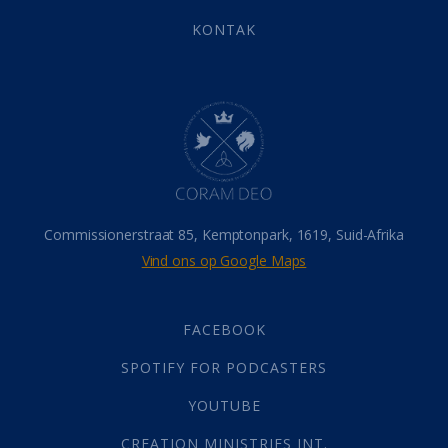
Eindtyd
(142)
KONTAK
Belonings
(4)
Dood
(26)
Hel
(21)
Hemel
(31)
Israel
(14)
Millennium
(1)
Oordeelsdag
(19)
Verheerlikte liggaam
(3)
Commissionerstraat 85, Kemptonpark, 1619, Suid-Afrika
Wederkoms
(27)
Vind ons op Google Maps
Gebed
(87)
Dankbaarheid
(5)
Die Onse Vader
(12)
FACEBOOK
Vas
(2)
SPOTIFY FOR PODCASTERS
God
(392)
Afgode
(23)
YOUTUBE
Tien Plae
(5)
CREATION MINISTRIES INT.