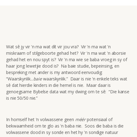
Wat sê jy vir 'n ma wat dít vir jou vra? Vir 'n ma wat 'n
miskraam of stilgeboorte gehad het? Vir 'n ma wat 'n aborsie
gehad het en nou spyt is? Vir 'n ma wie se baba vroeg in sy of
haar jong lewetjie dood is? Na baie studie, bepeinsing, en
bespreking met ander is my antwoord eenvoudig:
“Waarskynlik...
baie
waarskynlik.” Daar is nie 'n enkele teks wat
sê dat hierdie kinders in die hemel is nie. Maar daar is
genoegsame Bybelse data wat my dwing om te sê: “Die kanse
is nie 50/50 nie.”
In homself het 'n volwassene geen
méér
potensiaal of
bekwaamheid om te glo as 'n baba nie. Soos die baba is die
volwassene dood in sy sonde en het hy 'n sondige natuur