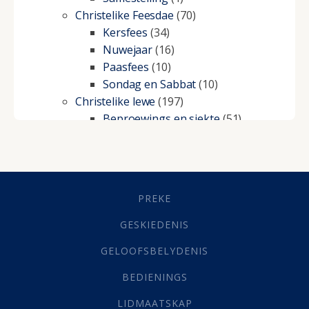
Christelike Feesdae
(70)
Kersfees
(34)
Nuwejaar
(16)
Paasfees
(10)
Sondag en Sabbat
(10)
Christelike lewe
(197)
Beproewings en siekte
(51)
Besluitneming
(6)
Dissipline
(10)
Geestelike Groei
(10)
Gehoorsaamheid
(6)
PREKE
Geld
(21)
Grys Areas
(4)
GESKIEDENIS
Hofsake
(2)
GELOOFSBELYDENIS
Lewensdoel
(3)
Selfondersoek
(1)
BEDIENINGS
Vervolging
(19)
LIDMAATSKAP
Werk
(22)