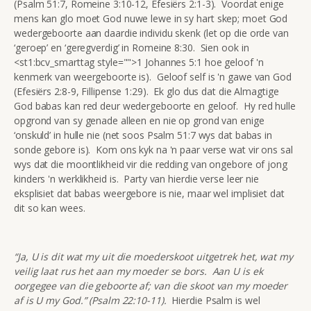
(Psalm 51:7, Romeine 3:10-12, Efesiërs 2:1-3). Voordat enige
mens kan glo moet God nuwe lewe in sy hart skep; moet God
wedergeboorte aan daardie individu skenk (let op die orde van
‘geroep’ en ‘geregverdig’ in Romeine 8:30. Sien ook in
<st1:bcv_smarttag style="">1 Johannes 5:1 hoe geloof 'n
kenmerk van weergeboorte is). Geloof self is 'n gawe van God
(Efesiërs 2:8-9, Fillipense 1:29). Ek glo dus dat die Almagtige
God babas kan red deur wedergeboorte en geloof. Hy red hulle
opgrond van sy genade alleen en nie op grond van enige
‘onskuld’ in hulle nie (net soos Psalm 51:7 wys dat babas in
sonde gebore is). Kom ons kyk na 'n paar verse wat vir ons sal
wys dat die moontlikheid vir die redding van ongebore of jong
kinders 'n werklikheid is. Party van hierdie verse leer nie
eksplisiet dat babas weergebore is nie, maar wel implisiet dat
dit so kan wees.
“Ja, U is dit wat my uit die moederskoot uitgetrek het, wat my
veilig laat rus het aan my moeder se bors. Aan U is ek
oorgegee van die geboorte af; van die skoot van my moeder
af is U my God.” (Psalm 22:10-11).
Hierdie Psalm is wel