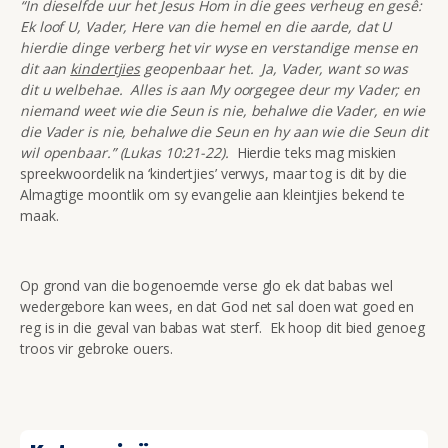
“In dieselfde uur het Jesus Hom in die gees verheug en gesê:
Ek loof U, Vader, Here van die hemel en die aarde, dat U
hierdie dinge verberg het vir wyse en verstandige mense en
dit aan
kindertjies
geopenbaar het. Ja, Vader, want so was
dit u welbehae. Alles is aan My oorgegee deur my Vader; en
niemand weet wie die Seun is nie, behalwe die Vader, en wie
die Vader is nie, behalwe die Seun en hy aan wie die Seun dit
wil openbaar.” (Lukas 10:21-22).
Hierdie teks mag miskien
spreekwoordelik na ‘kindertjies’ verwys, maar tog is dit by die
Almagtige moontlik om sy evangelie aan kleintjies bekend te
maak.
Op grond van die bogenoemde verse glo ek dat babas wel
wedergebore kan wees, en dat God net sal doen wat goed en
reg is in die geval van babas wat sterf. Ek hoop dit bied genoeg
troos vir gebroke ouers.