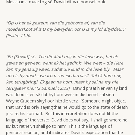
Messiaans, maar tog sê Dawid dit van homself ook.
“Op U het ek gesteun van die geboorte af, van die
moederskoot af is U my bevryder; oor U is my lof altyddeur.”
(Psalm 71:6).
“En [Dawid] sê: Toe die kind nog in die lewe was, het ek
gevas en geween, want ek het gedink: Wie weet – die Here
kan my genadig wees, sodat die kind in die lewe bly. Maar
nou is hy dood – waarom sou ek dan vas? Sal ek hom nog
kan terugbring? Ek gaan na hom, maar hy sal na my nie
terugkeer nie.” (2 Samuel 12:23).
Dawid praat hier van sy kind
wat dood is en sê dat hy hom weer in die hemel sal sien.
Wayne Grudem skryf oor hierdie vers: “Someone might object
that David is only saying that he would go to the state of death
just as his son had. But this interpretation does not fit the
language of the verse: David does not say, ‘I shall go where he
is,’ but rather, ‘I shall go to him.’ This is the language of
personal reunion, and it indicates David’s expectation that he