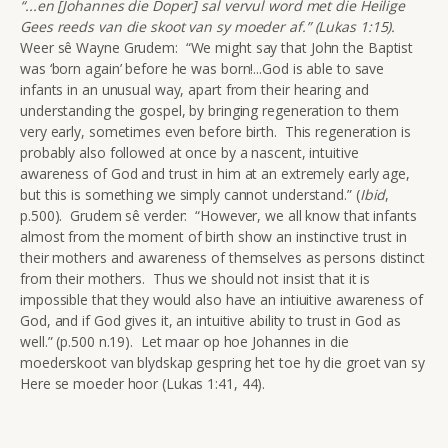
“...en [Johannes die Doper] sal vervul word met die Heilige
Gees reeds van die skoot van sy moeder af.” (Lukas 1:15).
Weer sê Wayne Grudem: “We might say that John the Baptist
was ‘born again’ before he was born!...God is able to save
infants in an unusual way, apart from their hearing and
understanding the gospel, by bringing regeneration to them
very early, sometimes even before birth. This regeneration is
probably also followed at once by a nascent, intuitive
awareness of God and trust in him at an extremely early age,
but this is something we simply cannot understand.” (
Ibid
,
p.500). Grudem sê verder: “However, we all know that infants
almost from the moment of birth show an instinctive trust in
their mothers and awareness of themselves as persons distinct
from their mothers. Thus we should not insist that it is
impossible that they would also have an intiuitive awareness of
God, and if God gives it, an intuitive ability to trust in God as
well.” (p.500 n.19). Let maar op hoe Johannes in die
moederskoot van blydskap gespring het toe hy die groet van sy
Here se moeder hoor (Lukas 1:41, 44).