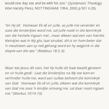
would one day see and be with his son.” (
Systematic Theology
;
Inter-Varsity Press; NOTTINGHAM; 1994, 2000; p.501 n.20).
“en Hy sê: Voorwaar Ek sê vir julle, as julle nie verander en
soos die kindertjies word nie, sal julle nooit in die koninkryk
van die hemele ingaan nie!...maar elkeen wat een van hierdie
kleintjies wat in My glo, laat struikel, dit is vir hom beter dat
‘n meulsteen aan sy nek gehang word en hy wegsink in die
diepte van die see.” (Matteus 18:3, 6).
Maar toe Jesus dit sien, het Hy hulle dit baie kwalik geneem
en vir hulle gesê: Laat die kindertjies na My toe kom en
verhinder hulle nie, want aan sulkes behoort die koninkryk
van God. Voorwaar Ek sê vir julle, elkeen wat die koninkryk
van God nie soos 'n kindjie ontvang nie, sal daar nooit ingaan
nie.” (Markus 10:14-15).