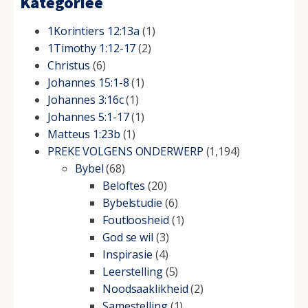
Kategorieë
1Korintiers 12:13a
(1)
1Timothy 1:12-17
(2)
Christus
(6)
Johannes 15:1-8
(1)
Johannes 3:16c
(1)
Johannes 5:1-17
(1)
Matteus 1:23b
(1)
PREKE VOLGENS ONDERWERP
(1,194)
Bybel
(68)
Beloftes
(20)
Bybelstudie
(6)
Foutloosheid
(1)
God se wil
(3)
Inspirasie
(4)
Leerstelling
(5)
Noodsaaklikheid
(2)
Samestelling
(1)