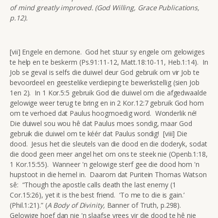
of mind greatly improved. (God Willing, Grace Publications,
p.12).
[vii] Engele en demone. God het stuur sy engele om gelowiges
te help en te beskerm (Ps.91:11-12, Matt.18:10-11, Heb.1:14). In
Job se geval is selfs die duiwel deur God gebruik om vir Job te
bevoordeel en geestelike verdieping te bewerkstellig (sien Job
1en 2). In 1 Kor.5:5 gebruik God die duiwel om die afgedwaalde
gelowige weer terug te bring en in 2 Kor.12:7 gebruik God hom
om te verhoed dat Paulus hoogmoedig word. Wonderlik né!
Die duiwel sou wou hê dat Paulus moes sondig, maar God
gebruik die duiwel om te kéér dat Paulus sondig! [viii] Die
dood. Jesus het die sleutels van die dood en die doderyk, sodat
die dood geen meer angel het om ons te steek nie (Openb.1:18,
1 Kor.15:55). Wanneer 'n gelowige sterf gee die dood hom 'n
hupstoot in die hemel in. Daarom dat Puritein Thomas Watson
sê: “Though the apostle calls death the last enemy (1
Cor.15:26), yet it is the best friend. ‘To me to die is gain.’
(Phil.1:21).” (
A Body of Divinity,
Banner of Truth, p.298).
Gelowige hoef dan nie 'n slaafse vrees vir die dood te hê nie