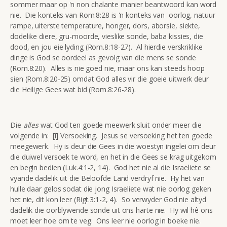
sommer maar op 'n non chalante manier beantwoord kan word
nie. Die konteks van Rom.8:28 is 'n konteks van oorlog, natuur
rampe, uiterste temperature, honger, dors, aborsie, siekte,
dodelike diere, gru-moorde, vieslike sonde, baba kissies, die
dood, en jou eie lyding (Rom.8:18-27). Al hierdie verskriklike
dinge is God se oordeel as gevolg van die mens se sonde
(Rom.8:20). Alles is nie goed nie, maar ons kan steeds hoop
sien (Rom.8:20-25) omdat God alles vir die goeie uitwerk deur
die Heilige Gees wat bid (Rom.8:26-28).
Die
alles
wat God ten goede meewerk sluit onder meer die
volgende in: [i] Versoeking. Jesus se versoeking het ten goede
meegewerk. Hy is deur die Gees in die woestyn ingelei om deur
die duiwel versoek te word, en het in die Gees se krag uitgekom
en begin bedien (Luk.4:1-2, 14). God het nie al die Israeliete se
vyande dadelik uit die Beloofde Land verdryf nie. Hy het van
hulle daar gelos sodat die jong Israeliete wat nie oorlog geken
het nie, dit kon leer (Rigt.3:1-2, 4). So verwyder God nie altyd
dadelik die oorblywende sonde uit ons harte nie. Hy wil hê ons
moet leer hoe om te veg. Ons leer nie oorlog in boeke nie.