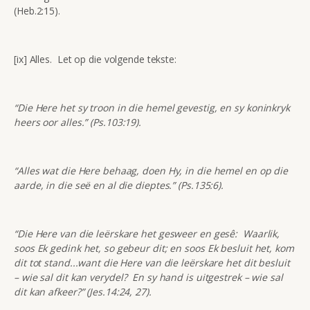
(Heb.2:15).
[ix] Alles. Let op die volgende tekste:
“
Die Here het sy troon in die hemel gevestig, en sy koninkryk
heers oor alles.” (
Ps.103:19).
“Alles wat die Here behaag, doen Hy, in die hemel en op die
aarde, in die seë en al die dieptes.” (Ps.135:6).
“Die Here van die leërskare het gesweer en gesê: Waarlik,
soos Ek gedink het, so gebeur dit; en soos Ek besluit het, kom
dit tot stand...want die Here van die leërskare het dit besluit
– wie sal dit kan verydel? En sy hand is uitgestrek – wie sal
dit kan afkeer?” (Jes.14:24, 27).