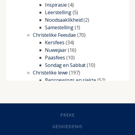
Inspirasie
(4)
Leerstelling
(5)
Noodsaaklikheid
(2)
Samestelling
(1)
Christelike Feesdae
(70)
Kersfees
(34)
Nuwejaar
(16)
Paasfees
(10)
Sondag en Sabbat
(10)
Christelike lewe
(197)
Beproewings en siekte
(51)
Besluitneming
(6)
Dissipline
(10)
Geestelike Groei
(10)
Gehoorsaamheid
(6)
PREKE
Geld
(21)
Grys Areas
(4)
GESKIEDENIS
Hofsake
(2)