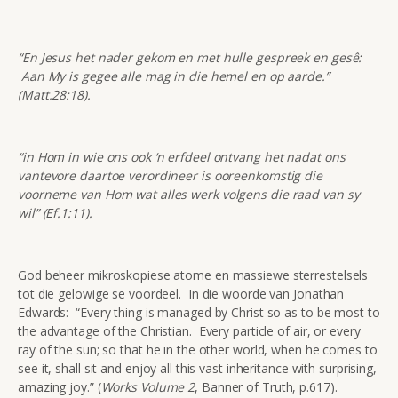
“En Jesus het nader gekom en met hulle gespreek en gesê:
Aan My is gegee alle mag in die hemel en op aarde.”
(Matt.28:18).
“in Hom in wie ons ook ‘n erfdeel ontvang het nadat ons
vantevore daartoe verordineer is ooreenkomstig die
voorneme van Hom wat alles werk volgens die raad van sy
wil” (Ef.1:11).
God beheer mikroskopiese atome en massiewe sterrestelsels
tot die gelowige se voordeel. In die woorde van Jonathan
Edwards: “Every thing is managed by Christ so as to be most to
the advantage of the Christian. Every particle of air, or every
ray of the sun; so that he in the other world, when he comes to
see it, shall sit and enjoy all this vast inheritance with surprising,
amazing joy.” (
Works Volume 2
, Banner of Truth, p.617).