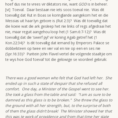
hoef dus nie te vrees vir diktators nie, want
GOD
is in beheer.
[vi] Toeval. Daar bestaan nie iets soos toeval nie. Was dit
toevallig dat Rut in Boas se koringlande aangekom het en die
Messias uit haar lyn gebore is (Rut 2:3)? Was dit toevallig dat
die koeie wat die ark gesleep het nie links of regs afgedraai het
nie, maar reguit aangehou loop het (1 Sam.6:7-12)? Was dit
toevallig dat die ‘swerf pyl’ vir koning Agab getref het (1
Kon.22:34)? Is dit toevallig dat iemand by Emperors Palace se
dobbelsteen op twee en vier val en nie op een en ses nie
(Spr.16:33)? Puritein John Flavel vertel die volgende staaltjie om
te wys hoe God ‘toeval’ tot die gelowige se voordeel gebruik:
There was a good woman who felt that God had left her. She
ended up in such a state of despair that she refused all
comfort. One day, a Minister of the Gospel went to see her.
She took a glass from the table and said: “I am as sure to be
damned as this glass is to be broken.” She threw the glass to
the ground with all her strength, but, to the surprise of both
of them the glass didn’t break! The Minister showed her that
this was te work of providence and from that time her state