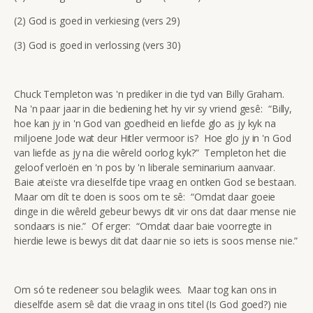
(2) God is goed in verkiesing (vers 29)
(3) God is goed in verlossing (vers 30)
Chuck Templeton was 'n prediker in die tyd van Billy Graham.
Na 'n paar jaar in die bediening het hy vir sy vriend gesê: “Billy,
hoe kan jy in 'n God van goedheid en liefde glo as jy kyk na
miljoene Jode wat deur Hitler vermoor is? Hoe glo jy in 'n God
van liefde as jy na die wêreld oorlog kyk?” Templeton het die
geloof verloën en 'n pos by 'n liberale seminarium aanvaar.
Baie ateïste vra dieselfde tipe vraag en ontken God se bestaan.
Maar om dít te doen is soos om te sê: “Omdat daar goeie
dinge in die wêreld gebeur bewys dit vir ons dat daar mense nie
sondaars is nie.” Of erger: “Omdat daar baie voorregte in
hierdie lewe is bewys dit dat daar nie so iets is soos mense nie.”
Om só te redeneer sou belaglik wees. Maar tog kan ons in
dieselfde asem sê dat die vraag in ons titel (Is God goed?) nie