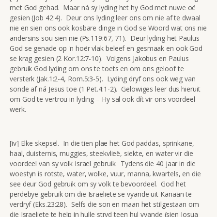
met God gehad. Maar ná sy lyding het hy God met nuwe oë
gesien (Job 42:4). Deur ons lyding leer ons om nie af te dwaal
nie en sien ons ook kosbare dinge in God se Woord wat ons nie
andersins sou sien nie (Ps.119:67, 71). Deur lyding het Paulus
God se genade op 'n hoër vlak beleef en gesmaak en ook God
se krag gesien (2 Kor.12:7-10). Volgens Jakobus en Paulus
gebruik God lyding om ons te toets en om ons geloof te
versterk (Jak.1:2-4, Rom.5:3-5). Lyding dryf ons ook weg van
sonde af ná Jesus toe (1 Pet.4:1-2). Gelowiges leer dus hieruit
om God te vertrou in lyding – Hy sal ook dít vir ons voordeel
werk.
[iv] Elke skepsel. In die tien plae het God paddas, sprinkane,
haal, duisternis, muggies, steekvlieë, siekte, en water vir die
voordeel van sy volk Israel gebruik. Tydens die 40 jaar in die
woestyn is rotste, water, wolke, vuur, manna, kwartels, en die
see deur God gebruik om sy volk te bevoordeel. God het
perdebye gebruik om die Israeliete se vyande uit Kanaän te
verdryf (Eks.23:28). Selfs die son en maan het stilgestaan om
die Israeliete te help in hulle stryd teen hul vyande (sien Josua