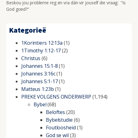
Beskou jou probleme reg en vra dán vir jouself die vraag: “Is
God goed?”
Kategorieë
1Korintiers 12:13a
(1)
1Timothy 1:12-17
(2)
Christus
(6)
Johannes 15:1-8
(1)
Johannes 3:16c
(1)
Johannes 5:1-17
(1)
Matteus 1:23b
(1)
PREKE VOLGENS ONDERWERP
(1,194)
Bybel
(68)
Beloftes
(20)
Bybelstudie
(6)
Foutloosheid
(1)
God se wil
(3)