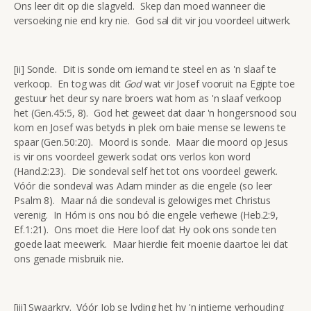
Ons leer dit op die slagveld. Skep dan moed wanneer die
versoeking nie end kry nie. God sal dit vir jou voordeel uitwerk.
[ii] Sonde. Dit is sonde om iemand te steel en as 'n slaaf te
verkoop. En tog was dit
God
wat vir Josef vooruit na Egipte toe
gestuur het deur sy nare broers wat hom as 'n slaaf verkoop
het (Gen.45:5, 8). God het geweet dat daar 'n hongersnood sou
kom en Josef was betyds in plek om baie mense se lewens te
spaar (Gen.50:20). Moord is sonde. Maar die moord op Jesus
is vir ons voordeel gewerk sodat ons verlos kon word
(Hand.2:23). Die sondeval self het tot ons voordeel gewerk.
Vóór die sondeval was Adam minder as die engele (so leer
Psalm 8). Maar ná die sondeval is gelowiges met Christus
verenig. In Hóm is ons nou bó die engele verhewe (Heb.2:9,
Ef.1:21). Ons moet die Here loof dat Hy ook ons sonde ten
goede laat meewerk. Maar hierdie feit moenie daartoe lei dat
ons genade misbruik nie.
[iii] Swaarkry. Vóór Job se lyding het hy 'n intieme verhouding