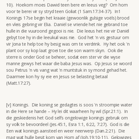
10). Hoekom moes Dawid teen bere en leeus veg? Om hom
voor te berei vir sy stryd teen Goliat (1 Sam.17:34-37). In1
Konings 17se begin het kraaie (gewoonlik gulsige voëls) brood
en vleis gebring vir Elia. Daniël se vriende het nie gebrand toe
hulle in die vuuroond gegooi is nie. Die leeus het nie vir Daniël
gebyt toe hy in die leeukuil was nie. God het 'n vis gestuur om
vir Jona te help toe hy besig was om te verdrink. Hy het ook 'n
plant oor sy kop laat groei toe die son warm skyn. Ook die
sterre is onder God se beheer, sodat een ster vir die wyse
manne gewys het waar die baba Jesus was. Op Jesus se woord
sou Petrus 'n vis vang wat 'n muntstuk in sy mond gehad het.
Daarmee kon hy sy eie en Jesus se belasting betaal
(Matt.17:27).
[v] Konings. Die koning se gedagtes is soos 'n stroompie water
in die Here se hande – Hy lei dit waarheen hy wil (Spr.21:1). In
die geskiedenis het God selfs ongelowige konings gebruik om
sy volk te bevoordeel (Jes.45:1, Esra 1:1, 6:22, 7:27). God is die
Een wat konings aansteel en weer neerwerp (Dan.2:21). Die
mag wat hulle besit kom van Hom af (Joh.19:10-11). Gelowiges