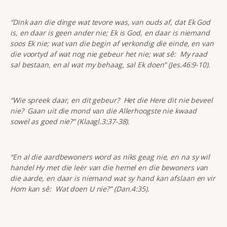
“Dink aan die dinge wat tevore was, van ouds af, dat Ek God
is, en daar is geen ander nie; Ek is God, en daar is niemand
soos Ek nie; wat van die begin af verkondig die einde, en van
die voortyd af wat nog nie gebeur het nie; wat sê: My raad
sal bestaan, en al wat my behaag, sal Ek doen” (Jes.46:9-10).
“Wie spreek daar, en dit gebeur? Het die Here dit nie beveel
nie? Gaan uit die mond van die Allerhoogste nie kwaad
sowel as goed nie?” (Klaagl.3:37-38).
“En al die aardbewoners word as niks geag nie, en na sy wil
handel Hy met die leër van die hemel en die bewoners van
die aarde, en daar is niemand wat sy hand kan afslaan en vir
Hom kan sê: Wat doen U nie?” (Dan.4:35).