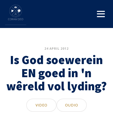
24 APRIL 2012
Is God soewerein
EN goed in 'n
wêreld vol lyding?
VIDEO
OUDIO