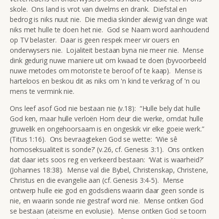
skole. Ons land is vrot van dwelms en drank. Diefstal en
bedrog is niks nuut nie. Die media skinder alewig van dinge wat
niks met hulle te doen het nie. God se Naam word aanhoudend
op TV belaster. Daar is geen respek meer vir ouers en
onderwysers nie. Lojaliteit bestaan byna nie meer nie. Mense
dink gedurig nuwe maniere uit om kwaad te doen (byvoorbeeld
nuwe metodes om motoriste te beroof of te kaap). Mense is
harteloos en beskou dit as niks om 'n kind te verkrag of 'n ou
mens te vermink nie.
Ons leef asof God nie bestaan nie (v.18): “Hulle bely dat hulle
God ken, maar hulle verloën Hom deur die werke, omdat hulle
gruwelik en ongehoorsaam is en ongeskik vir elke goeie werk.”
(Titus 1:16). Ons bevraagteken God se wette: ‘Wie sê
homoseksualiteit is sonde?’ (v.26, cf. Genesis 3:1). Ons ontken
dat daar iets soos reg en verkeerd bestaan: ‘Wat is waarheid?’
(Johannes 18:38). Mense val die Bybel, Christenskap, Christene,
Christus en die evangelie aan (cf. Genesis 3:4-5). Mense
ontwerp hulle eie god en godsdiens waarin daar geen sonde is
nie, en waarin sonde nie gestraf word nie. Mense ontken God
se bestaan (ateïsme en evolusie). Mense ontken God se toorn