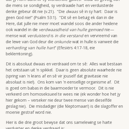
die mens se sondigheid, sy verdraaide hart en verduisterde
denke gebeur dit nie (v.21). “Die
dwaas
sê in sy hart: Daar is
geen God nie!” (Psalm 53:1). “Dit sê en betuig ek dan in die
Here, dat julle nie meer moet wandel soos die ander heidene
ook wandel in die
verdwaasdheid van hulle gemoed
nie—
mense wat
verduisterd
is
in die verstand
en vervreemd van
die lewe van God deur die
onkunde
wat in hulle is vanweë die
verharding van hulle hart
” (Efesiërs 4:17-18, eie
beklemtoning).
Dit is absoluut dwaas en verdraaid om te sê: Alles wat bestaan
het ontstaan uit 'n spikkel. Daar is geen absolute waarhede nie
(spring van 'n krans af en sê vir jouself dat gravitasie nie
absoluut is nie!). Ons kom van 'n eensellige organisme af. Dit
is goed om babas in die baarmoeder te vermoor. Dit is nie
verkeerd om homoseksueel te wees nie (ek wonder hoe het jy
hier gekom – verseker nie deur twee mense van dieselfde
geslag nie). Die misdadiger (die ‘kleptomaan’) is die slagoffer en
moenie gestraf word nie.
Hier is die drie groot bewyse dat ons samelewing se harte
verduister en denke verdraaid is: