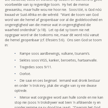
voorbeelde van sy regverdige toorn. Hy het die mense
gewaarsku, maar hulle wou nie hoor nie. Soos tóé, is God nóú
kwaad vir Suid-Afrika en die wêreld: “Want die toorn van God
word van die hemel af geopenbaar oor al die goddeloosheid en
ongeregtigheid van die mense wat in ongeregtigheid die
waarheid onderdruk” (v.18). Let op dat sy toorn nie net
opgegaar word vir die toekoms nie, maar dit word nóú vanuit
die hemel geopenbaar (cf. Efesiërs 5:6). Ons sien God se toorn
in:
Rampe soos aardbewings, vulkane, tsunami’s.
Siektes soos VIGS, kanker, beroertes, hartaanvalle.
Tragedies soos 9/11.
Oorloë.
Die saai en oes beginsel. Iemand wat dronk bestuur
en onder 'n trok inry, pluk die vrugte van sy eie dwase
optrede.
Mense wat oorgegee word aan hulle sonde en nie kan
stop nie (soos 'n trokdrywer wat teen 'n afdraende ry en
sonder remme na sy dood toe jaag). “Daarom het God