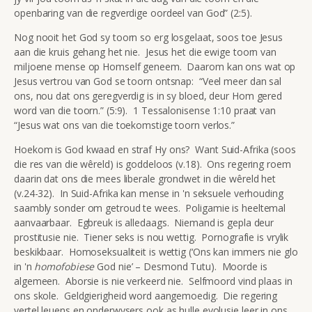
openbaring van die regverdige oordeel van God” (2:5).
Nog nooit het God sy toorn so erg losgelaat, soos toe Jesus
aan die kruis gehang het nie. Jesus het die ewige toorn van
miljoene mense op Homself geneem. Daarom kan ons wat op
Jesus vertrou van God se toorn ontsnap: “Veel meer dan sal
ons, nou dat ons geregverdig is in sy bloed, deur Hom gered
word van die toorn.” (5:9). 1 Tessalonisense 1:10 praat van
“Jesus wat ons van die toekomstige toorn verlos.”
Hoekom is God kwaad en straf Hy ons? Want Suid-Afrika (soos
die res van die wêreld) is goddeloos (v.18). Ons regering roem
daarin dat ons die mees liberale grondwet in die wêreld het
(v.24-32). In Suid-Afrika kan mense in 'n seksuele verhouding
saambly sonder om getroud te wees. Poligamie is heeltemal
aanvaarbaar. Egbreuk is alledaags. Niemand is gepla deur
prostitusie nie. Tiener seks is nou wettig. Pornografie is vrylik
beskikbaar. Homoseksualiteit is wettig (‘Ons kan immers nie glo
in 'n
homofobiese
God nie’ – Desmond Tutu). Moorde is
algemeen. Aborsie is nie verkeerd nie. Selfmoord vind plaas in
ons skole. Geldgierigheid word aangemoedig. Die regering
vertel leuens en onderwysers ook as hulle evolusie leer in ons