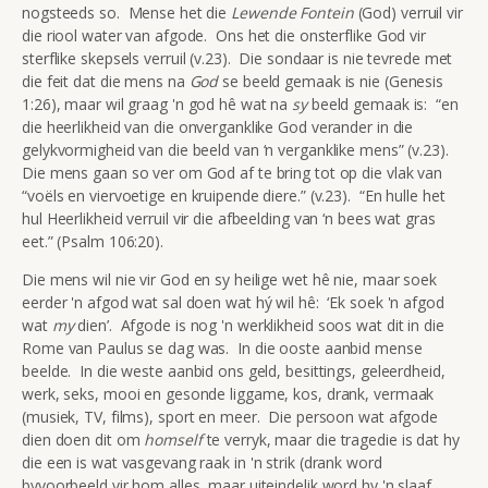
nogsteeds so. Mense het die
Lewende Fontein
(God) verruil vir
die riool water van afgode. Ons het die onsterflike God vir
sterflike skepsels verruil (v.23). Die sondaar is nie tevrede met
die feit dat die mens na
God
se beeld gemaak is nie (Genesis
1:26), maar wil graag 'n god hê wat na
sy
beeld gemaak is: “en
die heerlikheid van die onverganklike God verander in die
gelykvormigheid van die beeld van ‘n verganklike mens” (v.23).
Die mens gaan so ver om God af te bring tot op die vlak van
“voëls en viervoetige en kruipende diere.” (v.23). “En hulle het
hul Heerlikheid verruil vir die afbeelding van ‘n bees wat gras
eet.” (Psalm 106:20).
Die mens wil nie vir God en sy heilige wet hê nie, maar soek
eerder 'n afgod wat sal doen wat hý wil hê: ‘Ek soek 'n afgod
wat
my
dien’. Afgode is nog 'n werklikheid soos wat dit in die
Rome van Paulus se dag was. In die ooste aanbid mense
beelde. In die weste aanbid ons geld, besittings, geleerdheid,
werk, seks, mooi en gesonde liggame, kos, drank, vermaak
(musiek, TV, films), sport en meer. Die persoon wat afgode
dien doen dit om
homself
te verryk, maar die tragedie is dat hy
die een is wat vasgevang raak in 'n strik (drank word
byvoorbeeld vir hom alles, maar uiteindelik word hy 'n slaaf