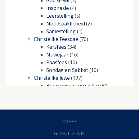
God se wil
(3)
Inspirasie
(4)
Leerstelling
(5)
Noodsaaklikheid
(2)
Samestelling
(1)
Christelike Feesdae
(70)
Kersfees
(34)
Nuwejaar
(16)
Paasfees
(10)
Sondag en Sabbat
(10)
Christelike lewe
(197)
Beproewings en siekte
(51)
Besluitneming
(6)
Dissipline
(10)
Geestelike Groei
(10)
Gehoorsaamheid
(6)
PREKE
Geld
(21)
Grys Areas
(4)
GESKIEDENIS