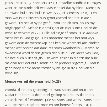
Jesus Christus.” (2 Korintiërs 4:6). Geestelike blindheid is tragies,
want dis die blinde self wat laaste besef dat hy blind. Mense is
so dwaas hulle dink hulle is wys (v.22, cf. Genesis 3:5-6). Een
man wat in 'n Christen-huis grootgeword het, het 'n ateïs
geword. Hy het vir sy pa gesê: ‘Nou kan ek sien, nou is my
oogklappe af’. Mense is oortuig dat dit
wys
is om God en die
Bybel te verwerp (v.22). Hulle sal dinge sê soos: ‘Die
antieke
mens het in God geglo. Ons moderne mense het nou wys
geword deur die wetenskap; ons kén die waarheid’ (die eindste
mense wat ontken dat daar iets soos waarheid is!). Mense se
dwaasheid word daarin gesien dat hulle hul eie idees van God,
die heelal en hulleself glo. Dit word gesien in die feit dat hulle
rasionaliseer oor hulle sonde en dit probeer regverdig. Daar is
geen hoop vir die mens totdat hy nie glo in die God van die
Bybel nie.
Mense verruil die waarheid (v.23)
Voordat die mens gesondig het, wou Satan God onttroon.
Nadat God hom uit die hemel geskop het, het hy die mens
versoek met dié woorde: ‘Julle sal soos God wees’. Soos Satan
wou die mens God onttroon en oor homself heers. Dit is