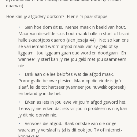
daarvan).
Hoe kan jy afgodery oorkom? Hier is 'n paar stappe:
Sien hoe dom dit is. Mense maak ‘n beeld van hout.
Maar van dieselfde stuk hout maak hulle 'n stoel of braai
hulle skaaptjops daarop (sien Jesaja 44). Net so kan ons
sê van iemand wat 'n afgod maak van sy geld of sy
liggaam. Jou liggaam gaan oud word en doodgaan. En
wanneer jy sterf kan jy nie jou geld met jou saamneem
nie.
Dink aan die leë beloftes wat die afgod maak.
Pornografie belowe plesier. Maar op die einde is jy 'n
slaaf, lei dit tot hartseer (wanneer jou huwelik opbreek)
en beland jy in die hel.
Erken as iets in jou lewe vir jou 'n afgod geword het.
Tensy jy nie erken dat iets vir jou 'n probleem is nie, kan
jy dit nie oorwin nie.
Verwoes die afgod. Raak ontslae van die dinge
waaraan jy verslaaf is (al is dit ook jou TV of internet-
konneksie).