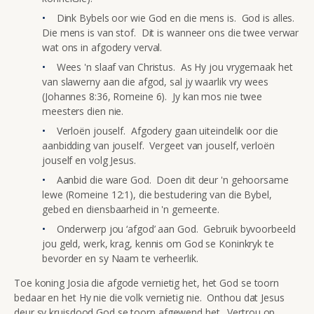
Dink Bybels oor wie God en die mens is. God is alles.
Die mens is van stof. Dit is wanneer ons die twee verwar
wat ons in afgodery verval.
Wees 'n slaaf van Christus. As Hy jou vrygemaak het
van slawerny aan die afgod, sal jy waarlik vry wees
(Johannes 8:36, Romeine 6). Jy kan mos nie twee
meesters dien nie.
Verloën jouself. Afgodery gaan uiteindelik oor die
aanbidding van jouself. Vergeet van jouself, verloën
jouself en volg Jesus.
Aanbid die ware God. Doen dit deur 'n gehoorsame
lewe (Romeine 12:1), die bestudering van die Bybel,
gebed en diensbaarheid in 'n gemeente.
Onderwerp jou ‘afgod’ aan God. Gebruik byvoorbeeld
jou geld, werk, krag, kennis om God se Koninkryk te
bevorder en sy Naam te verheerlik.
Toe koning Josia die afgode vernietig het, het God se toorn
bedaar en het Hy nie die volk vernietig nie. Onthou dat Jesus
deur sy kruisdood God se toorn afgewend het. Vertrou op