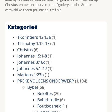
Christus en bekeer jou van jou afgodery, sodat God se
verskriklike toorn jou nie sal tref nie.
Kategorieë
1Korintiers 12:13a
(1)
1Timothy 1:12-17
(2)
Christus
(6)
Johannes 15:1-8
(1)
Johannes 3:16c
(1)
Johannes 5:1-17
(1)
Matteus 1:23b
(1)
PREKE VOLGENS ONDERWERP
(1,194)
Bybel
(68)
Beloftes
(20)
Bybelstudie
(6)
Foutloosheid
(1)