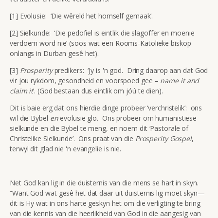
[1] Evolusie: ‘Die wêreld het homself gemaak’.
[2] Sielkunde: ‘Die pedofiel is eintlik die slagoffer en moenie
verdoem word nie’ (soos wat een Rooms-Katolieke biskop
onlangs in Durban gesê het).
[3]
Prosperity
predikers: ‘Jy is 'n god. Dring daarop aan dat God
vir jou rykdom, gesondheid en voorspoed gee –
name it and
claim it
’. (God bestaan dus eintlik om jóú te dien).
Dit is baie erg dat ons hierdie dinge probeer ‘verchristelik’: ons
wil die Bybel
en
evolusie glo. Ons probeer om humanistiese
sielkunde en die Bybel te meng, en noem dit ‘Pastorale of
Christelike Sielkunde’. Ons praat van die
Prosperity Gospel
,
terwyl dit glad nie 'n evangelie is nie.
Net God kan lig in die duisternis van die mens se hart in skyn.
“Want God wat gesê het dat daar uit duisternis lig moet skyn—
dit is Hy wat in ons harte geskyn het om die verligting te bring
van die kennis van die heerlikheid van God in die aangesig van