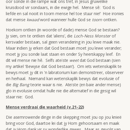
oor sonde in die rampe wat ons tref, in Jesus gruwelike
kruisdood vir sondaars, in die ewige hel. Mense sê: ‘God is
liefde en sal nooit in toorn
mense hel toe stuur nie!’ Hoe ironies
dat mense
kwaad
word wanneer hulle God se
toorn
ontken.
Hoekom ontken (in woorde of dade) mense God se bestaan?
Jy sien, om te ontken dat ‘aliens’, die
Loch-Ness Monster
of
kersvader bestaan, sal geen verandering in jou lewe maak nie.
Maar indien jy erken dat God bestaan moet jou lewe verander;
moet jy jou sonde laat staan en onder Sy heerskappy leef. En
dit wil mense nie hê. Selfs ateïste
weet
dat God bestaan (sien
my artikel ‘Bewyse dat God bestaan’). Om iets wetenskaplik te
bewys moet jy dit in 'n labratorium kan demonstreer, observeer
en herhaal. Niemand kan wetenskaplik bewys dat evolusie of
die
Big Bang
teorie waar is nie. Ateïste (en baie ander mense)
glo in evolusie omdat hulle nie die alternatief in die gesig wil
staar nie: God.
Mense verdraai die waarheid (v.21-22)
Die asemrowende dinge in die skepping moet jou op jou knieë
bring voor God, daartoe lei dat jy Hom gehoorsaam en maak
dat jy Hom dank vir sy wonderlike gawes. Maar as gevolg van