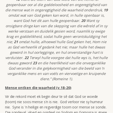
geopenbaar oor al die goddeloosheid en ongeregtigheid van
die mense wat in ongeregtigheid die waarheid onderdruk,
19
omdat wat van God geken kan word, in hulle openbaar is,
want God het dit aan hulle geopenbaar.
20
Want sy
onsigbare dinge kan van die skepping van die wêreld af in sy
werke verstaan en duidelik gesien word, naamlik sy ewige
krag en goddelikheid, sodat hulle geen verontskuldiging het
nie;
21
omdat hulle, alhoewel hulle God geken het, Hom nie
as God verheerlik of gedank het nie; maar hulle het dwaas
geword in hul oorlegginge, en hul onverstandige hart is
verduister.
22
Terwyl hulle voorgee dat hulle wys is, het hulle
dwaas geword
23
en die heerlikheid van die onverganklike
God verander in die gelykvormigheid van die beeld van ‘n
verganklike mens en van voëls en viervoetige en kruipende
diere.” (Romeine 1).
Mense ontken die waarheid (v.18-20)
Vir die rekord moet ek begin deur te sê dat God se woede
(toorn) nie soos mense s'n is nie. God verloor nie sy humeur
nie. Syne is 'n heilige en regverdige toorn oor mense se sonde.
Die sondeval, vloed en oordeel op Sodom en Gomorra is goeie