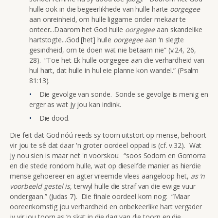
hulle ook in die begeerlikhede van hulle harte
oorgegee
aan onreinheid, om hulle liggame onder mekaar te
onteer...Daarom het God hulle
oorgegee
aan skandelike
hartstogte...God [het] hulle
oorgegee
aan ‘n slegte
gesindheid, om te doen wat nie betaam nie” (v.24, 26,
28). “Toe het Ek hulle oorgegee aan die verhardheid van
hul hart, dat hulle in hul eie planne kon wandel.” (Psalm
81:13).
Die gevolge van sonde. Sonde se gevolge is menig en
erger as wat jy jou kan indink.
Die dood.
Die feit dat God nóú reeds sy toorn uitstort op mense, behoort
vir jou te sê dat daar 'n groter oordeel oppad is (cf. v.32). Wat
jy nou sien is maar net 'n voorskou: “soos Sodom en Gomorra
en die stede rondom hulle, wat op dieselfde manier as hierdie
mense gehoereer en agter vreemde vlees aangeloop het,
as ‘n
voorbeeld gestel is
, terwyl hulle die straf van die ewige vuur
ondergaan.” (Judas 7). Die finale oordeel kom nog: “Maar
ooreenkomstig jou verhardheid en onbekeerlike hart vergader
jy vir jou toorn as ‘n skat in die dag van die toorn en die