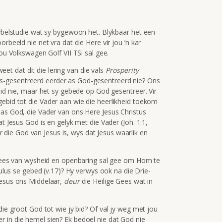
Bybelstudie wat sy bygewoon het. Blykbaar het een
rbeeld nie net vra dat die Here vir jou ’n kar
lou Volkswagen Golf VII TSi sal gee.
t dat dit die lering van die vals
Prosperity
s-gesentreerd eerder as God-gesentreerd nie? Ons
ebid nie, maar het sy gebede op God gesentreer. Vir
gebid tot
die Vader aan wie die heerlikheid toekom
 as God, die Vader van ons Here Jesus Christus
dat Jesus God is en gelyk met die Vader
(Joh. 1:1,
der die God van Jesus is, wys dat Jesus waarlik en
Gees van wysheid en openbaring sal gee om Hom te
ulus se gebed (v.17)? Hy verwys ook na die Drie-
esus ons Middelaar,
deur
die Heilige Gees wat in
e groot God tot wie jy bid? Of val jy weg met jou
 in die hemel sien? Ek bedoel nie dat God nie