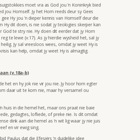
r suigstokkies moet vra as God jou ’n Koninkryk bied
 bied jou Homself. Jy het Hom reeds deur sy Gees
u gee Hy jou ’n dieper kennis van Homself deur die
m Hy dit doen, is nie sodat jy teologies skerper kan
 God te stry nie. Hy doen dit eerder dat jy Hom
eg te lewe (v.17). As jy hierdie wysheid het, sal jy
heilig. Jy sal vreesloos wees, omdat jy weet Hy is
 krisis kan help, omdat jy weet Hy is almagtig.
taan (v.18a-b)
ede het en hy jok nie vir jou nie. Jy hoor hom egter
 om daar uit te kom nie, maar hy versamel ou
huis in die hemel het, maar ons praat nie baie
ede, gedagtes, lofliede, of preke nie. Is dit omdat
e dink aan die hemel as ’n wit lig waar jy nie juis
ef en vir ewig sing.
aulus dat die Efesiërs ’n duidelike idee