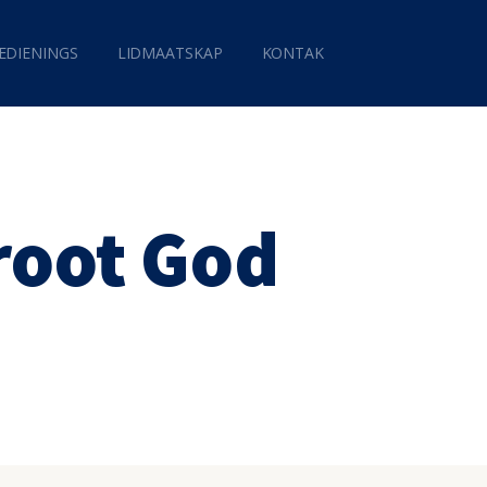
EDIENINGS
LIDMAATSKAP
KONTAK
root God