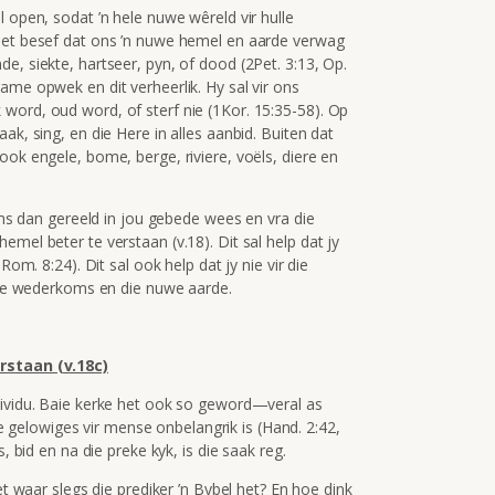
l open, sodat ’n hele nuwe wêreld vir hulle
et besef dat ons ’n nuwe hemel en aarde verwag
e, siekte, hartseer, pyn, of dood (2Pet. 3:13, Op.
ame opwek en dit verheerlik. Hy sal vir ons
word, oud word, of sterf nie (1Kor. 15:35-58). Op
ak, sing, en die Here in alles aanbid. Buiten dat
ook engele, bome, berge, riviere, voëls, diere en
ms dan gereeld in jou gebede wees en vra die
mel beter te verstaan (v.18). Dit sal help dat jy
Rom. 8:24). Dit sal ook help dat jy nie vir die
s se wederkoms en die nuwe aarde.
erstaan (v.18c)
dividu. Baie kerke het ook so geword—veral as
elowiges vir mense onbelangrik is (Hand. 2:42,
, bid en na die preke kyk, is die saak reg.
aar slegs die prediker ’n Bybel het? En hoe dink