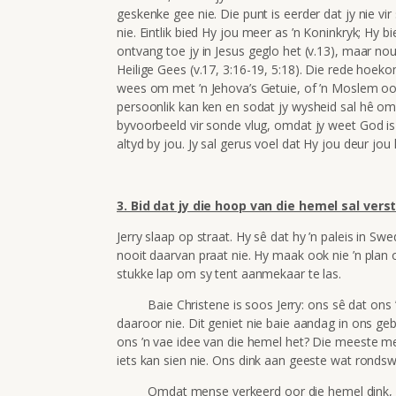
geskenke gee nie. Die punt is eerder dat jy nie vi
nie. Eintlik bied Hy jou meer as ’n Koninkryk; Hy
ontvang toe jy in Jesus geglo het (v.13), maar no
Heilige Gees (v.17, 3:16-19, 5:18). Die rede hoeko
wees om met ’n Jehova’s Getuie, of ’n Moslem oor
persoonlik kan ken en sodat jy wysheid sal hê om r
byvoorbeeld vir sonde vlug, omdat jy weet God is 
altyd by jou. Jy sal gerus voel dat Hy jou deur jou
3. Bid dat jy die hoop van die hemel sal vers
Jerry slaap op straat. Hy sê dat hy ’n paleis in Sw
nooit daarvan praat nie. Hy maak ook nie ’n plan
stukke lap om sy tent aanmekaar te las.
Baie Christene is soos Jerry: ons sê dat ons ’n 
daaroor nie. Dit geniet nie baie aandag in ons geb
ons ’n vae idee van die hemel het? Die meeste mens
iets kan sien nie. Ons dink aan geeste wat rondswe
Omdat mense verkeerd oor die hemel dink, bid P