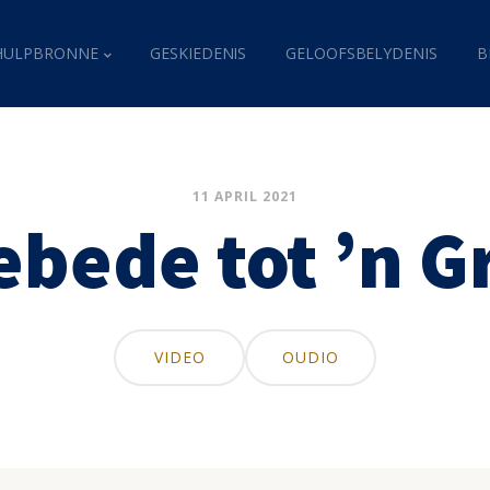
HULPBRONNE
GESKIEDENIS
GELOOFSBELYDENIS
B
11 APRIL 2021
ebede tot ’n G
VIDEO
OUDIO