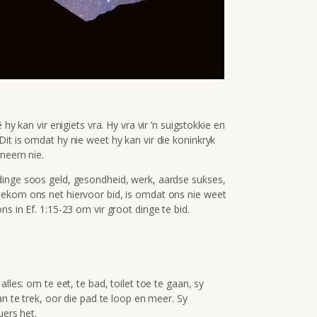
hy kan vir enigiets vra. Hy vra vir ’n suigstokkie en
it is omdat hy nie weet hy kan vir die koninkryk
nneem nie.
dinge soos geld, gesondheid, werk, aardse sukses,
oekom ons net hiervoor bid, is omdat ons nie weet
s in Ef. 1:15-23 om vir groot dinge te bid.
lles: om te eet, te bad, toilet toe te gaan, sy
an te trek, oor die pad te loop en meer. Sy
uers het.