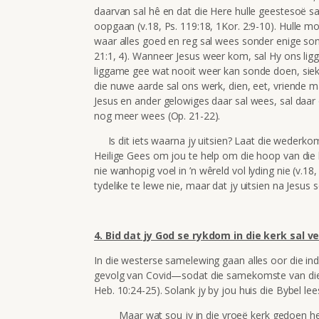
daarvan sal hê en dat die Here hulle geestesoë sa
oopgaan (v.18, Ps. 119:18, 1Kor. 2:9-10).
Hulle mo
waar alles goed en reg sal wees sonder enige sond
21:1, 4). Wanneer Jesus weer kom, sal Hy ons ligg
liggame gee wat nooit weer kan sonde doen, siek 
die nuwe aarde sal ons werk, dien, eet, vriende ma
Jesus en ander gelowiges daar sal wees, sal daar 
nog meer wees (Op. 21-22).
Is dit iets waarna jy uitsien? Laat die wederko
Heilige Gees om jou te help om die hoop van die he
nie
wanhopig voel in ’n wêreld vol lyding nie (v.18, 
tydelike te lewe nie, maar dat jy uitsien na Jesu
4. Bid dat jy God se rykdom in die kerk sal v
In die westerse samelewing gaan alles oor die in
gevolg van Covid—sodat die samekomste van die g
Heb. 10:24-25). Solank jy by jou huis die Bybel lees
Maar wat sou jy in die vroeë kerk gedoen het w