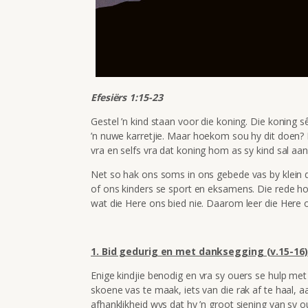
Efesiërs 1:15-23
Gestel ’n kind staan voor die koning. Die koning sê 
’n nuwe karretjie. Maar hoekom sou hy dit doen? D
vra en selfs vra dat koning hom as sy kind sal aa
Net so hak ons soms in ons gebede vas by klein 
of ons kinders se sport en eksamens. Die rede h
wat die Here ons bied nie. Daarom leer die Here on
1. Bid gedurig en met danksegging (v.15-16)
Enige kindjie benodig en vra sy ouers se hulp met a
skoene vas te maak, iets van die rak af te haal, a
afhanklikheid wys dat hy ’n groot siening van sy o