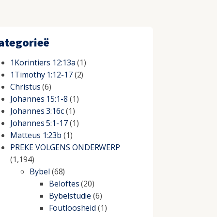
ategorieë
1Korintiers 12:13a
(1)
1Timothy 1:12-17
(2)
Christus
(6)
Johannes 15:1-8
(1)
Johannes 3:16c
(1)
Johannes 5:1-17
(1)
Matteus 1:23b
(1)
PREKE VOLGENS ONDERWERP
(1,194)
Bybel
(68)
Beloftes
(20)
Bybelstudie
(6)
Foutloosheid
(1)