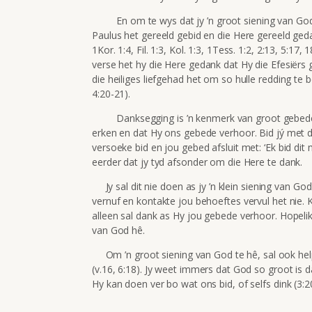
En om te wys dat jy ’n groot siening van God he
Paulus het gereeld gebid en die Here gereeld ge
1Kor. 1:4, Fil. 1:3, Kol. 1:3, 1Tess. 1:2, 2:13, 5:17, 
verse het hy die Here gedank dat Hy die Efesiërs ge
die heiliges liefgehad het om so hulle redding te b
4:20-21).
Danksegging is ’n kenmerk van groot gebed
erken en dat Hy ons gebede verhoor. Bid jý met d
versoeke bid en jou gebed afsluit met: ‘Ek bid dit
eerder dat jy tyd afsonder om die Here te dank.
Jy sal dit nie doen as jy ’n klein siening van God 
vernuf en kontakte jou behoeftes vervul het nie.
alleen sal dank as Hy jou gebede verhoor. Hopelik 
van God hê.
Om ’n groot siening van God te hê, sal ook help d
(v.16, 6:18). Jy weet immers dat God so groot is 
Hy kan doen ver bo wat ons bid, of selfs dink (3:2