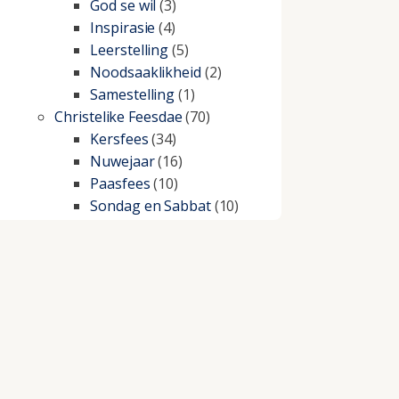
God se wil
(3)
Inspirasie
(4)
Leerstelling
(5)
Noodsaaklikheid
(2)
Samestelling
(1)
Christelike Feesdae
(70)
Kersfees
(34)
Nuwejaar
(16)
Paasfees
(10)
Sondag en Sabbat
(10)
Christelike lewe
(197)
Beproewings en siekte
(51)
Besluitneming
(6)
Dissipline
(10)
Geestelike Groei
(10)
Gehoorsaamheid
(6)
Geld
(21)