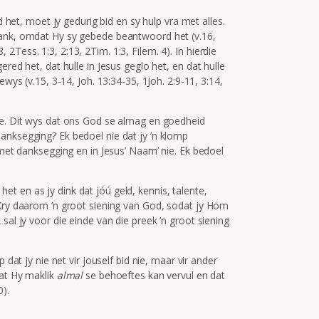
t, moet jy gedurig bid en sy hulp vra met alles.
dank, omdat Hy sy gebede beantwoord het (v.16,
18, 2Tess. 1:3, 2:13, 2Tim. 1:3, Filem. 4
). In hierdie
red het, dat hulle in Jesus geglo het, en dat hulle
ewys (v.15, 3-14, Joh. 13:34-35, 1Joh. 2:9-11, 3:14,
e. Dit wys dat ons God se almag en goedheid
anksegging? Ek bedoel nie dat jy ’n klomp
 met danksegging en in Jesus’ Naam’ nie. Ek bedoel
het en as jy dink dat jóú geld, kennis, talente,
 Kry daarom ’n groot siening van God, sodat jy Hom
sal jy voor die einde van die preek ’n groot siening
at jy nie net vir jouself bid nie, maar vir ander
dat Hy maklik
almal
se behoeftes kan vervul en dat
0).