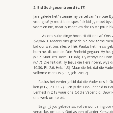
2. Bid God-gesentreerd (v.17)
Jare gelede het ’n tannie my vertel van ’n vroue 
vrou gesê jy moet baie spesifiek bid. Jy moet byvoo
voorsien nie, maar jy moet vra dat Hy vir jou ’n b
As ons sulke dinge hoor, sit dit ons af. Ons wee
Gospel
is. Maar is ons gebede nie ook soms men
bid oor wat óns alles wil hê. Paulus het nie so g
hom het dit oor die Drie-Eenheid gegaan. Hy het 
(v.17, Matt. 6:9, Rom. 11:36b). Hy verwys na Hom
(v.17). Die feit dat Hy Jesus die Here noem, wys 
10:30, Fil. 2:6, Heb. 1:3). Maar die feit dat die Va
volkome mens is (v.17, Joh. 20:17).
Paulus het verder gebid dat die Vader ons ’n 
ken (v.17, Jes. 11:2).
Sien jy die Drie-Eenheid in Pa
Eenheid in 2:18 waar ons
tot
die Vader bid,
deur
J
ons werk om te bid.
Begin jý jou gebede so: vol verwondering oor di
versoeke, omdat jy God as een of ander Kersvader