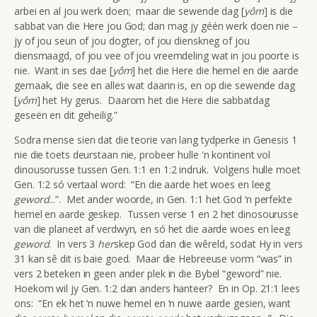
arbei en al jou werk doen; maar die sewende dag [
yôm
] is die
sabbat van die Here jou God; dan mag jy géén werk doen nie –
jy of jou seun of jou dogter, of jou dienskneg of jou
diensmaagd, of jou vee of jou vreemdeling wat in jou poorte is
nie. Want in ses dae [
yôm
] het die Here die hemel en die aarde
gemaak, die see en alles wat daarin is, en op die sewende dag
[
yôm
] het Hy gerus. Daarom het die Here die sabbatdag
geseën en dit geheilig.”
Sodra mense sien dat die teorie van lang tydperke in Genesis 1
nie die toets deurstaan nie, probeer hulle 'n kontinent vol
dinousorusse tussen Gen. 1:1 en 1:2 indruk. Volgens hulle moet
Gen. 1:2 só vertaal word: “En die aarde het woes en leeg
geword
...”. Met ander woorde, in Gen. 1:1 het God ‘n perfekte
hemel en aarde geskep. Tussen verse 1 en 2 het dinosourusse
van die planeet af verdwyn, en só het die aarde woes en leeg
geword
. In vers 3
her
skep God dan die wêreld, sodat Hy in vers
31 kan sê dit is baie goed. Maar die Hebreeuse vorm “was” in
vers 2 beteken in geen ander plek in die Bybel “geword” nie.
Hoekom wil jy Gen. 1:2 dan anders hanteer? En in Op. 21:1 lees
ons: “En ek het ‘n nuwe hemel en ‘n nuwe aarde gesien, want