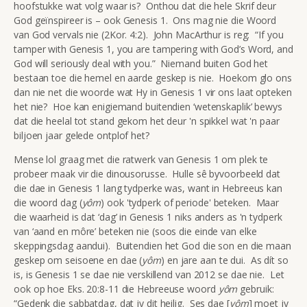
hoofstukke wat volg waar is? Onthou dat die hele Skrif deur
God geïnspireer is – ook Genesis 1. Ons mag nie die Woord
van God vervals nie (2Kor. 4:2). John MacArthur is reg: “If you
tamper with Genesis 1, you are tampering with God’s Word, and
God will seriously deal with you.” Niemand buiten God het
bestaan toe die hemel en aarde geskep is nie. Hoekom glo ons
dan nie net die woorde wat Hy in Genesis 1 vir ons laat opteken
het nie? Hoe kan enigiemand buitendien ‘wetenskaplik’ bewys
dat die heelal tot stand gekom het deur 'n spikkel wat 'n paar
biljoen jaar gelede ontplof het?
Mense lol graag met die ratwerk van Genesis 1 om plek te
probeer maak vir die dinousorusse. Hulle sê byvoorbeeld dat
die dae in Genesis 1 lang tydperke was, want in Hebreeus kan
die woord dag (
yôm
) ook 'tydperk of periode' beteken. Maar
die waarheid is dat ‘dag’ in Genesis 1 niks anders as 'n tydperk
van ‘aand en môre’ beteken nie (soos die einde van elke
skeppingsdag aandui). Buitendien het God die son en die maan
geskep om seisoene en dae (
yôm
) en jare aan te dui. As dít so
is, is Genesis 1 se dae nie verskillend van 2012 se dae nie. Let
ook op hoe Eks. 20:8-11 die Hebreeuse woord
yôm
gebruik:
“Gedenk die sabbatdag, dat jy dit heilig. Ses dae [
yôm
] moet jy