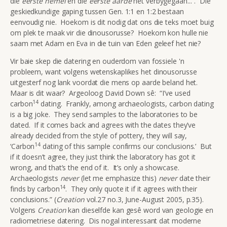
die
eerste hemel
en die
eerste aarde
het verbygegaan...”. Die
geskiedkundige gaping tussen Gen. 1:1 en 1:2 bestaan
eenvoudig nie. Hoekom is dit nodig dat ons die teks moet buig
om plek te maak vir die dinousorusse? Hoekom kon hulle nie
saam met Adam en Eva in die tuin van Eden geleef het nie?
Vir baie skep die datering en ouderdom van fossiele 'n
probleem, want volgens wetenskaplikes het dinousorusse
uitgesterf nog lank voordat die mens op aarde beland het.
Maar is dit waar? Argeoloog David Down sê: “I’ve used
14
carbon
dating. Frankly, among archaeologists, carbon dating
is a big joke. They send samples to the laboratories to be
dated. If it comes back and agrees with the dates they’ve
already decided from the style of pottery, they will say,
14
‘Carbon
dating of this sample confirms our conclusions.’ But
if it doesn’t agree, they just think the laboratory has got it
wrong, and that’s the end of it. It’s only a showcase.
Archaeologists
never
(let me emphasize this)
never
date their
14
finds by carbon
. They only quote it if it agrees with their
conclusions.” (
Creation
vol.27 no.3, June-August 2005, p.35).
Volgens
Creation
kan dieselfde kan gesê word van geologie en
radiometriese datering. Dis nogal interessant dat moderne