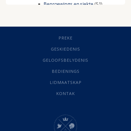
Beproewings en siekte
(51)
Besluitneming
(6)
Dissipline
(10)
Geestelike Groei
(10)
Gehoorsaamheid
(6)
PREKE
Geld
(21)
Grys Areas
(4)
GESKIEDENIS
Hofsake
(2)
GELOOFSBELYDENIS
Lewensdoel
(3)
Selfondersoek
(1)
BEDIENINGS
Vervolging
(19)
LIDMAATSKAP
Werk
(22)
Eindtyd
(142)
KONTAK
Belonings
(4)
Dood
(26)
Hel
(21)
Hemel
(31)
Israel
(14)