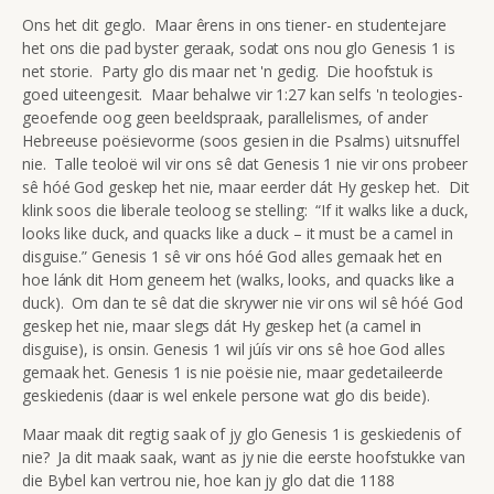
Ons het dit geglo. Maar êrens in ons tiener- en studentejare
het ons die pad byster geraak, sodat ons nou glo Genesis 1 is
net storie. Party glo dis maar net 'n gedig. Die hoofstuk is
goed uiteengesit. Maar behalwe vir 1:27 kan selfs 'n teologies-
geoefende oog geen beeldspraak, parallelismes, of ander
Hebreeuse poësievorme (soos gesien in die Psalms) uitsnuffel
nie. Talle teoloë wil vir ons sê dat Genesis 1 nie vir ons probeer
sê hóé God geskep het nie, maar eerder dát Hy geskep het. Dit
klink soos die liberale teoloog se stelling: “If it walks like a duck,
looks like duck, and quacks like a duck – it must be a camel in
disguise.” Genesis 1 sê vir ons hóé God alles gemaak het en
hoe lánk dit Hom geneem het (walks, looks, and quacks like a
duck). Om dan te sê dat die skrywer nie vir ons wil sê hóé God
geskep het nie, maar slegs dát Hy geskep het (a camel in
disguise), is onsin. Genesis 1 wil júís vir ons sê hoe God alles
gemaak het. Genesis 1 is nie poësie nie, maar gedetaileerde
geskiedenis (daar is wel enkele persone wat glo dis beide).
Maar maak dit regtig saak of jy glo Genesis 1 is geskiedenis of
nie? Ja dit maak saak, want as jy nie die eerste hoofstukke van
die Bybel kan vertrou nie, hoe kan jy glo dat die 1188