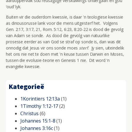
aardoppervlak sou reusagtige verskuiwings ondergaan en gou
‘oud’ lyk.
Buiten vir die ouderdom kwessie, is daar 'n teologiese kwessie
as dinousorusse lank voor die mens uitgesterf het. Volgens
Gen. 2:17, 3:17, 21, Rom. 5:12, 6:23, 8:20-22 is dood die gevolg
van Adam se sonde. As dood die gevolg van natuurlike
prosesse eerder as van God se straf op sonde is, dan was dit
onnodig dat Jesus vir ons sonde moes
sterf
. Jy sien, uiteindelik
het ons nie net te doen met 'n keuse tussen Darwin en Moses,
tussen die evolusie-teorie en Genesis 1 nie. Dit word 'n
evangelie kwessie.
Kategorieë
1Korintiers 12:13a
(1)
1Timothy 1:12-17
(2)
Christus
(6)
Johannes 15:1-8
(1)
Johannes 3:16c
(1)