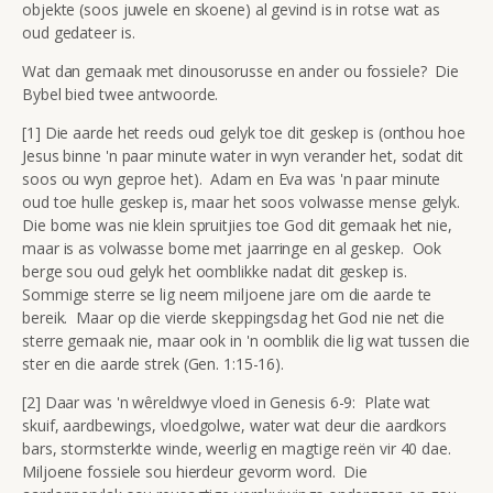
objekte (soos juwele en skoene) al gevind is in rotse wat as
oud gedateer is.
Wat dan gemaak met dinousorusse en ander ou fossiele? Die
Bybel bied twee antwoorde.
[1] Die aarde het reeds oud gelyk toe dit geskep is (onthou hoe
Jesus binne 'n paar minute water in wyn verander het, sodat dit
soos ou wyn geproe het). Adam en Eva was 'n paar minute
oud toe hulle geskep is, maar het soos volwasse mense gelyk.
Die bome was nie klein spruitjies toe God dit gemaak het nie,
maar is as volwasse bome met jaarringe en al geskep. Ook
berge sou oud gelyk het oomblikke nadat dit geskep is.
Sommige sterre se lig neem miljoene jare om die aarde te
bereik. Maar op die vierde skeppingsdag het God nie net die
sterre gemaak nie, maar ook in 'n oomblik die lig wat tussen die
ster en die aarde strek (Gen. 1:15-16).
[2] Daar was 'n wêreldwye vloed in Genesis 6-9: Plate wat
skuif, aardbewings, vloedgolwe, water wat deur die aardkors
bars, stormsterkte winde, weerlig en magtige reën vir 40 dae.
Miljoene fossiele sou hierdeur gevorm word. Die