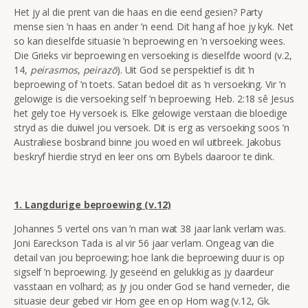
Het jy al die prent van die haas en die eend gesien? Party
mense sien ’n haas en ander ’n eend. Dit hang af hoe jy kyk. Net
so kan dieselfde situasie ’n beproewing en ’n versoeking wees.
Die Grieks vir beproewing en versoeking is dieselfde woord
(v.2,
14,
peirasmos
,
peirazō
). Uit God se perspektief is dit ’n
beproewing of ’n toets. Satan bedoel dit as ’n versoeking. Vir ’n
gelowige is die versoeking self ’n beproewing. Heb. 2:18 sê Jesus
het gely toe Hy versoek is. Elke gelowige verstaan die bloedige
stryd as die duiwel jou versoek. Dit is erg as versoeking soos ’n
Australiese bosbrand binne jou woed en wil uitbreek. Jakobus
beskryf hierdie stryd en leer ons om Bybels daaroor te dink.
1. Langdurige beproewing (v.12)
Johannes 5 vertel ons van ’n man wat 38 jaar lank verlam was.
Joni Eareckson Tada is al vir 56 jaar verlam. Ongeag van die
detail van jou beproewing; hoe lank die beproewing duur is op
sigself ’n beproewing. Jy geseënd en gelukkig as jy daardeur
vasstaan en volhard; as jy jou onder God se hand verneder, die
situasie deur gebed vir Hom gee en op Hom wag (v.12, Gk.