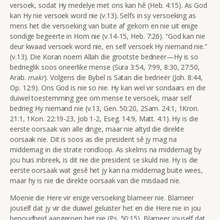
versoek, sodat Hy medelye met ons kan hê (Heb. 4:15). As God
kan Hy nie versoek word nie (v.13). Selfs in sy versoeking as
mens het die versoeking van buite af gekom en nie uit enige
sondige begeerte in Hom nie (v.14-15, Heb. 7:26). “God kan nie
deur kwaad versoek word nie, en self versoek Hy niemand nie.”
(v.13). Die Koran noem Allah die grootste bedrieër—Hy is so
bedrieglik soos oneerlike mense (Sura 3:54, 7:99, 8:30, 27:50,
Arab.
makr
). Volgens die Bybel is Satan die bedrieër (Joh. 8:44,
Op. 12:9). Ons God is nie so nie. Hy kan wel vir sondaars en die
duiwel toestemming gee om mense te versoek, maar self
bedrieg Hy niemand nie (v.13, Gen. 50:20, 2Sam. 24:1, 1Kron.
21:1, 1Kon. 22:19-23, Job 1-2, Eseg. 14:9, Matt. 4:1). Hy is die
eerste oorsaak van alle dinge, maar nie altyd die direkte
oorsaak nie. Dit is soos as die president sê jy mag na
middernag in die strate rondloop. As skelms na middernag by
jou huis inbreek, is dit nie die president se skuld nie. Hy is die
eerste oorsaak wat gesê het jy kan na middernag buite wees,
maar hy is nie die direkte oorsaak van die misdaad nie.
Moenie die Here vir enige versoeking blameer nie. Blameer
jouself dat jy vir die duiwel geluister het en die Here nie in jou
benoudheid aangeroep het nie (Ps. 50:15). Blameer jouself dat