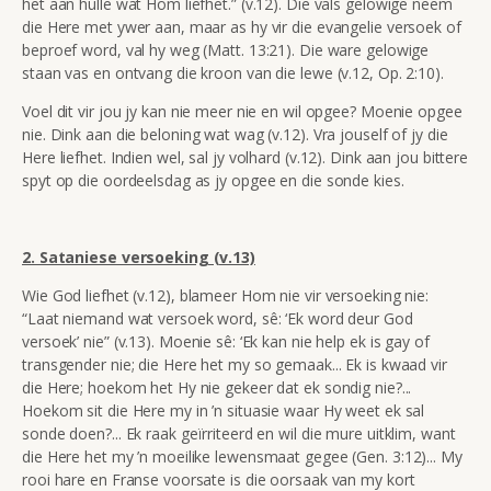
het aan hulle wat Hom liefhet.” (v.12). Die vals gelowige neem
die Here met ywer aan, maar as hy vir die evangelie versoek of
beproef word, val hy weg (Matt. 13:21). Die ware gelowige
staan vas en ontvang die kroon van die lewe (v.12, Op. 2:10).
Voel dit vir jou jy kan nie meer nie en wil opgee? Moenie opgee
nie. Dink aan die beloning wat wag (v.12). Vra jouself of jy die
Here liefhet. Indien wel, sal jy volhard (v.12). Dink aan jou bittere
spyt op die oordeelsdag as jy opgee en die sonde kies.
2. Sataniese versoeking (v.13)
Wie God liefhet (v.12), blameer Hom nie vir versoeking nie:
“Laat niemand wat versoek word, sê: ‘Ek word deur God
versoek’ nie” (v.13). Moenie sê: ‘Ek kan nie help ek is gay of
transgender nie; die Here het my so gemaak... Ek is kwaad vir
die Here; hoekom het Hy nie gekeer dat ek sondig nie?...
Hoekom sit die Here my in ’n situasie waar Hy weet ek sal
sonde doen?... Ek raak geïrriteerd en wil die mure uitklim, want
die Here het my ’n moeilike lewensmaat gegee (Gen. 3:12)... My
rooi hare en Franse voorsate is die oorsaak van my kort