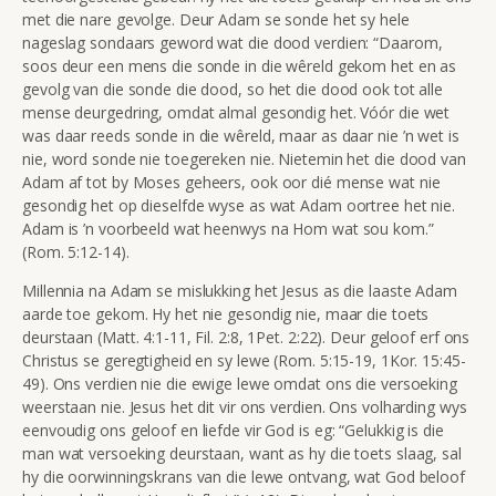
met die nare gevolge. Deur Adam se sonde het sy hele
nageslag sondaars geword wat die dood verdien: “Daarom,
soos deur een mens die sonde in die wêreld gekom het en as
gevolg van die sonde die dood, so het die dood ook tot alle
mense deurgedring, omdat almal gesondig het. Vóór die wet
was daar reeds sonde in die wêreld, maar as daar nie ’n wet is
nie, word sonde nie toegereken nie. Nietemin het die dood van
Adam af tot by Moses geheers, ook oor dié mense wat nie
gesondig het op dieselfde wyse as wat Adam oortree het nie.
Adam is ’n voorbeeld wat heenwys na Hom wat sou kom.”
(Rom. 5:12-14).
Millennia na Adam se mislukking het Jesus as die laaste Adam
aarde toe gekom. Hy het nie gesondig nie, maar die toets
deurstaan (Matt. 4:1-11, Fil. 2:8, 1Pet. 2:22). Deur geloof erf ons
Christus se geregtigheid en sy lewe (Rom. 5:15-19, 1Kor. 15:45-
49). Ons verdien nie die ewige lewe omdat ons die versoeking
weerstaan nie. Jesus het dit vir ons verdien. Ons volharding wys
eenvoudig ons geloof en liefde vir God is eg: “Gelukkig is die
man wat versoeking deurstaan, want as hy die toets slaag, sal
hy die oorwinningskrans van die lewe ontvang, wat God beloof