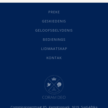
Geestelike Groei
(10)
Gehoorsaamheid
(6)
PREKE
Geld
(21)
Grys Areas
(4)
GESKIEDENIS
Hofsake
(2)
GELOOFSBELYDENIS
Lewensdoel
(3)
Selfondersoek
(1)
BEDIENINGS
Vervolging
(19)
LIDMAATSKAP
Werk
(22)
Eindtyd
(142)
KONTAK
Belonings
(4)
Dood
(26)
Hel
(21)
Hemel
(31)
Israel
(14)
Millennium
(1)
Oordeelsdag
(19)
Verheerlikte liggaam
(3)
Commissionerstraat 85, Kemptonpark, 1619, Suid-Afrika