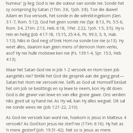
humeur.’ Jy lieg. God is nie die outeur van sonde nie. Sonde het
sy oorsprong by Satan (1Tim. 3:6, 1Joh. 3:8). Toe die duiwel
Adam en Eva versoek, het sonde in die wêreld ingekom (Gen.
3:1-7, Rom. 5:12). God het geen sonde nie (Spr. 8:13, Ps. 5:5-6,
Rom. 3:4, 2Tim. 2:13, Heb. 6:18, 1Pet. 2:22, 1Joh. 1:5, 3:5). Hy is
rein en heilig (Job 4:17-18, 15:15, 25:4-6, Ps. 99:3, 5, 9, Hab.
1:13). Niks in God neig of trek Hom na sonde toe nie (v.13). Hy
weet alles, daarom kan geen mens of demoon Hom verlei,
asof Hy nie hulle motiewe ken nie (Ps. 139:1-4, Spr. 15:3, Heb.
4:13).
Maar het Satan God nie in Job 1-2 versoek en Hom teen Job
aangehits nie? Eintlik het God die gesprek aan die gang gesit—
Satan het Hom nie versoek nie. Selfs as God uit Homself besluit
het om Job se besittings en sy lewe te neem, kon Hy dit doen.
God is die gewer van lewe en van elke goeie gawe. Ons verdien
niks goed uit sy hand nie. As Hy wil, kan Hy alles wegvat. Dit sal
nie sonde wees nie (Job 1:21-22, 2:10).
As God nie versoek kan word nie, hoekom is Jesus in Matteus 4
versoek? As God kon Jesus nie sterf nie (1Tim. 6:16). Hy het as
’n mens gesterf (Joh. 19:31-42). Net so is Jesus as mens