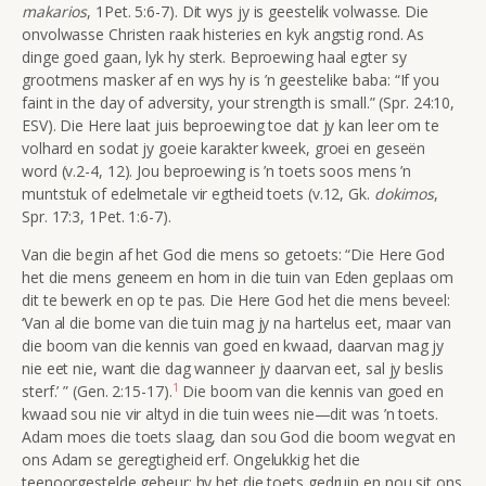
makarios
, 1Pet. 5:6-7). Dit wys jy is geestelik volwasse. Die
onvolwasse Christen raak histeries en kyk angstig rond. As
dinge goed gaan, lyk hy sterk. Beproewing haal egter sy
grootmens masker af en wys hy is ’n geestelike baba: “If you
faint in the day of adversity, your strength is small.” (Spr. 24:10,
ESV). Die Here laat juis beproewing toe dat jy kan leer om te
volhard en sodat jy goeie karakter kweek, groei en geseën
word (v.2-4, 12). Jou beproewing is ’n toets soos mens ’n
muntstuk of edelmetale vir egtheid toets (v.12, Gk.
dokimos
,
Spr. 17:3, 1Pet. 1:6-7).
Van die begin af het God die mens so getoets: “Die Here God
het die mens geneem en hom in die tuin van Eden geplaas om
dit te bewerk en op te pas. Die Here God het die mens beveel:
‘Van al die bome van die tuin mag jy na hartelus eet, maar van
die boom van die kennis van goed en kwaad, daarvan mag jy
nie eet nie, want die dag wanneer jy daarvan eet, sal jy beslis
1
sterf.’ ” (Gen. 2:15-17).
Die boom van die kennis van goed en
kwaad sou nie vir altyd in die tuin wees nie—dit was ’n toets.
Adam moes die toets slaag, dan sou God die boom wegvat en
ons Adam se geregtigheid erf. Ongelukkig het die
teenoorgestelde gebeur: hy het die toets gedruip en nou sit ons