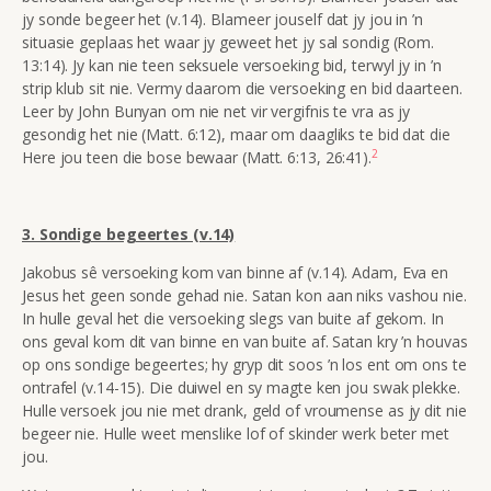
jy sonde begeer het (v.14). Blameer jouself dat jy jou in ’n
situasie geplaas het waar jy geweet het jy sal sondig (Rom.
13:14). Jy kan nie teen seksuele versoeking bid, terwyl jy in ’n
strip klub sit nie. Vermy daarom die versoeking en bid daarteen.
Leer by John Bunyan om nie net vir vergifnis te vra as jy
gesondig het nie (Matt. 6:12), maar om daagliks te bid dat die
2
Here jou teen die bose bewaar (Matt. 6:13, 26:41).
3. Sondige begeertes (v.14)
Jakobus sê versoeking kom van binne af (v.14). Adam, Eva en
Jesus het geen sonde gehad nie. Satan kon aan niks vashou nie.
In hulle geval het die versoeking slegs van buite af gekom. In
ons geval kom dit van binne en van buite af. Satan kry ’n houvas
op ons sondige begeertes; hy gryp dit soos ’n los ent om ons te
ontrafel (v.14-15). Die duiwel en sy magte ken jou swak plekke.
Hulle versoek jou nie met drank, geld of vroumense as jy dit nie
begeer nie. Hulle weet menslike lof of skinder werk beter met
jou.