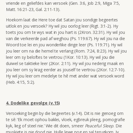
vriende en geliefdes kan versoek (Gen. 3:6, Job 2:9, Miga 7:5,
Matt. 16:21-23, Gal. 2:11-13).
Hoekom laat die Here toe dat Satan jou sondige begeertes
uitlok en jou versoek? Hy wil jou oorlog leer (Rigt. 3:1-2). Hy
toets jou om te wys wat in jou hart is (2Kron. 32:31). Hy wil jou
van die verkeerde pad af weghou (Ps. 119:67). Hy wil jou na die
Woord toe lei en jou wonderlike dinge leer (Ps. 119:71). Hy wil
jou leer om na die hemel te verlang (Rom. 7:24, 8:23). Hy wil jou
leer om sy beloftes te vertrou (1Kor. 10:13). Hy wil jou die
duiwel se taktieke leer (2Kor. 2:11). Hy wil jou nederig maak en
jou leer om sy krag eerder as jouself te vertrou (2Kor. 12:7-10).
Hy wil jou leer om medelye te hê met ander wat versoek word
(Heb. 4:15, 5:2).
4. Dodelike gevolge (v.15)
Versoeking begin by die begeertes (v.14). Dit is nie genoeg om
te sê: ‘Ek moet ophou baklei, vloek, egbreuk pleeg, pornografie
kyk, lieg of steel nie.’ Wie dit doen, smeer
Peaceful Sleep
. Die
muskiete is nie dood nie. Hulle lewe nog en sal terugkom. Jy