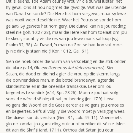
Dit is leuens. Toe Adam deur sy vrou vir die duiwel luister, het
hy geval. Ons sit nou nog met die gevolge. Wat was die uiteinde
van Dawid se sonde? Die Here het hom vergewe, maar sy lewe
was nooit weer dieselfde nie. Waar het Petrus se sonde hom
gelaat? Sy gewete het hom gery. Die duiwel kan nie jou redding
steel nie (Joh. 10:27-28), maar die Here kan hom toelaat om jou
te skeur, sodat jy vir die res van jou lewe mank sal loop (vgl.
Psalm 32, 38). As Dawid, ’n man na God se hart kon val, moet
jy nie dink jy staan nie (1Kor. 10:12, Gal. 6:1).
Sien die hoek onder die wurm van versoeking en die strik onder
die blare (v.14, Gk.
exelkomenos kai deleazomenos
). Sien
Satan, die dood en die hel agter die vrou op die skerm, langs
die oorvriendelike man, in die bottel brandewyn, agter die
skinderstorie en in die oneerlike transaksie. Leer om jou
begeertes te verdink (v.14, Spr. 28:26). Moenie jou hart volg
soos die wêreld sê nie; dit sal jou bedrieg (Jer. 17:9). Lewe
volgens die Woord en die Gees eerder as volgens jou emosies
en begeertes. Selfs al volg jy die Woord moet jy versigtig wees.
Die duiwel kan dit verdraai (Gen. 3:1, Luk. 4:9-11). Moenie iets
glo net omdat jou gunsteling outeur of prediker dit sê nie. Meet
dit aan die Skrif (Hand. 17:11). Onthou dat Satan jou deur