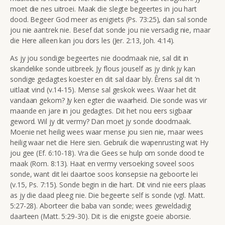
moet die nes uitroei. Maak die slegte begeertes in jou hart
dood. Begeer God meer as enigiets (Ps. 73:25), dan sal sonde
jou nie aantrek nie. Besef dat sonde jou nie versadig nie, maar
die Here alleen kan jou dors les (Jer. 2:13, Joh. 4:14).
As jy jou sondige begeertes nie doodmaak nie, sal dit in
skandelike sonde uitbreek. Jy flous jouself as jy dink jy kan
sondige gedagtes koester en dit sal daar bly. Êrens sal dit ’n
uitlaat vind (v.14-15). Mense sal geskok wees. Waar het dit
vandaan gekom? Jy ken egter die waarheid. Die sonde was vir
maande en jare in jou gedagtes. Dit het nou eers sigbaar
geword. Wil jy dit vermy? Dan moet jy sonde doodmaak.
Moenie net heilig wees waar mense jou sien nie, maar wees
heilig waar net die Here sien. Gebruik die wapenrusting wat Hy
jou gee (Ef. 6:10-18). Vra die Gees se hulp om sonde dood te
maak (Rom. 8:13). Haat en vermy versoeking soveel soos
sonde, want dit lei daartoe soos konsepsie na geboorte lei
(v.15, Ps. 7:15). Sonde begin in die hart. Dit vind nie eers plaas
as jy die daad pleeg nie. Die begeerte self is sonde (vgl. Matt.
5:27-28). Aborteer die baba van sonde; wees geweldadig
daarteen (Matt. 5:29-30). Dit is die enigste goeie aborsie.