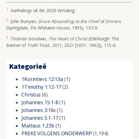
1
Aanhalings uit die 2020 Vertaling.
2
John Bunyan,
Grace Abounding to the Chief of Sinners
(Springdale, PA: Whitaker House, 1993)
, 137-9.
3
Thomas Goodwin,
The Heart of Christ
(Edinburgh: The
Banner of Truth Trust, 2011, 2021 [1651, 1862]), 115-6.
Kategorieë
1Korintiers 12:13a
(1)
1Timothy 1:12-17
(2)
Christus
(6)
Johannes 15:1-8
(1)
Johannes 3:16c
(1)
Johannes 5:1-17
(1)
Matteus 1:23b
(1)
PREKE VOLGENS ONDERWERP
(1,194)