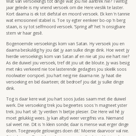
Wat van versoekings tot dinge wat jou nie aantrek nie? Twintig
jaar gelede is my vriend versoek om die Here vieslik te laster.
Kort daarna is ek tot diefstal en moord versoek. Ek ken ’n tannie
wat emosioneel stabiel is. Toe sy egter eenkeer bo-op ’n berg
staan, is sy tot selfmoord versoek. ‘Spring af!’ het ’n onsigbare
stem vir haar gesê.
Bogenoemde versoekings kom van Satan. Hy versoek jou en
daarna beskuldig hy jou dat jy aan sulke dinge dink. Hoe weet jy
hierdie versoekings kom van Satan af en nie uit jou eie hart nie?
As die duiwel jou versoek, tref dit jou uit die bloute. Jy was besig
met niks verkeerd nie toe lasterende gedagtes jou skielik soos
rioolwater oorspoel. Jou hart neig nie daarna nie. Jy haat die
versoeking en bid daarteen; dit bedroef jou dat jy sulke dinge
dink.
Tog is daar kere wat jou hart soos Judas saam met die duiwel
werk. Die versoeking trek jou begeertes soos ’n magneet yster
trek. Jou hart sê: ‘Jy verdien ’n bietjie plesier. Die Here wil hê jy
moet gelukkig wees. Jy kan altyd weer vergifnis vra. Niemand
sal weet nie. Dit is ’n klein sonde; daar is mense wat erger dinge
doen. Toegewyde gelowiges doen dit.’ Moenie daarvoor val nie.