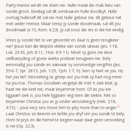
Party mense wil dit nie doen nie. Hulle maak die mak leeu van
sonde groot. Eendag sal dit omdraai en hulle doodbyt. Hulle
oortuig hulleself dit sal nie met hulle gebeur nie; dit gebeur net
met ander mense. Maar tensy jy sonde doodmaak, sal dit jou
doodmaak (v.15, Rom. 6:23). Jy sal soos die res in die hel eindig.
Vrees jy sonde het te ver gevorder en daar is geen terugkeer
nie? Jesus kan die diepste vlekke van sonde uitwas (Jes. 1:18
,
Luk. 23:43, Joh. 8:11, 1Kor. 6:9-11). Moet sy guns nie deur
selfkastyding of goeie werke probeer terugwen nie. Bely
eenvoudig jou sonde en aanvaar sy oorvloedige vergifnis (Jes.
55:6-7, Spr. 28:13, Joh. 1:29, 1Joh. 1:7, 9). Sien sy hart vir jou. Hy
het jou lief. Versoeking se greep oor jou trek sy hart nog meer
na jou toe. Thomas Goodwin vergelyk dit met ’n siek kind. Jy
haat nie die kind nie, maar bejammer hom. Of as jou eie
liggaam siek is: jou hele liggaam veg teen die siekte. Net so
bejammer Christus jou as jy onder versoeking ly (Heb. 2:18,
3
4:15): ‘
...
your very sins move him to pity more than to anger.’
Laat Christus se deernis en liefde jou dryf om jou sonde te bely,
Hom te prys en die hemel te begeer waar daar geen versoeking
is nie (Op. 22:3).